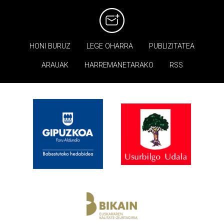
HONI BURUZ
LEGE OHARRA
PUBLIZITATEA
ARAUAK
HARREMANETARAKO
RSS