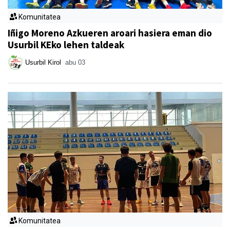
Komunitatea
Iñigo Moreno Azkueren aroari hasiera eman dio
Usurbil KEko lehen taldeak
Usurbil Kirol
abu 03
Komunitatea