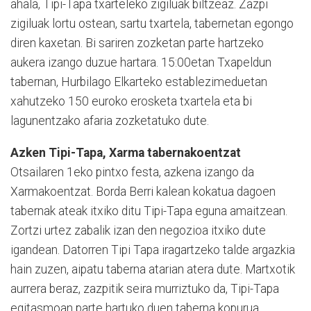
ahala, Tipi-Tapa txarteleko zigiluak biltzeaz. Zazpi
zigiluak lortu ostean, sartu txartela, tabernetan egongo
diren kaxetan. Bi sariren zozketan parte hartzeko
aukera izango duzue hartara. 15:00etan Txapeldun
tabernan, Hurbilago Elkarteko establezimeduetan
xahutzeko 150 euroko erosketa txartela eta bi
lagunentzako afaria zozketatuko dute.
Azken Tipi-Tapa, Xarma tabernakoentzat
Otsailaren 1eko pintxo festa, azkena izango da
Xarmakoentzat. Borda Berri kalean kokatua dagoen
tabernak ateak itxiko ditu Tipi-Tapa eguna amaitzean.
Zortzi urtez zabalik izan den negozioa itxiko dute
igandean. Datorren Tipi Tapa iragartzeko talde argazkia
hain zuzen, aipatu taberna atarian atera dute. Martxotik
aurrera beraz, zazpitik seira murriztuko da, Tipi-Tapa
egitasmoan parte hartuko duen taberna kopurua.