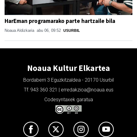
HarEman programarako parte hartzaile bila
Noaua Aldizkaria
abu 06, 09:52
USURBIL
Noaua Kultur Elkartea
Bordaberri 3 Eguzkitzaldea - 20170 Usurbil
Tf: 943 360 321 | erredakzioa@noaua.eus
Codesyntaxek garatua