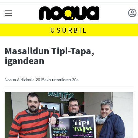
USURBIL
Masaildun Tipi-Tapa,
igandean
Noaua Aldizkaria
2015eko urtarrilaren 30a