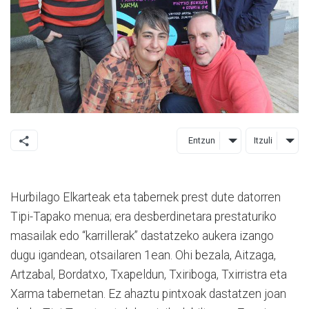
Entzun
Itzuli
Hurbilago Elkarteak eta tabernek prest dute datorren
Tipi-Tapako menua; era desberdinetara prestaturiko
masailak edo “karrillerak” dastatzeko aukera izango
dugu igandean, otsailaren 1ean. Ohi bezala, Aitzaga,
Artzabal, Bordatxo, Txapeldun, Txiriboga, Txirristra eta
Xarma tabernetan. Ez ahaztu pintxoak dastatzen joan