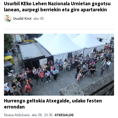
Usurbil KEko Lehen Nazionala Urnietan gogotsu
lanean, aurpegi berriekin eta giro apartarekin
Usurbil Kirol
abu 05
Hurrengo geltokia Atxegalde, udako festen
errondan
Noaua Aldizkaria
abu 06, 10:36
ATXEGALDE