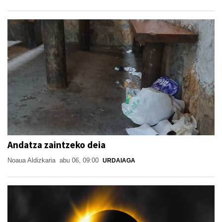
Andatza zaintzeko deia
Noaua Aldizkaria
abu 06, 09:00
URDAIAGA