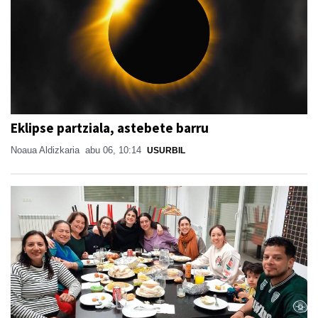
Eklipse partziala, astebete barru
Noaua Aldizkaria
abu 06, 10:14
USURBIL