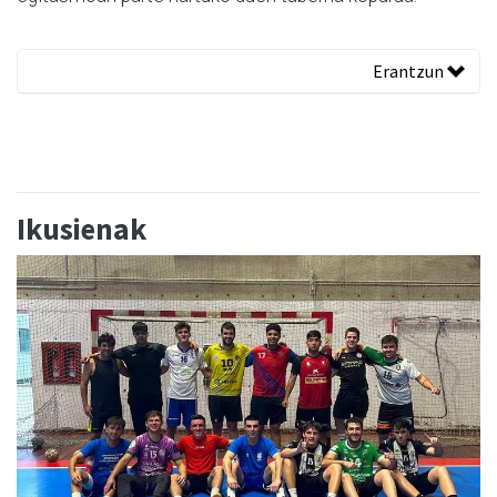
Erantzun
Ikusienak