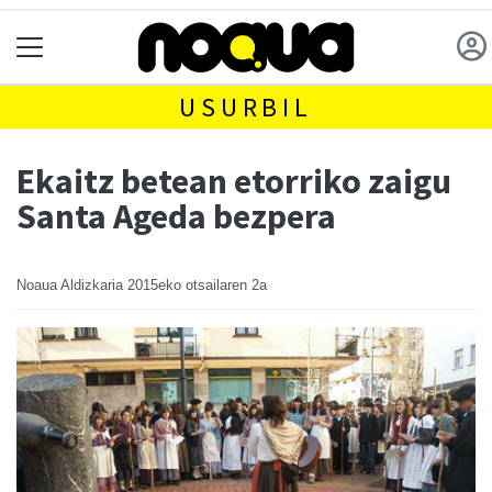
USURBIL
Ekaitz betean etorriko zaigu
Santa Ageda bezpera
Noaua Aldizkaria
2015eko otsailaren 2a