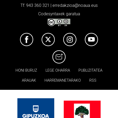
Tf: 943 360 321 | erredakzioa@noaua.eus
Codesyntaxek garatua
HONI BURUZ
LEGE OHARRA
PUBLIZITATEA
ARAUAK
HARREMANETARAKO
RSS