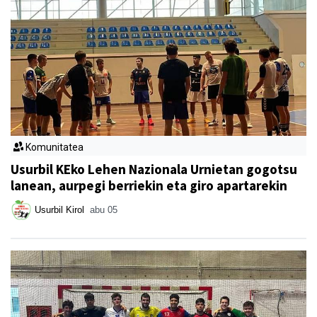
Komunitatea
Usurbil KEko Lehen Nazionala Urnietan gogotsu
lanean, aurpegi berriekin eta giro apartarekin
Usurbil Kirol
abu 05