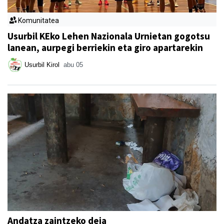
Komunitatea
Usurbil KEko Lehen Nazionala Urnietan gogotsu
lanean, aurpegi berriekin eta giro apartarekin
Usurbil Kirol
abu 05
Andatza zaintzeko deia