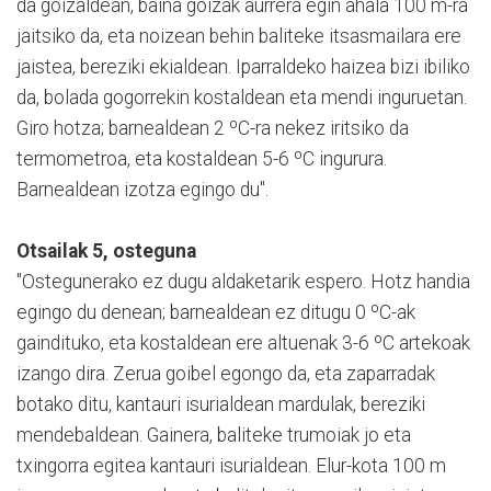
da goizaldean, baina goizak aurrera egin ahala 100 m-ra
jaitsiko da, eta noizean behin baliteke itsasmailara ere
jaistea, bereziki ekialdean. Iparraldeko haizea bizi ibiliko
da, bolada gogorrekin kostaldean eta mendi inguruetan.
Giro hotza; barnealdean 2 ºC-ra nekez iritsiko da
termometroa, eta kostaldean 5-6 ºC ingurura.
Barnealdean izotza egingo du".
Otsailak 5, osteguna
"Ostegunerako ez dugu aldaketarik espero. Hotz handia
egingo du denean; barnealdean ez ditugu 0 ºC-ak
gaindituko, eta kostaldean ere altuenak 3-6 ºC artekoak
izango dira. Zerua goibel egongo da, eta zaparradak
botako ditu, kantauri isurialdean mardulak, bereziki
mendebaldean. Gainera, baliteke trumoiak jo eta
txingorra egitea kantauri isurialdean. Elur-kota 100 m