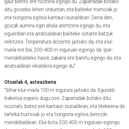
gaur berriro ere hoztera egingo du. Zaparradak botako
ditu goizeko lehen orduetan, eta baliteke trumoiak jo
eta txingorra egitea kantauri isurialdean. Dena den,
goizak aurrera egin ahala atertzera egingo du, eta
eguerdian eta arratsaldean baliteke ostarte batzuk
irekitzea. Tenperatura dezente jaitsiko da, eta elur-
maila ere bai, 200-400 m inguruan egongo da. Ipar-
mendebaldeko haize zakarra ere baretu egingo da, eta
arratsaldean ekialdera egingo du".
Otsailak 4, asteazkena
"Bihar elur-maila 100 m ingurura jaitsiko da. Eguraldi
traketsa espero dugu oso. Zaparradak botako ditu
noiznahi, batez ere kantauri isurialdean, eta litekeena da
tarteka trumoiak jo eta txingorra egitea, bereziki
mendebaldean. Elur-kota 200-400 m inguruan egongo