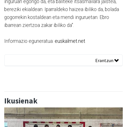
inguruan egongo da, eta baliteke itsasmailara jaistea,
bereziki ekialdean. Iparraldeko haizea ibiliko da, bolada
gogorrekin kostaldean eta mendi inguruetan. Ebro
ibarrean ziertzoa zakar ibiliko da".
Informazio eguneratua:
euskalmet.net
Erantzun
Ikusienak