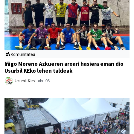
Komunitatea
Iñigo Moreno Azkueren aroari hasiera eman dio
Usurbil KEko lehen taldeak
Usurbil Kirol
abu 03