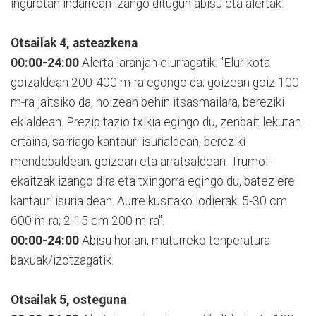
ingurotan indarrean izango ditugun abisu eta alertak:
Otsailak 4, asteazkena
00:00-24:00
Alerta laranjan elurragatik: "Elur-kota
goizaldean 200-400 m-ra egongo da; goizean goiz 100
m-ra jaitsiko da, noizean behin itsasmailara, bereziki
ekialdean. Prezipitazio txikia egingo du, zenbait lekutan
ertaina, sarriago kantauri isurialdean, bereziki
mendebaldean, goizean eta arratsaldean. Trumoi-
ekaitzak izango dira eta txingorra egingo du, batez ere
kantauri isurialdean. Aurreikusitako lodierak: 5-30 cm
600 m-ra; 2-15 cm 200 m-ra".
00:00-24:00
Abisu horian, muturreko tenperatura
baxuak/izotzagatik.
Otsailak 5, osteguna