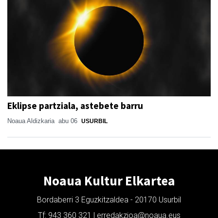
Eklipse partziala, astebete barru
Noaua Aldizkaria
abu 06
USURBIL
Noaua Kultur Elkartea
Bordaberri 3 Eguzkitzaldea - 20170 Usurbil
Tf: 943 360 321 | erredakzioa@noaua.eus