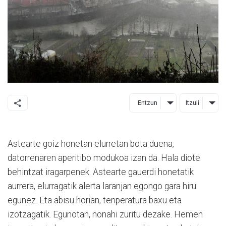
Entzun
Itzuli
Astearte goiz honetan elurretan bota duena,
datorrenaren aperitibo modukoa izan da. Hala diote
behintzat iragarpenek. Astearte gauerdi honetatik
aurrera, elurragatik alerta laranjan egongo gara hiru
egunez. Eta abisu horian, tenperatura baxu eta
izotzagatik. Egunotan, nonahi zuritu dezake. Hemen