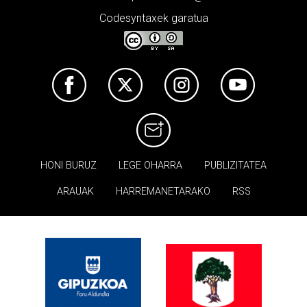
Codesyntaxek garatua
HONI BURUZ
LEGE OHARRA
PUBLIZITATEA
ARAUAK
HARREMANETARAKO
RSS