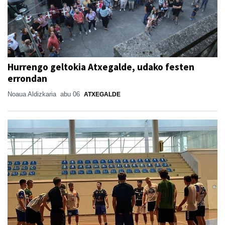
Hurrengo geltokia Atxegalde, udako festen
errondan
Noaua Aldizkaria
abu 06
ATXEGALDE