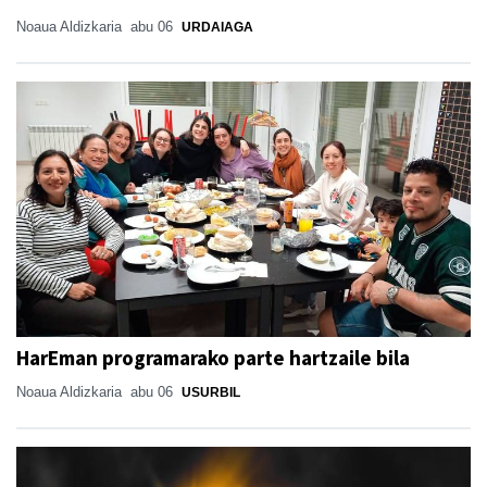
Noaua Aldizkaria
abu 06
URDAIAGA
HarEman programarako parte hartzaile bila
Noaua Aldizkaria
abu 06
USURBIL