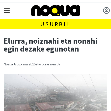
USURBIL
Elurra, noiznahi eta nonahi
egin dezake egunotan
Noaua Aldizkaria
2015eko otsailaren 3a