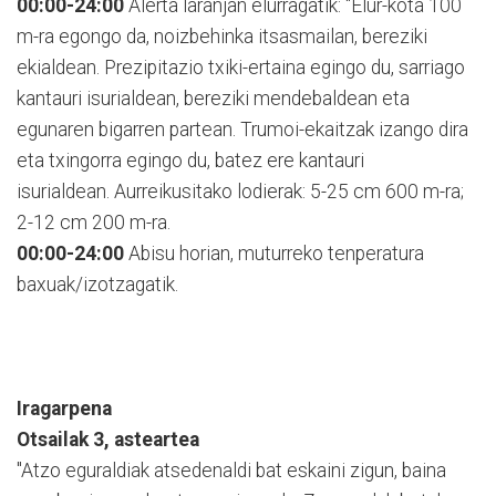
00:00-24:00
Alerta laranjan elurragatik: "Elur-kota 100
m-ra egongo da, noizbehinka itsasmailan, bereziki
ekialdean. Prezipitazio txiki-ertaina egingo du, sarriago
kantauri isurialdean, bereziki mendebaldean eta
egunaren bigarren partean. Trumoi-ekaitzak izango dira
eta txingorra egingo du, batez ere kantauri
isurialdean. Aurreikusitako lodierak: 5-25 cm 600 m-ra;
2-12 cm 200 m-ra.
00:00-24:00
Abisu horian, muturreko tenperatura
baxuak/izotzagatik.
Iragarpena
Otsailak 3, asteartea
"Atzo eguraldiak atsedenaldi bat eskaini zigun, baina