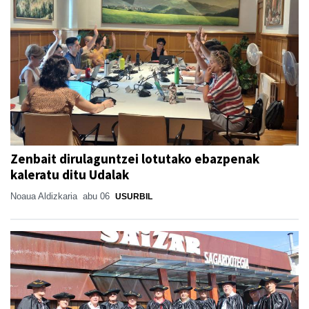
Zenbait dirulaguntzei lotutako ebazpenak
kaleratu ditu Udalak
Noaua Aldizkaria
abu 06
USURBIL