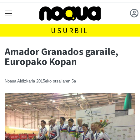
USURBIL
Amador Granados garaile,
Europako Kopan
Noaua Aldizkaria
2015eko otsailaren 5a