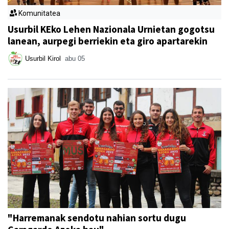
Komunitatea
Usurbil KEko Lehen Nazionala Urnietan gogotsu
lanean, aurpegi berriekin eta giro apartarekin
Usurbil Kirol
abu 05
"Harremanak sendotu nahian sortu dugu