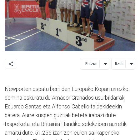
Entzun
Itzuli
Newporten ospatu berri den Europako Kopan urrezko
domina eskuratu du Amador Granados usurbildarrak,
Eduardo Santas eta Alfonso Cabello taldekideekin
batera. Aurreikuspen guztiak beteta irabazi dute
txapelketa, eta Britainia Handiko selekzioen aurretik
amaitu dute. 51.256 izan zen euren sailkapeneko