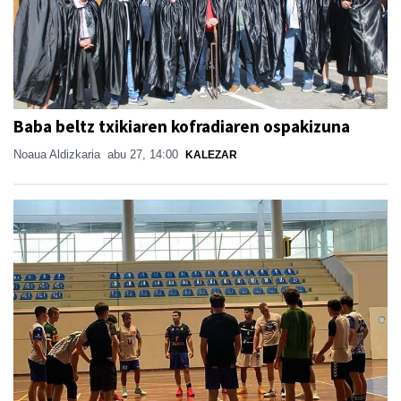
Baba beltz txikiaren kofradiaren ospakizuna
Noaua Aldizkaria
abu 27, 14:00
KALEZAR