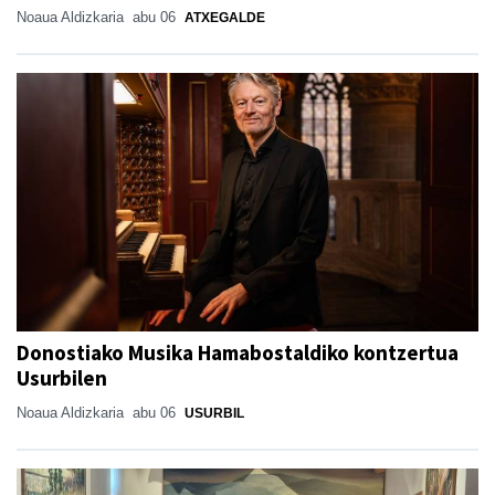
Noaua Aldizkaria
abu 06
ATXEGALDE
Donostiako Musika Hamabostaldiko kontzertua
Usurbilen
Noaua Aldizkaria
abu 06
USURBIL