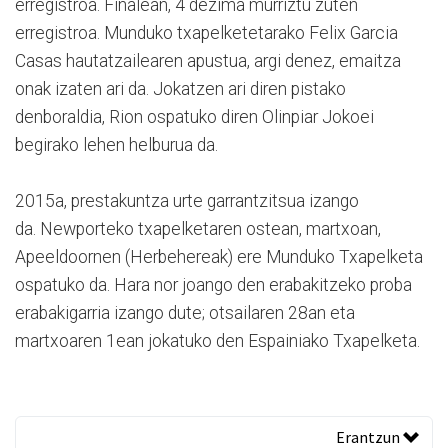
erregistroa. Finalean, 4 dezima murriztu zuten
erregistroa. Munduko txapelketetarako Felix Garcia
Casas hautatzailearen apustua, argi denez, emaitza
onak izaten ari da. Jokatzen ari diren pistako
denboraldia, Rion ospatuko diren Olinpiar Jokoei
begirako lehen helburua da.
2015a, prestakuntza urte garrantzitsua izango
da. Newporteko txapelketaren ostean, martxoan,
Apeeldoornen (Herbehereak) ere Munduko Txapelketa
ospatuko da. Hara nor joango den erabakitzeko proba
erabakigarria izango dute; otsailaren 28an eta
martxoaren 1ean jokatuko den Espainiako Txapelketa.
Erantzun