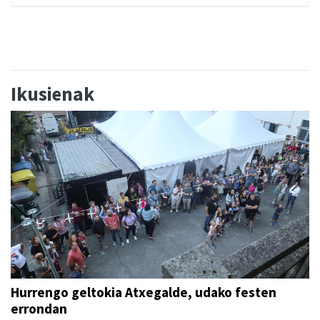
Ikusienak
Hurrengo geltokia Atxegalde, udako festen
errondan