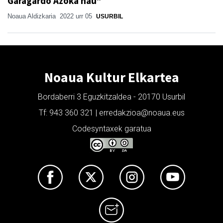
Garagardo Azoka hau"
Noaua Aldizkaria
2022 urr 05
USURBIL
Noaua Kultur Elkartea
Bordaberri 3 Eguzkitzaldea - 20170 Usurbil
Tf: 943 360 321 | erredakzioa@noaua.eus
Codesyntaxek garatua