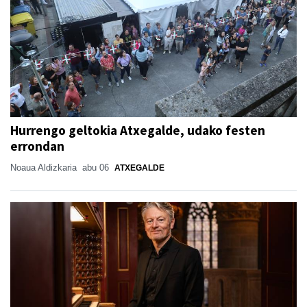
Hurrengo geltokia Atxegalde, udako festen
errondan
Noaua Aldizkaria
abu 06
ATXEGALDE