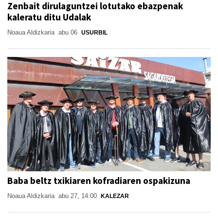
Zenbait dirulaguntzei lotutako ebazpenak
kaleratu ditu Udalak
Noaua Aldizkaria
abu 06
USURBIL
Baba beltz txikiaren kofradiaren ospakizuna
Noaua Aldizkaria
abu 27, 14:00
KALEZAR