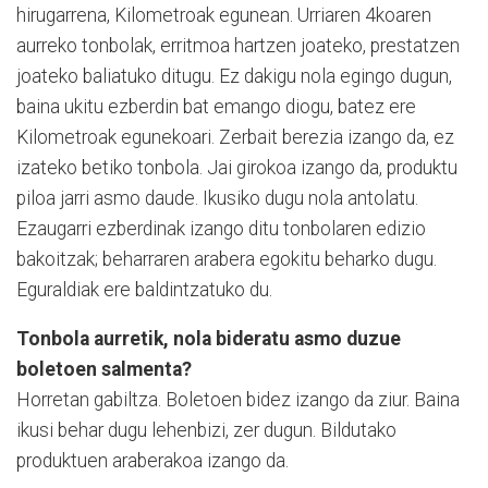
hirugarrena, Kilometroak egunean. Urriaren 4koaren
aurreko tonbolak, erritmoa hartzen joateko, prestatzen
joateko baliatuko ditugu. Ez dakigu nola egingo dugun,
baina ukitu ezberdin bat emango diogu, batez ere
Kilometroak egunekoari. Zerbait berezia izango da, ez
izateko betiko tonbola. Jai girokoa izango da, produktu
piloa jarri asmo daude. Ikusiko dugu nola antolatu.
Ezaugarri ezberdinak izango ditu tonbolaren edizio
bakoitzak; beharraren arabera egokitu beharko dugu.
Eguraldiak ere baldintzatuko du.
Tonbola aurretik, nola bideratu asmo duzue
boletoen salmenta?
Horretan gabiltza. Boletoen bidez izango da ziur. Baina
ikusi behar dugu lehenbizi, zer dugun. Bildutako
produktuen araberakoa izango da.