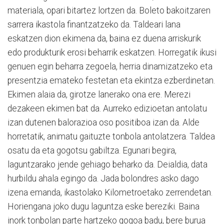
materiala, opari bitartez lortzen da. Boleto bakoitzaren
sarrera ikastola finantzatzeko da. Taldeari lana
eskatzen dion ekimena da, baina ez duena arriskurik
edo produkturik erosi beharrik eskatzen. Horregatik ikusi
genuen egin beharra zegoela, herria dinamizatzeko eta
presentzia emateko festetan eta ekintza ezberdinetan.
Ekimen alaia da, girotze lanerako ona ere. Merezi
dezakeen ekimen bat da. Aurreko edizioetan antolatu
izan dutenen balorazioa oso positiboa izan da. Alde
horretatik, animatu gaituzte tonbola antolatzera. Taldea
osatu da eta gogotsu gabiltza. Egunari begira,
laguntzarako jende gehiago beharko da. Deialdia, data
hurbildu ahala egingo da. Jada bolondres asko dago
izena emanda, ikastolako Kilometroetako zerrendetan.
Horiengana joko dugu laguntza eske bereziki. Baina
inork tonbolan parte hartzeko gogoa badu, bere burua