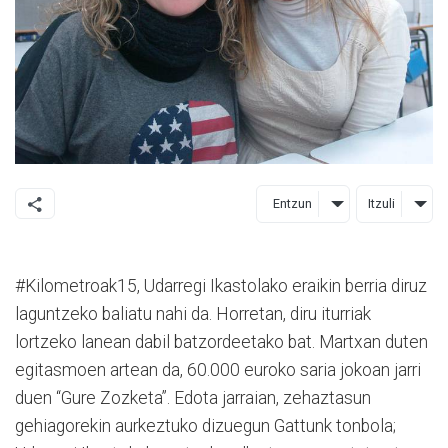
Entzun
Itzuli
#Kilometroak15, Udarregi Ikastolako eraikin berria diruz
laguntzeko baliatu nahi da. Horretan, diru iturriak
lortzeko lanean dabil batzordeetako bat. Martxan duten
egitasmoen artean da, 60.000 euroko saria jokoan jarri
duen “Gure Zozketa”. Edota jarraian, zehaztasun
gehiagorekin aurkeztuko dizuegun Gattunk tonbola;