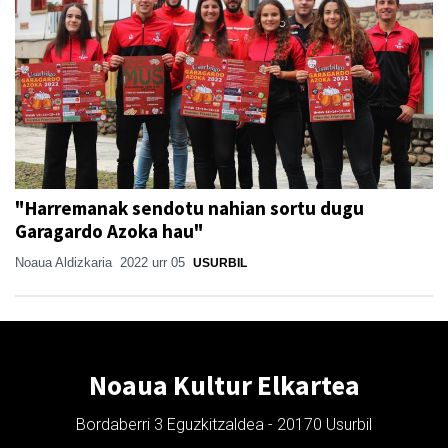
"Harremanak sendotu nahian sortu dugu
Garagardo Azoka hau"
Noaua Aldizkaria
2022 urr 05
USURBIL
Noaua Kultur Elkartea
Bordaberri 3 Eguzkitzaldea - 20170 Usurbil