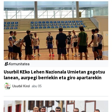
Komunitatea
Usurbil KEko Lehen Nazionala Urnietan gogotsu
lanean, aurpegi berriekin eta giro apartarekin
Usurbil Kirol
abu 05