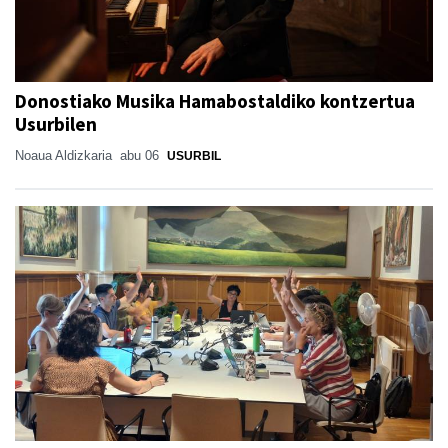
Donostiako Musika Hamabostaldiko kontzertua
Usurbilen
Noaua Aldizkaria
abu 06
USURBIL