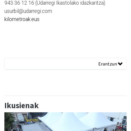
943 36 12 16 (Udarregi Ikastolako idazkaritza)
usurbil@udarregi.com
kilometroak.eus
Erantzun
Ikusienak