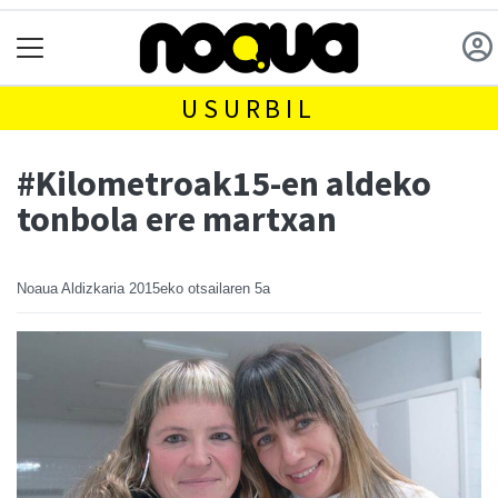
USURBIL
#Kilometroak15-en aldeko
tonbola ere martxan
Noaua Aldizkaria
2015eko otsailaren 5a