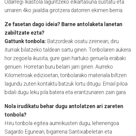
Udarregi Ikastola laguntzeko elkartasuna sustatu eta
urriaren 4ko jaialdia girotzera datorren ekimen berria.
Ze fasetan dago ideia? Barne antolaketa lanetan
zabiltzate ezta?
Gattunk tonbola:
Batzordeak osatu zirenean, diru
iturriak bilatzeko taldean sartu ginen. Tonbolaren aukera
hor zegoela ikusita, gure gain hartuko genuela erabaki
genuen. Horretan buru belarri jarri ginen. Aurreko
Kilometroak edizioetan, tonbolarako materiala biltzen
lagundu zuten kontaktu batzuk lortu ditugu. Email piloa
bidali dugu leku pila batera eta erantzunaren zain gara.
Nola irudikatu behar dugu antolatzen ari zareten
tonbola?
Hiru tonbola egitea aurreikusten dugu; lehenengoa
Sagardo Egunean, bigarrena Santixabeletan eta