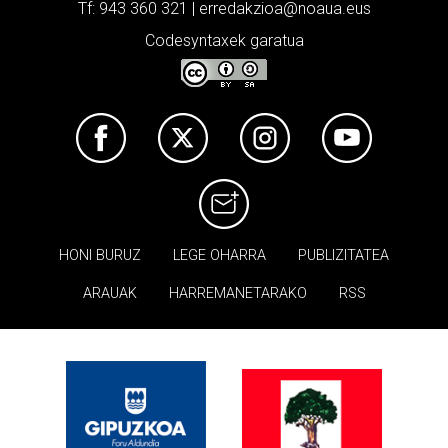
Tf: 943 360 321 | erredakzioa@noaua.eus
Codesyntaxek garatua
HONI BURUZ
LEGE OHARRA
PUBLIZITATEA
ARAUAK
HARREMANETARAKO
RSS