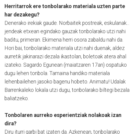
Herritarrok ere tonbolarako materiala uzten parte
har dezakegu?
Denerako irekiak gaude. Norbaitek postreak, eskulanak...
jendeak etxean egindako gauzak tonbolarako utzi nahi
baditu, primeran. Ekimena herri osora zabaldu nahi da.
Hori bai, tonbolarako materiala utzi nahi duenak, aldez
aurretik jakinarazi dezala ikastolan, boletoak atera ahal
izateko. Sagardo Egunean (maiatzaren 17an) ospatuko
dugu lehen tonbola. Tamaina handiko materiala
lehenbailehen jasoko bagenu hobeto. Animatu! Udalak
Barrenkaleko lokala utzi dugu, tonbolarako biltegi bezala
baliatzeko.
Tonbolaren aurreko esperientziak nolakoak izan
dira?
Diru iturri garbi bat izaten da. Azkenean, tonbolarako