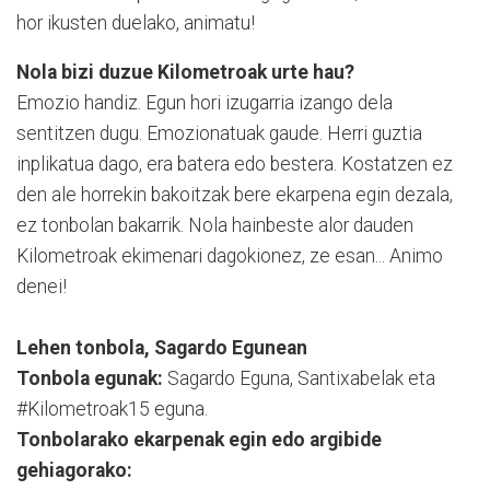
hor ikusten duelako, animatu!
Nola bizi duzue Kilometroak urte hau?
Emozio handiz. Egun hori izugarria izango dela
sentitzen dugu. Emozionatuak gaude. Herri guztia
inplikatua dago, era batera edo bestera. Kostatzen ez
den ale horrekin bakoitzak bere ekarpena egin dezala,
ez tonbolan bakarrik. Nola hainbeste alor dauden
Kilometroak ekimenari dagokionez, ze esan... Animo
denei!
Lehen tonbola, Sagardo Egunean
Tonbola egunak:
Sagardo Eguna, Santixabelak eta
#Kilometroak15 eguna.
Tonbolarako ekarpenak egin edo argibide
gehiagorako: