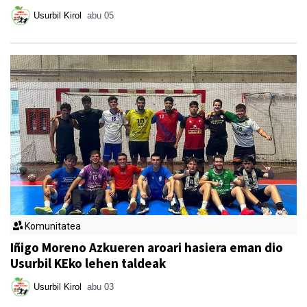
Usurbil Kirol
abu 05
Komunitatea
Iñigo Moreno Azkueren aroari hasiera eman dio
Usurbil KEko lehen taldeak
Usurbil Kirol
abu 03