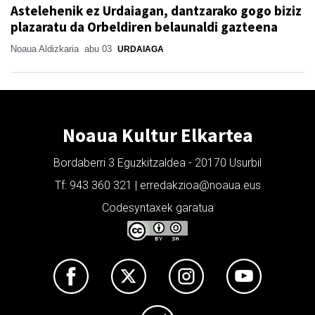
Astelehenik ez Urdaiagan, dantzarako gogo biziz
plazaratu da Orbeldiren belaunaldi gazteena
Noaua Aldizkaria
abu 03
URDAIAGA
Noaua Kultur Elkartea
Bordaberri 3 Eguzkitzaldea - 20170 Usurbil
Tf: 943 360 321 | erredakzioa@noaua.eus
Codesyntaxek garatua