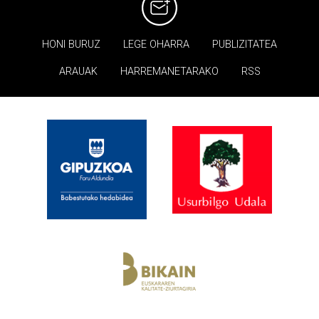
HONI BURUZ
LEGE OHARRA
PUBLIZITATEA
ARAUAK
HARREMANETARAKO
RSS