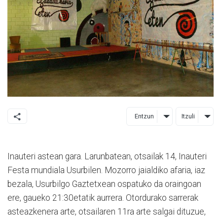
Entzun
Itzuli
Inauteri astean gara. Larunbatean, otsailak 14, Inauteri
Festa mundiala Usurbilen. Mozorro jaialdiko afaria, iaz
bezala, Usurbilgo Gaztetxean ospatuko da oraingoan
ere, gaueko 21:30etatik aurrera. Otordurako sarrerak
asteazkenera arte, otsailaren 11ra arte salgai dituzue,