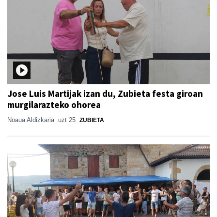
Jose Luis Martijak izan du, Zubieta festa giroan
murgilarazteko ohorea
Noaua Aldizkaria
uzt 25
ZUBIETA