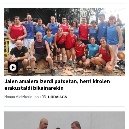
Jaien amaiera izerdi patsetan, herri kirolen
erakustaldi bikainarekin
Noaua Aldizkaria
abu 03
URDAIAGA