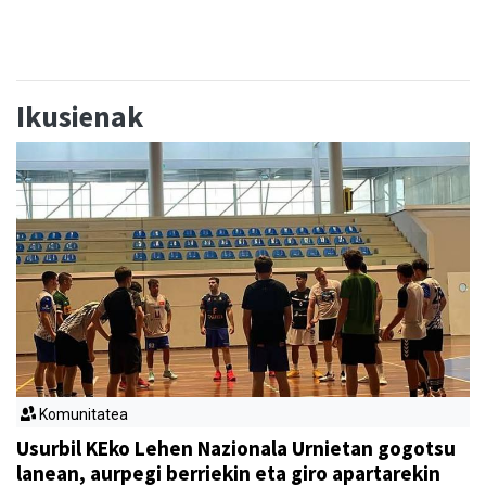
Ikusienak
Komunitatea
Usurbil KEko Lehen Nazionala Urnietan gogotsu
lanean, aurpegi berriekin eta giro apartarekin