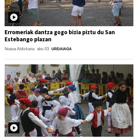
Erromeriak dantza gogo bizia piztu du San
Estebango plazan
Noaua Aldizkaria
abu 03
URDAIAGA