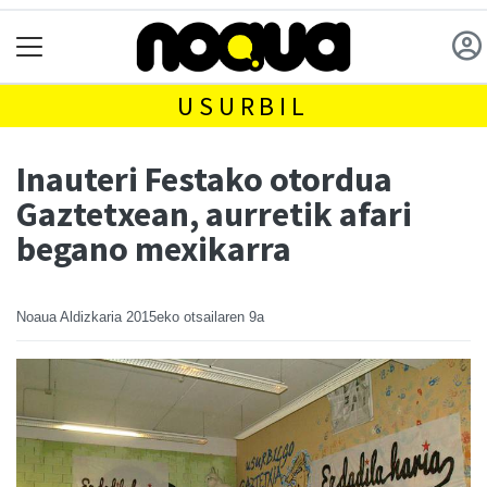
USURBIL
Inauteri Festako otordua
Gaztetxean, aurretik afari
begano mexikarra
Noaua Aldizkaria
2015eko otsailaren 9a