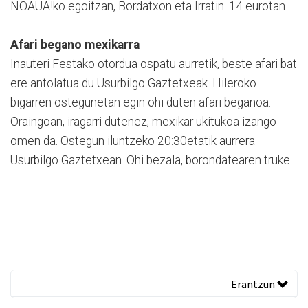
NOAUA!ko egoitzan, Bordatxon eta Irratin. 14 eurotan.
Afari begano mexikarra
Inauteri Festako otordua ospatu aurretik, beste afari bat
ere antolatua du Usurbilgo Gaztetxeak. Hileroko
bigarren ostegunetan egin ohi duten afari beganoa.
Oraingoan, iragarri dutenez, mexikar ukitukoa izango
omen da. Ostegun iluntzeko 20:30etatik aurrera
Usurbilgo Gaztetxean. Ohi bezala, borondatearen truke.
Erantzun