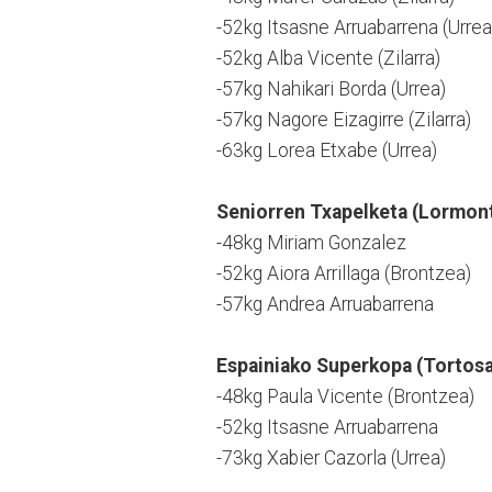
-52kg Itsasne Arruabarrena (Urrea
-52kg Alba Vicente (Zilarra)
-57kg Nahikari Borda (Urrea)
-57kg Nagore Eizagirre (Zilarra)
-63kg Lorea Etxabe (Urrea)
Seniorren Txapelketa (Lormont, 
-48kg Miriam Gonzalez
-52kg Aiora Arrillaga (Brontzea)
-57kg Andrea Arruabarrena
Espainiako Superkopa (Tortosa,
-48kg Paula Vicente (Brontzea)
-52kg Itsasne Arruabarrena
-73kg Xabier Cazorla (Urrea)