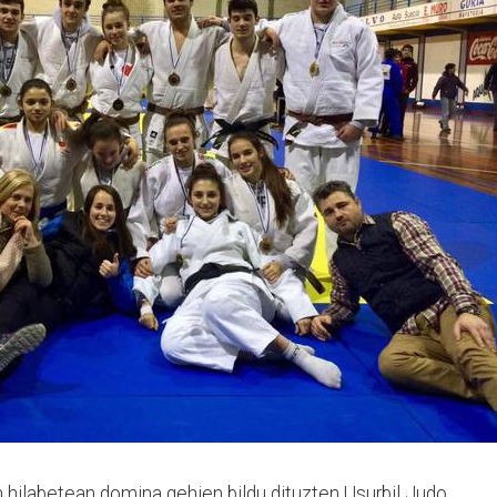
en hilabetean domina gehien bildu dituzten Usurbil Judo