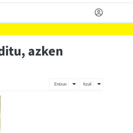
ditu, azken
Entzun
Itzuli