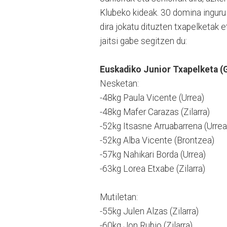
Klubeko kideak. 30 domina inguru 
dira jokatu dituzten txapelketak 
jaitsi gabe segitzen du:
Euskadiko Junior Txapelketa (G
Nesketan:
-48kg Paula Vicente (Urrea)
-48kg Mafer Carazas (Zilarra)
-52kg Itsasne Arruabarrena (Urrea
-52kg Alba Vicente (Brontzea)
-57kg Nahikari Borda (Urrea)
-63kg Lorea Etxabe (Zilarra)
Mutiletan:
-55kg Julen Alzas (Zilarra)
-60kg Jon Rubio (Zilarra)