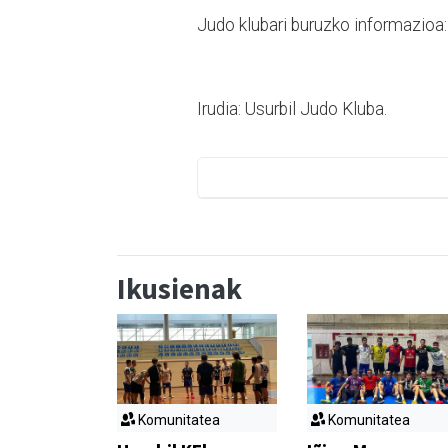
Judo klubari buruzko informazioa
Irudia: Usurbil Judo Kluba.
Ikusienak
Komunitatea
Komunitatea