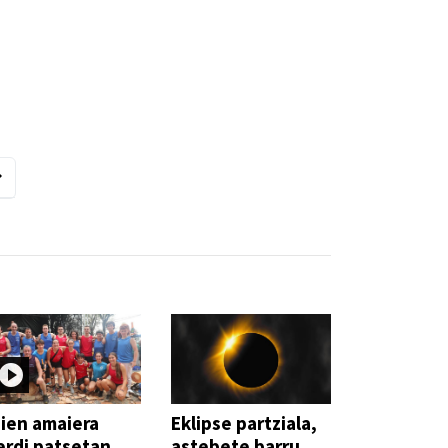
ien amaiera
Eklipse partziala,
erdi patsetan,
astebete barru