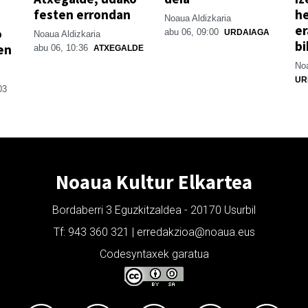
festen errondan
he
Noaua Aldizkaria
er
o
abu 06, 09:00
URDAIAGA
Noaua Aldizkaria
bi
en
abu 06, 10:36
ATXEGALDE
Noa
UR
03
Noaua Kultur Elkartea
Bordaberri 3 Eguzkitzaldea - 20170 Usurbil
Tf: 943 360 321 | erredakzioa@noaua.eus
Codesyntaxek garatua