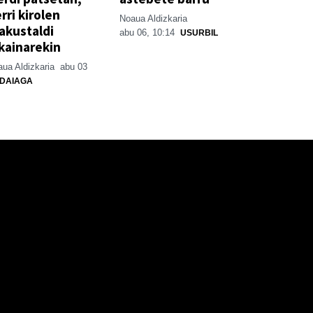
rri kirolen
Noaua Aldizkaria
akustaldi
abu 06, 10:14
USURBIL
kainarekin
ua Aldizkaria
abu 03
DAIAGA