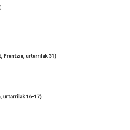
)
Frantzia, urtarrilak 31)
 urtarrilak 16-17)