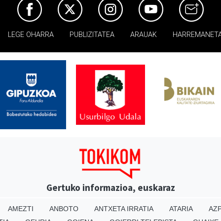
LEGE OHARRA
PUBLIZITATEA
ARAUAK
HARREMANET
Gertuko informazioa, euskaraz
AMEZTI
ANBOTO
ANTXETA IRRATIA
ATARIA
AZP