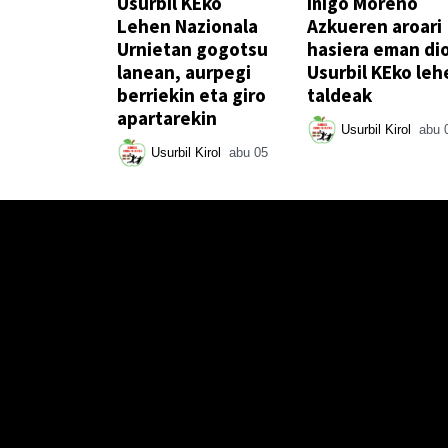
Usurbil KEko
Iñigo Moreno
Lehen Nazionala
Azkueren aroari
Urnietan gogotsu
hasiera eman di
lanean, aurpegi
Usurbil KEko leh
berriekin eta giro
taldeak
apartarekin
Usurbil Kirol
abu 
Usurbil Kirol
abu 05