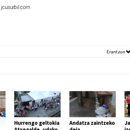
:
jcusurbil.com
Erantzun
Hurrengo geltokia
Andatza zaintzeko
Ja
Atxegalde, udako
deia
iz