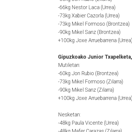
-66kg Nestor Laca (Urrea)
-73kg Xabier Cazorla (Urrea)
-73kg Mikel Formoso (Brontzea)
-90kg Mikel Sanz (Brontzea)
+100kg Joxe Arruebarrena (Urrea
Gipuzkoako Junior Txapelketa, 
Mutiletan:
-60kg Jon Rubio (Brontzea)
-73kg Mikel Formoso (Zilarra)
-90kg Mikel Sanz (Zilarra)
+100kg Joxe Arruebarrena (Urrea
Nesketan:
-48kg Paula Vicente (Urrea)
-48kg Mafer Carazas (Zilarra)