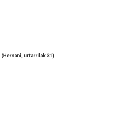
)
(Hernani, urtarrilak 31)
)