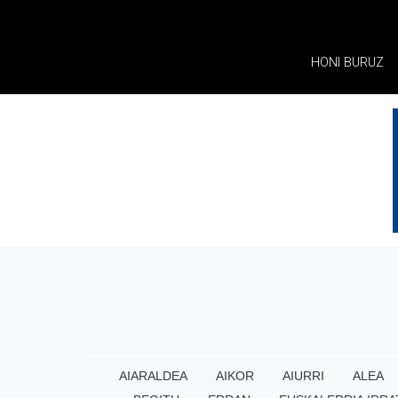
HONI BURUZ
AIARALDEA
AIKOR
AIURRI
ALEA