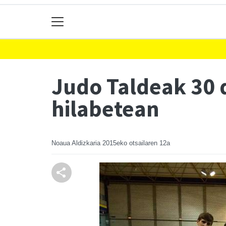
Judo Taldeak 30 d
hilabetean
Noaua Aldizkaria
2015eko otsailaren 12a