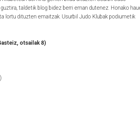
guztira, taldetik blog bidez berri eman dutenez. Honako hau
eta lortu dituzten emaitzak. Usurbil Judo Klubak podiumetik
asteiz, otsailak 8)
)