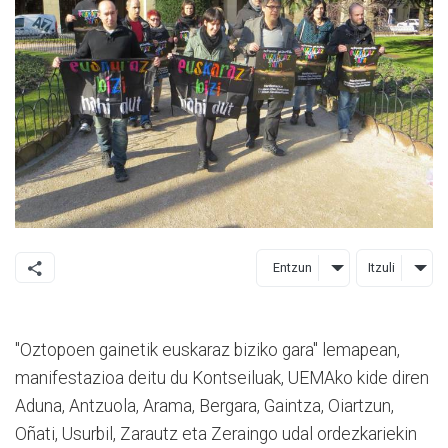
Entzun
Itzuli
"Oztopoen gainetik euskaraz biziko gara" lemapean,
manifestazioa deitu du Kontseiluak, UEMAko kide diren
Aduna, Antzuola, Arama, Bergara, Gaintza, Oiartzun,
Oñati, Usurbil, Zarautz eta Zeraingo udal ordezkariekin