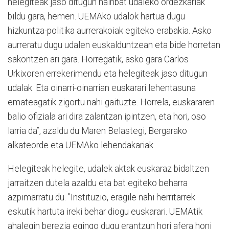
helegiteak jaso ditugun hainbat udaleko ordezkariak
bildu gara, hemen. UEMAko udalok hartua dugu
hizkuntza-politika aurrerakoiak egiteko erabakia. Asko
aurreratu dugu udalen euskalduntzean eta bide horretan
sakontzen ari gara. Horregatik, asko gara Carlos
Urkixoren errekerimendu eta helegiteak jaso ditugun
udalak. Eta oinarri-oinarrian euskarari lehentasuna
emateagatik zigortu nahi gaituzte. Horrela, euskararen
balio ofiziala ari dira zalantzan ipintzen, eta hori, oso
larria da”, azaldu du Maren Belastegi, Bergarako
alkateorde eta UEMAko lehendakariak.
Helegiteak helegite, udalek aktak euskaraz bidaltzen
jarraitzen dutela azaldu eta bat egiteko beharra
azpimarratu du. "Instituzio, eragile nahi herritarrek
eskutik hartuta ireki behar diogu euskarari. UEMAtik
ahalegin berezia egingo dugu erantzun hori afera honi