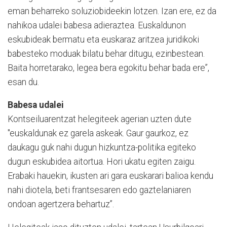
eman beharreko soluziobideekin lotzen. Izan ere, ez da
nahikoa udalei babesa adieraztea. Euskaldunon
eskubideak bermatu eta euskaraz aritzea juridikoki
babesteko moduak bilatu behar ditugu, ezinbestean.
Baita horretarako, legea bera egokitu behar bada ere”,
esan du.
Babesa udalei
Kontseiluarentzat helegiteek agerian uzten dute
"euskaldunak ez garela askeak. Gaur gaurkoz, ez
daukagu guk nahi dugun hizkuntza-politika egiteko
dugun eskubidea aitortua. Hori ukatu egiten zaigu.
Erabaki hauekin, ikusten ari gara euskarari balioa kendu
nahi diotela, beti frantsesaren edo gaztelaniaren
ondoan agertzera behartuz”.