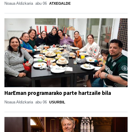
Noaua Aldizkaria
abu 06
ATXEGALDE
HarEman programarako parte hartzaile bila
Noaua Aldizkaria
abu 06
USURBIL