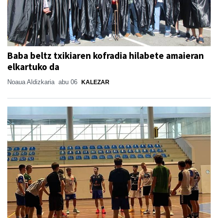
Baba beltz txikiaren kofradia hilabete amaieran
elkartuko da
Noaua Aldizkaria
abu 06
KALEZAR