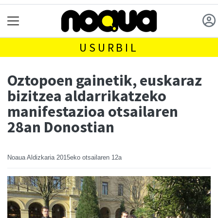
USURBIL
Oztopoen gainetik, euskaraz
bizitzea aldarrikatzeko
manifestazioa otsailaren
28an Donostian
Noaua Aldizkaria
2015eko otsailaren 12a