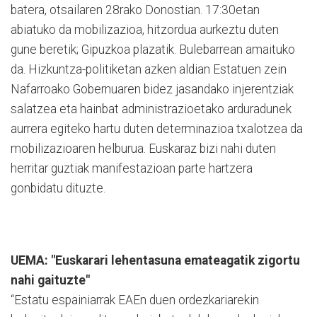
batera, otsailaren 28rako Donostian. 17:30etan
abiatuko da mobilizazioa, hitzordua aurkeztu duten
gune beretik; Gipuzkoa plazatik. Bulebarrean amaituko
da. Hizkuntza-politiketan azken aldian Estatuen zein
Nafarroako Gobernuaren bidez jasandako injerentziak
salatzea eta hainbat administrazioetako arduradunek
aurrera egiteko hartu duten determinazioa txalotzea da
mobilizazioaren helburua. Euskaraz bizi nahi duten
herritar guztiak manifestazioan parte hartzera
gonbidatu dituzte.
UEMA: "Euskarari lehentasuna emateagatik zigortu
nahi gaituzte"
“Estatu espainiarrak EAEn duen ordezkariarekin