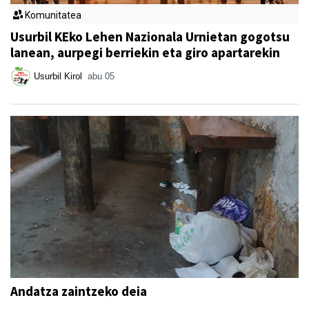
Komunitatea
Usurbil KEko Lehen Nazionala Urnietan gogotsu
lanean, aurpegi berriekin eta giro apartarekin
Usurbil Kirol
abu 05
Andatza zaintzeko deia