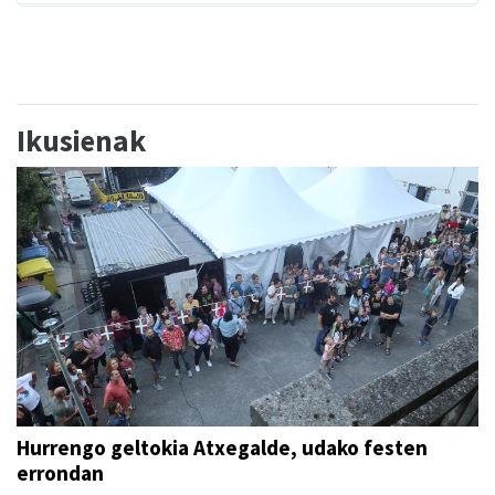
Ikusienak
Hurrengo geltokia Atxegalde, udako festen
errondan