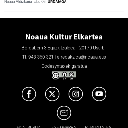
Noaua Aldizkaria
abu 06
URDAIAGA
Noaua Kultur Elkartea
Bordaberri 3 Eguzkitzaldea - 20170 Usurbil
Tf: 943 360 321 | erredakzioa@noaua.eus
Codesyntaxek garatua
HONI BURUZ
LEGE OHARRA
PUBLIZITATEA