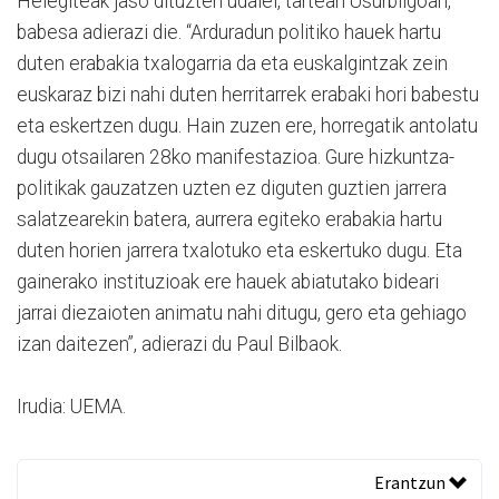
Helegiteak jaso dituzten udalei, tartean Usurbilgoari,
babesa adierazi die. “Arduradun politiko hauek hartu
duten erabakia txalogarria da eta euskalgintzak zein
euskaraz bizi nahi duten herritarrek erabaki hori babestu
eta eskertzen dugu. Hain zuzen ere, horregatik antolatu
dugu otsailaren 28ko manifestazioa. Gure hizkuntza-
politikak gauzatzen uzten ez diguten guztien jarrera
salatzearekin batera, aurrera egiteko erabakia hartu
duten horien jarrera txalotuko eta eskertuko dugu. Eta
gainerako instituzioak ere hauek abiatutako bideari
jarrai diezaioten animatu nahi ditugu, gero eta gehiago
izan daitezen”, adierazi du Paul Bilbaok.
Irudia: UEMA.
Erantzun