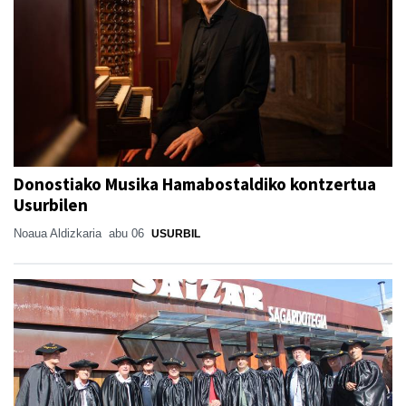
Donostiako Musika Hamabostaldiko kontzertua
Usurbilen
Noaua Aldizkaria
abu 06
USURBIL