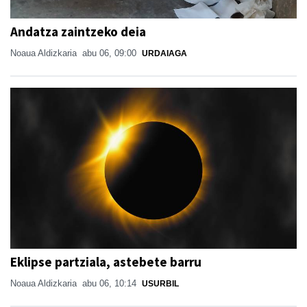
Andatza zaintzeko deia
Noaua Aldizkaria
abu 06, 09:00
URDAIAGA
Eklipse partziala, astebete barru
Noaua Aldizkaria
abu 06, 10:14
USURBIL