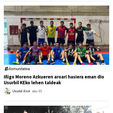
Komunitatea
Iñigo Moreno Azkueren aroari hasiera eman dio
Usurbil KEko lehen taldeak
Usurbil Kirol
abu 03