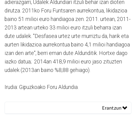
adierazgarri, Udalek Aldundiari itzuli behar izan dioten
dirutza. 2011ko Foru Funtsaren aurrekontua, likidazioa
baino 51 milioi euro handiagoa zen. 2011. urtean, 2011-
2013 artean urteko 33 milioi euro itzuli beharra izan
dute udalek. "Desfasea urtez urte murriztu da, harik eta
aurten likidazioa aurrekontua baino 4,1 milioi handiagoa
izan den arte", berri eman dute Aldunditik. Hortxe dago
iazko datua; 2014an 418,9 milioi euro jaso zituzten
udalek (2013an baino %8,88 gehiago).
Irudia: Gipuzkoako Foru Aldundia.
Erantzun