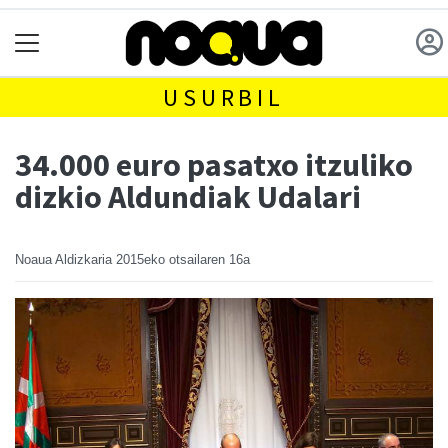
USURBIL
34.000 euro pasatxo itzuliko
dizkio Aldundiak Udalari
Noaua Aldizkaria
2015eko otsailaren 16a