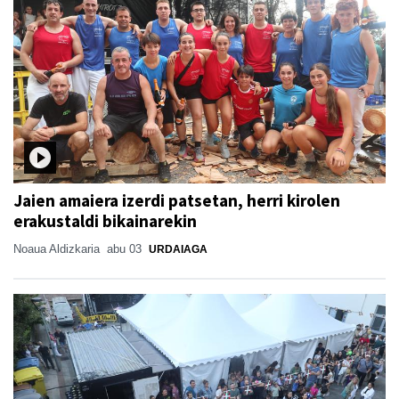
Jaien amaiera izerdi patsetan, herri kirolen
erakustaldi bikainarekin
Noaua Aldizkaria
abu 03
URDAIAGA