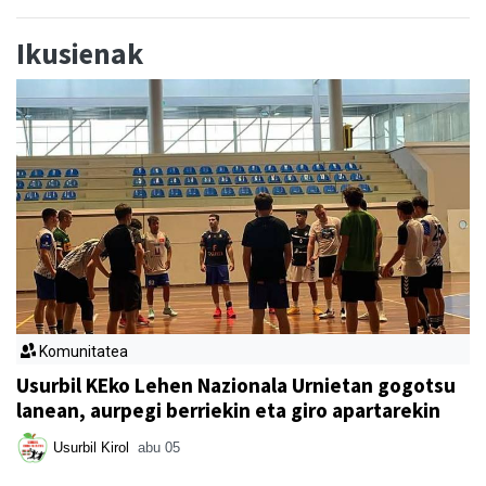
Ikusienak
Komunitatea
Usurbil KEko Lehen Nazionala Urnietan gogotsu
lanean, aurpegi berriekin eta giro apartarekin
Usurbil Kirol
abu 05