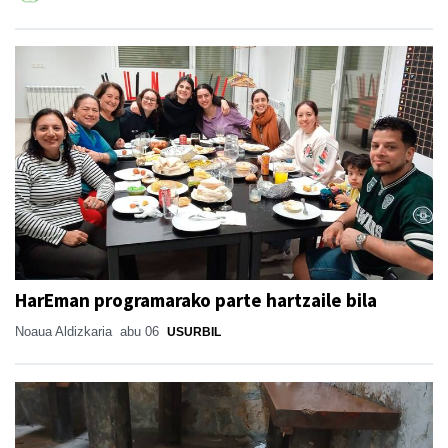
HarEman programarako parte hartzaile bila
Noaua Aldizkaria
abu 06
USURBIL