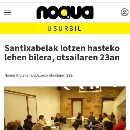
USURBIL
Santixabelak lotzen hasteko
lehen bilera, otsailaren 23an
Noaua Aldizkaria
2015eko otsailaren 19a