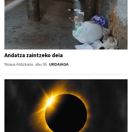
Andatza zaintzeko deia
Noaua Aldizkaria
abu 06
URDAIAGA