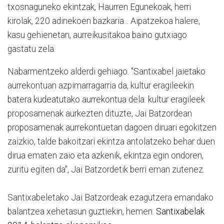
txosnaguneko ekintzak, Haurren Egunekoak, herri
kirolak, 220 adinekoen bazkaria... Aipatzekoa halere,
kasu gehienetan, aurreikusitakoa baino gutxiago
gastatu zela.
Nabarmentzeko alderdi gehiago. "Santixabel jaietako
aurrekontuan azpimarragarria da, kultur eragileekin
batera kudeatutako aurrekontua dela: kultur eragileek
proposamenak aurkezten dituzte, Jai Batzordean
proposamenak aurrekontuetan dagoen diruari egokitzen
zaizkio, talde bakoitzari ekintza antolatzeko behar duen
dirua ematen zaio eta azkenik, ekintza egin ondoren,
zuritu egiten da", Jai Batzordetik berri eman zutenez.
Santixabeletako Jai Batzordeak ezagutzera emandako
balantzea xehetasun guztiekin, hemen:
Santixabelak