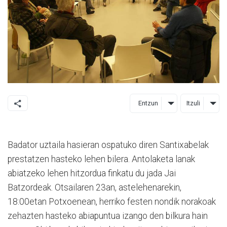
Entzun
Itzuli
Badator uztaila hasieran ospatuko diren Santixabelak
prestatzen hasteko lehen bilera. Antolaketa lanak
abiatzeko lehen hitzordua finkatu du jada Jai
Batzordeak. Otsailaren 23an, astelehenarekin,
18:00etan Potxoenean, herriko festen nondik norakoak
zehazten hasteko abiapuntua izango den bilkura hain