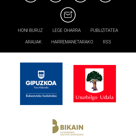
HONI BURUZ
LEGE OHARRA
PUBLIZITATEA
ARAUAK
HARREMANETARAKO
RSS