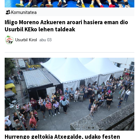
Komunitatea
Iñigo Moreno Azkueren aroari hasiera eman dio
Usurbil KEko lehen taldeak
Usurbil Kirol
abu 03
Hurrengo geltokia Atxegalde, udako festen