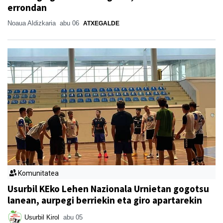
errondan
Noaua Aldizkaria
abu 06
ATXEGALDE
Komunitatea
Usurbil KEko Lehen Nazionala Urnietan gogotsu
lanean, aurpegi berriekin eta giro apartarekin
Usurbil Kirol
abu 05