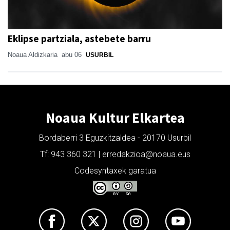
Eklipse partziala, astebete barru
Noaua Aldizkaria
abu 06
USURBIL
Noaua Kultur Elkartea
Bordaberri 3 Eguzkitzaldea - 20170 Usurbil
Tf: 943 360 321 | erredakzioa@noaua.eus
Codesyntaxek garatua