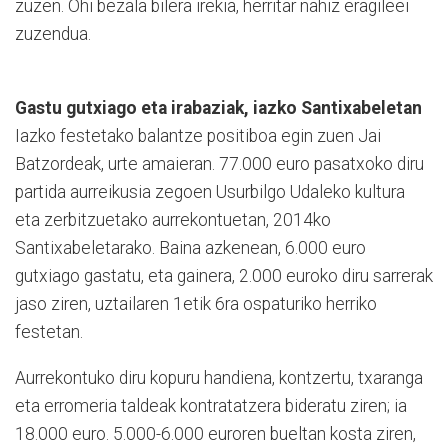
zuzen. Ohi bezala bilera irekia, herritar nahiz eragileei
zuzendua.
Gastu gutxiago eta irabaziak, iazko Santixabeletan
Iazko festetako balantze positiboa egin zuen Jai
Batzordeak, urte amaieran. 77.000 euro pasatxoko diru
partida aurreikusia zegoen Usurbilgo Udaleko kultura
eta zerbitzuetako aurrekontuetan, 2014ko
Santixabeletarako. Baina azkenean, 6.000 euro
gutxiago gastatu, eta gainera, 2.000 euroko diru sarrerak
jaso ziren, uztailaren 1etik 6ra ospaturiko herriko
festetan.
Aurrekontuko diru kopuru handiena, kontzertu, txaranga
eta erromeria taldeak kontratatzera bideratu ziren; ia
18.000 euro. 5.000-6.000 euroren bueltan kosta ziren,