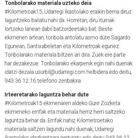
Tonbolarako materiala uzteko deia
#Kilometroak15, Udarregi Ikastolako eraikin berria diruz
laguntzeko baliatu nahi da. Horretan, diru iturriak
lortzeko lanean dabil batzordeetako bat. Beste
ekimenen artean, tonbola antolatu asmo dute Sagardo
Egunean, Santixabeletan eta Kilometroak egunez.
Tonbolarako materiala biltzen ari dira. Zuek ere parte
har dezakezue. Tonbolarako ekarpenik egin nahi duenak
idatzi dezala usurbil@udarregi.com helbidera edo deitu,
943 36 12 16 telefono zenbakira.
Irteeretarako laguntza behar dute
#Kilometroak15 ekimenaren aldeko Gure Zozketa
ekimeneko errifak eta materiala herriz herri saltzeko
laguntza behar da. Errifak nahiz Kilometroetako
materiala saltzen lagundu nahi duenak, Udarregi
Ikastolako idazkaritzara gerturatu edo deitu 943 36 12