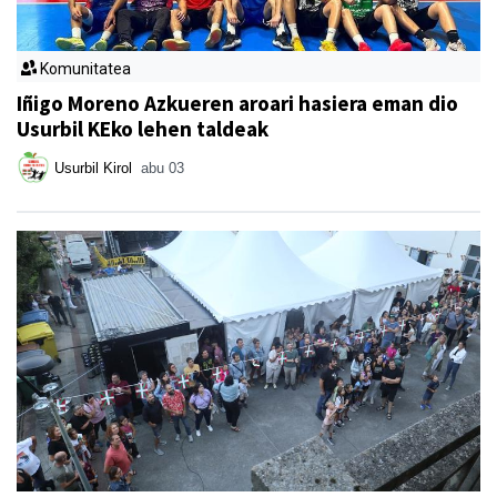
Komunitatea
Iñigo Moreno Azkueren aroari hasiera eman dio
Usurbil KEko lehen taldeak
Usurbil Kirol
abu 03