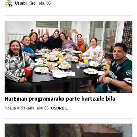
Usurbil Kirol
abu 05
HarEman programarako parte hartzaile bila
Noaua Aldizkaria
abu 06
USURBIL