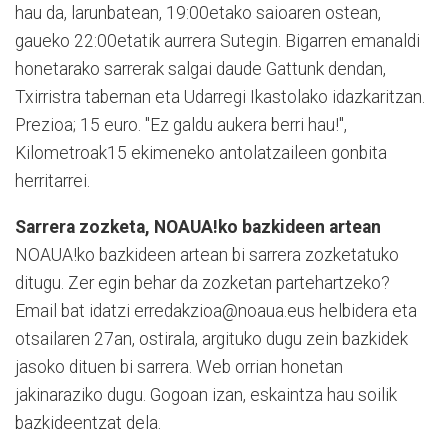
hau da, larunbatean, 19:00etako saioaren ostean,
gaueko 22:00etatik aurrera Sutegin. Bigarren emanaldi
honetarako sarrerak salgai daude Gattunk dendan,
Txirristra tabernan eta Udarregi Ikastolako idazkaritzan.
Prezioa; 15 euro. "Ez galdu aukera berri hau!",
Kilometroak15 ekimeneko antolatzaileen gonbita
herritarrei.
Sarrera zozketa, NOAUA!ko bazkideen artean
NOAUA!ko bazkideen artean bi sarrera zozketatuko
ditugu. Zer egin behar da zozketan partehartzeko?
Email bat idatzi erredakzioa@noaua.eus helbidera eta
otsailaren 27an, ostirala, argituko dugu zein bazkidek
jasoko dituen bi sarrera. Web orrian honetan
jakinaraziko dugu. Gogoan izan, eskaintza hau soilik
bazkideentzat dela.