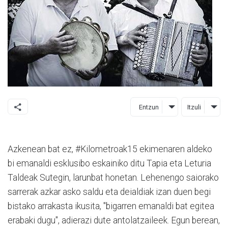
Entzun
Itzuli
Azkenean bat ez, #Kilometroak15 ekimenaren aldeko
bi emanaldi esklusibo eskainiko ditu Tapia eta Leturia
Taldeak Sutegin, larunbat honetan. Lehenengo saiorako
sarrerak azkar asko saldu eta deialdiak izan duen begi
bistako arrakasta ikusita, "bigarren emanaldi bat egitea
erabaki dugu", adierazi dute antolatzaileek. Egun berean,