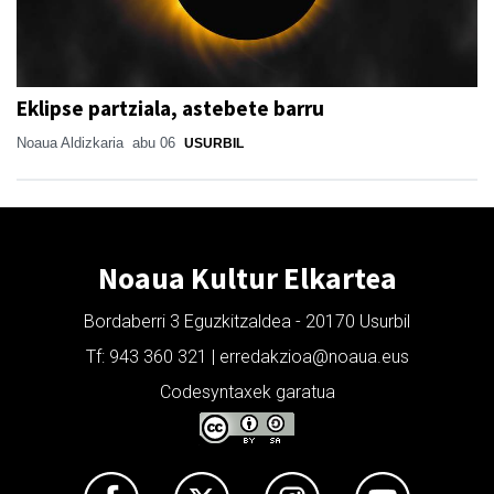
Eklipse partziala, astebete barru
Noaua Aldizkaria
abu 06
USURBIL
Noaua Kultur Elkartea
Bordaberri 3 Eguzkitzaldea - 20170 Usurbil
Tf: 943 360 321 | erredakzioa@noaua.eus
Codesyntaxek garatua