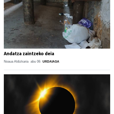
Andatza zaintzeko deia
Noaua Aldizkaria
abu 06
URDAIAGA