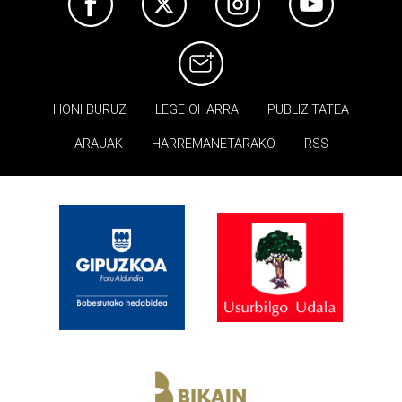
HONI BURUZ
LEGE OHARRA
PUBLIZITATEA
ARAUAK
HARREMANETARAKO
RSS