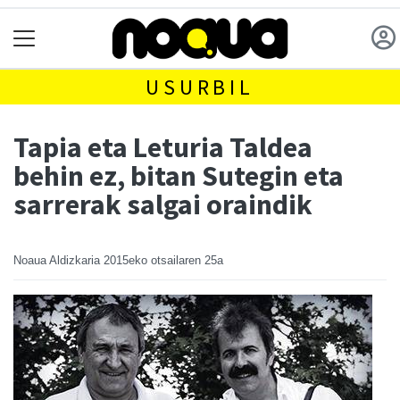
USURBIL
Tapia eta Leturia Taldea
behin ez, bitan Sutegin eta
sarrerak salgai oraindik
Noaua Aldizkaria
2015eko otsailaren 25a