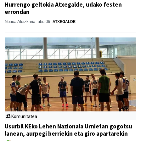
Hurrengo geltokia Atxegalde, udako festen
errondan
Noaua Aldizkaria
abu 06
ATXEGALDE
Komunitatea
Usurbil KEko Lehen Nazionala Urnietan gogotsu
lanean, aurpegi berriekin eta giro apartarekin