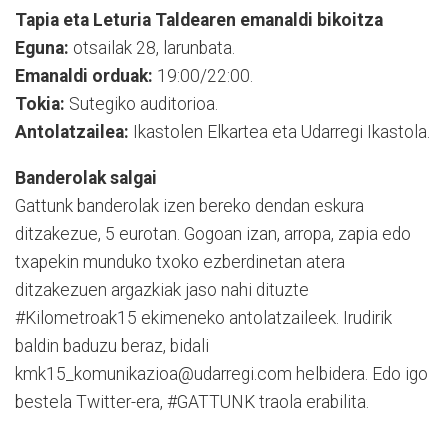
Tapia eta Leturia Taldearen emanaldi bikoitza
Eguna:
otsailak 28, larunbata.
Emanaldi orduak:
19:00/22:00.
Tokia:
Sutegiko auditorioa.
Antolatzailea:
Ikastolen Elkartea eta Udarregi Ikastola.
Banderolak salgai
Gattunk banderolak izen bereko dendan eskura
ditzakezue, 5 eurotan. Gogoan izan, arropa, zapia edo
txapekin munduko txoko ezberdinetan atera
ditzakezuen argazkiak jaso nahi dituzte
#Kilometroak15 ekimeneko antolatzaileek. Irudirik
baldin baduzu beraz, bidali
kmk15_komunikazioa@udarregi.com helbidera. Edo igo
bestela Twitter-era, #GATTUNK traola erabilita.