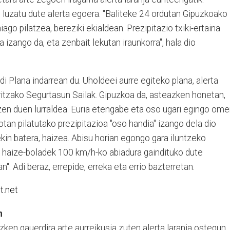
 luzatu dute alerta egoera. "Baliteke 24 ordutan Gipuzkoako
ago pilatzea, bereziki ekialdean. Prezipitazio txiki-ertaina
a izango da, eta zenbait lekutan iraunkorra", hala dio
i Plana indarrean du. Uholdeei aurre egiteko plana, alerta
laritzako Segurtasun Sailak. Gipuzkoa da, asteazken honetan,
zen duen lurraldea. Euria etengabe eta oso ugari egingo om
tan pilatutako prezipitazioa "oso handia" izango dela dio
kin batera, haizea. Abisu horian egongo gara iluntzeko
 haize-boladek 100 km/h-ko abiadura gaindituko dute
". Adi beraz, errepide, erreka eta errio bazterretan.
t.net
n
zken gauerdira arte aurreikusia zuten alerta laranja ostegun