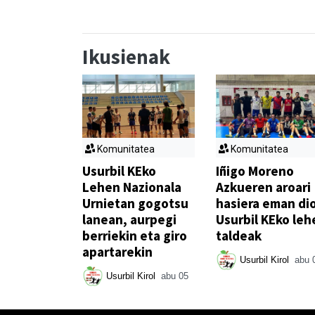
Ikusienak
Komunitatea
Komunitatea
Usurbil KEko
Iñigo Moreno
Lehen Nazionala
Azkueren aroari
Urnietan gogotsu
hasiera eman di
lanean, aurpegi
Usurbil KEko leh
berriekin eta giro
taldeak
apartarekin
Usurbil Kirol
abu 
Usurbil Kirol
abu 05