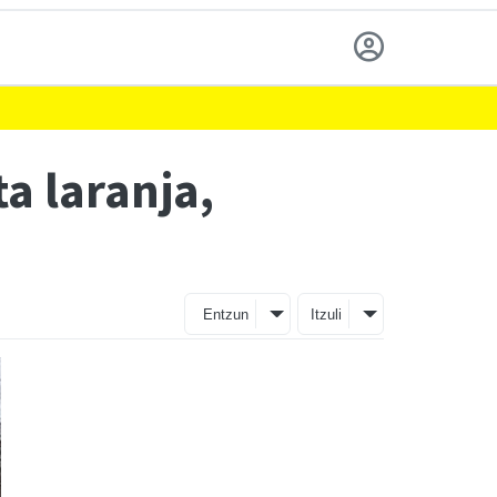
a laranja,
Entzun
Itzuli