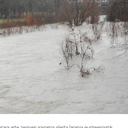
ra arte zegoen iragarria alerta laranja euriteengatik.