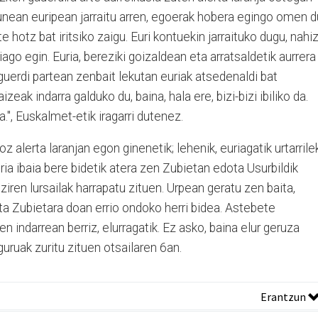
unean euripean jarraitu arren, egoerak hobera egingo omen d
 hotz bat iritsiko zaigu. Euri kontuekin jarraituko dugu, nahi
go egin. Euria, bereziki goizaldean eta arratsaldetik aurrera
guerdi partean zenbait lekutan euriak atsedenaldi bat
ak indarra galduko du, baina, hala ere, bizi-bizi ibiliko da.
.", Euskalmet-etik iragarri dutenez.
z alerta laranjan egon ginenetik; lehenik, euriagatik urtarrile
ia ibaia bere bidetik atera zen Zubietan edota Usurbildik
 ziren lursailak harrapatu zituen. Urpean geratu zen baita,
 eta Zubietara doan errio ondoko herri bidea. Astebete
ten indarrean berriz, elurragatik. Ez asko, baina elur geruza
ruak zuritu zituen otsailaren 6an.
Erantzun