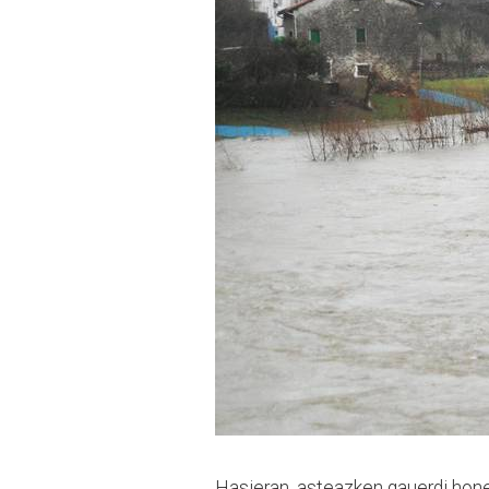
Hasieran, asteazken gauerdi honeta