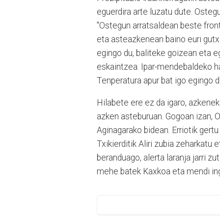
eguerdira arte luzatu dute. Osteg
"Ostegun arratsaldean beste fronte
eta asteazkenean baino euri gutxia
egingo du, baliteke goizean eta e
eskaintzea. Ipar-mendebaldeko haize
Tenperatura apur bat igo egingo da
Hilabete ere ez da igaro, azkeneko
azken asteburuan. Gogoan izan, Or
Aginagarako bidean. Erriotik gertu
Txikierditik Aliri zubia zeharkatu
beranduago, alerta laranja jarri zu
mehe batek Kaxkoa eta mendi ingu