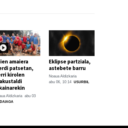
ien amaiera
Eklipse partziala,
erdi patsetan,
astebete barru
rri kirolen
Noaua Aldizkaria
akustaldi
abu 06, 10:14
USURBIL
kainarekin
ua Aldizkaria
abu 03
DAIAGA