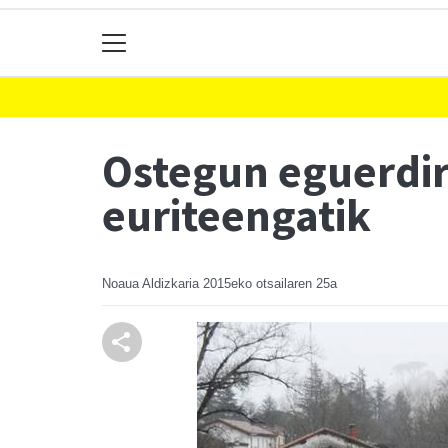
Ostegun eguerdira
euriteengatik
Noaua Aldizkaria
2015eko otsailaren 25a