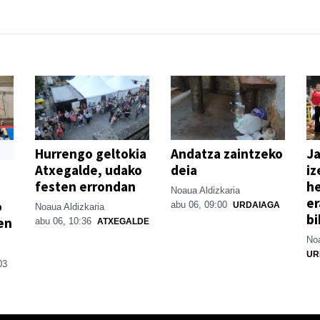
Hurrengo geltokia
Andatza zaintzeko
Ja
Atxegalde, udako
deia
iz
festen errondan
he
Noaua Aldizkaria
er
o
abu 06, 09:00
URDAIAGA
Noaua Aldizkaria
bi
en
abu 06, 10:36
ATXEGALDE
Noa
UR
03