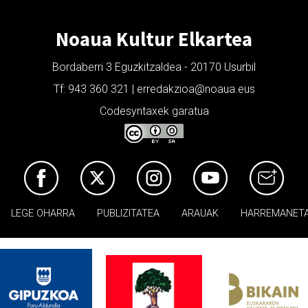
Noaua Kultur Elkartea
Bordaberri 3 Eguzkitzaldea - 20170 Usurbil
Tf: 943 360 321 | erredakzioa@noaua.eus
Codesyntaxek garatua
LEGE OHARRA
PUBLIZITATEA
ARAUAK
HARREMANET