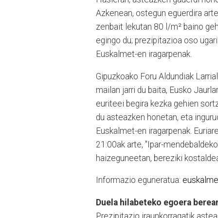
Azkenean, ostegun eguerdira arte
zenbait lekutan 80 l/m² baino gehi
egingo du; prezipitazioa oso ugari
Euskalmet-en iragarpenak.
Gipuzkoako Foru Aldundiak Larriald
mailan jarri du baita, Eusko Jaur
euriteei begira kezka gehien sort
du asteazken honetan, eta inguruo
Euskalmet-en iragarpenak. Euriare
21:00ak arte, "Ipar-mendebaldeko
haizeguneetan, bereziki kostaldean
Informazio eguneratua:
euskalme
Duela hilabeteko egoera berea
Prezipitazio iraunkorragatik astea