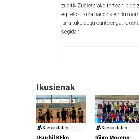
zubitik Zubietarako tartean, bide
egiteko itxura handirik ez du mom
jarraituko dugu euriteengatik, ost
segidan:
Ikusienak
Komunitatea
Komunitatea
Usurbil KEko
Iñigo Moreno