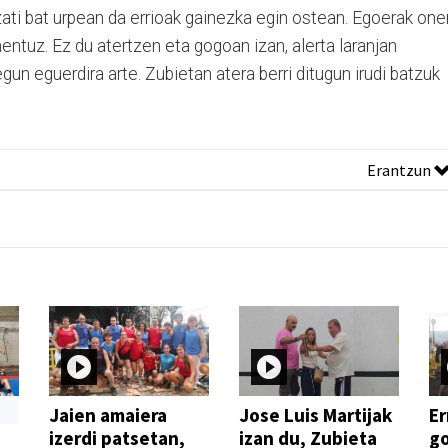
 zati bat urpean da errioak gainezka egin ostean. Egoerak one
entuz. Ez du atertzen eta gogoan izan, alerta laranjan
egun eguerdira arte. Zubietan atera berri ditugun irudi batzuk
Erantzun
Jaien amaiera
Jose Luis Martijak
Er
izerdi patsetan,
izan du, Zubieta
go