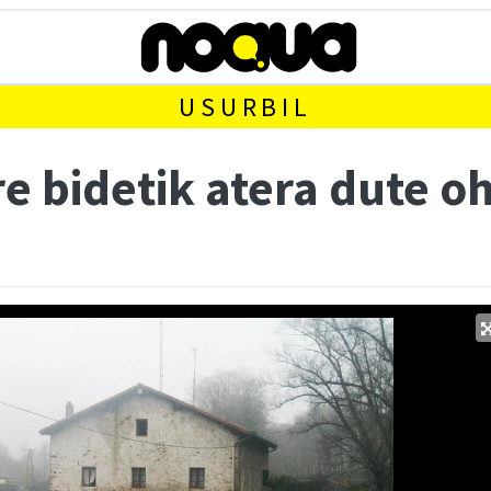
USURBIL
re bidetik atera dute 