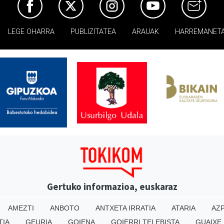
LEGE OHARRA
PUBLIZITATEA
ARAUAK
HARREMANET
Gertuko informazioa, euskaraz
AMEZTI
ANBOTO
ANTXETA IRRATIA
ATARIA
AZP
TIA
GEURIA
GOIENA
GOIERRI TELEBISTA
GUAIXE