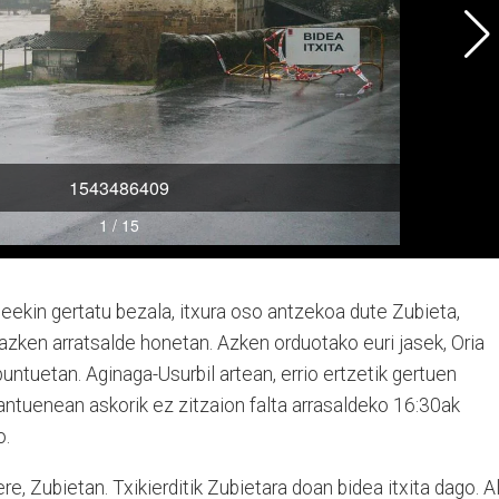
teekin gertatu bezala, itxura oso antzekoa dute Zubieta,
azken arratsalde honetan. Azken orduotako euri jasek, Oria
puntuetan. Aginaga-Usurbil artean, errio ertzetik gertuen
antuenean askorik ez zitzaion falta arrasaldeko 16:30ak
o.
, Zubietan. Txikierditik Zubietara doan bidea itxita dago. Ali