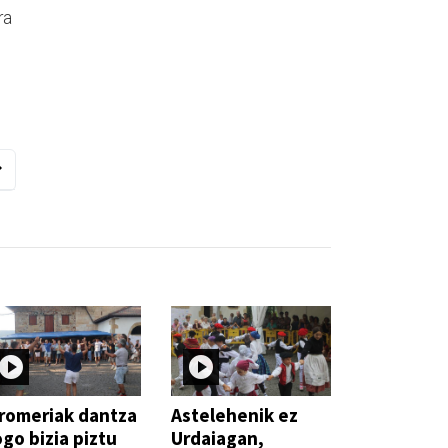
ra
romeriak dantza
Astelehenik ez
go bizia piztu
Urdaiagan,