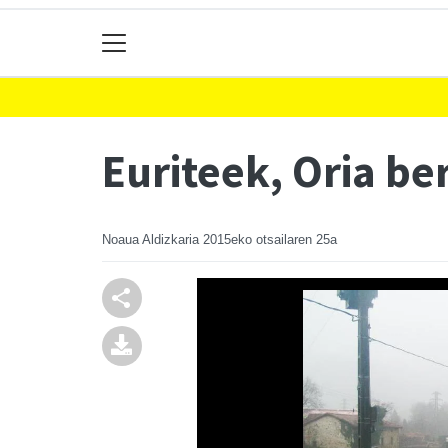
Euriteek, Oria be
Noaua Aldizkaria
2015eko otsailaren 25a