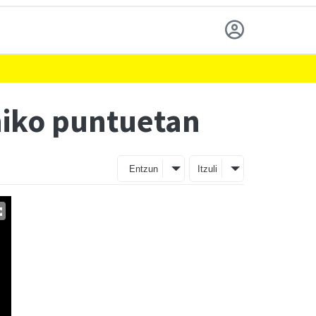
ohiko puntuetan
Entzun
Itzuli