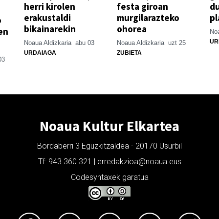
herri kirolen
festa giroan
d
erakustaldi
murgilarazteko
pl
o
bikainarekin
ohorea
en
Noa
UR
Noaua Aldizkaria
abu 03
Noaua Aldizkaria
uzt 25
URDAIAGA
ZUBIETA
03
Noaua Kultur Elkartea
Bordaberri 3 Eguzkitzaldea - 20170 Usurbil
Tf: 943 360 321 | erredakzioa@noaua.eus
Codesyntaxek garatua