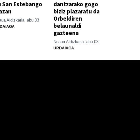
u San Estebango
dantzarako gogo
azan
biziz plazaratu da
Orbeldiren
ua Aldizkaria
abu 03
belaunaldi
DAIAGA
gazteena
Noaua Aldizkaria
abu 03
URDAIAGA