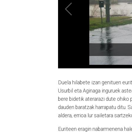
Duela hilabete izan genituen euri
Usurbil eta Aginaga inguruek aste
bere bidetik aterarazi dute ohiko 
dauden baratzak harrapatu ditu. S
aldera, errioa lur sailetara sartzek
Euriteen eragin nabarmenena halere