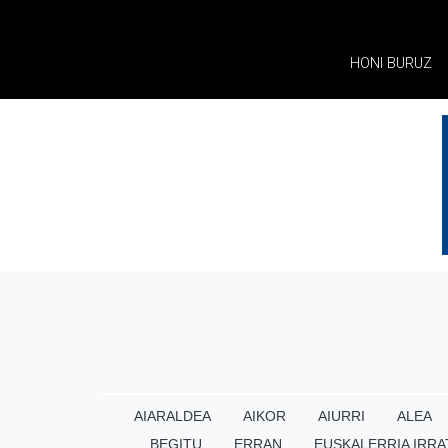
HONI BURUZ
AIARALDEA
AIKOR
AIURRI
ALEA
BEGITU
ERRAN
EUSKALERRIA IRRA