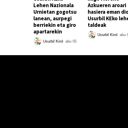
Lehen Nazionala
Azkueren aroari
Urnietan gogotsu
hasiera eman di
lanean, aurpegi
Usurbil KEko leh
berriekin eta giro
taldeak
apartarekin
Usurbil Kirol
abu 
Usurbil Kirol
abu 05