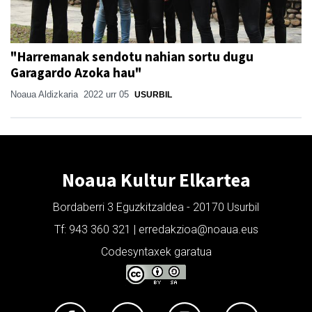
"Harremanak sendotu nahian sortu dugu
Garagardo Azoka hau"
Noaua Aldizkaria
2022 urr 05
USURBIL
Noaua Kultur Elkartea
Bordaberri 3 Eguzkitzaldea - 20170 Usurbil
Tf: 943 360 321 | erredakzioa@noaua.eus
Codesyntaxek garatua