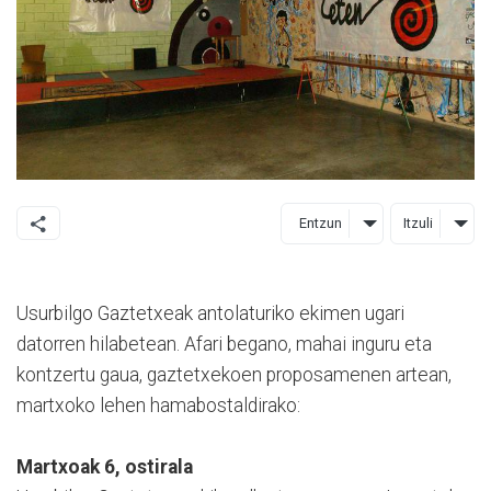
Entzun
Itzuli
Usurbilgo Gaztetxeak antolaturiko ekimen ugari
datorren hilabetean. Afari begano, mahai inguru eta
kontzertu gaua, gaztetxekoen proposamenen artean,
martxoko lehen hamabostaldirako:
Martxoak 6, ostirala