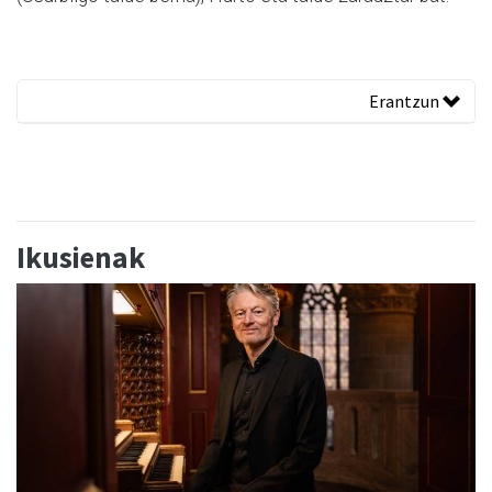
Erantzun
Ikusienak