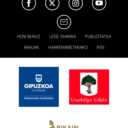
HONI BURUZ
LEGE OHARRA
PUBLIZITATEA
ARAUAK
HARREMANETARAKO
RSS