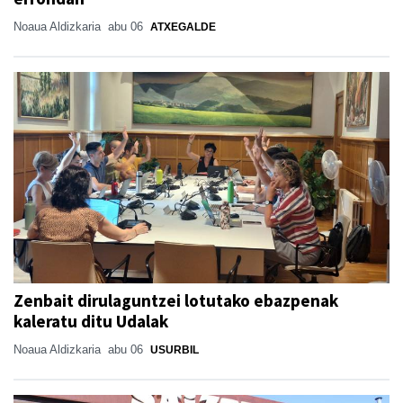
Noaua Aldizkaria
abu 06
ATXEGALDE
Zenbait dirulaguntzei lotutako ebazpenak
kaleratu ditu Udalak
Noaua Aldizkaria
abu 06
USURBIL