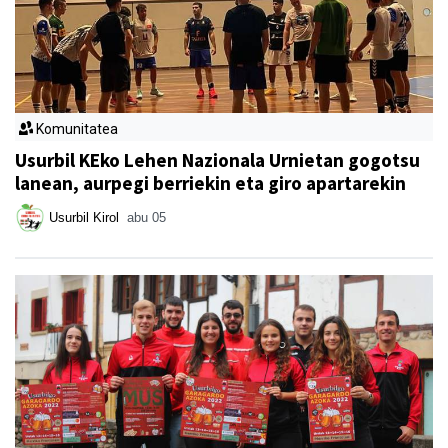
Komunitatea
Usurbil KEko Lehen Nazionala Urnietan gogotsu
lanean, aurpegi berriekin eta giro apartarekin
Usurbil Kirol
abu 05