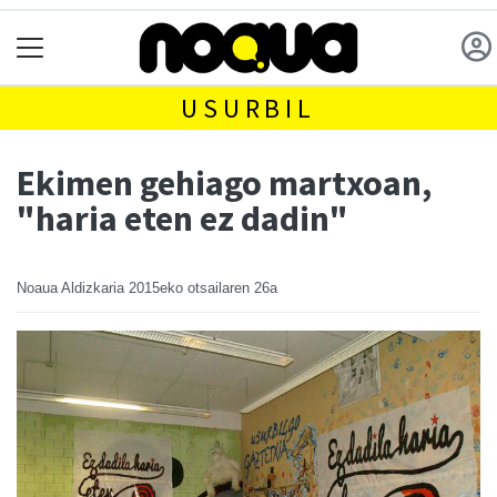
USURBIL
Ekimen gehiago martxoan,
"haria eten ez dadin"
Noaua Aldizkaria
2015eko otsailaren 26a