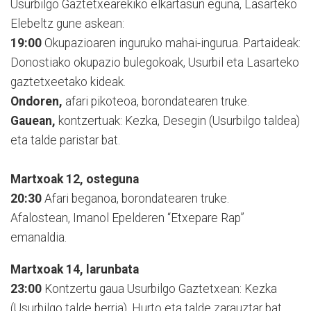
Usurbilgo Gaztetxearekiko elkartasun eguna, Lasarteko
Elebeltz gune askean:
19:00
Okupazioaren inguruko mahai-ingurua. Partaideak:
Donostiako okupazio bulegokoak, Usurbil eta Lasarteko
gaztetxeetako kideak.
Ondoren,
afari pikoteoa, borondatearen truke.
Gauean,
kontzertuak: Kezka, Desegin (Usurbilgo taldea)
eta talde paristar bat.
Martxoak 12, osteguna
20:30
Afari beganoa, borondatearen truke.
Afalostean, Imanol Epelderen “Etxepare Rap”
emanaldia.
Martxoak 14, larunbata
23:00
Kontzertu gaua Usurbilgo Gaztetxean: Kezka
(Usurbilgo talde berria), Hurto eta talde zarauztar bat.