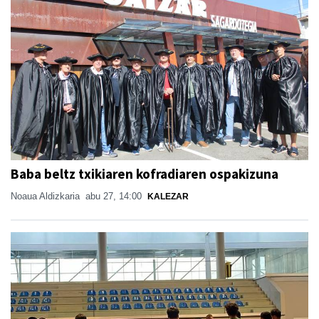
Baba beltz txikiaren kofradiaren ospakizuna
Noaua Aldizkaria
abu 27, 14:00
KALEZAR