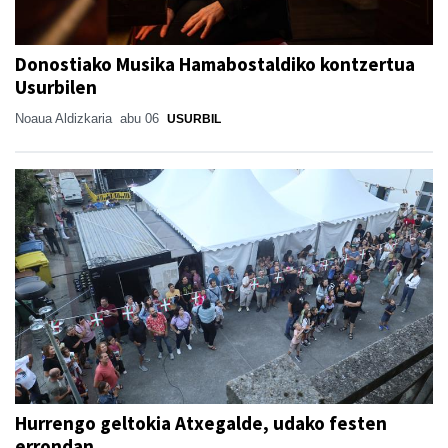
Donostiako Musika Hamabostaldiko kontzertua
Usurbilen
Noaua Aldizkaria
abu 06
USURBIL
Hurrengo geltokia Atxegalde, udako festen
errondan