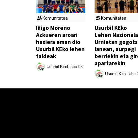
Komunitatea
Komunitatea
Iñigo Moreno
Usurbil KEko
Azkueren aroari
Lehen Nazionala
hasiera eman dio
Urnietan gogot
Usurbil KEko lehen
lanean, aurpegi
taldeak
berriekin eta gir
apartarekin
Usurbil Kirol
abu 03
Usurbil Kirol
abu 