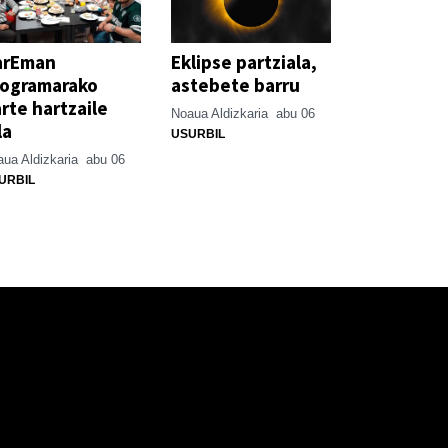
arEman
Eklipse partziala,
rogramarako
astebete barru
rte hartzaile
Noaua Aldizkaria
abu 06
la
USURBIL
ua Aldizkaria
abu 06
URBIL