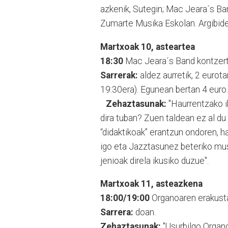
azkenik, Sutegin; Mac Jeara´s Ban
Zumarte Musika Eskolan. Argibide 
Martxoak 10, asteartea
18:30
Mac Jeara´s Band kontzert
Sarrerak:
aldez aurretik, 2 eurot
19:30era). Egunean bertan 4 euro.
Zehaztasunak:
"Haurrentzako i
dira tuban? Zuen taldean ez al du
“didaktikoak” erantzun ondoren, h
igo eta Jazztasunez beteriko mus
jenioak direla ikusiko duzue".
Martxoak 11, asteazkena
18:00/19:00
Organoaren erakusta
Sarrera:
doan.
Zehaztasunak:
"Usurbilgo Organo