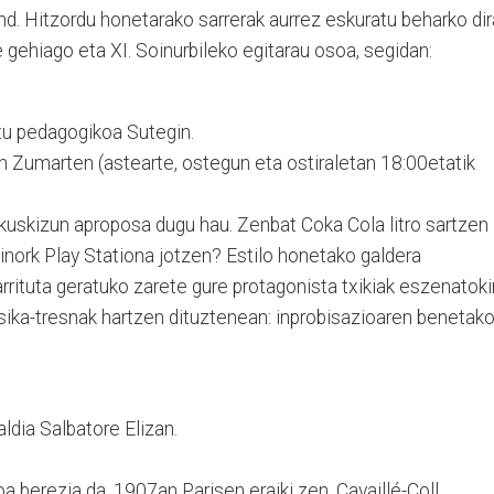
d. Hitzordu honetarako sarrerak aurrez eskuratu beharko dir
gehiago eta XI. Soinurbileko egitarau osoa, segidan:
u pedagogikoa Sutegin.
an Zumarten (astearte, ostegun eta ostiraletan 18:00etatik
kuskizun aproposa dugu hau. Zenbat Coka Cola litro sartzen
 inork Play Stationa jotzen? Estilo honetako galdera
arrituta geratuko zarete gure protagonista txikiak eszenatoki
ika-tresnak hartzen dituztenean: inprobisazioaren benetak
ldia Salbatore Elizan.
a berezia da. 1907an Parisen eraiki zen. Cavaillé-Coll