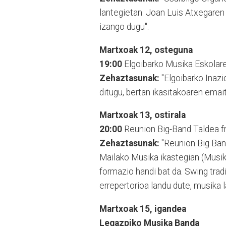
lantegietan. Joan Luis Atxegaren
izango dugu".
Martxoak 12, osteguna
19:00
Elgoibarko Musika Eskolare
Zehaztasunak:
"Elgoibarko Inazi
ditugu, bertan ikasitakoaren emait
Martxoak 13, ostirala
20:00
Reunion Big-Band Taldea f
Zehaztasunak:
"Reunion Big Band
Mailako Musika ikastegian (Musik
formazio handi bat da. Swing trad
errepertorioa landu dute, musika 
Martxoak 15, igandea
Legazpiko Musika Banda