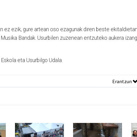
n ez ezik, gure artean oso ezagunak diren beste ekitaldieta
o Musika Bandak. Usurbilen zuzenean entzuteko aukera izan
skola eta Usurbilgo Udala.
Erantzun