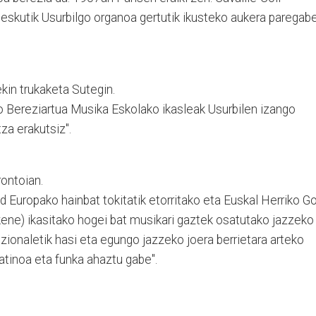
 eskutik Usurbilgo organoa gertutik ikusteko aukera paregab
kin trukaketa Sutegin.
o Bereziartua Musika Eskolako ikasleak Usurbilen izango
za erakutsiz".
rontoian.
 Europako hainbat tokitatik etorritako eta Euskal Herriko Go
ene) ikasitako hogei bat musikari gaztek osatutako jazzeko
izionaletik hasi eta egungo jazzeko joera berrietara arteko
latinoa eta funka ahaztu gabe".