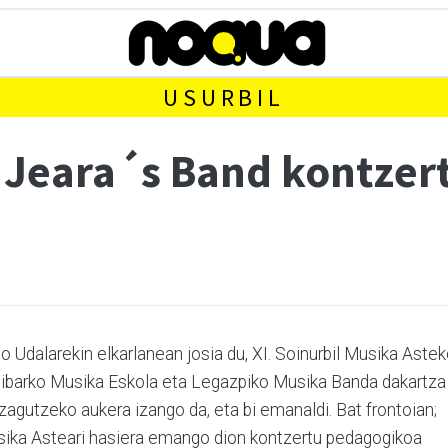
USURBIL
 Jeara´s Band kontzer
 Udalarekin elkarlanean josia du, XI. Soinurbil Musika Aste
oibarko Musika Eskola eta Legazpiko Musika Banda dakartza
zagutzeko aukera izango da, eta bi emanaldi. Bat frontoian;
sika Asteari hasiera emango dion kontzertu pedagogikoa