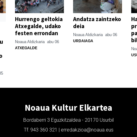
Hurrengo geltokia
Andatza zaintzeko
H
Atxegalde, udako
deia
p
festen errondan
pa
Noaua Aldizkaria
abu 06
bi
su
URDAIAGA
Noaua Aldizkaria
abu 06
ATXEGALDE
Noa
o
US
05
Noaua Kultur Elkartea
Bordaberri 3 Eguzkitzaldea - 20170 Usurbil
Tf: 943 360 321 | erredakzioa@noaua.eus