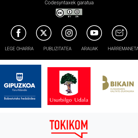
Codesyntaxek garatua
LEGE OHARRA
PUBLIZITATEA
ARAUAK
HARREMANET