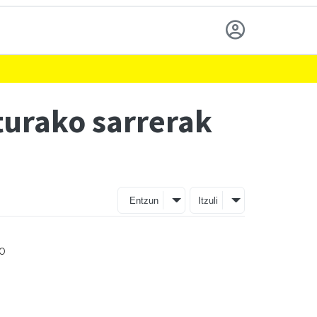
turako sarrerak
Entzun
Itzuli
ko