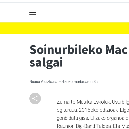
Soinurbileko Mac
salgai
Noaua Aldizkaria
2015eko martxoaren 3a
Zumarte Musika Eskolak, Usurbilgo
egitaraua. 2015eko edizioak, Elg
gonbidatu gisa, Elizako organoa e
Reunion Big-Band Taldea. Eta Mu