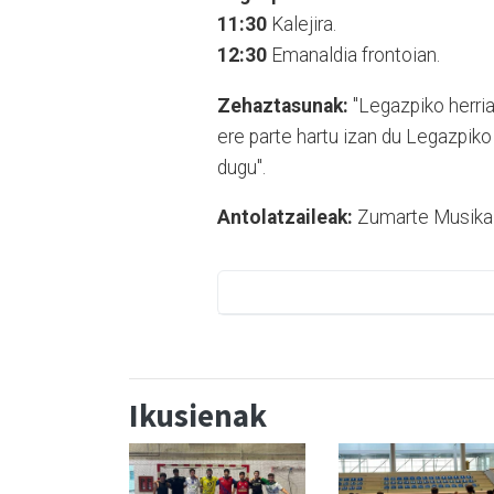
11:30
Kalejira.
12:30
Emanaldia frontoian.
Zehaztasunak:
"Legazpiko herria
ere parte hartu izan du Legazpik
dugu".
Antolatzaileak:
Zumarte Musika E
Ikusienak