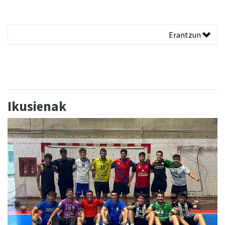
Erantzun
Ikusienak