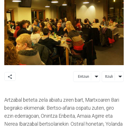
Entzun
Itzuli
Artzabal beteta zela abiatu ziren bart, Martxoaren 8ari
begirako ekimenak. Bertso-afaria ospatu zuten, giro
ezin ederragoan, Onintza Enbeita, Amaia Agirre eta
Nerea Ibarzabal bertsolariekin. Ostiral honetan, Yolanda