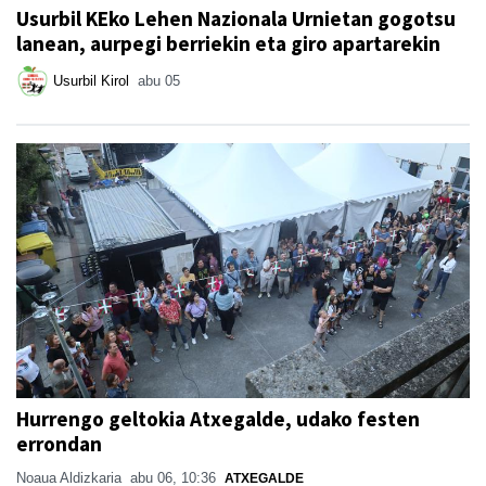
Usurbil KEko Lehen Nazionala Urnietan gogotsu
lanean, aurpegi berriekin eta giro apartarekin
Usurbil Kirol
abu 05
Hurrengo geltokia Atxegalde, udako festen
errondan
Noaua Aldizkaria
abu 06, 10:36
ATXEGALDE