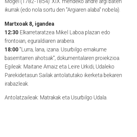
Mogel (1782-1854): XIX. mendeko andre argi baten
ikurrak (edo nola sortu den "Argiaren alaba" nobela).
Martxoak 8, igandea
12:30
Elkarretaratzea Mikel Laboa plazan edo
frontoian, eguraldiaren arabera.
18:00
"Lurra, lana, izana. Usurbilgo emakume
baserritarren ahotsak", dokumentalaren proiekzioa.
Egileak: Maitane Arnaiz eta Leire Urkidi, Udaleko
Parekidetasun Sailak antolatutako ikerketa bekaren
irabazleak.
Antolatzaileak: Matrakak eta Usurbilgo Udala.