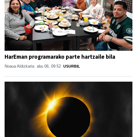
HarEman programarako parte hartzaile bila
Noaua Aldizkaria
abu 06, 09:52
USURBIL