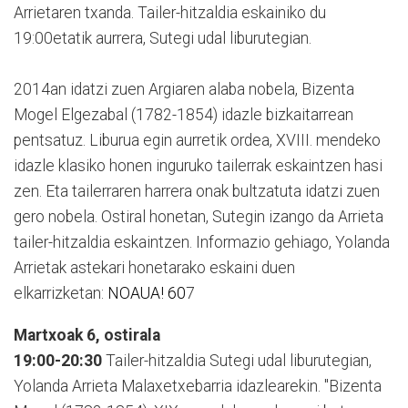
Arrietaren txanda. Tailer-hitzaldia eskainiko du
19:00etatik aurrera, Sutegi udal liburutegian.
2014an idatzi zuen Argiaren alaba nobela, Bizenta
Mogel Elgezabal (1782-1854) idazle bizkaitarrean
pentsatuz. Liburua egin aurretik ordea, XVIII. mendeko
idazle klasiko honen inguruko tailerrak eskaintzen hasi
zen. Eta tailerraren harrera onak bultzatuta idatzi zuen
gero nobela. Ostiral honetan, Sutegin izango da Arrieta
tailer-hitzaldia eskaintzen. Informazio gehiago, Yolanda
Arrietak astekari honetarako eskaini duen
elkarrizketan:
NOAUA! 60
7
Martxoak 6, ostirala
19:00-20:30
Tailer-hitzaldia Sutegi udal liburutegian,
Yolanda Arrieta Malaxetxebarria idazlearekin. "Bizenta