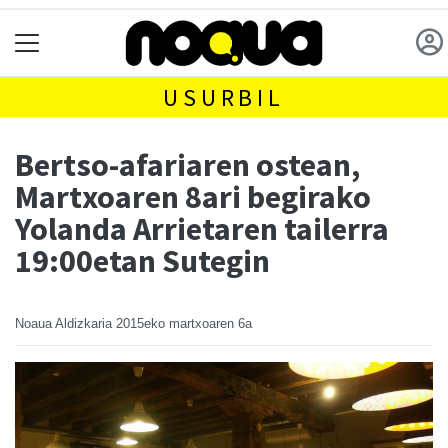
USURBIL
Bertso-afariaren ostean,
Martxoaren 8ari begirako
Yolanda Arrietaren tailerra
19:00etan Sutegin
Noaua Aldizkaria
2015eko martxoaren 6a