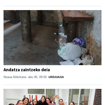
Andatza zaintzeko deia
Noaua Aldizkaria
abu 06, 09:00
URDAIAGA