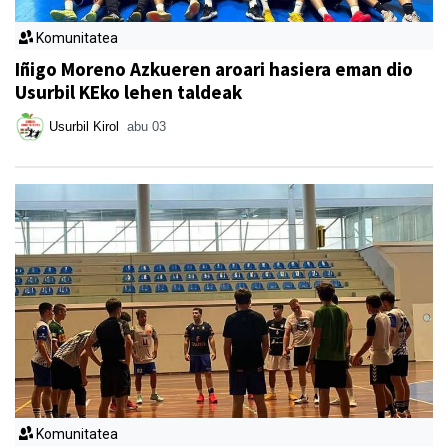
Komunitatea
Iñigo Moreno Azkueren aroari hasiera eman dio
Usurbil KEko lehen taldeak
Usurbil Kirol
abu 03
Komunitatea