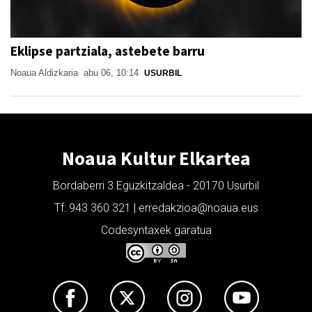
Eklipse partziala, astebete barru
Noaua Aldizkaria
abu 06, 10:14
USURBIL
Noaua Kultur Elkartea
Bordaberri 3 Eguzkitzaldea - 20170 Usurbil
Tf: 943 360 321 | erredakzioa@noaua.eus
Codesyntaxek garatua