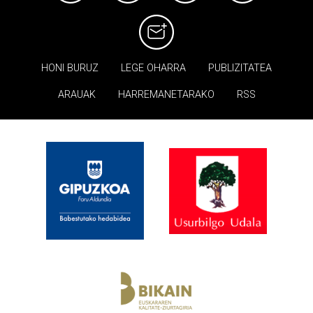
HONI BURUZ
LEGE OHARRA
PUBLIZITATEA
ARAUAK
HARREMANETARAKO
RSS