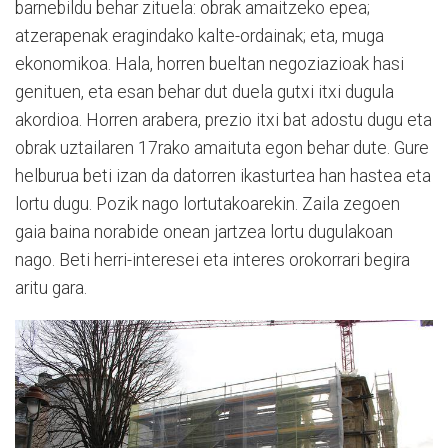
barnebildu behar zituela: obrak amaitzeko epea;
atzerapenak eragindako kalte-ordainak; eta, muga
ekonomikoa. Hala, horren bueltan negoziazioak hasi
genituen, eta esan behar dut duela gutxi itxi dugula
akordioa. Horren arabera, prezio itxi bat adostu dugu eta
obrak uztailaren 17rako amaituta egon behar dute. Gure
helburua beti izan da datorren ikasturtea han hastea eta
lortu dugu. Pozik nago lortutakoarekin. Zaila zegoen
gaia baina norabide onean jartzea lortu dugulakoan
nago. Beti herri-interesei eta interes orokorrari begira
aritu gara.