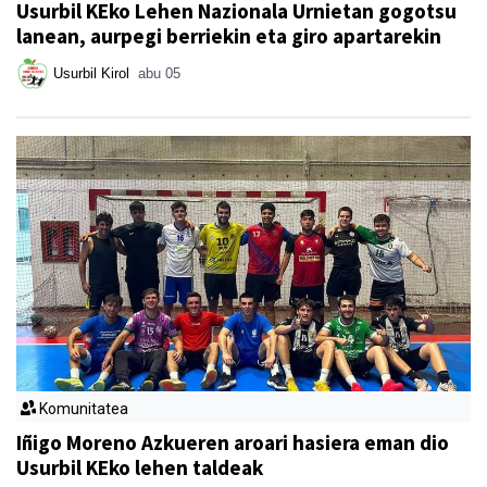
Usurbil KEko Lehen Nazionala Urnietan gogotsu
lanean, aurpegi berriekin eta giro apartarekin
Usurbil Kirol
abu 05
Komunitatea
Iñigo Moreno Azkueren aroari hasiera eman dio
Usurbil KEko lehen taldeak