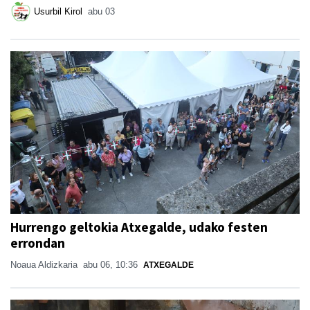
Usurbil Kirol
abu 03
Hurrengo geltokia Atxegalde, udako festen
errondan
Noaua Aldizkaria
abu 06, 10:36
ATXEGALDE