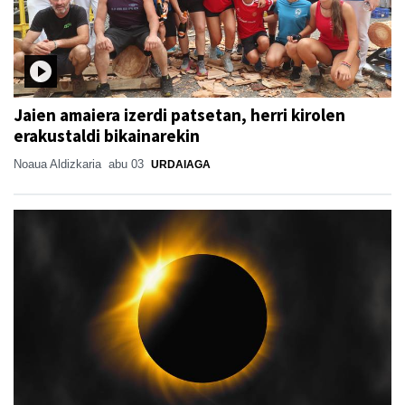
Jaien amaiera izerdi patsetan, herri kirolen
erakustaldi bikainarekin
Noaua Aldizkaria
abu 03
URDAIAGA