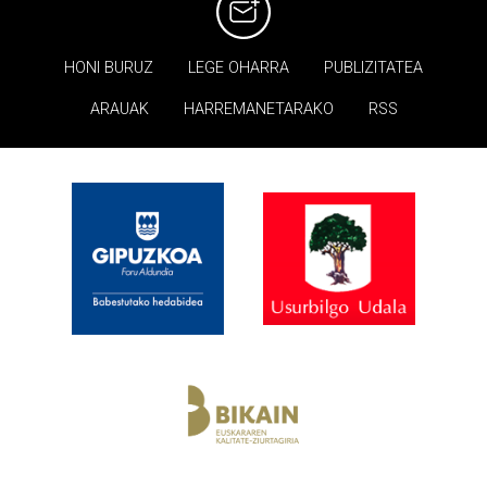
HONI BURUZ
LEGE OHARRA
PUBLIZITATEA
ARAUAK
HARREMANETARAKO
RSS