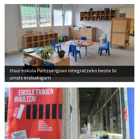
Haur eskola Partzuergoan integratzeko beste bi
urrats erabakigarri