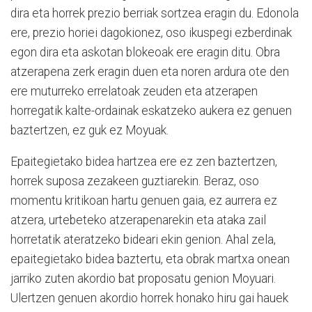
dira eta horrek prezio berriak sortzea eragin du. Edonola
ere, prezio horiei dagokionez, oso ikuspegi ezberdinak
egon dira eta askotan blokeoak ere eragin ditu. Obra
atzerapena zerk eragin duen eta noren ardura ote den
ere muturreko errelatoak zeuden eta atzerapen
horregatik kalte-ordainak eskatzeko aukera ez genuen
baztertzen, ez guk ez Moyuak.
Epaitegietako bidea hartzea ere ez zen baztertzen,
horrek suposa zezakeen guztiarekin. Beraz, oso
momentu kritikoan hartu genuen gaia, ez aurrera ez
atzera, urtebeteko atzerapenarekin eta ataka zail
horretatik ateratzeko bideari ekin genion. Ahal zela,
epaitegietako bidea baztertu, eta obrak martxa onean
jarriko zuten akordio bat proposatu genion Moyuari.
Ulertzen genuen akordio horrek honako hiru gai hauek