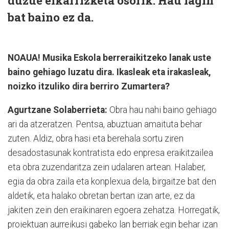
duzue elkarrizketa osorik. Hau lagin
bat baino ez da.
NOAUA! Musika Eskola berreraikitzeko lanak uste
baino gehiago luzatu dira. Ikasleak eta irakasleak,
noizko itzuliko dira berriro Zumartera?
Agurtzane Solaberrieta:
Obra hau nahi baino gehiago
ari da atzeratzen. Pentsa, abuztuan amaituta behar
zuten. Aldiz, obra hasi eta berehala sortu ziren
desadostasunak kontratista edo enpresa eraikitzailea
eta obra zuzendaritza zein udalaren artean. Halaber,
egia da obra zaila eta konplexua dela, birgaitze bat den
aldetik, eta halako obretan bertan izan arte, ez da
jakiten zein den eraikinaren egoera zehatza. Horregatik,
proiektuan aurreikusi gabeko lan berriak egin behar izan