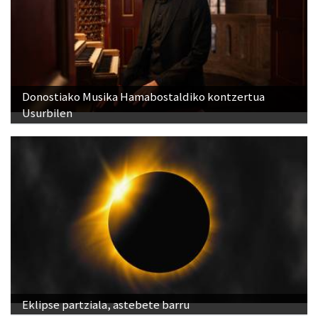
Donostiako Musika Hamabostaldiko kontzertua
Usurbilen
Eklipse partziala, astebete barru