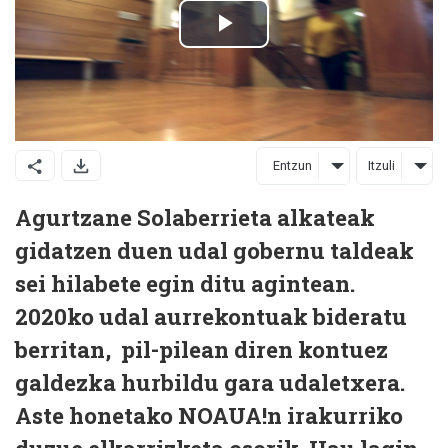
Entzun
Itzuli
Agurtzane Solaberrieta alkateak
gidatzen duen udal gobernu taldeak
sei hilabete egin ditu agintean.
2020ko udal aurrekontuak bideratu
berritan,
pil-pilean diren kontuez
galdezka hurbildu gara udaletxera.
Aste honetako NOAUA!n irakurriko