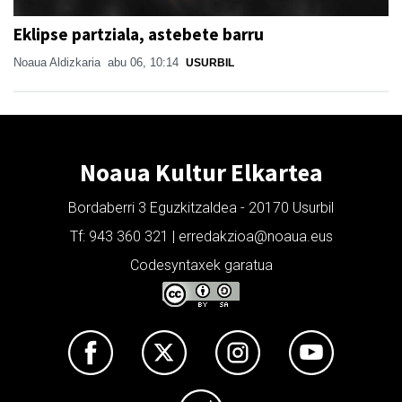
Eklipse partziala, astebete barru
Noaua Aldizkaria
abu 06, 10:14
USURBIL
Noaua Kultur Elkartea
Bordaberri 3 Eguzkitzaldea - 20170 Usurbil
Tf: 943 360 321 | erredakzioa@noaua.eus
Codesyntaxek garatua