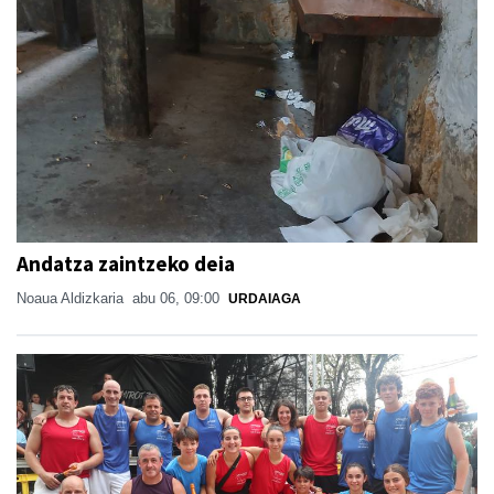
Andatza zaintzeko deia
Noaua Aldizkaria
abu 06, 09:00
URDAIAGA