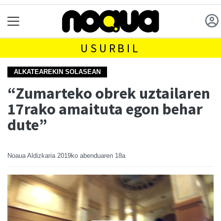
USURBIL
ALKATEAREKIN SOLASEAN
“Zumarteko obrek uztailaren
17rako amaituta egon behar
dute”
Noaua Aldizkaria
2019ko abenduaren 18a