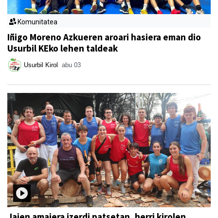
Komunitatea
Iñigo Moreno Azkueren aroari hasiera eman dio
Usurbil KEko lehen taldeak
Usurbil Kirol
abu 03
Jaien amaiera izerdi patsetan, herri kirolen