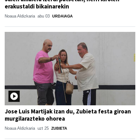
erakustaldi bikainarekin
Noaua Aldizkaria
abu 03
URDAIAGA
Jose Luis Martijak izan du, Zubieta festa giroan
murgilarazteko ohorea
Noaua Aldizkaria
uzt 25
ZUBIETA