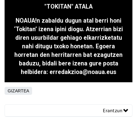
"TOKITAN" ATALA
NOAUA!n zabaldu dugun atal berri honi
‘Tokitan’ izena ipini diogu. Atzerrian bizi
diren usurbildar gehiago elkarrizketatu
nahi ditugu txoko honetan. Egoera
horretan den herritarren bat ezagutzen
baduzu, bidali bere izena gure posta
helbidera: erredakzioa@noaua.eus
GIZARTEA
Erantzun