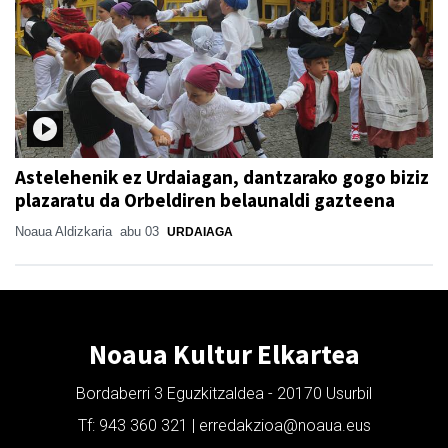
Astelehenik ez Urdaiagan, dantzarako gogo biziz
plazaratu da Orbeldiren belaunaldi gazteena
Noaua Aldizkaria
abu 03
URDAIAGA
Noaua Kultur Elkartea
Bordaberri 3 Eguzkitzaldea - 20170 Usurbil
Tf: 943 360 321 | erredakzioa@noaua.eus