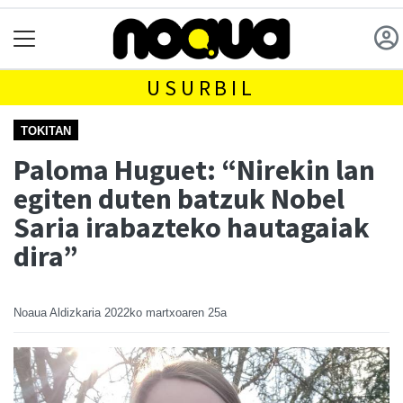
USURBIL
TOKITAN
Paloma Huguet: “Nirekin lan
egiten duten batzuk Nobel
Saria irabazteko hautagaiak
dira”
Noaua Aldizkaria
2022ko martxoaren 25a