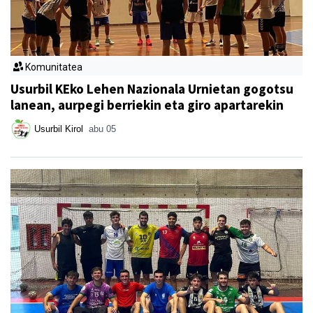
Komunitatea
Usurbil KEko Lehen Nazionala Urnietan gogotsu
lanean, aurpegi berriekin eta giro apartarekin
Usurbil Kirol
abu 05