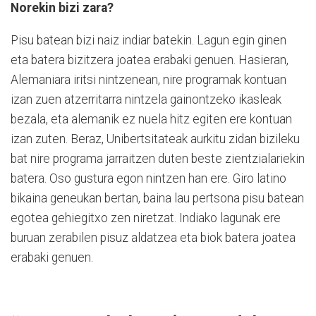
Norekin bizi zara?
Pisu batean bizi naiz indiar batekin. Lagun egin ginen
eta batera bizitzera joatea erabaki genuen. Hasieran,
Alemaniara iritsi nintzenean, nire programak kontuan
izan zuen atze
rritarra nintzela gainontzeko ikasleak
bezala,
eta alemanik ez nuela hitz egiten ere kontuan
izan zuten. Beraz, Unibertsitateak aurkitu zidan bizileku
bat nire programa jarraitzen duten beste zientzialariekin
batera. Oso gustura egon nintzen han ere. Giro latino
bikaina geneukan bertan, baina lau pertsona pisu batean
egotea gehiegitxo zen niretzat. Indiako lagunak ere
buruan zerabilen pisuz aldatzea eta biok batera joatea
erabaki genuen.