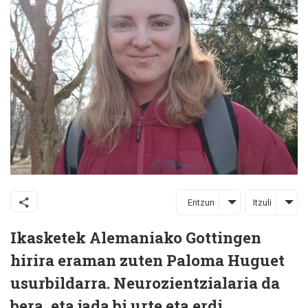
Entzun
Itzuli
Ikasketek Alemaniako Gottingen
hirira eraman zuten Paloma Huguet
usurbildarra. Neurozientzialaria da
bera, eta jada bi urte eta erdi