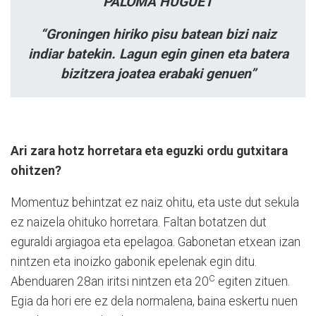
PALOMA HUGUET
“Groningen hiriko pisu batean bizi naiz
indiar batekin. Lagun egin ginen eta batera
bizitzera joatea erabaki genuen”
Ari zara hotz horretara eta eguzki ordu gutxitara
ohitzen?
Momentuz behintzat ez naiz ohitu, eta uste dut sekula
ez naizela ohituko horretara. Faltan botatzen dut
eguraldi argiagoa eta epelagoa. Gabonetan etxean izan
nintzen eta inoizko gabonik epelenak egin ditu.
C
Abenduaren 28an iritsi nintzen eta 20
egiten zituen.
Egia da hori ere ez dela normalena, baina eskertu nuen