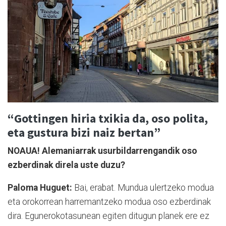
“Gottingen hiria txikia da, oso polita,
eta gustura bizi naiz bertan”
NOAUA! Alemaniarrak usurbildarrengandik oso
ezberdinak direla uste duzu?
Paloma Huguet:
Bai, erabat. Mundua ulertzeko modua
eta orokorrean harremantzeko modua oso ezberdinak
dira. Egunerokotasunean egiten ditugun planek ere ez