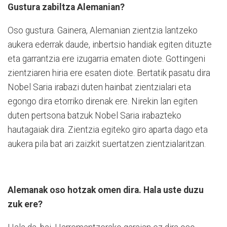
Gustura zabiltza Alemanian?
Oso gustura. Gainera, Alemanian zientzia lantzeko
aukera ederrak daude, inbertsio handiak egiten dituzte
eta garrantzia ere izugarria ematen diote. Gottingeni
zientziaren hiria ere esaten diote. Bertatik pasatu dira
Nobel Saria irabazi duten hainbat zientzialari eta
egongo dira etorriko direnak ere. Nirekin lan egiten
duten pertsona batzuk Nobel Saria irabazteko
hautagaiak dira. Zientzia egiteko giro aparta dago eta
aukera pila bat ari zaizkit suertatzen zientzialaritzan.
Alemanak oso hotzak omen dira. Hala uste duzu
zuk ere?