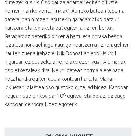
dute zerikusirik. Oso gauza arraroak egiten dituzte
hemen, nahiko kontu “frikiak”. Aurreko batean taberna
batera joan nintzen lagunekin garagardotxo batzuk
hartzera eta lehiaketa bat egiten ari ziren bertan.
Garagardoz beteriko pitxerra hartu eta goraka besoa
luzatuta nork gehiago iraungo neurtzen ari ziren; gehien
irauten zuena irabazle. Nik Donostian edo Usurbil
inguruan ez dut sekula horrelako ezer ikusi. Alemanak
oso etxezaleak dira. Neurri batean normala ere bada
hotz handia egiten duela kontuan hartuta. Mahai-
jokuetan jolastea oso gustoko dute, adibidez. Kanpoan
C
neguan oso ohikoa da -10
egitea, eta beraz, ez dago
kanpoan denbora luzez egoterik.