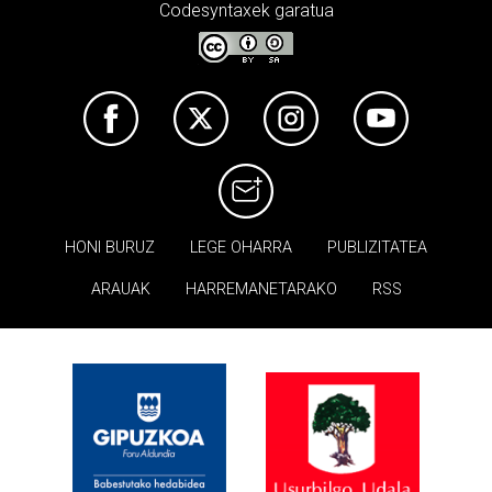
Codesyntaxek garatua
HONI BURUZ
LEGE OHARRA
PUBLIZITATEA
ARAUAK
HARREMANETARAKO
RSS