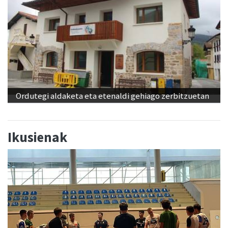
Ordutegi aldaketa eta etenaldi gehiago zerbitzuetan
Ikusienak