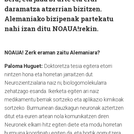
daramatza atzerrian bizitzen.
Alemaniako bizipenak partekatu
nahi izan ditu NOAUA!rekin.
NOAUA! Zerk eraman zaitu Alemaniara?
Paloma Huguet:
Doktoretza tesia egitera etorri
nintzen hona eta horretan jarraitzen dut.
Neurozientzialaria naiz ni, biologomolekularra
zehatzago esanda. Ikerketa egiten ari naiz
medikamentu berriak sortzeko eta aplikazio kimikoak
sortzeko. Burmuinean dauzkagun neuronak aztertzen
ditut eta euren artean nola komunikatzen diren.
Neuronek elkarri hitz egiten diete eta modu horretan
burmuina koordinatu egiten da, eta hortik gorputzera