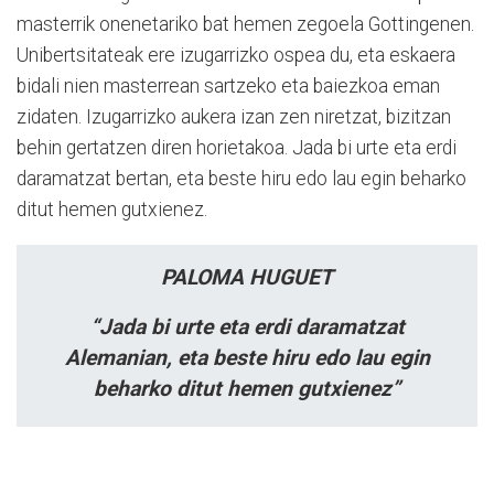
masterrik onenetariko bat hemen zegoela Gottingenen.
Unibertsitateak ere izugarrizko ospea du, eta eskaera
bidali nien masterrean sartzeko eta baiezkoa eman
zidaten. Izugarrizko aukera izan zen niretzat, bizitzan
behin gertatzen diren horietakoa. Jada bi urte eta erdi
daramatzat bertan, eta beste hiru edo lau egin beharko
ditut hemen gutxienez.
PALOMA HUGUET
“Jada bi urte eta erdi
daramatzat
Alemanian, eta beste hiru edo lau
egin
beharko ditut
hemen gutxienez”