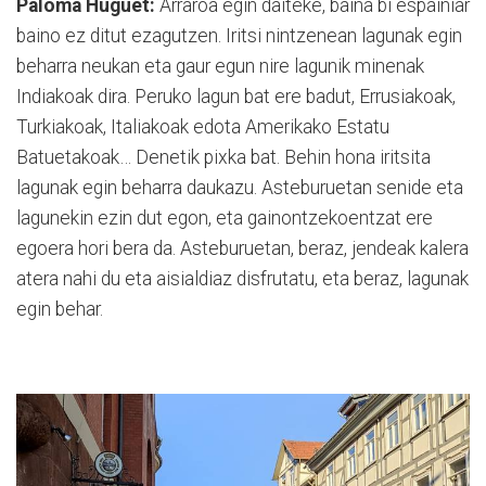
Paloma Huguet:
Arraroa egin daiteke, baina bi espainiar
baino ez ditut ezagutzen. Iritsi nintzenean lagunak egin
beharra neukan eta gaur egun nire lagunik minenak
Indiakoak dira. Peruko lagun bat ere badut, Errusiakoak,
Turkiakoak, Italiakoak edota Amerikako Estatu
Batuetakoak… Denetik pixka bat. Behin hona iritsita
lagunak egin beharra daukazu. Asteburuetan senide eta
lagunekin ezin dut egon, eta gainontzekoentzat ere
egoera hori bera da. Asteburuetan, beraz, jendeak kalera
atera nahi du eta aisialdiaz disfrutatu, eta beraz, lagunak
egin behar.