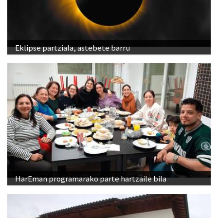
Eklipse partziala, astebete barru
HarEman programarako parte hartzaile bila