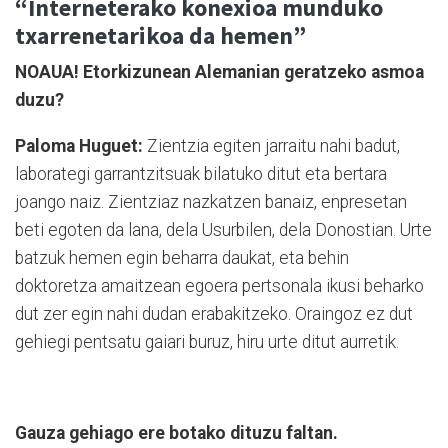
“Interneterako konexioa munduko
txarrenetarikoa da hemen”
NOAUA! Etorkizunean Alemanian geratzeko asmoa
duzu?
Paloma Huguet:
Zientzia egiten jarraitu nahi badut,
laborategi garrantzitsuak bilatuko ditut eta bertara
joango naiz. Zientziaz nazkatzen banaiz, enpresetan
beti egoten da lana, dela Usurbilen, dela Donostian. Urte
batzuk hemen egin beharra daukat, eta behin
doktoretza amaitzean egoera pertsonala ikusi beharko
dut zer egin nahi dudan erabakitzeko. Oraingoz ez dut
gehiegi pentsatu gaiari buruz, hiru urte ditut aurretik.
Gauza gehiago ere botako dituzu faltan.