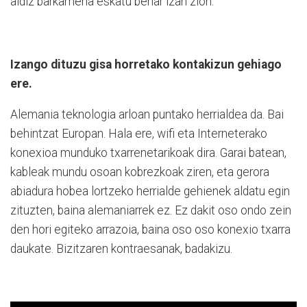
aldiz barkamena eskatu behar izan zion.
Izango dituzu gisa horretako kontakizun gehiago
ere.
Alemania teknologia arloan puntako herrialdea da. Bai
behintzat Europan. Hala ere, wifi eta Interneterako
konexioa munduko txarrenetarikoak dira. Garai batean,
kableak mundu osoan kobrezkoak ziren, eta gerora
abiadura hobea lortzeko herrialde gehienek aldatu egin
zituzten, baina alemaniarrek ez. Ez dakit oso ondo zein
den hori egiteko arrazoia, baina oso oso konexio txarra
daukate. Bizitzaren kontraesanak, badakizu.