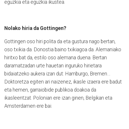
eguzkia eta eguzkia ikustea.
Nolako hiria da Gottingen?
Gottingen oso hiri polita da eta gustura nago bertan,
oso txikia da. Donostia baino txikiagoa da. Alemaniako
hiritxo bat da, estilo oso alemana duena. Bertan
daramatzadan urte hauetan inguruko hirietara
bidaiatzeko aukera izan dut: Hamburgo, Bremen…
Doktoretza egiten ari naizenez, ikasle izaera ere badut
eta hemen, garraiobide publikoa doakoa da
ikasleentzat. Polonian ere izan ginen, Belgikan eta
Amsterdamen ere bai.