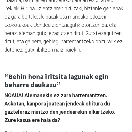
Hala da, bai. Harremantzerako garaian ez dira oso
irekiak. Hiri hau zientziaren hiri izaki, biztanle gehienak
ez gara bertakoak, baizik eta munduko edozein
txokotakoak. Jendea zientziagatik etortzen da, eta
beraz, aleman gutxi ezagutzen ditut. Gutxi ezagutzen
ditut, eta gainera, gehiegi harremantzeko ohiturarik ez
dutenez, gutxi ibiltzen naiz haiekin.
“Behin hona iritsita lagunak egin
beharra daukazu”
NOAUA! Alemanekin ez zara harremantzen.
Askotan, kanpora joatean jendeak ohitura du
gazteleraz mintzo den jendearekin elkartzeko.
Zure kasua ere hala da?