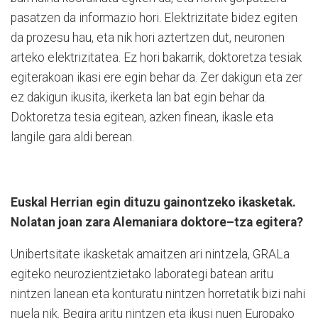
pasatzen da informazio hori. Elektrizitate bidez egiten
da prozesu hau, eta nik hori aztertzen dut, neuronen
arteko elektrizitatea. Ez hori bakarrik, doktoretza tesiak
egiterakoan ikasi ere egin behar da. Zer dakigun eta zer
ez dakigun ikusita, ikerketa lan bat egin behar da.
Doktoretza tesia egitean, azken finean, ikasle eta
langile gara aldi berean.
Euskal Herrian egin dituzu gainontzeko ikasketak.
Nolatan joan zara Alemaniara doktore–tza egitera?
Unibertsitate ikasketak amaitzen ari nintzela, GRALa
egiteko neurozientzietako laborategi batean aritu
nintzen lanean eta konturatu nintzen horretatik bizi nahi
nuela nik. Begira aritu nintzen eta ikusi nuen Europako