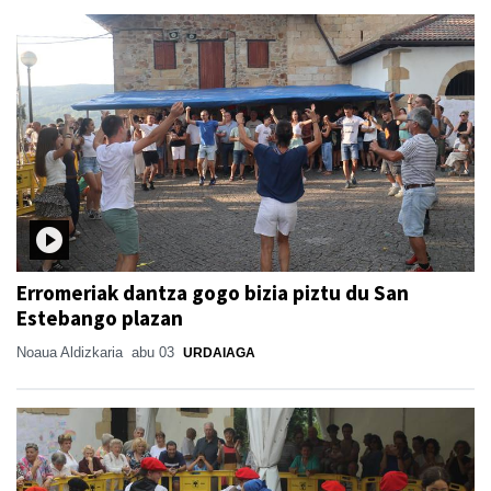
Erromeriak dantza gogo bizia piztu du San
Estebango plazan
Noaua Aldizkaria
abu 03
URDAIAGA