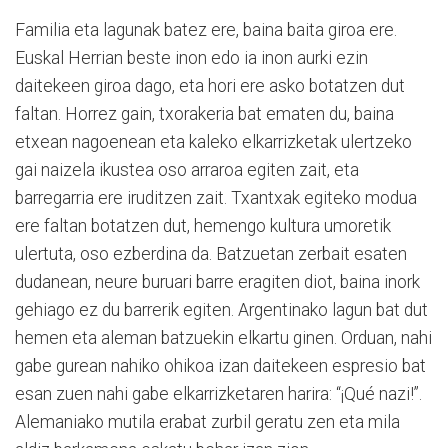
Familia eta lagunak batez ere, baina baita giroa ere.
Euskal Herrian beste inon edo ia inon aurki ezin
daitekeen giroa dago, eta hori ere asko botatzen dut
faltan. Horrez gain, txorakeria bat ematen du, baina
etxean nagoenean eta kaleko elkarrizketak ulertzeko
gai naizela ikustea oso arraroa egiten zait, eta
barregarria ere iruditzen zait. Txantxak egiteko modua
ere faltan botatzen dut, hemengo kultura umoretik
ulertuta, oso ezberdina da. Batzuetan zerbait esaten
dudanean, neure buruari barre eragiten diot, baina inork
gehiago ez du barrerik egiten. Argentinako lagun bat dut
hemen eta aleman batzuekin elkartu ginen. Orduan, nahi
gabe gurean nahiko ohikoa izan daitekeen espresio bat
esan zuen nahi gabe elkarrizketaren harira: “¡Qué nazi!”.
Alemaniako mutila erabat zurbil geratu zen eta mila