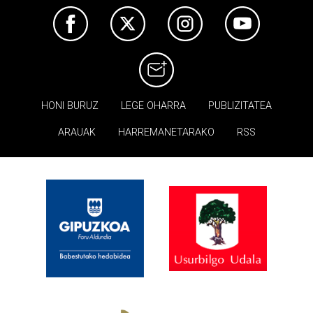
HONI BURUZ
LEGE OHARRA
PUBLIZITATEA
ARAUAK
HARREMANETARAKO
RSS