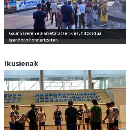
Gaur Sareren elkarretaratzerik ez, hitzordua
igandean hondartzetan
Ikusienak