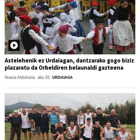
Astelehenik ez Urdaiagan, dantzarako gogo biziz
plazaratu da Orbeldiren belaunaldi gazteena
Noaua Aldizkaria
abu 03
URDAIAGA