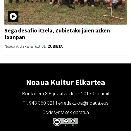
Sega desafio itzela, Zubietako jaien azken
txanpan
Noaua Aldizkaria
uzt 31
ZUBIETA
Noaua Kultur Elkartea
Bordaberri 3 Eguzkitzaldea - 20170 Usurbil
Tf: 943 360 321 | erredakzioa@noaua.eus
Codesyntaxek garatua