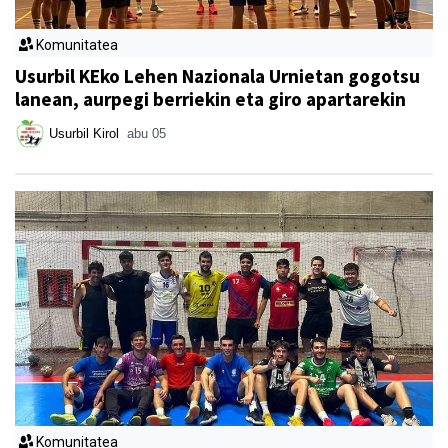
Komunitatea
Usurbil KEko Lehen Nazionala Urnietan gogotsu
lanean, aurpegi berriekin eta giro apartarekin
Usurbil Kirol
abu 05
Komunitatea