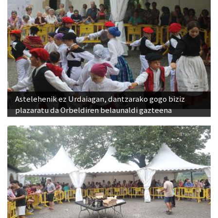
Astelehenik ez Urdaiagan, dantzarako gogo biziz
plazaratu da Orbeldiren belaunaldi gazteena