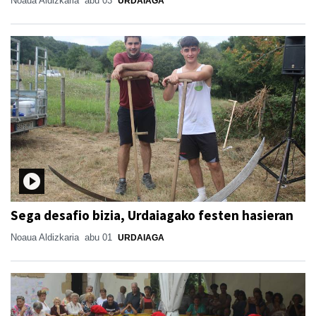
Noaua Aldizkaria
abu 03
URDAIAGA
Sega desafio bizia, Urdaiagako festen hasieran
Noaua Aldizkaria
abu 01
URDAIAGA