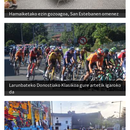
Hamaiketako ezin gozoagoa, San Estebanen omenez
Larunbateko Donostiako Klasikoa gure artetik igaroko
da