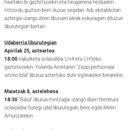
haietako bi gaztetxoekin eta hirugarrena helduekin.
Hitzordu guztion berri duzue segidan. Adi, ekitaldiotan
aztergai izango diren liburuen aleak eskuragarri dituzue
liburutegian bertan.
Udaberria liburutegian
Apirilak 25, asteartea
18:00
Irakurketa solasaldia LH4 eta LH5eko
gaztetxoekin. Yolanda Arrietaren "Zazpi pertsonaia
istorio bila" liburua aztertuko dute egilearekin berarekin.
Maiatzak 8, astelehena
18:30
"Basa" liburua mintzagai izango duen literatura
solasaldia Sutegi udal liburutegian, bere egile Miren
Amurizarekin.