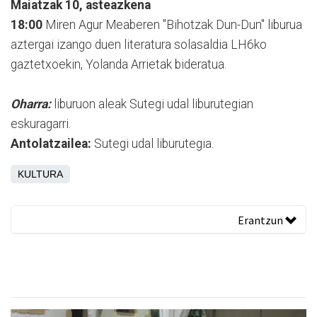
Maiatzak 10, asteazkena
18:00
Miren Agur Meaberen "Bihotzak Dun-Dun" liburua
aztergai izango duen literatura solasaldia LH6ko
gaztetxoekin, Yolanda Arrietak bideratua.
Oharra:
liburuon aleak Sutegi udal liburutegian
eskuragarri.
Antolatzailea:
Sutegi udal liburutegia.
KULTURA
Erantzun