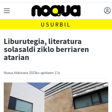
USURBIL
Liburutegia, literatura
solasaldi ziklo berriaren
atarian
Noaua Aldizkaria
2023ko apirilaren 17a