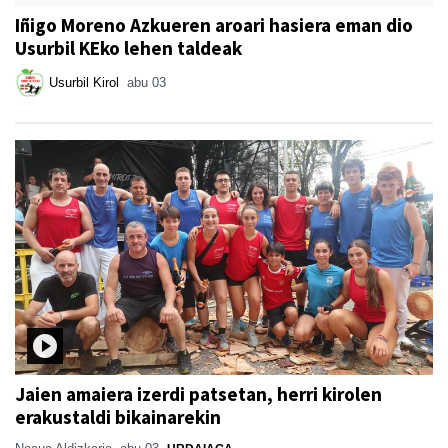
Iñigo Moreno Azkueren aroari hasiera eman dio
Usurbil KEko lehen taldeak
Usurbil Kirol
abu 03
Jaien amaiera izerdi patsetan, herri kirolen
erakustaldi bikainarekin