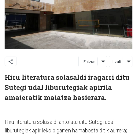
Entzun
Itzuli
Hiru literatura solasaldi iragarri ditu
Sutegi udal liburutegiak apirila
amaieratik maiatza hasierara.
Hiru literatura solasaldi antolatu ditu Sutegi udal
liburutegiak apirileko bigarren hamabostalditik aurrera;