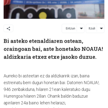
Entzun
Itzuli
Bi asteko etenaldiaren ostean,
oraingoan bai, aste honetako NOAUA!
aldizkaria etxez etxe jasoko duzue.
Aurreko bi asteetan ez da aldizkaririk izan, baina
estreinatu berri dugun honetan bai. Datorren NOAUA!,
946 zenbakiduna, hilaren 21ean kaleratuko dugu.
Hurrengoa hilaren 28an. Oharrik baldin baduzue
apirilaren 24a baino lehen helarazi,