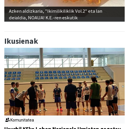
Azken aldizkaria, "Ikimilikiliklik Vol.2" eta lan
deialdia, NOAUA! K.E.-ren eskutik
Ikusienak
Komunitatea
Usurbil KEko Lehen Nazionala Urnietan gogotsu