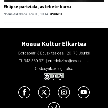
Eklipse partziala, astebete barru
Noaua Aldizkaria
abu 06, 10:14
USURBIL
Noaua Kultur Elkartea
Bordaberri 3 Eguzkitzaldea - 20170 Usurbil
Tf: 943 360 321 | erredakzioa@noaua.eus
Codesyntaxek garatua