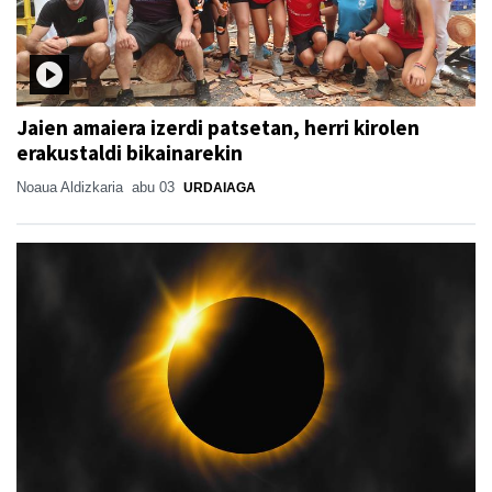
Jaien amaiera izerdi patsetan, herri kirolen
erakustaldi bikainarekin
Noaua Aldizkaria
abu 03
URDAIAGA