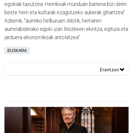
egokiak taxutzea. Herrikoak munduan barrena bizi diren
beste herri eta kulturak ezagutzeko aukerak gihartzea".
Azkenik, "aurreko helburuen ildotik, herriaren
aurrerabiderako egoki izan litezkeen ekintza, egitura eta
jarduera ekonomikoak antolatzea".
EUSKARA
Erantzun