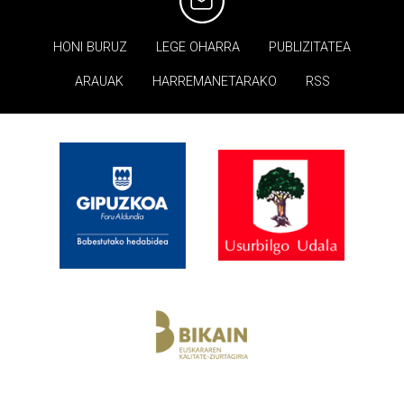
HONI BURUZ
LEGE OHARRA
PUBLIZITATEA
ARAUAK
HARREMANETARAKO
RSS