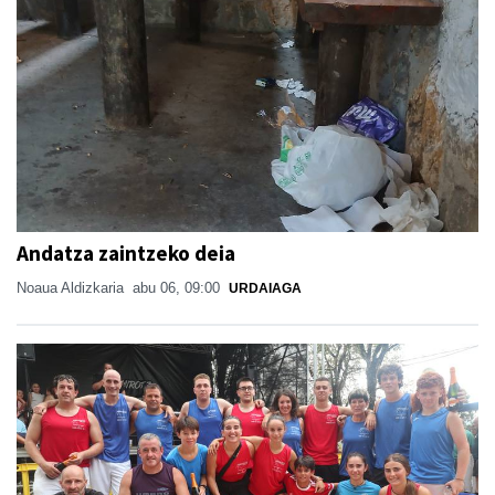
Andatza zaintzeko deia
Noaua Aldizkaria
abu 06, 09:00
URDAIAGA