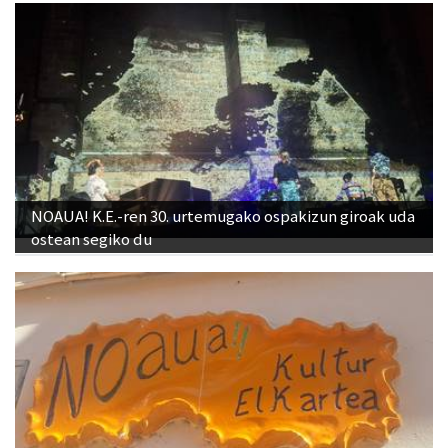
NOAUA! K.E.-ren 30. urtemugako ospakizun giroak uda
ostean segiko du