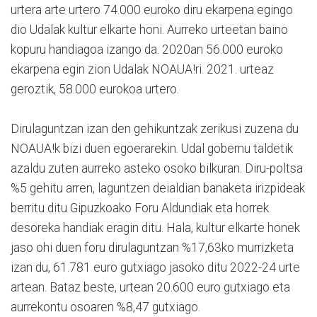
urtera arte urtero 74.000 euroko diru ekarpena egingo
dio Udalak kultur elkarte honi. Aurreko urteetan baino
kopuru handiagoa izango da. 2020an 56.000 euroko
ekarpena egin zion Udalak NOAUA!ri. 2021. urteaz
geroztik, 58.000 eurokoa urtero.
Dirulaguntzan izan den gehikuntzak zerikusi zuzena du
NOAUA!k bizi duen egoerarekin. Udal gobernu taldetik
azaldu zuten aurreko asteko osoko bilkuran. Diru-poltsa
%5 gehitu arren, laguntzen deialdian banaketa irizpideak
berritu ditu Gipuzkoako Foru Aldundiak eta horrek
desoreka handiak eragin ditu. Hala, kultur elkarte honek
jaso ohi duen foru dirulaguntzan %17,63ko murrizketa
izan du, 61.781 euro gutxiago jasoko ditu 2022-24 urte
artean. Bataz beste, urtean 20.600 euro gutxiago eta
aurrekontu osoaren %8,47 gutxiago.