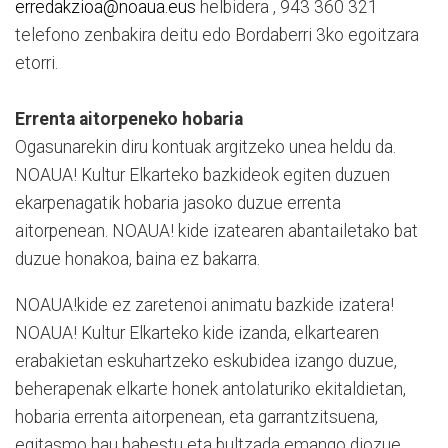
erredakzioa@noaua.eus
helbidera , 943 360 321
telefono zenbakira deitu edo Bordaberri 3ko egoitzara
etorri.
Errenta aitorpeneko hobaria
Ogasunarekin diru kontuak argitzeko unea heldu da.
NOAUA! Kultur Elkarteko bazkideok egiten duzuen
ekarpenagatik hobaria jasoko duzue errenta
aitorpenean. NOAUA! kide izatearen abantailetako bat
duzue honakoa, baina ez bakarra.
NOAUA!kide ez zaretenoi animatu bazkide izatera!
NOAUA! Kultur Elkarteko kide izanda, elkartearen
erabakietan eskuhartzeko eskubidea izango duzue,
beherapenak elkarte honek antolaturiko ekitaldietan,
hobaria errenta aitorpenean, eta garrantzitsuena,
egitasmo hau babestu eta bultzada emango diozue.