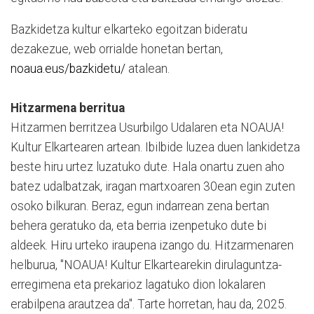
Bazkidetza kultur elkarteko egoitzan bideratu
dezakezue, web orrialde honetan bertan,
noaua.eus/bazkidetu/
atalean.
Hitzarmena berritua
Hitzarmen berritzea Usurbilgo Udalaren eta NOAUA!
Kultur Elkartearen artean. Ibilbide luzea duen lankidetza
beste hiru urtez luzatuko dute. Hala onartu zuen aho
batez udalbatzak, iragan martxoaren 30ean egin zuten
osoko bilkuran. Beraz, egun indarrean zena bertan
behera geratuko da, eta berria izenpetuko dute bi
aldeek. Hiru urteko iraupena izango du. Hitzarmenaren
helburua, "NOAUA! Kultur Elkartearekin dirulaguntza-
erregimena eta prekarioz lagatuko dion lokalaren
erabilpena arautzea da". Tarte horretan, hau da, 2025.