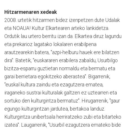
Hitzarmenaren xedeak
2008. urtetik hitzarmen bidez izenpetzen dute Udalak
eta NOAUA! Kultur Elkartearen arteko lankidetza.
Ordutik lau urtero berritu izan da. Elkartea diruz lagundu
eta prekarioz lagatako lokalaren erabilpena
arautzearekin batera, "azpi-helburu hauek ere bilatzen
dira". Batetik, "euskararen erabilera zabaldu, Usurbilgo
bizitza-esparru guztietan normaldu eta bermatu eta
garai berrietara egokitzeko aberastea". Bigarrenik,
"euskal kultura zaindu eta ezagutzera ematea,
iraganeko sustrai kulturalak galtzen ez uztearren eta
sortuko den kulturgintza bermatuz". Hirugarrenik, "gaur
egungo kulturgintzan jardutea, bertakoa landuz.
Kulturgintza unibertsala herriratzeko zubi eta bitarteko
izatea". Laugarrenik, "Usurbil ezagutzera emateko bide