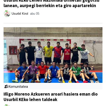
lanean, aurpegi berriekin eta giro apartarekin
Usurbil Kirol
abu 05
Komunitatea
Iñigo Moreno Azkueren aroari hasiera eman dio
Usurbil KEko lehen taldeak