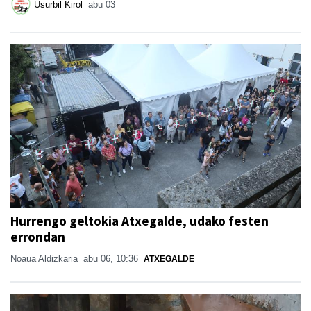
Usurbil Kirol
abu 03
Hurrengo geltokia Atxegalde, udako festen
errondan
Noaua Aldizkaria
abu 06, 10:36
ATXEGALDE