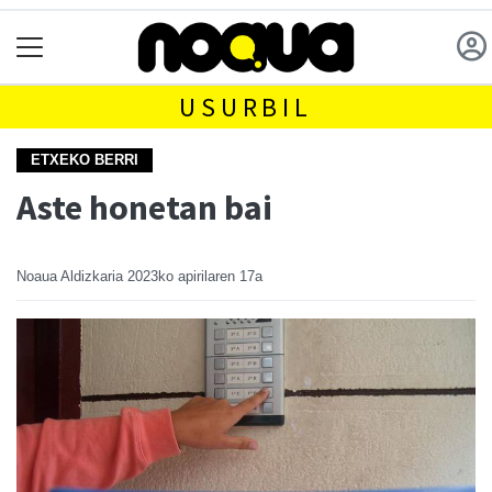
USURBIL
ETXEKO BERRI
Aste honetan bai
Noaua Aldizkaria
2023ko apirilaren 17a