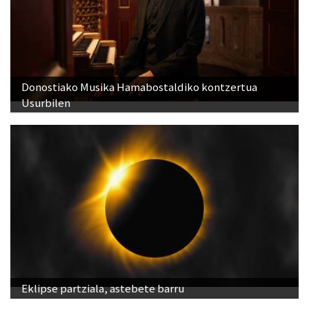
Donostiako Musika Hamabostaldiko kontzertua
Usurbilen
Eklipse partziala, astebete barru