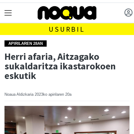
USURBIL
APIRILAREN 28AN
Herri afaria, Aitzagako
sukaldaritza ikastarokoen
eskutik
Noaua Aldizkaria
2023ko apirilaren 20a