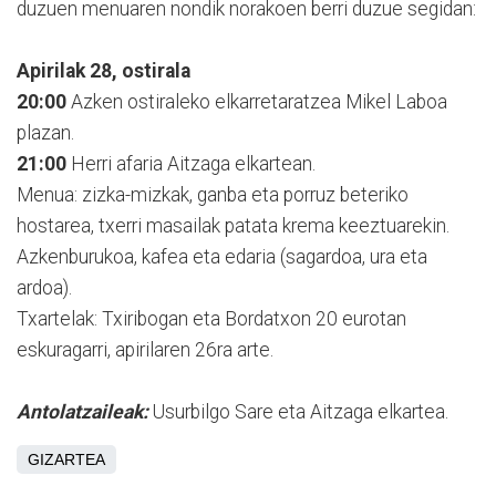
duzuen menuaren nondik norakoen berri duzue segidan:
Apirilak 28, ostirala
20:00
Azken ostiraleko elkarretaratzea Mikel Laboa
plazan.
21:00
Herri afaria Aitzaga elkartean.
Menua: zizka-mizkak, ganba eta porruz beteriko
hostarea, txerri masailak patata krema keeztuarekin.
Azkenburukoa, kafea eta edaria (sagardoa, ura eta
ardoa).
Txartelak: Txiribogan eta Bordatxon 20 eurotan
eskuragarri, apirilaren 26ra arte.
Antolatzaileak:
Usurbilgo Sare eta Aitzaga elkartea.
GIZARTEA