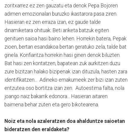
zoritxarrez ez zen gauzatu eta denok Pepa Bojoren
adimen emozionalari buruzko ikastarora pasa ziren.
Hasieran ez zen erraza izan, ez gaude talde
dinamiketara ohituak. Beti ariketa batzuk egiten
genituen saioa hasi baino lehen. Horrekin batera, Pepak
zioen, bertan esandakoa bertan geratuko zela, talde bat
ginela. Konfiantza horrekin hasi ginen denok biluzten.
Bat hasi zen kontatzen, bapatean zuk aurkitzen duzu
zure bizitzan halako bizipenak izan dituzula, hasten zara
identifikatzen... Adineko emakumeek zer bizi izan zuten
entzutea oso bortitza izan zen. Autoestima falta, nola
joango naiz bakarrik edonora... Hasieran aitaren
baimena behar zuten eta gero bikotearena.
Noiz eta nola azaleratzen doa ahalduntze saioetan
bideratzen den eraldaketa?