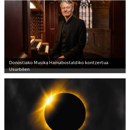
Donostiako Musika Hamabostaldiko kontzertua
Usurbilen