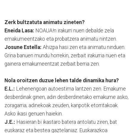
Zerk bultzatuta animatu zineten?
Eneida Lasa:
NOAUA!n irakurri nuen debalde zela
emakumeentzako eta probatzera animatu nintzen.
Josune Estella:
Ahizpa hasi zen eta animatu ninduen.
Grina banuen mundu horrekin, zerbait irakurria nuen eta
gainera emakumeentzat zerbait berria zen.
Nola oroitzen duzue lehen talde dinamika hura?
E.L.:
Lehenengoan autoestima lantzen zen. Emakume
desberdinak ginen, adin desberdinetako emakume asko,
zoragarria; adinekoak zeuden, kanpotik etorritakoak.
Asko ikasi genuen haiekin.
J.E.:
Hasieran bi ikastaro batera antolatu ziren, bat
euskaraz eta bestea gaztelaniaz. Euskarazkoa