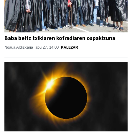
Baba beltz txikiaren kofradiaren ospakizuna
Noaua Aldizkaria
abu 27, 14:00
KALEZAR