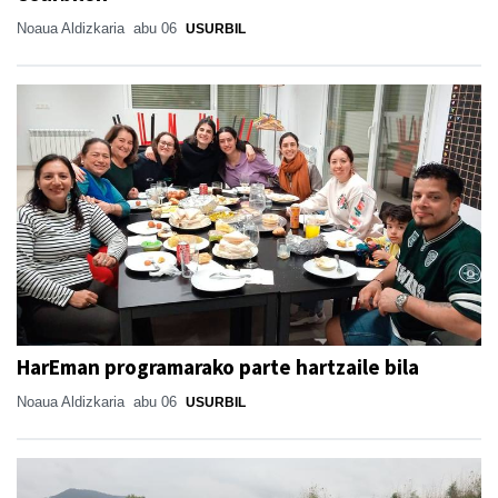
Noaua Aldizkaria
abu 06
USURBIL
HarEman programarako parte hartzaile bila
Noaua Aldizkaria
abu 06
USURBIL