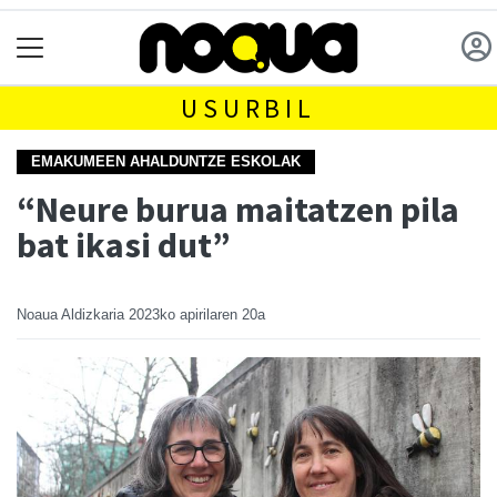
USURBIL
EMAKUMEEN AHALDUNTZE ESKOLAK
“Neure burua maitatzen pila
bat ikasi dut”
Noaua Aldizkaria
2023ko apirilaren 20a