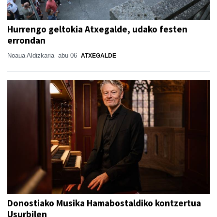
Hurrengo geltokia Atxegalde, udako festen
errondan
Noaua Aldizkaria
abu 06
ATXEGALDE
Donostiako Musika Hamabostaldiko kontzertua
Usurbilen