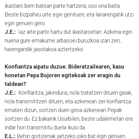
ikastaro berri batean parte hartzera, oso ona baita.
Beste bizpahiru urte egin genituen, eta lanarengatik utzi
egin genuen gero.
J.E.:
Iaz arte parte hartu dut ikastaroetan. Azkena egin
nuena gure emakume arbasoei buruzkoa izan zen,
haiengandik jasotakoa aztertzeko.
Konfiantza aipatu duzue. Bideratzailearen, kasu
honetan Pepa Bojoren egitekoak zer eragin du
taldean?
J.E.:
Konfiantza, jakinduria, nola tratatzen dituen gaiak,
nola transmititzen dituen, eta azkenean zer konfiantza
ematen dizun, sortzen duen giroa azkenean Pepak
sortzen du. Ez bakarrik Usurbilen, beste udalerrietan ere
indar hori transmititu duela ikusi da.
E.L.:
Behin goitizenak jartzeko joko bat egin genuen.