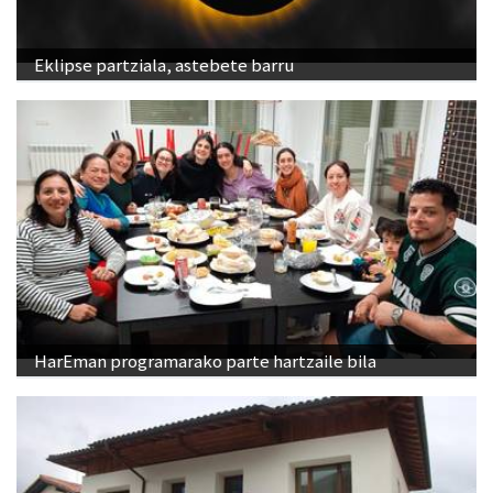
Eklipse partziala, astebete barru
HarEman programarako parte hartzaile bila