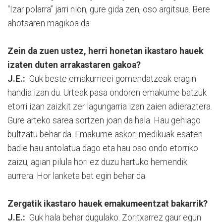
“Izar polarra” jarri nion, gure gida zen, oso argitsua. Bere
ahotsaren magikoa da.
Zein da zuen ustez, herri honetan ikastaro hauek
izaten duten arrakastaren gakoa?
J.E.:
Guk beste emakumeei gomendatzeak eragin
handia izan du. Urteak pasa ondoren emakume batzuk
etorri izan zaizkit zer lagungarria izan zaien adieraztera.
Gure arteko sarea sortzen joan da hala. Hau gehiago
bultzatu behar da. Emakume askori medikuak esaten
badie hau antolatua dago eta hau oso ondo etorriko
zaizu, agian pilula hori ez duzu hartuko hemendik
aurrera. Hor lanketa bat egin behar da.
Zergatik ikastaro hauek emakumeentzat bakarrik?
J.E.:
Guk hala behar dugulako. Zoritxarrez gaur egun