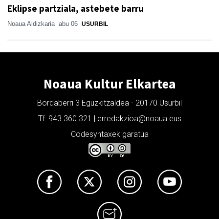
Eklipse partziala, astebete barru
Noaua Aldizkaria
abu 06
USURBIL
Noaua Kultur Elkartea
Bordaberri 3 Eguzkitzaldea - 20170 Usurbil
Tf: 943 360 321 | erredakzioa@noaua.eus
Codesyntaxek garatua