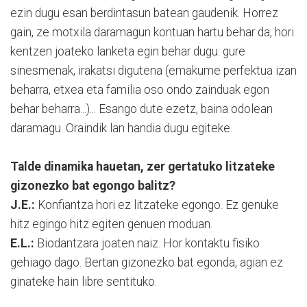
ezin dugu esan berdintasun batean gaudenik. Horrez
gain, ze motxila daramagun kontuan hartu behar da, hori
kentzen joateko lanketa egin behar dugu: gure
sinesmenak, irakatsi digutena (emakume perfektua izan
beharra, etxea eta familia oso ondo zainduak egon
behar beharra...)... Esango dute ezetz, baina odolean
daramagu. Oraindik lan handia dugu egiteke.
Talde dinamika hauetan, zer gertatuko litzateke
gizonezko bat egongo balitz?
J.E.:
Konfiantza hori ez litzateke egongo. Ez genuke
hitz egingo hitz egiten genuen moduan.
E.L.:
Biodantzara joaten naiz. Hor kontaktu fisiko
gehiago dago. Bertan gizonezko bat egonda, agian ez
ginateke hain libre sentituko.