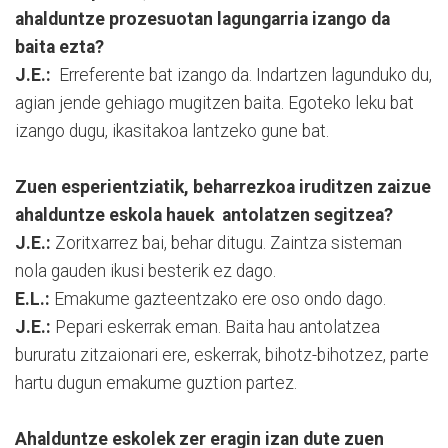
ahalduntze prozesuotan lagungarria izango da
baita ezta?
J.E.:
Erreferente bat izango da. Indartzen lagunduko du,
agian jende gehiago mugitzen baita. Egoteko leku bat
izango dugu, ikasitakoa lantzeko gune bat.
Zuen esperientziatik, beharrezkoa iruditzen zaizue
ahalduntze eskola hauek antolatzen segitzea?
J.E.:
Zoritxarrez bai, behar ditugu. Zaintza sisteman
nola gauden ikusi besterik ez dago.
E.L.:
Emakume gazteentzako ere oso ondo dago.
J.E.:
Pepari eskerrak eman. Baita hau antolatzea
bururatu zitzaionari ere, eskerrak, bihotz-bihotzez, parte
hartu dugun emakume guztion partez.
Ahalduntze eskolek zer eragin izan dute zuen