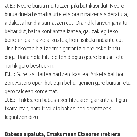
J.E.:
Neure burua maitatzen pila bat ikasi dut. Neure
burua duela hamaika urte eta orain naizena alderatuta,
aldaketa handia sumatzen dut. Oraindik lanean jarraitu
behar dut, baina konfiantza izatea, gauzak egiteko
benetan gai naizela ikustea, hori fisikoki nabaritu dut.
Une bakoitza bizitzearen garrantzia ere asko landu
dugu. Baita nola hitz egiten diogun geure buruari, eta
hortik gero besteekin.
E.L.:
Guretzat tartea hartzen ikastea. Ariketa bat hori
zen. Astero opari bat egin behar genion gure buruari eta
gero taldean komentatu.
J.E.:
Taldearen babesa sentitzearen garrantzia. Egun
txarra izan, hara iritsi eta babes hori sentitzeak
laguntzen dizu.
Babesa aipatuta, Emakumeen Etxearen irekiera