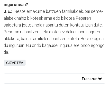
ingurunean?
J.E.:
Beste emakume batzuen familiakoek, bai seme-
alabek nahiz bikoteek ama edo bikotea Peparen
saioetara joatea nola nabaritu duten kontatu izan dute.
Benetan nabaritzen dela diote, ez dakigu non dagoen
aldaketa, baina familiek nabaritzen zutela. Bere eragina
du inguruan. Gu ondo bagaude, ingurua ere ondo egongo
da.
GIZARTEA
Erantzun