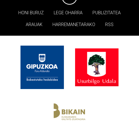
HONI BURUZ
LEGE OHARRA
PUBLIZITATEA
ARAUAK
HARREMANETARAKO
RSS