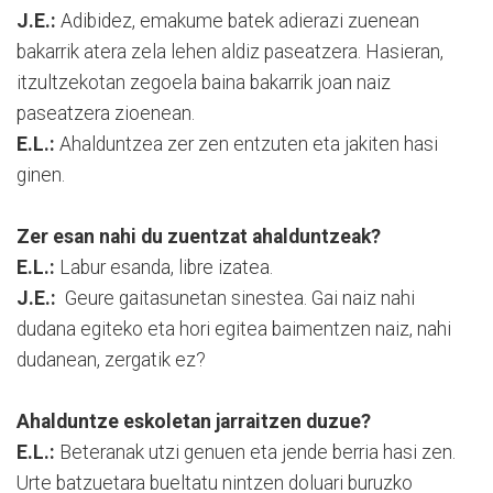
J.E.:
Adibidez, emakume batek adierazi zuenean
bakarrik atera zela lehen aldiz paseatzera. Hasieran,
itzultzekotan zegoela baina bakarrik joan naiz
paseatzera zioenean.
E.L.:
Ahalduntzea zer zen entzuten eta jakiten hasi
ginen.
Zer esan nahi du zuentzat ahalduntzeak?
E.L.:
Labur esanda, libre izatea.
J.E.:
Geure gaitasunetan sinestea. Gai naiz nahi
dudana egiteko eta hori egitea baimentzen naiz, nahi
dudanean, zergatik ez?
Ahalduntze eskoletan jarraitzen duzue?
E.L.:
Beteranak utzi genuen eta jende berria hasi zen.
Urte batzuetara bueltatu nintzen doluari buruzko