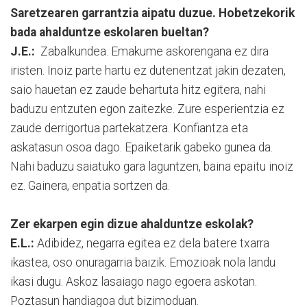
Saretzearen garrantzia aipatu duzue. Hobetzekorik
bada ahalduntze eskolaren bueltan?
J.E.:
Zabalkundea. Emakume askorengana ez dira
iristen. Inoiz parte hartu ez dutenentzat jakin dezaten,
saio hauetan ez zaude behartuta hitz egitera, nahi
baduzu entzuten egon zaitezke. Zure esperientzia ez
zaude derrigortua partekatzera. Konfiantza eta
askatasun osoa dago. Epaiketarik gabeko gunea da.
Nahi baduzu saiatuko gara laguntzen, baina epaitu inoiz
ez. Gainera, enpatia sortzen da.
Zer ekarpen egin dizue ahalduntze eskolak?
E.L.:
Adibidez, negarra egitea ez dela batere txarra
ikastea, oso onuragarria baizik. Emozioak nola landu
ikasi dugu. Askoz lasaiago nago egoera askotan.
Poztasun handiagoa dut bizimoduan.