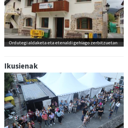
Ordutegi aldaketa eta etenaldi gehiago zerbitzuetan
Ikusienak