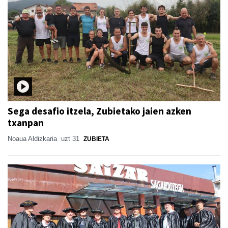
Sega desafio itzela, Zubietako jaien azken
txanpan
Noaua Aldizkaria
uzt 31
ZUBIETA