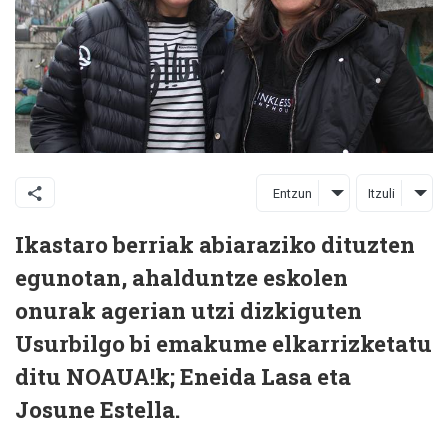
Entzun
Itzuli
Ikastaro berriak abiaraziko dituzten
egunotan, ahalduntze eskolen
onurak agerian utzi dizkiguten
Usurbilgo bi emakume elkarrizketatu
ditu NOAUA!k; Eneida Lasa eta
Josune Estella.