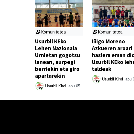
Komunitatea
Komunitatea
Usurbil KEko
Iñigo Moreno
Lehen Nazionala
Azkueren aroari
Urnietan gogotsu
hasiera eman di
lanean, aurpegi
Usurbil KEko leh
berriekin eta giro
taldeak
apartarekin
Usurbil Kirol
abu 
Usurbil Kirol
abu 05