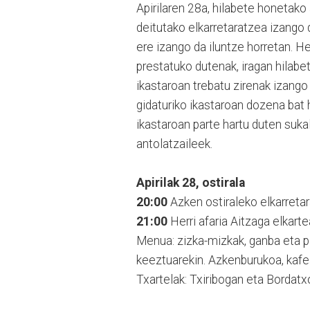
Apirilaren 28a, hilabete honetako
deitutako elkarretaratzea izango 
ere izango da iluntze horretan. Her
prestatuko dutenak, iragan hilabe
ikastaroan trebatu zirenak izango b
gidaturiko ikastaroan dozena bat 
ikastaroan parte hartu duten suka
antolatzaileek.
Apirilak 28, ostirala
20:00
Azken ostiraleko elkarreta
21:00
Herri afaria Aitzaga elkarte
Menua: zizka-mizkak, ganba eta po
keeztuarekin. Azkenburukoa, kafea
Txartelak: Txiribogan eta Bordatxo