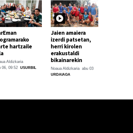
arEman
Jaien amaiera
rogramarako
izerdi patsetan,
rte hartzaile
herri kirolen
la
erakustaldi
bikainarekin
ua Aldizkaria
 06, 09:52
USURBIL
Noaua Aldizkaria
abu 03
URDAIAGA