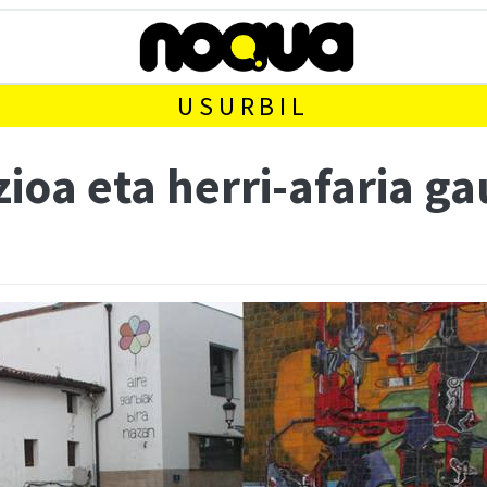
USURBIL
ioa eta herri-afaria ga