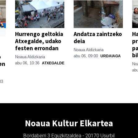
Hurrengo geltokia
Andatza zaintzeko
H
Atxegalde, udako
deia
p
festen errondan
pa
Noaua Aldizkaria
bi
o
abu 06, 09:00
URDAIAGA
Noaua Aldizkaria
en
abu 06, 10:36
ATXEGALDE
Noa
abu
03
Noaua Kultur Elkartea
Bordaberri 3 Eguzkitzaldea - 20170 Usurbil