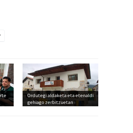
rte
Ordutegi aldaketa eta etenaldi
gehiago zerbitzuetan