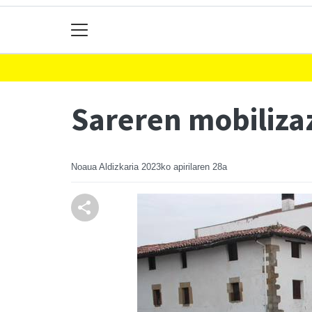
Sareren mobilizaz
Noaua Aldizkaria
2023ko apirilaren 28a