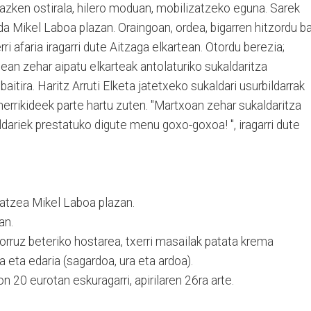
 azken ostirala, hilero moduan, mobilizatzeko eguna. Sarek
da Mikel Laboa plazan. Oraingoan, ordea, bigarren hitzordu b
ri afaria iragarri dute Aitzaga elkartean. Otordu berezia;
tean zehar aipatu elkarteak antolaturiko sukaldaritza
aitira. Haritz Arruti Elketa jatetxeko sukaldari usurbildarrak
herrikideek parte hartu zuten. "Martxoan zehar sukaldaritza
ldariek prestatuko digute menu goxo-goxoa! ", iragarri dute
ratzea Mikel Laboa plazan.
an.
rruz beteriko hostarea, txerri masailak patata krema
 eta edaria (sagardoa, ura eta ardoa).
n 20 eurotan eskuragarri, apirilaren 26ra arte.