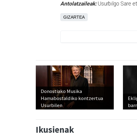
Antolatzaileak:
Usurbilgo Sare et
GIZARTEA
Donostiako Musika
Hamabostaldiko kontzertua
Ekli
Usurbilen
bar
Ikusienak