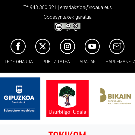
Tf: 943 360 321 | erredakzioa@noaua.eus
Codesyntaxek garatua
LEGE OHARRA
PUBLIZITATEA
ARAUAK
HARREMANET