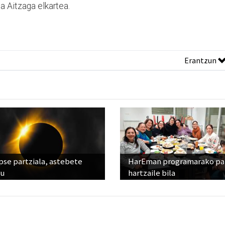
a Aitzaga elkartea.
Erantzun
pse partziala, astebete
HarEman programarako pa
ru
hartzaile bila