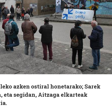
ileko azken ostiral honetarako; Sarek
, eta segidan, Aitzaga elkarteak
ia.