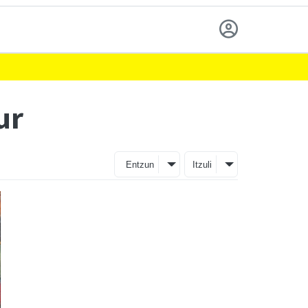
ur
Entzun
Itzuli