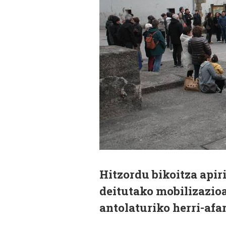
Hitzordu bikoitza apir
deitutako mobilizazioa
antolaturiko herri-afar