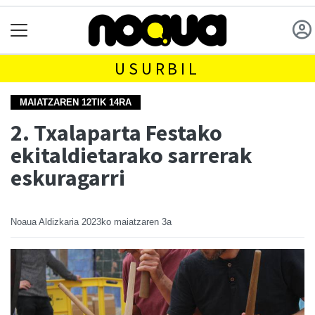
USURBIL
MAIATZAREN 12TIK 14RA
2. Txalaparta Festako
ekitaldietarako sarrerak
eskuragarri
Noaua Aldizkaria
2023ko maiatzaren 3a