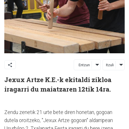
Entzun
Itzuli
Jexux Artze K.E.-k ekitaldi zikloa
iragarri du maiatzaren 12tik 14ra.
Zendu zenetik 21 urte bete diren honetan, gogoan
dutela oroitzeko, "Jexux Artze gogoan" aldarripean
Usurbilgo 2. Txalaparta Festa iragarri du bere izena