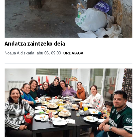
Andatza zaintzeko deia
Noaua Aldizkaria
abu 06, 09:00
URDAIAGA