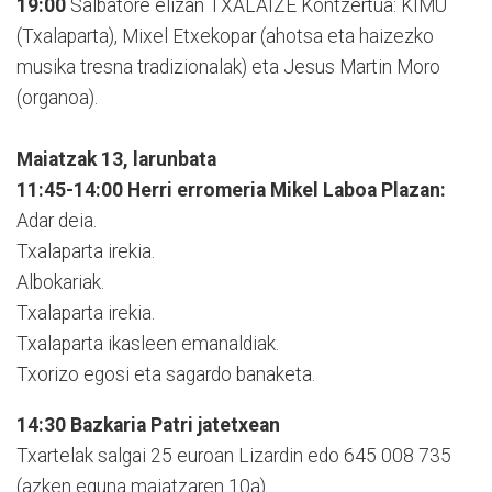
19:00
Salbatore elizan TXALAIZE Kontzertua: KIMU
(Txalaparta), Mixel Etxekopar (ahotsa eta haizezko
musika tresna tradizionalak) eta Jesus Martin Moro
(organoa).
Maiatzak 13, larunbata
11:45-14:00 Herri erromeria Mikel Laboa Plazan:
Adar deia.
Txalaparta irekia.
Albokariak.
Txalaparta irekia.
Txalaparta ikasleen emanaldiak.
Txorizo egosi eta sagardo banaketa.
14:30 Bazkaria Patri jatetxean
Txartelak salgai 25 euroan Lizardin edo 645 008 735
(azken eguna maiatzaren 10a).