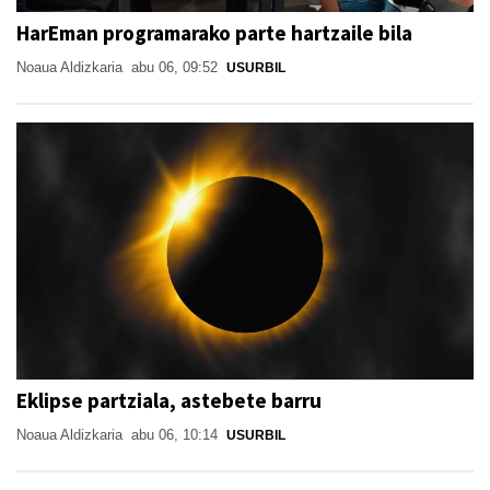
HarEman programarako parte hartzaile bila
Noaua Aldizkaria
abu 06, 09:52
USURBIL
Eklipse partziala, astebete barru
Noaua Aldizkaria
abu 06, 10:14
USURBIL