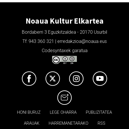
Noaua Kultur Elkartea
Bordaberri 3 Eguzkitzaldea - 20170 Usurbil
Tf: 943 360 321 | erredakzioa@noaua.eus
Codesyntaxek garatua
HONI BURUZ
LEGE OHARRA
PUBLIZITATEA
ARAUAK
HARREMANETARAKO
RSS