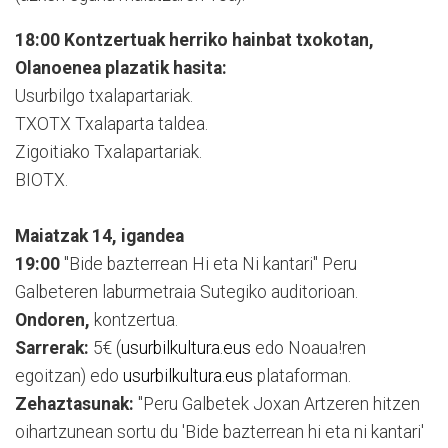
18:00 Kontzertuak herriko hainbat txokotan,
Olanoenea plazatik hasita:
Usurbilgo txalapartariak.
TXOTX Txalaparta taldea.
Zigoitiako Txalapartariak.
BIOTX.
Maiatzak 14, igandea
19:00
"Bide bazterrean Hi eta Ni kantari" Peru
Galbeteren laburmetraia Sutegiko auditorioan.
Ondoren,
kontzertua.
Sarrerak:
5€ (
usurbilkultura.eus
edo Noaua!ren
egoitzan) edo
usurbilkultura.eus
plataforman.
Zehaztasunak:
"Peru Galbetek Joxan Artzeren hitzen
oihartzunean sortu du 'Bide bazterrean hi eta ni kantari'