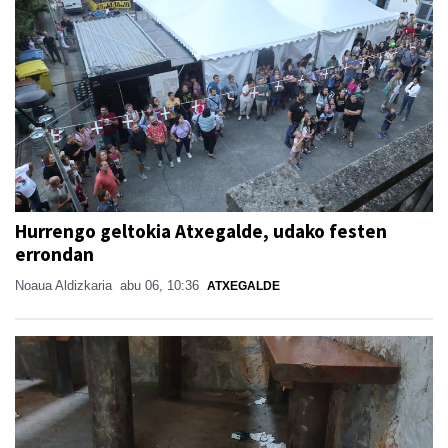
Hurrengo geltokia Atxegalde, udako festen
errondan
Noaua Aldizkaria
abu 06, 10:36
ATXEGALDE