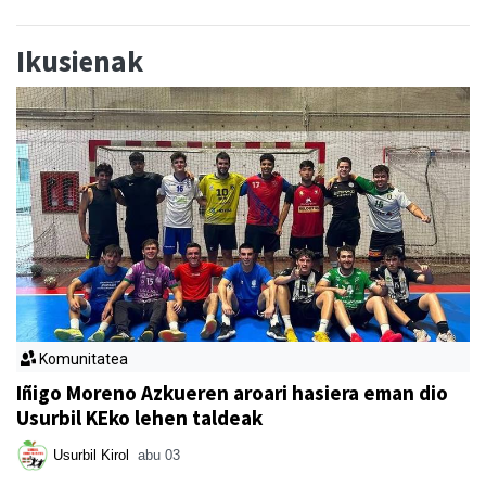
Ikusienak
Komunitatea
Iñigo Moreno Azkueren aroari hasiera eman dio
Usurbil KEko lehen taldeak
Usurbil Kirol
abu 03