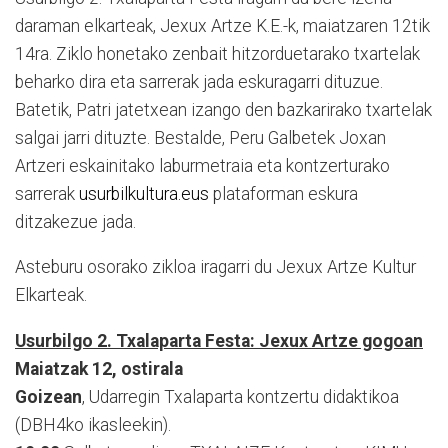
daraman elkarteak, Jexux Artze K.E.-k, maiatzaren 12tik
14ra. Ziklo honetako zenbait hitzorduetarako txartelak
beharko dira eta sarrerak jada eskuragarri dituzue.
Batetik, Patri jatetxean izango den bazkarirako txartelak
salgai jarri dituzte. Bestalde, Peru Galbetek Joxan
Artzeri eskainitako laburmetraia eta kontzerturako
sarrerak
usurbilkultura.eus
plataforman eskura
ditzakezue jada.
Asteburu osorako zikloa iragarri du Jexux Artze Kultur
Elkarteak.
Usurbilgo 2. Txalaparta Festa: Jexux Artze gogoan
Maiatzak 12, ostirala
Goizean
, Udarregin Txalaparta kontzertu didaktikoa
(DBH4ko ikasleekin).