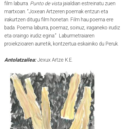
film laburra.
Punto de vista
jaialdian estreinatu zuen
martxoan. “Joxean Artzeren poemak entzun eta
irakurtzen ditugu film honetan. Film hau poema ere
bada. Poema laburra, poemaz, soinuz, iraganeko irudiz
eta oraingo irudiz egina.”
Laburmetraiaren
proiekzioaren aurretik, kontzertua eskainiko du Peruk.
Antolatzailea:
Jexux Artze K.E.