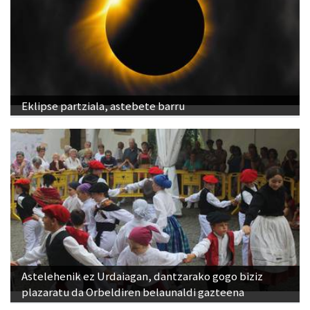
Eklipse partziala, astebete barru
Astelehenik ez Urdaiagan, dantzarako gogo biziz
plazaratu da Orbeldiren belaunaldi gazteena