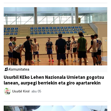
Komunitatea
Usurbil KEko Lehen Nazionala Urnietan gogotsu
lanean, aurpegi berriekin eta giro apartarekin
Usurbil Kirol
abu 05