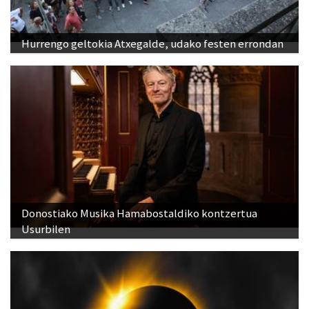
Hurrengo geltokia Atxegalde, udako festen errondan
Donostiako Musika Hamabostaldiko kontzertua
Usurbilen