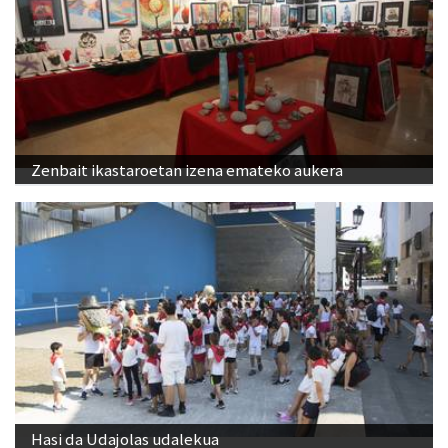
Zenbait ikastaroetan izena emateko aukera
Hasi da Udajolas udalekua