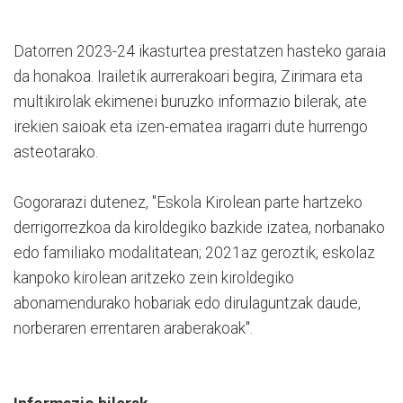
Datorren 2023-24 ikasturtea prestatzen hasteko garaia
da honakoa. Irailetik aurrerakoari begira, Zirimara eta
multikirolak ekimenei buruzko informazio bilerak, ate
irekien saioak eta izen-ematea iragarri dute hurrengo
asteotarako.
Gogorarazi dutenez, "Eskola Kirolean parte hartzeko
derrigorrezkoa da kiroldegiko bazkide izatea, norbanako
edo familiako modalitatean; 2021az geroztik, eskolaz
kanpoko kirolean aritzeko zein kiroldegiko
abonamendurako hobariak edo dirulaguntzak daude,
norberaren errentaren araberakoak".