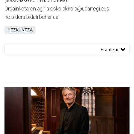
(ikastolako kontu korrontea).
Ordainketaren agiria eskolakirola@udarregi.eus
helbidera bidali behar da.
HEZKUNTZA
Erantzun