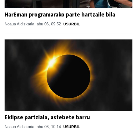
HarEman programarako parte hartzaile bila
Noaua Aldizkaria
abu 06, 09:52
USURBIL
Eklipse partziala, astebete barru
Noaua Aldizkaria
abu 06, 10:14
USURBIL