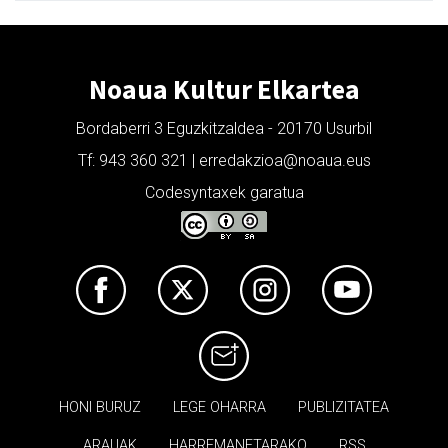
Noaua Kultur Elkartea
Bordaberri 3 Eguzkitzaldea - 20170 Usurbil
Tf: 943 360 321 | erredakzioa@noaua.eus
Codesyntaxek garatua
HONI BURUZ
LEGE OHARRA
PUBLIZITATEA
ARAUAK
HARREMANETARAKO
RSS