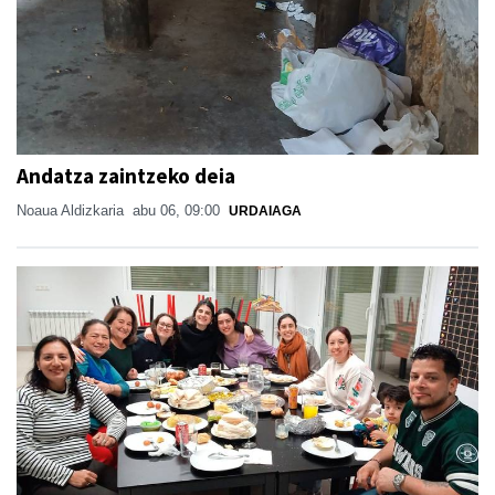
Andatza zaintzeko deia
Noaua Aldizkaria
abu 06, 09:00
URDAIAGA