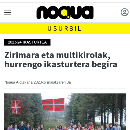
USURBIL
2023-24 IKASTURTEA
Zirimara eta multikirolak,
hurrengo ikasturtera begira
Noaua Aldizkaria
2023ko maiatzaren 3a