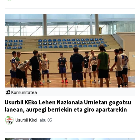
Komunitatea
Usurbil KEko Lehen Nazionala Urnietan gogotsu
lanean, aurpegi berriekin eta giro apartarekin
Usurbil Kirol
abu 05