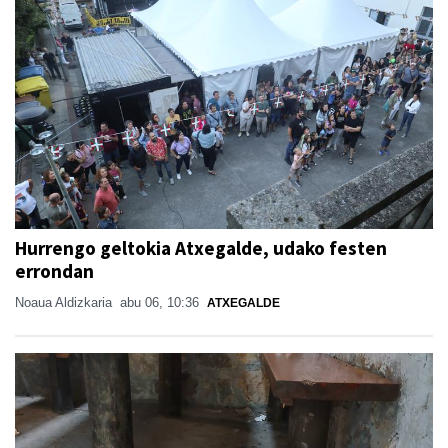
Hurrengo geltokia Atxegalde, udako festen
errondan
Noaua Aldizkaria
abu 06, 10:36
ATXEGALDE