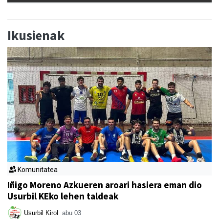
Ikusienak
Komunitatea
Iñigo Moreno Azkueren aroari hasiera eman dio
Usurbil KEko lehen taldeak
Usurbil Kirol
abu 03