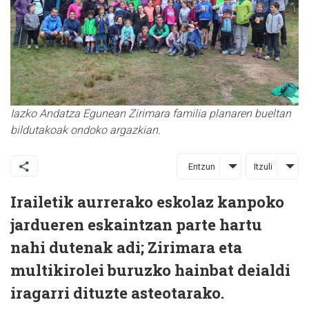
Iazko Andatza Egunean Zirimara familia planaren bueltan
bildutakoak ondoko argazkian.
Entzun
Itzuli
Irailetik aurrerako eskolaz kanpoko
jardueren eskaintzan parte hartu
nahi dutenak adi; Zirimara eta
multikirolei buruzko hainbat deialdi
iragarri dituzte asteotarako.