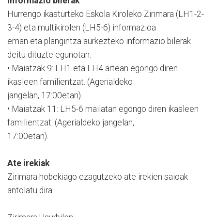
Informazio bilerak
Hurrengo ikasturteko Eskola Kiroleko Zirimara (LH1-2-
3-4) eta multikirolen (LH5-6) informazioa
eman eta plangintza aurkezteko informazio bilerak
deitu dituzte egunotan:
• Maiatzak 9: LH1 eta LH4 artean egongo diren
ikasleen familientzat. (Agerialdeko
jangelan, 17:00etan).
• Maiatzak 11: LH5-6 mailatan egongo diren ikasleen
familientzat. (Agerialdeko jangelan,
17:00etan).
Ate irekiak
Zirimara hobekiago ezagutzeko ate irekien saioak
antolatu dira: