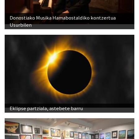
Donostiako Musika Hamabostaldiko kontzertua
Usurbilen
Eklipse partziala, astebete barru