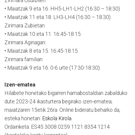
Zirimara Usurbilen:
• Maiatzak 9 eta 16. HH5-LH1-LH2 (16:30 – 18:30)
• Maiatzak 11 eta 18. LH3-LH4 (16:30 – 18:30)
Zirimara Zubietan:
• Maiatzak 10 eta 11. 16:45-18:15.
Zirimara Aginagan:
• Maiatzak 8 eta 15. 16:45-18:15.
Zirimara familian
• Maiatzak 9 eta 16. 0-6 urte (17:30-18:30).
Izen-ematea
Hilabete honetako bigarren hamabostaldian zabalduko
dute 2023-24 ikasturtera begirako izen-ematea;
maiatzaren 15etik 26ra. Online bideratu beharko da,
esteka honetan:
Eskola Kirola
.
Ordainketa: ES45 3008 0259 1121 8354 1214