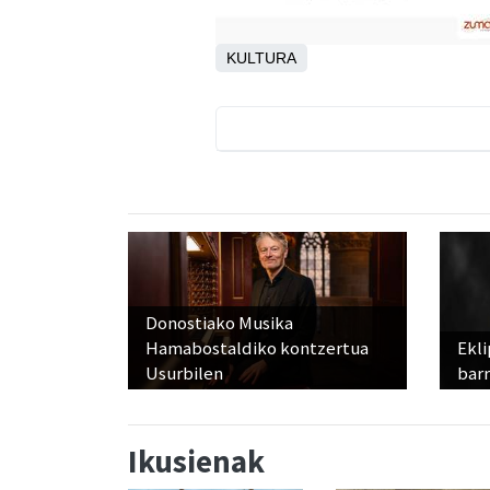
KULTURA
Donostiako Musika
Hamabostaldiko kontzertua
Ekli
Usurbilen
bar
Ikusienak