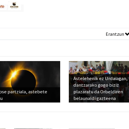
Erantzun
Astelehenik ez Urdaiagan,
dantzarako gogo biziz
pse partziala, astebete
plazaratu da Orbeldiren
ru
belaunaldi gazteena