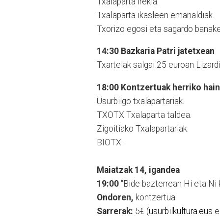
Txalaparta irekia.
Txalaparta ikasleen emanaldiak.
Txorizo egosi eta sagardo banake
14:30 Bazkaria Patri jatetxean
Txartelak salgai 25 euroan Lizar
18:00 Kontzertuak herriko hain
Usurbilgo txalapartariak.
TXOTX Txalaparta taldea.
Zigoitiako Txalapartariak.
BIOTX.
Maiatzak 14, igandea
19:00
"Bide bazterrean Hi eta Ni 
Ondoren,
kontzertua.
Sarrerak:
5€ (
usurbilkultura.eus
e