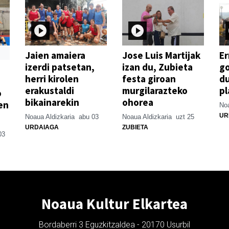
Jaien amaiera
Jose Luis Martijak
Er
izerdi patsetan,
izan du, Zubieta
go
herri kirolen
festa giroan
d
erakustaldi
murgilarazteko
pl
o
bikainarekin
ohorea
en
Noa
UR
Noaua Aldizkaria
abu 03
Noaua Aldizkaria
uzt 25
URDAIAGA
ZUBIETA
03
Noaua Kultur Elkartea
Bordaberri 3 Eguzkitzaldea - 20170 Usurbil