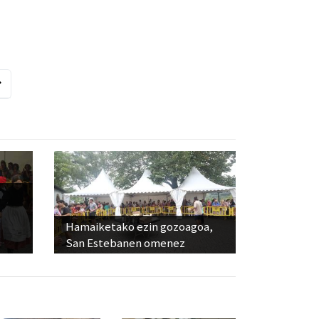
Hamaiketako ezin gozoagoa,
San Estebanen omenez