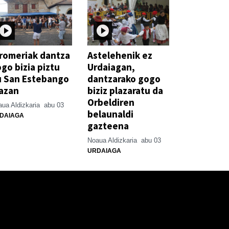
romeriak dantza
Astelehenik ez
go bizia piztu
Urdaiagan,
u San Estebango
dantzarako gogo
azan
biziz plazaratu da
Orbeldiren
ua Aldizkaria
abu 03
belaunaldi
DAIAGA
gazteena
Noaua Aldizkaria
abu 03
URDAIAGA