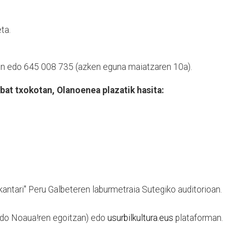
ta.
din edo 645 008 735 (azken eguna maiatzaren 10a).
bat txokotan, Olanoenea plazatik hasita:
kantari" Peru Galbeteren laburmetraia Sutegiko auditorioan.
do Noaua!ren egoitzan) edo
usurbilkultura.eus
plataforman.