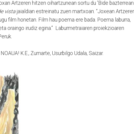
oxan Artzeren hitzen oihartzunean sortu du 'Bide bazterrean
e vista
jaialdian estreinatu zuen martxoan. “Joxean Artzere
ugu film honetan. Film hau poema ere bada. Poema laburra,
ta oraingo irudiz egina.”
Laburmetraiaren proiekzioaren
Peruk.
 NOAUA! K.E., Zumarte, Usurbilgo Udala, Saizar.