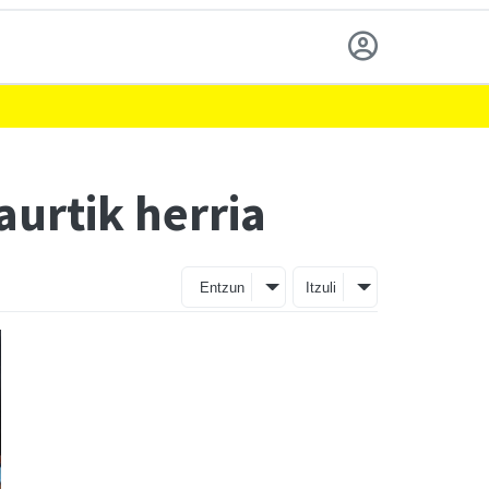
urtik herria
Entzun
Itzuli