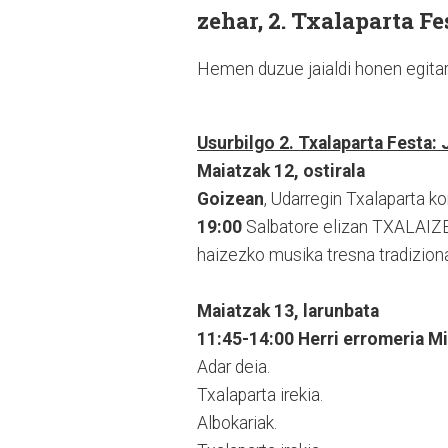
zehar, 2. Txalaparta Fe
Hemen duzue jaialdi honen egita
Usurbilgo 2. Txalaparta Festa:
Maiatzak 12, ostirala
Goizean
, Udarregin Txalaparta k
19:00
Salbatore elizan TXALAIZE
haizezko musika tresna tradizion
Maiatzak 13, larunbata
11:45-14:00 Herri erromeria Mi
Adar deia.
Txalaparta irekia.
Albokariak.