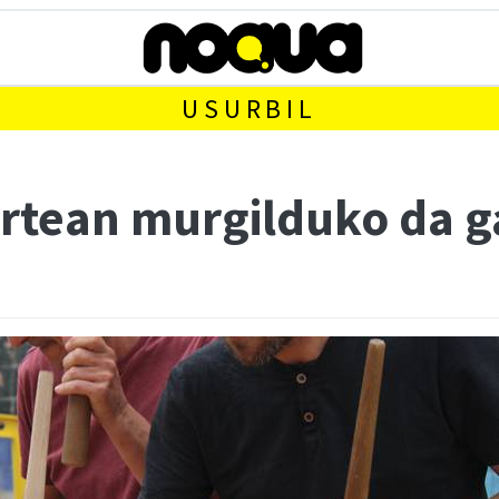
USURBIL
rtean murgilduko da ga