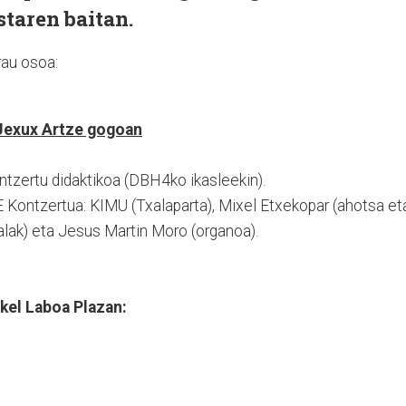
staren baitan.
rau osoa:
 Jexux Artze gogoan
ontzertu didaktikoa (DBH4ko ikasleekin).
 Kontzertua: KIMU (Txalaparta), Mixel Etxekopar (ahotsa et
alak) eta Jesus Martin Moro (organoa).
kel Laboa Plazan: