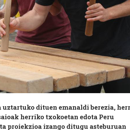
 uztartuko dituen emanaldi berezia, herr
saioak herriko txokoetan edota Peru
eta proiekzioa izango ditugu asteburuan