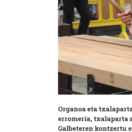
Organoa eta txalaparta
erromeria, txalaparta 
Galbeteren kontzertu 