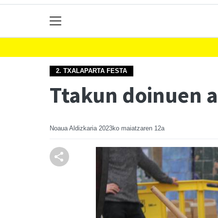
2. TXALAPARTA FESTA
Ttakun doinuen a
Noaua Aldizkaria
2023ko maiatzaren 12a