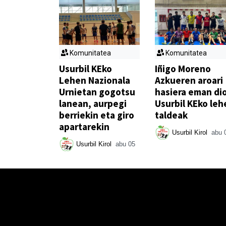
Komunitatea
Komunitatea
Usurbil KEko
Iñigo Moreno
Lehen Nazionala
Azkueren aroari
Urnietan gogotsu
hasiera eman di
lanean, aurpegi
Usurbil KEko leh
berriekin eta giro
taldeak
apartarekin
Usurbil Kirol
abu 
Usurbil Kirol
abu 05