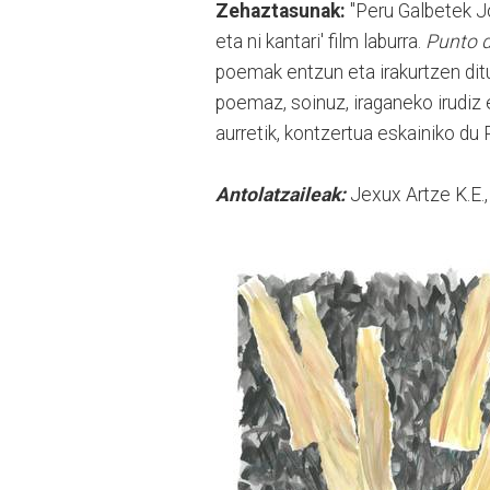
Zehaztasunak:
"Peru Galbetek J
eta ni kantari' film laburra.
Punto d
poemak entzun eta irakurtzen dit
poemaz, soinuz, iraganeko irudiz e
aurretik, kontzertua eskainiko du 
Antolatzaileak:
Jexux Artze K.E.,