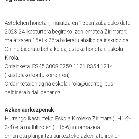
Astelehen honetan, maiatzaren 15ean zabalduko dute
2023-24 ikasturtera begirako izen-ematea Zirimaran;
maiatzaren 15etik 26ra bideratu ahalko da inskripzioa.
Online bideratu beharko da, esteka honetan:
Eskola
Kirola
.
Ordainketa: ES45 3008 0259 1121 8354 1214
(ikastolako kontu korrontea).
Ordainketaren agiria eskolakirola@udarregi.eus
helbidera bidali behar da.
Azken aurkezpenak
Hurrengo ikasturteko Eskola Kiroleko Zirimara (LH1-2-
3-4) eta multikirolen (LH5-6) informazioa
eman eta plangintza aurkezteko azken ate irekien