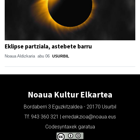
Eklipse partziala, astebete barru
Noaua Aldizkaria
abu 06
USURBIL
Noaua Kultur Elkartea
Bordaberri 3 Eguzkitzaldea - 20170 Usurbil
Tf: 943 360 321 | erredakzioa@noaua.eus
Codesyntaxek garatua