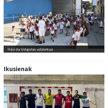
Hasi da Udajolas udalekua
Ikusienak