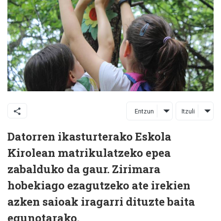
Entzun
Itzuli
Datorren ikasturterako Eskola
Kirolean matrikulatzeko epea
zabalduko da gaur. Zirimara
hobekiago ezagutzeko ate irekien
azken saioak iragarri dituzte baita
egunotarako.