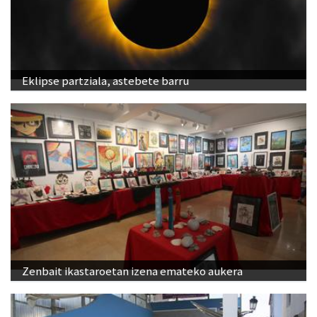
Eklipse partziala, astebete barru
Zenbait ikastaroetan izena emateko aukera