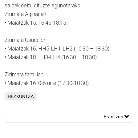
saioak deitu dituzte egunotarako:
Zirimara Aginagan:
• Maiatzak 15. 16:45-18:15.
Zirimara Usurbilen:
• Maiatzak 16. HH5-LH1-LH2 (16:30 – 18:30)
• Maiatzak 18. LH3-LH4 (16:30 – 18:30)
Zirimara familian
• Maiatzak 16. 0-6 urte (17:30-18:30).
HEZKUNTZA
Erantzun