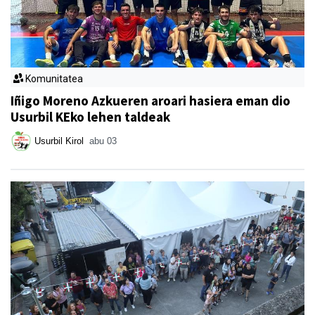
Komunitatea
Iñigo Moreno Azkueren aroari hasiera eman dio
Usurbil KEko lehen taldeak
Usurbil Kirol
abu 03