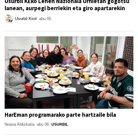
Usurbil KEko Lehen Nazionala Urnietan gogotsu
lanean, aurpegi berriekin eta giro apartarekin
Usurbil Kirol
abu 05
HarEman programarako parte hartzaile bila
Noaua Aldizkaria
abu 06
USURBIL