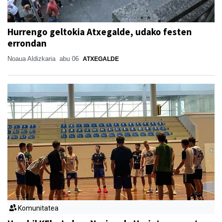
Hurrengo geltokia Atxegalde, udako festen
errondan
Noaua Aldizkaria
abu 06
ATXEGALDE
Komunitatea