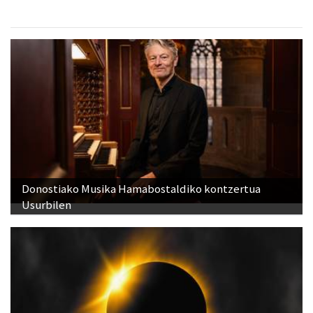
Donostiako Musika Hamabostaldiko kontzertua
Usurbilen