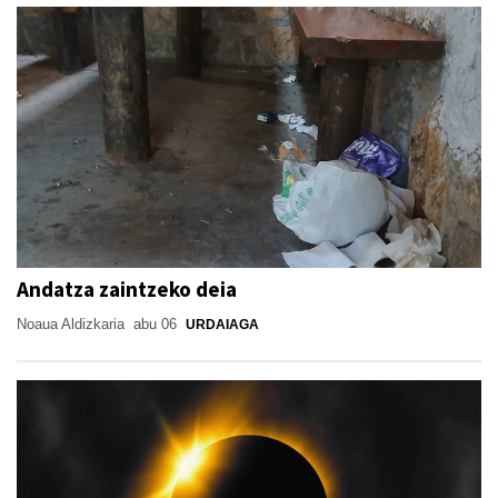
Andatza zaintzeko deia
Noaua Aldizkaria
abu 06
URDAIAGA