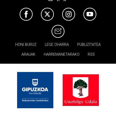
HONI BURUZ
LEGE OHARRA
PUBLIZITATEA
ARAUAK
HARREMANETARAKO
RSS