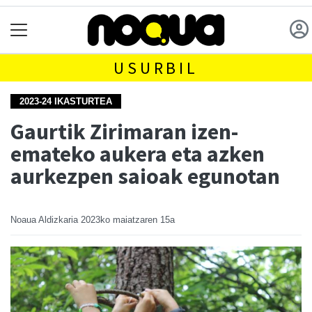
USURBIL
2023-24 IKASTURTEA
Gaurtik Zirimaran izen-
emateko aukera eta azken
aurkezpen saioak egunotan
Noaua Aldizkaria
2023ko maiatzaren 15a