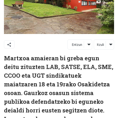
Entzun
Itzuli
Martxoa amaieran bi greba egun
deitu zituzten LAB, SATSE, ELA, SME,
CCOO eta UGT sindikatuek
maiatzaren 18 eta 19rako Osakidetza
osoan. Gaurkoz osasun sistema
publikoa defendatzeko bi eguneko
deialdi horri eusten segitzen diote.