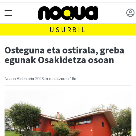
USURBIL
Osteguna eta ostirala, greba
egunak Osakidetza osoan
Noaua Aldizkaria
2023ko maiatzaren 16a