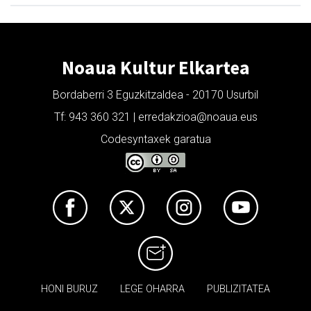
Noaua Kultur Elkartea
Bordaberri 3 Eguzkitzaldea - 20170 Usurbil
Tf: 943 360 321 | erredakzioa@noaua.eus
Codesyntaxek garatua
HONI BURUZ
LEGE OHARRA
PUBLIZITATEA