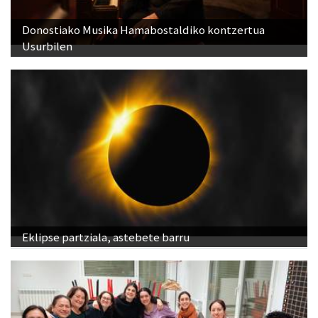
Donostiako Musika Hamabostaldiko kontzertua
Usurbilen
Eklipse partziala, astebete barru