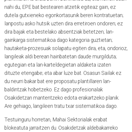
nahi du, EPE bat bestearen atzetik egiteaz gain, ez
dutela gutxieneko egonkortasunik beren kontratuetan;
lanpostu asko hutsik uzten dira erretiroen ondoren; ez
dira bajak eta bestelako absentziak betetzen; lan-
gainkarga sistematikoa dago kategoria guztietan;
hautaketa-prozesuak solapatu egiten dira, eta, ondorioz,
langileak aldi berean hainbatetan daude murgilduta;
egutegian eta lan-karteldegietan aldaketa izaten
dituzte etengabe; eta abar luze bat. Osasun Sailak ez
du neurri bakar bat ere proposatu plantillaren lan-
baldintzak hobetzeko. Ez dago profesionalak
Osakidetzan mantentzeko edota erakartzeko planik.
Are gehiago, langileen tratu txar sistematikoa dago.
Testuinguru horretan, Mahai Sektorialak erabat
blokeatuta jarraitzen du. Osakidetzak aldebakarreko