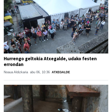
Hurrengo geltokia Atxegalde, udako festen
errondan
Noaua Aldizkaria
abu 06, 10:36
ATXEGALDE