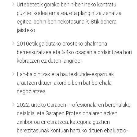
Urtebetetik gorako behin-behineko kontratu
guztiei kodea ematea; eta plangintza zehatza
egitea, behin-behinekotasuna % 8tik behera
jaisteko.
2010etik galdutako erosteko ahalmena
berreskuratzea eta %4ko osagarria ordaintzea hori
kobratzen ez duten langileei.
Lan-baldintzak eta hauteskunde-esparruak
arautzen dituen akordio berri bat berehala
negoziatzea.
2022. urteko Garapen Profesionalaren berehalako
deialdia; eta Garapen Profesionalaren azken
zirriborroa erretiratzea, kategoria guztien
berezitasunak kontuan hartuko dituen ebaluazio-