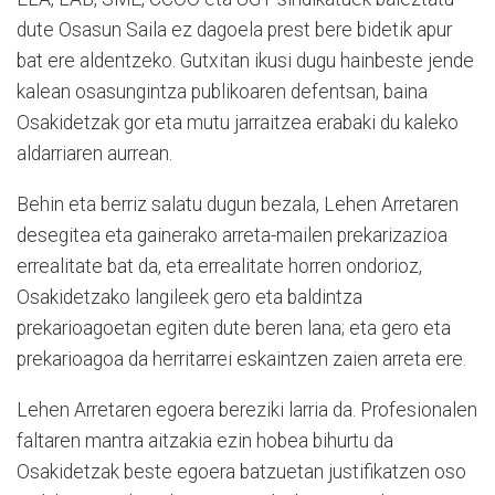
dute Osasun Saila ez dagoela prest bere bidetik apur
bat ere aldentzeko. Gutxitan ikusi dugu hainbeste jende
kalean osasungintza publikoaren defentsan, baina
Osakidetzak gor eta mutu jarraitzea erabaki du kaleko
aldarriaren aurrean.
Behin eta berriz salatu dugun bezala, Lehen Arretaren
desegitea eta gainerako arreta-mailen prekarizazioa
errealitate bat da, eta errealitate horren ondorioz,
Osakidetzako langileek gero eta baldintza
prekarioagoetan egiten dute beren lana; eta gero eta
prekarioagoa da herritarrei eskaintzen zaien arreta ere.
Lehen Arretaren egoera bereziki larria da. Profesionalen
faltaren mantra aitzakia ezin hobea bihurtu da
Osakidetzak beste egoera batzuetan justifikatzen oso