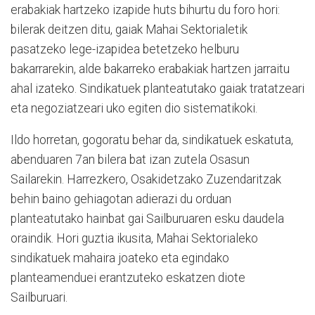
erabakiak hartzeko izapide huts bihurtu du foro hori:
bilerak deitzen ditu, gaiak Mahai Sektorialetik
pasatzeko lege-izapidea betetzeko helburu
bakarrarekin, alde bakarreko erabakiak hartzen jarraitu
ahal izateko. Sindikatuek planteatutako gaiak tratatzeari
eta negoziatzeari uko egiten dio sistematikoki.
Ildo horretan, gogoratu behar da, sindikatuek eskatuta,
abenduaren 7an bilera bat izan zutela Osasun
Sailarekin. Harrezkero, Osakidetzako Zuzendaritzak
behin baino gehiagotan adierazi du orduan
planteatutako hainbat gai Sailburuaren esku daudela
oraindik. Hori guztia ikusita, Mahai Sektorialeko
sindikatuek mahaira joateko eta egindako
planteamenduei erantzuteko eskatzen diote
Sailburuari.