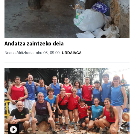
Andatza zaintzeko deia
Noaua Aldizkaria
abu 06, 09:00
URDAIAGA