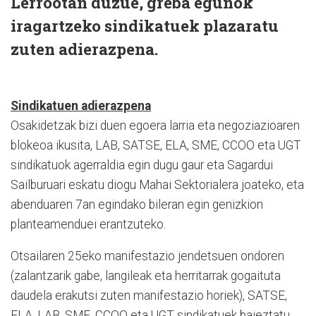
Lerrootan duzue, greba egunok
iragartzeko sindikatuek plazaratu
zuten adierazpena.
Sindikatuen adierazpena
Osakidetzak bizi duen egoera larria eta negoziazioaren
blokeoa ikusita, LAB, SATSE, ELA, SME, CCOO eta UGT
sindikatuok agerraldia egin dugu gaur eta Sagardui
Sailburuari eskatu diogu Mahai Sektorialera joateko, eta
abenduaren 7an egindako bileran egin genizkion
planteamenduei erantzuteko.
Otsailaren 25eko manifestazio jendetsuen ondoren
(zalantzarik gabe, langileak eta herritarrak gogaituta
daudela erakutsi zuten manifestazio horiek), SATSE,
ELA, LAB, SME, CCOO eta UGT sindikatuek baieztatu