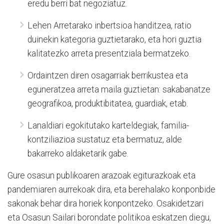
eredu berri bat negoziatuz.
Lehen Arretarako inbertsioa handitzea, ratio
duinekin kategoria guztietarako, eta hori guztia
kalitatezko arreta presentziala bermatzeko.
Ordaintzen diren osagarriak berrikustea eta
eguneratzea arreta maila guztietan: sakabanatze
geografikoa, produktibitatea, guardiak, etab.
Lanaldiari egokitutako karteldegiak, familia-
kontziliazioa sustatuz eta bermatuz, alde
bakarreko aldaketarik gabe.
Gure osasun publikoaren arazoak egiturazkoak eta
pandemiaren aurrekoak dira, eta berehalako konponbide
sakonak behar dira horiek konpontzeko. Osakidetzari
eta Osasun Sailari borondate politikoa eskatzen diegu,