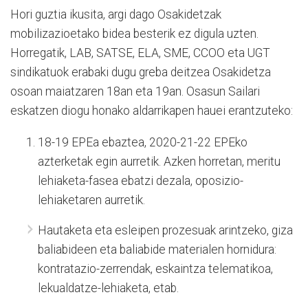
Hori guztia ikusita, argi dago Osakidetzak
mobilizazioetako bidea besterik ez digula uzten.
Horregatik, LAB, SATSE, ELA, SME, CCOO eta UGT
sindikatuok erabaki dugu greba deitzea Osakidetza
osoan maiatzaren 18an eta 19an. Osasun Sailari
eskatzen diogu honako aldarrikapen hauei erantzuteko:
18-19 EPEa ebaztea, 2020-21-22 EPEko
azterketak egin aurretik. Azken horretan, meritu
lehiaketa-fasea ebatzi dezala, oposizio-
lehiaketaren aurretik.
Hautaketa eta esleipen prozesuak arintzeko, giza
baliabideen eta baliabide materialen hornidura:
kontratazio-zerrendak, eskaintza telematikoa,
lekualdatze-lehiaketa, etab.