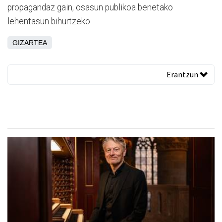
propagandaz gain, osasun publikoa benetako
lehentasun bihurtzeko.
GIZARTEA
Erantzun