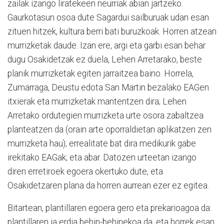
zailak izango liratekeen neurriak abian jartzeko.
Gaurkotasun osoa dute Sagardui sailburuak udan esan
zituen hitzek, kultura berri bati buruzkoak. Horren atzean
murrizketak daude. Izan ere, argi eta garbi esan behar
dugu Osakidetzak ez duela, Lehen Arretarako, beste
planik murrizketak egiten jarraitzea baino. Horrela,
Zumarraga, Deustu edota San Martin bezalako EAGen
itxierak eta murrizketak mantentzen dira; Lehen
Arretako ordutegien murrizketa urte osora zabaltzea
planteatzen da (orain arte oporraldietan aplikatzen zen
murrizketa hau); errealitate bat dira medikurik gabe
irekitako EAGak; eta abar. Datozen urteetan izango
diren erretiroek egoera okertuko dute, eta
Osakidetzaren plana da horren aurrean ezer ez egitea.
Bitartean, plantillaren egoera gero eta prekarioagoa da:
plantillaren ia erdia behin-behinekoa da, eta horrek esan