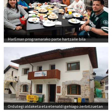
HarEman programarako parte hartzaile bila
Ordutegi aldaketa eta etenaldi gehiago zerbitzuetan