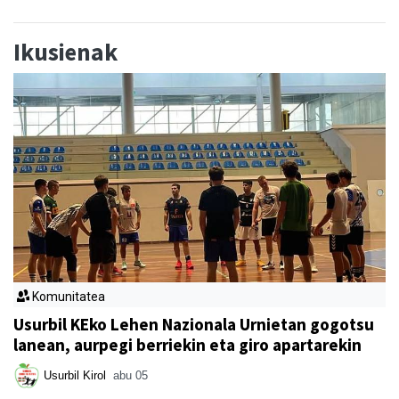
Ikusienak
Komunitatea
Usurbil KEko Lehen Nazionala Urnietan gogotsu
lanean, aurpegi berriekin eta giro apartarekin
Usurbil Kirol
abu 05