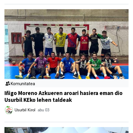
Komunitatea
Iñigo Moreno Azkueren aroari hasiera eman dio
Usurbil KEko lehen taldeak
Usurbil Kirol
abu 03