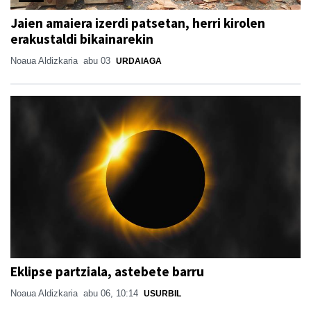
Jaien amaiera izerdi patsetan, herri kirolen
erakustaldi bikainarekin
Noaua Aldizkaria
abu 03
URDAIAGA
Eklipse partziala, astebete barru
Noaua Aldizkaria
abu 06, 10:14
USURBIL