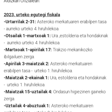
Aldizkari Ofizialean
.
2023. urteko egutegi fiskala
-Urtarrilak 2-31:
Asteroko merkatuaren erabilpen tasa
- aurreko urteko 4. hiruhilekoa.
-Otsailak 1-martxoak 1:
Ura ,estolderia eta hondakinak
- aurreko urteko 4. hiruhilekoa.
-Martxoak 1-apirilak 17:
Trakzio mekanikozko
ibilgailuen zerga.
-Apirilak 3-maiatzak 2:
Asteroko merkatuaren
erabilpen tasa - urteko 1. hiruhilekoa.
-Maiatzak 2-ekainak 1:
Ura, estolderia eta hondakinak
- urteko 1. hiruhilekoa.
-Maiatzak 15-uztailak 4:
Ondasun higiezinen gaineko
zerga.
-Uztailak 4-abuztuak 1:
Asteroko merkatuaren