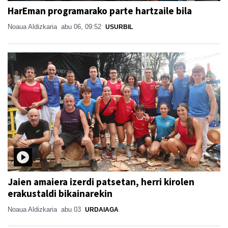
HarEman programarako parte hartzaile bila
Noaua Aldizkaria
abu 06, 09:52
USURBIL
Jaien amaiera izerdi patsetan, herri kirolen
erakustaldi bikainarekin
Noaua Aldizkaria
abu 03
URDAIAGA