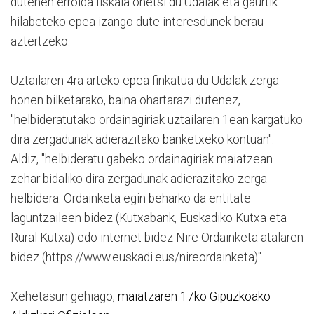
dutenen errolda fiskala onetsi du Udalak eta gaurtik
hilabeteko epea izango dute interesdunek berau
aztertzeko.
Uztailaren 4ra arteko epea finkatua du Udalak zerga
honen bilketarako, baina ohartarazi dutenez,
"helbideratutako ordainagiriak uztailaren 1ean kargatuko
dira zergadunak adierazitako banketxeko kontuan".
Aldiz, "helbideratu gabeko ordainagiriak maiatzean
zehar bidaliko dira zergadunak adierazitako zerga
helbidera. Ordainketa egin beharko da entitate
laguntzaileen bidez (Kutxabank, Euskadiko Kutxa eta
Rural Kutxa) edo internet bidez Nire Ordainketa atalaren
bidez (https://www.euskadi.eus/nireordainketa)".
Xehetasun gehiago,
maiatzaren 17ko Gipuzkoako