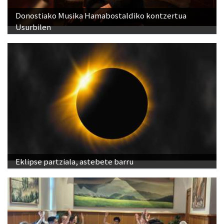
Donostiako Musika Hamabostaldiko kontzertua
Usurbilen
Eklipse partziala, astebete barru