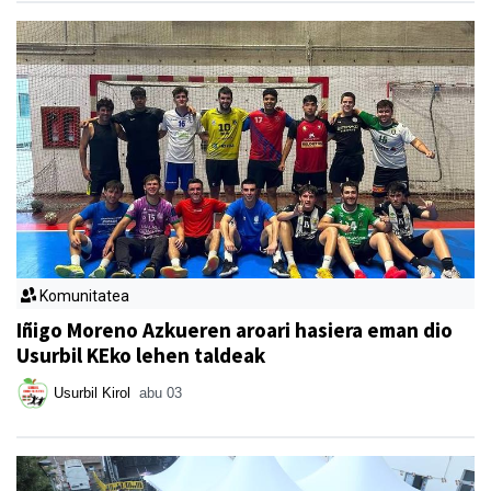
Komunitatea
Iñigo Moreno Azkueren aroari hasiera eman dio
Usurbil KEko lehen taldeak
Usurbil Kirol
abu 03