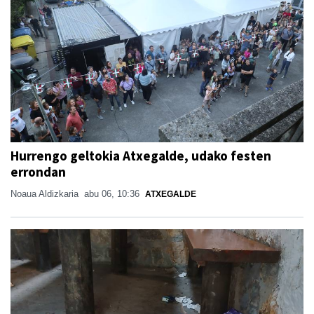
Hurrengo geltokia Atxegalde, udako festen
errondan
Noaua Aldizkaria
abu 06, 10:36
ATXEGALDE