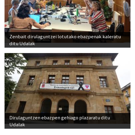
Zenbait dirulaguntzei lotutako ebazpenak kaleratu
ditu Udalak
Dirulaguntzen ebazpen gehiago plazaratu ditu
Udalak