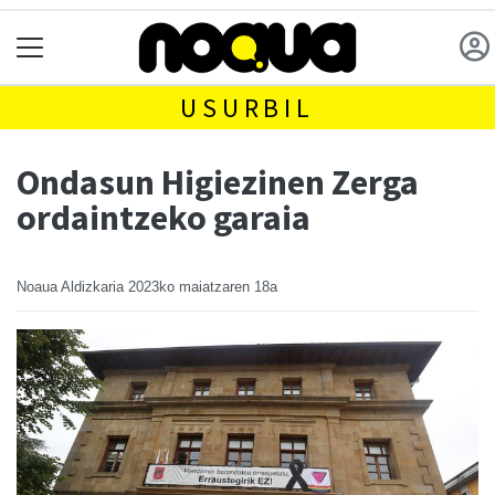
USURBIL
Ondasun Higiezinen Zerga
ordaintzeko garaia
Noaua Aldizkaria
2023ko maiatzaren 18a