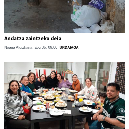
Andatza zaintzeko deia
Noaua Aldizkaria
abu 06, 09:00
URDAIAGA