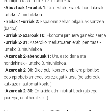
erabilpen tasa - urteko 2. hiruhilekoa.
-Abuztuak 1-irailak 1:
Ura, estolderia eta hondakinak -
urteko 2. hiruhilekoa.
-Irailak 1-urriak 2:
Espaloian zehar ibilgailuak sartzea
(badoa).
-Urriak 2-azaroak 10:
Ekonomi jarduera gaineko zerga.
-Urriak 2-31:
Asteroko merkatuaren erabilpen tasa -
urteko 3. hiruhilekoa.
-Azaroak 2-abenduak 1:
Ura, estolderia eta
hondakinak - urteko 3. hiruhilekoa.
-Azaroak 2-30:
Bide publikoaren erabilera pribatibo
edo aprobetxamendu bereziagatik tasa (beladoreak,
kutxazain automatikoak...).
-Azaroak 2-30:
Emakida administratiboak (atxega
jauregia, udal baratzak...).