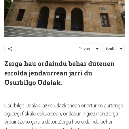
Entzun
Itzuli
Zerga hau ordaindu behar dutenen
errolda jendaurrean jarri du
Usurbilgo Udalak.
Usurbilgo Udalak iazko udazkenean onarturiko aurtengo
egutegi fiskala eskuartean, ondasun higiezinen zerga
ordaintzeko garaia dator. Zerga hau ordaindu behar