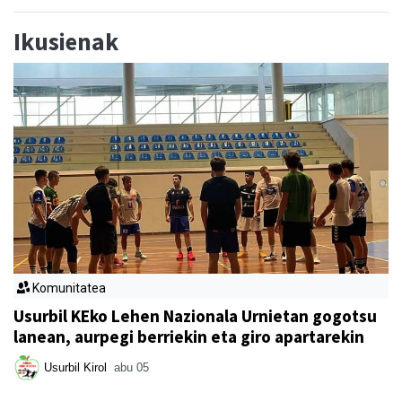
Ikusienak
Komunitatea
Usurbil KEko Lehen Nazionala Urnietan gogotsu
lanean, aurpegi berriekin eta giro apartarekin
Usurbil Kirol
abu 05