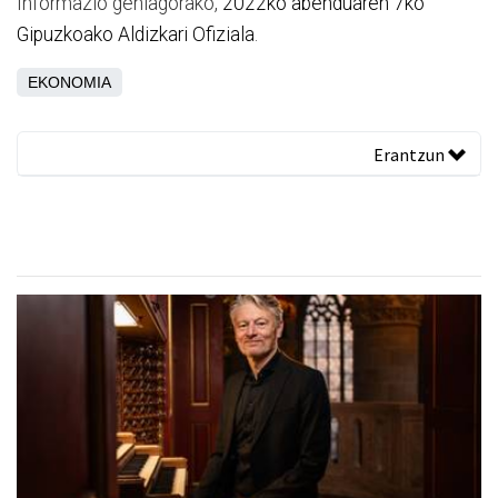
Informazio gehiagorako,
2022ko abenduaren 7ko
Gipuzkoako Aldizkari Ofiziala
.
EKONOMIA
Erantzun