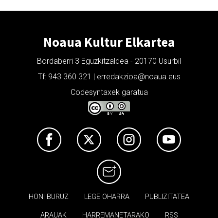
Noaua Kultur Elkartea
Bordaberri 3 Eguzkitzaldea - 20170 Usurbil
Tf: 943 360 321 | erredakzioa@noaua.eus
Codesyntaxek garatua
HONI BURUZ
LEGE OHARRA
PUBLIZITATEA
ARAUAK
HARREMANETARAKO
RSS