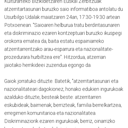
Kulturarteko Bizikidetzaren Euskal Zerbitzuak
atzerritartasunari buruzko saio informatiboa antolatu du
Usurbilgo Udalak maiatzaren 24an, 17:30-19:30 artean
Potxoenean. "Saioaren helburua tratu berdintasunaren
eta diskriminazio ezaren kontzeptuari buruzko ikuspegi
orokorra ematea da, baita estatu espainiarreko
atzerritarrentzako arau-esparrura eta nazionalitate-
prozedurara hurbiltzea ere". Hitzordua, atzerrian
jaiotako herrikideei zuzendua egongo da.
Gaiok jorratuko dituzte. Batetik, "atzerritartasunari eta
nazionalitateari dagokionez, honako edukien ingurukoak
azalduko dituzte, besteak beste: atzerritarren
eskubideak, baimenak, berrizteak, familia berrelkartzea,
erregimen komunitarioa eta nazionalitatea.
Diskriminaziorik ezaren ingurukoak, berriz, oinarrizko