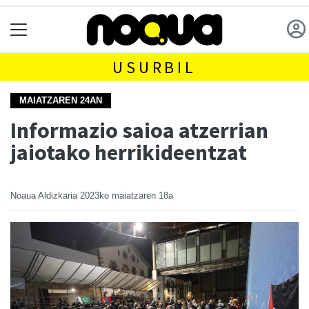
USURBIL
MAIATZAREN 24AN
Informazio saioa atzerrian
jaiotako herrikideentzat
Noaua Aldizkaria
2023ko maiatzaren 18a