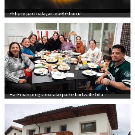
Eklipse partziala, astebete barru
HarEman programarako parte hartzaile bila