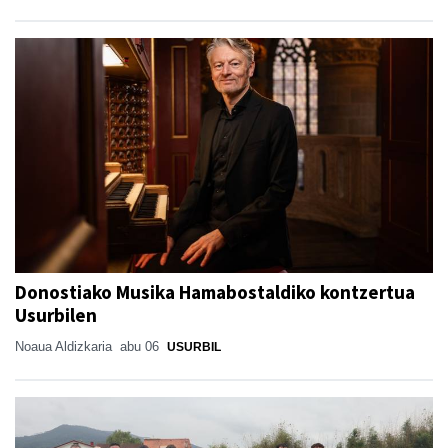
Donostiako Musika Hamabostaldiko kontzertua
Usurbilen
Noaua Aldizkaria
abu 06
USURBIL