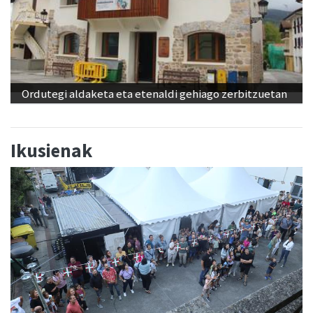
Ordutegi aldaketa eta etenaldi gehiago zerbitzuetan
Ikusienak