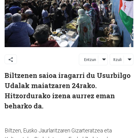
Entzun
Itzuli
Biltzenen saioa iragarri du Usurbilgo
Udalak maiatzaren 24rako.
Hitzordurako izena aurrez eman
beharko da.
Biltzen, Eusko Jaurlaritzaren Gizarteratzea eta