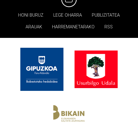
HONI BURUZ
LEGE OHARRA
PUBLIZITATEA
ARAUAK
HARREMANETARAKO
RSS