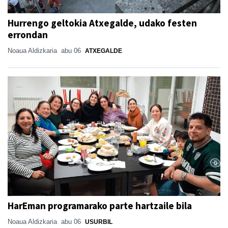
Hurrengo geltokia Atxegalde, udako festen
errondan
Noaua Aldizkaria
abu 06
ATXEGALDE
HarEman programarako parte hartzaile bila
Noaua Aldizkaria
abu 06
USURBIL