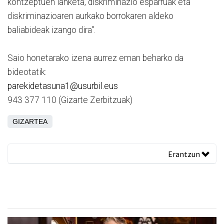
kontzeptuen lanketa, diskriminazio esparruak eta
diskriminazioaren aurkako borrokaren aldeko
baliabideak izango dira".
Saio honetarako izena aurrez eman beharko da
bideotatik:
parekidetasuna1@usurbil.eus
943 377 110 (Gizarte Zerbitzuak)
GIZARTEA
Erantzun