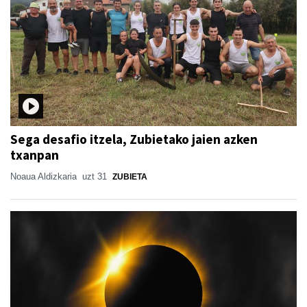
Sega desafio itzela, Zubietako jaien azken
txanpan
Noaua Aldizkaria
uzt 31
ZUBIETA