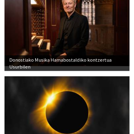
Donostiako Musika Hamabostaldiko kontzertua
Usurbilen