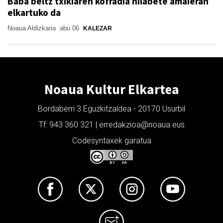
Baba beltz txikiaren kofradia hilabete amaieran
elkartuko da
Noaua Aldizkaria
abu 06
KALEZAR
Noaua Kultur Elkartea
Bordaberri 3 Eguzkitzaldea - 20170 Usurbil
Tf: 943 360 321 | erredakzioa@noaua.eus
Codesyntaxek garatua