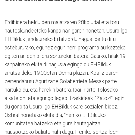
Erdibidera heldu den maiatzaren 28ko udal eta foru
hauteskundeetako kanpainan garen honetan, Usurbilgo
EHBilduk jendaurreko bi hitzordu nagusi deitu ditu
astebururako, egunez egun herri programa aurkezteko
egiten ari den bilera sortarekin batera. Gaurko, hilak 19,
kanpainako ekitaldi nagusia egingo du EHBilduk
arratsaldeko 19:00etan Dema plazan. Koalizioaren
zerrendaburu Agurtzane Solaberrieta Mesak parte
hartuko du, eta harekin batera, Ibai Iriarte Tolosako
alkate ohi eta egungo legebiltzarkideak. "Zatoz!", egin
du gonbita Usurbilgo EHBilduk sare sozialen bidez.
Ostiral honetako ekitaldia, "herriko EHBilduko
komunitatea batzeko eta gure hautagaitza
hauspotzeko baliatu nahi dugu. Herriko sortzaileen