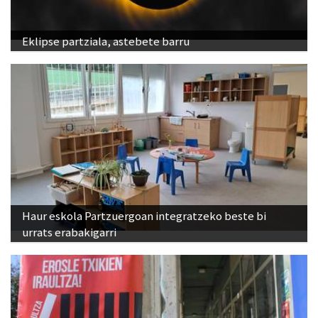
Eklipse partziala, astebete barru
Haur eskola Partzuergoan integratzeko beste bi
urrats erabakigarri