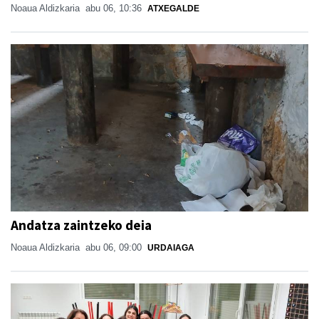
Noaua Aldizkaria
abu 06, 10:36
ATXEGALDE
Andatza zaintzeko deia
Noaua Aldizkaria
abu 06, 09:00
URDAIAGA