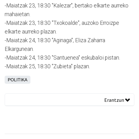
-Maiatzak 23, 18:30 "Kalezar", bertako elkarte aurreko
mahaietan.
-Maiatzak 23, 18:30 "Txokoalde", auzoko Erroizpe
elkarte aurreko plazan.
-Maiatzak 24, 18:30 "Aginaga", Eliza Zaharra
Elkargunean.
-Maiatzak 24, 18:30 "Santuenea" eskubaloi pistan.
-Maiatzak 25, 18:30 "Zubieta" plazan.
POLITIKA
Erantzun