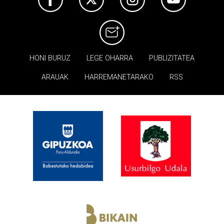
HONI BURUZ
LEGE OHARRA
PUBLIZITATEA
ARAUAK
HARREMANETARAKO
RSS