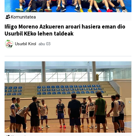
Komunitatea
Iñigo Moreno Azkueren aroari hasiera eman dio
Usurbil KEko lehen taldeak
Usurbil Kirol
abu 03