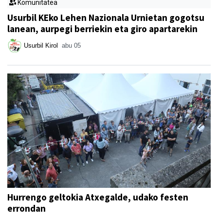
Komunitatea
Usurbil KEko Lehen Nazionala Urnietan gogotsu
lanean, aurpegi berriekin eta giro apartarekin
Usurbil Kirol
abu 05
Hurrengo geltokia Atxegalde, udako festen
errondan