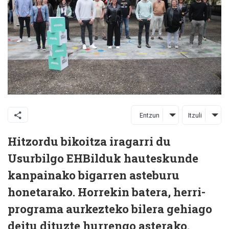
Entzun
Itzuli
Hitzordu bikoitza iragarri du
Usurbilgo EHBilduk hauteskunde
kanpainako bigarren asteburu
honetarako. Horrekin batera, herri-
programa aurkezteko bilera gehiago
deitu dituzte hurrengo asterako.