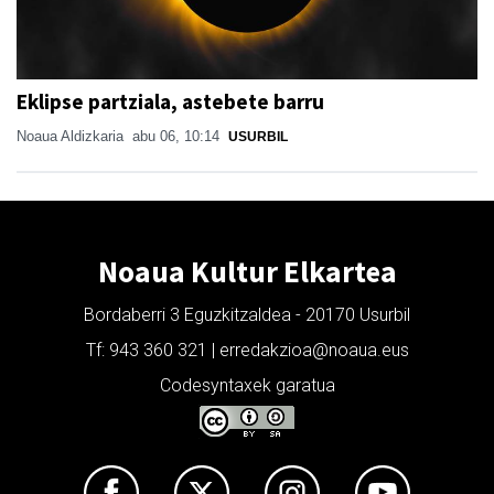
Eklipse partziala, astebete barru
Noaua Aldizkaria
abu 06, 10:14
USURBIL
Noaua Kultur Elkartea
Bordaberri 3 Eguzkitzaldea - 20170 Usurbil
Tf: 943 360 321 | erredakzioa@noaua.eus
Codesyntaxek garatua