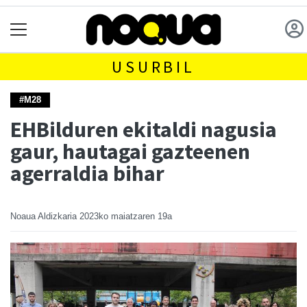
USURBIL
#M28
EHBilduren ekitaldi nagusia
gaur, hautagai gazteenen
agerraldia bihar
Noaua Aldizkaria
2023ko maiatzaren 19a