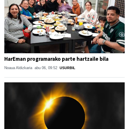
HarEman programarako parte hartzaile bila
Noaua Aldizkaria
abu 06, 09:52
USURBIL