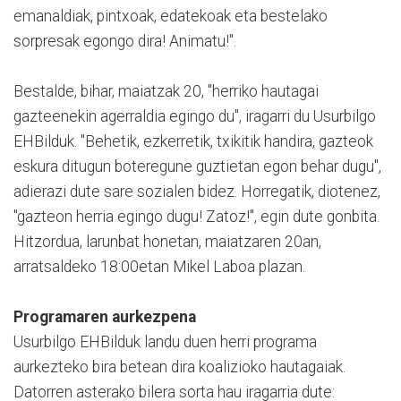
emanaldiak, pintxoak, edatekoak eta bestelako
sorpresak egongo dira! Animatu!".
Bestalde, bihar, maiatzak 20, "herriko hautagai
gazteenekin agerraldia egingo du", iragarri du Usurbilgo
EHBilduk. "Behetik, ezkerretik, txikitik handira, gazteok
eskura ditugun boteregune guztietan egon behar dugu",
adierazi dute sare sozialen bidez. Horregatik, diotenez,
"gazteon herria egingo dugu! Zatoz!", egin dute gonbita.
Hitzordua, larunbat honetan, maiatzaren 20an,
arratsaldeko 18:00etan Mikel Laboa plazan.
Programaren aurkezpena
Usurbilgo EHBilduk landu duen herri programa
aurkezteko bira betean dira koalizioko hautagaiak.
Datorren asterako bilera sorta hau iragarria dute: