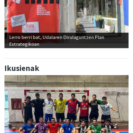
Lerro berri bat, Udalaren Dirulaguntzen Plan
Estrategikoan
Ikusienak