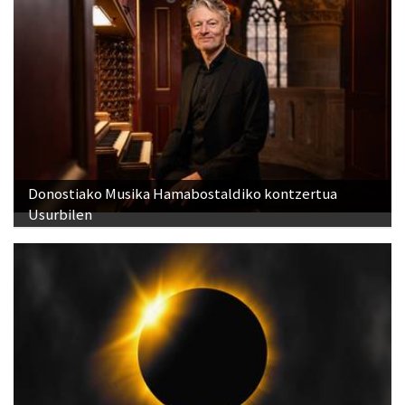
Donostiako Musika Hamabostaldiko kontzertua
Usurbilen