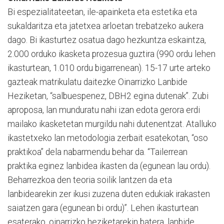
Bi espezialitateetan, ile-apainketa eta estetika eta
sukaldaritza eta jatetxea arloetan trebatzeko aukera
dago. Bi ikasturtez osatua dago hezkuntza eskaintza,
2.000 orduko ikasketa prozesua guztira (990 ordu lehen
ikasturtean, 1.010 ordu bigarrenean). 15-17 urte arteko
gazteak matrikulatu daitezke Oinarrizko Lanbide
Heziketan, “salbuespenez, DBH2 egina dutenak”. Zubi
aproposa, lan munduratu nahi izan edota gerora erdi
mailako ikasketetan murgildu nahi dutenentzat. Atalluko
ikastetxeko lan metodologia zerbait esatekotan, “oso
praktikoa” dela nabarmendu behar da. “Tailerrean
praktika eginez lanbidea ikasten da (egunean lau ordu).
Beharrezkoa den teoria soilik lantzen da eta
lanbidearekin zer ikusi zuzena duten edukiak irakasten
saiatzen gara (egunean bi ordu)”. Lehen ikasturtean
esaterako, oinarrizko heziketarekin batera, lanbide