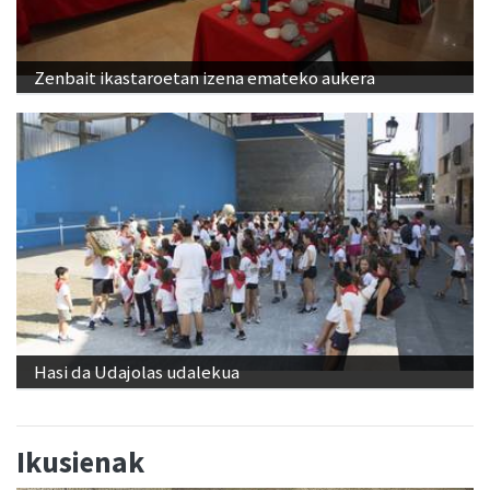
Zenbait ikastaroetan izena emateko aukera
Hasi da Udajolas udalekua
Ikusienak