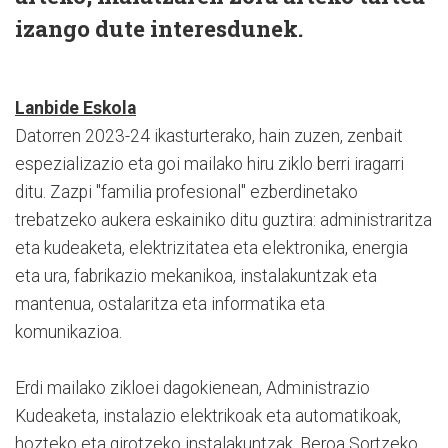
izango dute interesdunek.
Lanbide Eskola
Datorren 2023-24 ikasturterako, hain zuzen, zenbait
espezializazio eta goi mailako hiru ziklo berri iragarri
ditu. Zazpi "familia profesional" ezberdinetako
trebatzeko aukera eskainiko ditu guztira: administraritza
eta kudeaketa, elektrizitatea eta elektronika, energia
eta ura, fabrikazio mekanikoa, instalakuntzak eta
mantenua, ostalaritza eta informatika eta
komunikazioa.
Erdi mailako zikloei dagokienean, Administrazio
Kudeaketa, instalazio elektrikoak eta automatikoak,
hozteko eta girotzeko instalakuntzak, Beroa Sortzeko