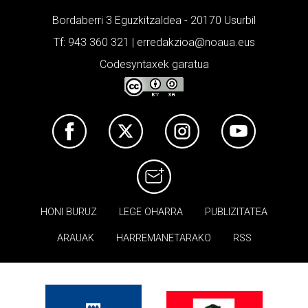
Bordaberri 3 Eguzkitzaldea - 20170 Usurbil
Tf: 943 360 321 | erredakzioa@noaua.eus
Codesyntaxek garatua
HONI BURUZ
LEGE OHARRA
PUBLIZITATEA
ARAUAK
HARREMANETARAKO
RSS