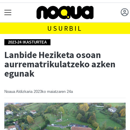
USURBIL
2023-24 IKASTURTEA
Lanbide Heziketa osoan
aurrematrikulatzeko azken
egunak
Noaua Aldizkaria
2023ko maiatzaren 24a