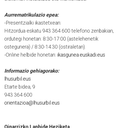
Aurrematrikulazio epea:
-Presentzialki ikastetxean:
Hitzordua eskatu 943 364 600 telefono zenbakian,
ordutegi honetan: 8:30-17:00 (astelehenetik
ostegunera) / 8:30-14:30 (ostiraletan).
-Online helbide honetan:
ikasgunea.euskadi.eus
Informazio gehiagorako:
lhusurbil.eus
Etarte bidea, 9
943 364 600
orientazioa@lhusurbil.eus
Oinarrizko Lanbide Heziketa