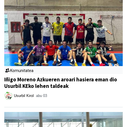
Komunitatea
Iñigo Moreno Azkueren aroari hasiera eman dio
Usurbil KEko lehen taldeak
Usurbil Kirol
abu 03