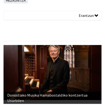
HEZKUNTZA
Erantzun
Donostiako Musika Hamabostaldiko kontzertua
Usurbilen