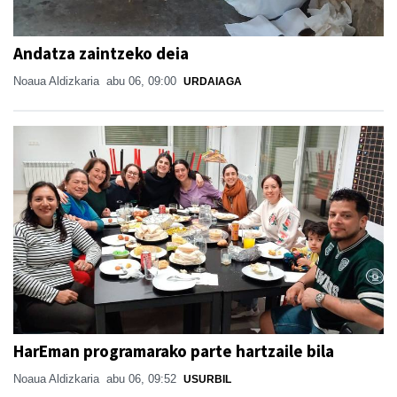
Andatza zaintzeko deia
Noaua Aldizkaria
abu 06, 09:00
URDAIAGA
HarEman programarako parte hartzaile bila
Noaua Aldizkaria
abu 06, 09:52
USURBIL