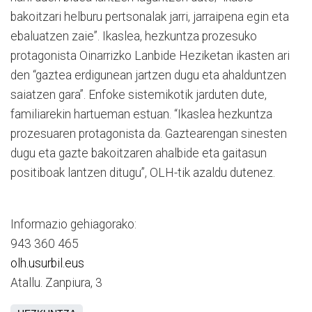
bakoitzari helburu pertsonalak jarri, jarraipena egin eta
ebaluatzen zaie”. Ikaslea, hezkuntza prozesuko
protagonista Oinarrizko Lanbide Heziketan ikasten ari
den “gaztea erdigunean jartzen dugu eta ahalduntzen
saiatzen gara”. Enfoke sistemikotik jarduten dute,
familiarekin hartueman estuan. “Ikaslea hezkuntza
prozesuaren protagonista da. Gaztearengan sinesten
dugu eta gazte bakoitzaren ahalbide eta gaitasun
positiboak lantzen ditugu”, OLH-tik azaldu dutenez.
Informazio gehiagorako:
943 360 465
olh.usurbil.eus
Atallu. Zanpiura, 3