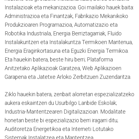
Instalazioak eta mekanizazioa. Goi mailako hauek baita:
Administrazioa eta Finantzak, Fabrikazio Mekanikoko
Produkzioaren Programazioa, Automatizazio eta
Robotika Industriala, Energia Berriztagarriak, Fluido
Instalakuntzen eta Instalakuntza Termikoen Mantenua,
Energia Eraginkortasuna eta Eguzki Energia Termikoa.
Eta hauekin batera, beste hiru berri; Plataforma
Anitzetako Aplikazioak Garatzea, Web Aplikazioen
Garapena eta Jatetxe Arloko Zerbitzuen Zuzendaritza.
Ziklo hauekin batera, zenbait alorretan espezializatzeko
aukera eskaintzen du Usurbilgo Lanbide Eskolak;
Industria-Mantentzearen Digitalizazioan. Modalitate
honetan beste bi espezializazio berri iragarri ditu;
Auditoretza Energetikoa eta Interneti Lotutako
Sistemak Instalatzea eta Mantentzea.