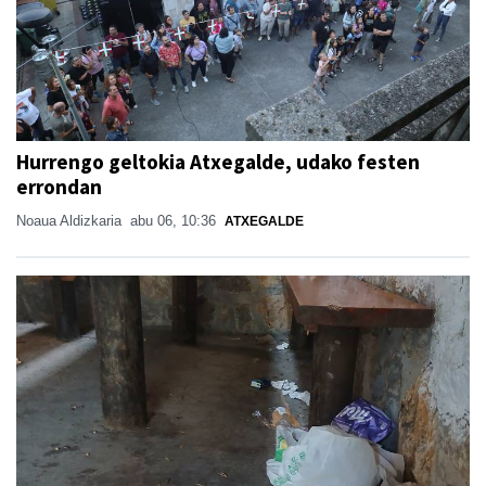
Hurrengo geltokia Atxegalde, udako festen
errondan
Noaua Aldizkaria
abu 06, 10:36
ATXEGALDE