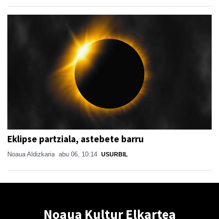
Eklipse partziala, astebete barru
Noaua Aldizkaria
abu 06, 10:14
USURBIL
Noaua Kultur Elkartea