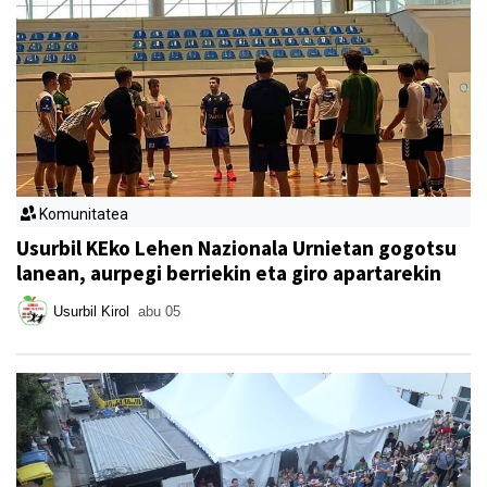
Komunitatea
Usurbil KEko Lehen Nazionala Urnietan gogotsu
lanean, aurpegi berriekin eta giro apartarekin
Usurbil Kirol
abu 05