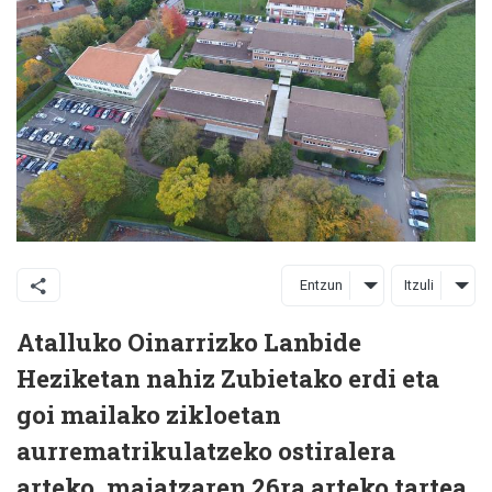
Entzun
Itzuli
Atalluko Oinarrizko Lanbide
Heziketan nahiz Zubietako erdi eta
goi mailako zikloetan
aurrematrikulatzeko ostiralera
arteko, maiatzaren 26ra arteko tartea