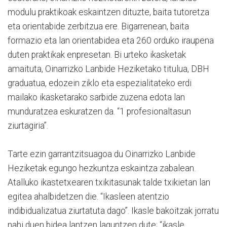
modulu praktikoak eskaintzen dituzte, baita tutoretza
eta orientabide zerbitzua ere. Bigarrenean, baita
formazio eta lan orientabidea eta 260 orduko iraupena
duten praktikak enpresetan. Bi urteko ikasketak
amaituta, Oinarrizko Lanbide Heziketako titulua, DBH
graduatua, edozein ziklo eta espezialitateko erdi
mailako ikasketarako sarbide zuzena edota lan
munduratzea eskuratzen da. “1 profesionaltasun
ziurtagiria”.
Tarte ezin garrantzitsuagoa du Oinarrizko Lanbide
Heziketak egungo hezkuntza eskaintza zabalean.
Atalluko ikastetxearen txikitasunak talde txikietan lan
egitea ahalbidetzen die. “Ikasleen atentzio
indibidualizatua ziurtatuta dago”. Ikasle bakoitzak jorratu
nahi duen bidea lantzen laguntzen dute; “ikasle