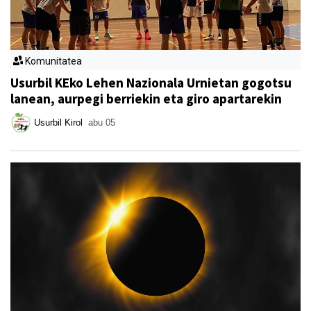
Komunitatea
Usurbil KEko Lehen Nazionala Urnietan gogotsu
lanean, aurpegi berriekin eta giro apartarekin
Usurbil Kirol
abu 05