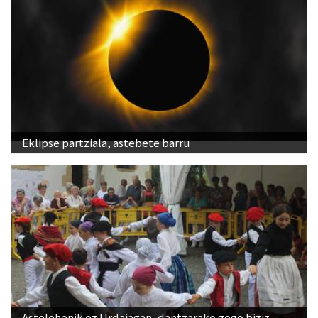
Eklipse partziala, astebete barru
Astelehenik ez Urdaiagan, dantzarako gogo biziz