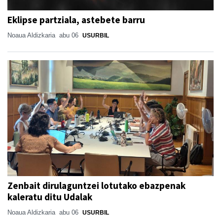
Eklipse partziala, astebete barru
Noaua Aldizkaria
abu 06
USURBIL
Zenbait dirulaguntzei lotutako ebazpenak
kaleratu ditu Udalak
Noaua Aldizkaria
abu 06
USURBIL