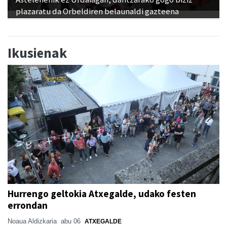
plazaratu da Orbeldiren belaunaldi gazteena
Ikusienak
Hurrengo geltokia Atxegalde, udako festen
errondan
Noaua Aldizkaria
abu 06
ATXEGALDE