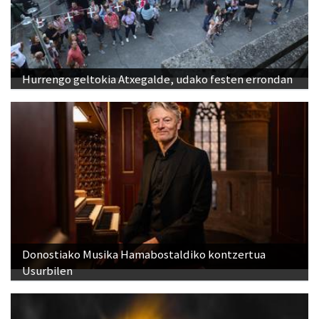
Hurrengo geltokia Atxegalde, udako festen errondan
Donostiako Musika Hamabostaldiko kontzertua
Usurbilen