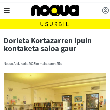
USURBIL
Dorleta Kortazarren ipuin
kontaketa saioa gaur
Noaua Aldizkaria
2023ko maiatzaren 25a