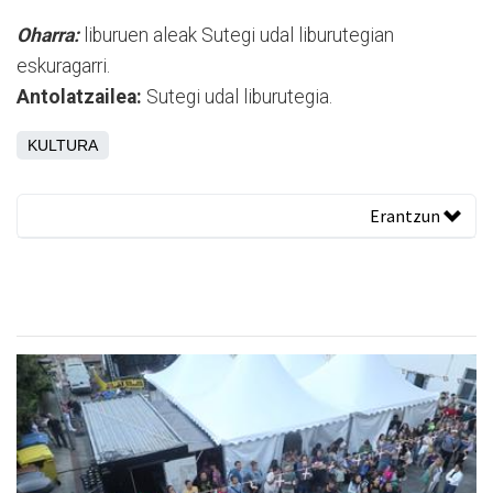
Oharra:
liburuen aleak Sutegi udal liburutegian
eskuragarri.
Antolatzailea:
Sutegi udal liburutegia.
KULTURA
Erantzun