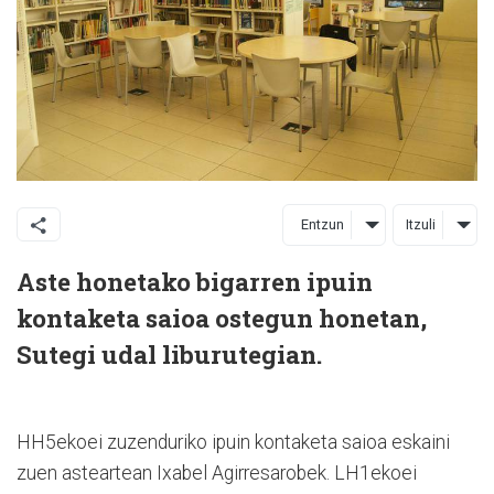
Entzun
Itzuli
Aste honetako bigarren ipuin
kontaketa saioa ostegun honetan,
Sutegi udal liburutegian.
HH5ekoei zuzenduriko ipuin kontaketa saioa eskaini
zuen asteartean Ixabel Agirresarobek. LH1ekoei