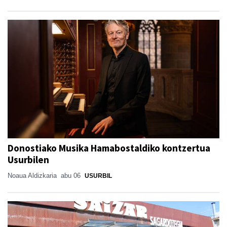
Donostiako Musika Hamabostaldiko kontzertua
Usurbilen
Noaua Aldizkaria
abu 06
USURBIL