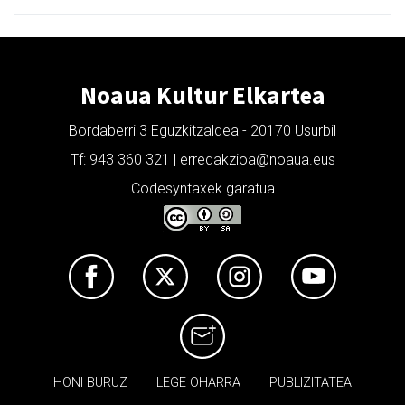
Noaua Kultur Elkartea
Bordaberri 3 Eguzkitzaldea - 20170 Usurbil
Tf: 943 360 321 | erredakzioa@noaua.eus
Codesyntaxek garatua
HONI BURUZ
LEGE OHARRA
PUBLIZITATEA