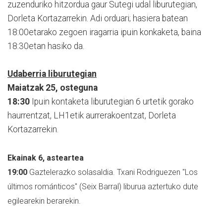
zuzenduriko hitzordua gaur Sutegi udal liburutegian,
Dorleta Kortazarrekin. Adi orduari; hasiera batean
18:00etarako zegoen iragarria ipuin konkaketa, baina
18:30etan hasiko da.
Udaberria liburutegian
Maiatzak 25, osteguna
18:30
Ipuin kontaketa liburutegian 6 urtetik gorako
haurrentzat, LH1etik aurrerakoentzat, Dorleta
Kortazarrekin.
Ekainak 6, asteartea
19:00
Gaztelerazko solasaldia. Txani Rodriguezen "Los
últimos románticos" (Seix Barral) liburua aztertuko dute
egilearekin berarekin.