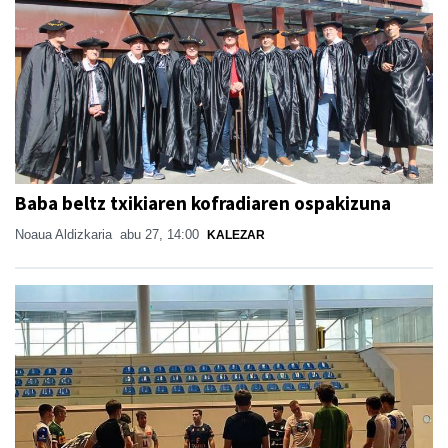
Baba beltz txikiaren kofradiaren ospakizuna
Noaua Aldizkaria
abu 27, 14:00
KALEZAR