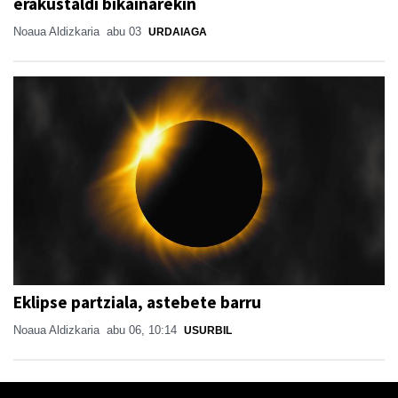
erakustaldi bikainarekin
Noaua Aldizkaria
abu 03
URDAIAGA
Eklipse partziala, astebete barru
Noaua Aldizkaria
abu 06, 10:14
USURBIL