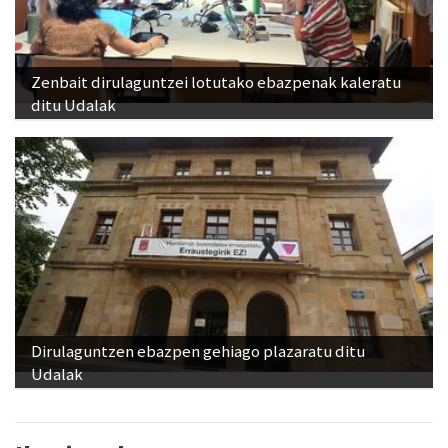
Zenbait dirulaguntzei lotutako ebazpenak kaleratu
ditu Udalak
Dirulaguntzen ebazpen gehiago plazaratu ditu
Udalak