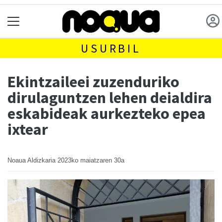
USURBIL
Ekintzaileei zuzenduriko
dirulaguntzen lehen deialdira
eskabideak aurkezteko epea
ixtear
Noaua Aldizkaria
2023ko maiatzaren 30a