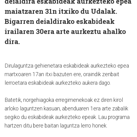
deialdira eskabideak aurkezteko epea
maiatzaren 31n itxiko du Udalak.
Bigarren deialdirako eskabideak
irailaren 30era arte aurkeztu ahalko
dira.
Dirulaguntza gehienetara eskabideak aurkezteko epea
martxoaren 17an itxi bazuten ere, oraindik zenbait
lerroetara eskabideak aurkezteko aukera dago.
Batetik, norgehiagoka erregimenekoak ez diren kirol
arloko laguntzen kasuan, abenduaren 1era arte zabalik
segiko du eskabideak aurkezteko epeak. Lau programa
hartzen ditu bere baitan laguntza lerro honek.