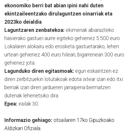
ekonomiko berri bat abian ipini nahi duten
ekintzaileentzako dirulaguntzen oinarriak eta
2023ko deialdia
Laguntzaren zenbatekoa:
ekimenak abiarazteko
hasierako gastuei aurre egiteko gehienez 5.500 euro.
Lokalaren alokairu edo erosketa gastuetarako, lehen
urtean gehienez 400 euro hilean, bigarrenean 300 euro
gehienez jota.
Lagunduko diren egitasmoak:
egun eskaintzen ez
diren zerbitzuekin lotutakoak edota ixtear izan edo itxi
berriak izan diren jardueren jarraipena bermatzen
dutenak lehenetsiko dira.
Epea:
irailak 30.
Informazio gehiago:
otsailaren 17ko Gipuzkoako
Aldizkari Ofiziala
.