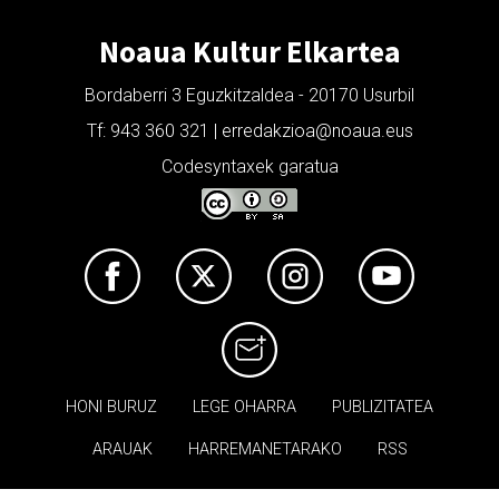
Noaua Kultur Elkartea
Bordaberri 3 Eguzkitzaldea - 20170 Usurbil
Tf: 943 360 321 | erredakzioa@noaua.eus
Codesyntaxek garatua
HONI BURUZ
LEGE OHARRA
PUBLIZITATEA
ARAUAK
HARREMANETARAKO
RSS