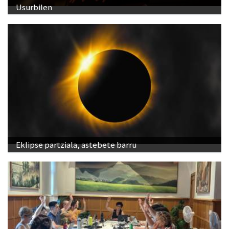
Usurbilen
Eklipse partziala, astebete barru