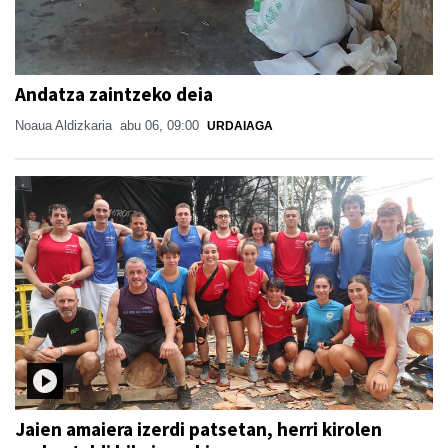
Andatza zaintzeko deia
Noaua Aldizkaria
abu 06, 09:00
URDAIAGA
Jaien amaiera izerdi patsetan, herri kirolen