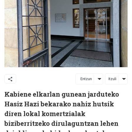
Entzun
Itzuli
Kabiene elkarlan gunean jarduteko
Hasiz Hazi bekarako nahiz hutsik
diren lokal komertzialak
biziberritzeko dirulaguntzan lehen