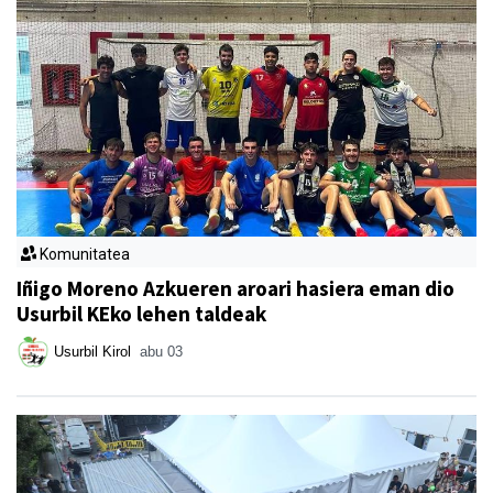
Komunitatea
Iñigo Moreno Azkueren aroari hasiera eman dio
Usurbil KEko lehen taldeak
Usurbil Kirol
abu 03