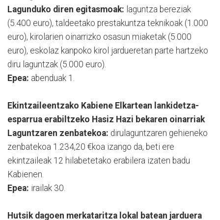
Lagunduko diren
egitasmoak:
laguntza bereziak
(5.400 euro), taldeetako prestakuntza teknikoak (1.000
euro), kirolarien oinarrizko osasun miaketak (5.000
euro), eskolaz kanpoko kirol jardueretan parte hartzeko
diru laguntzak (5.000 euro).
Epea:
abenduak 1.
Ekintzaileentzako Kabiene Elkartean lankidetza-
esparrua erabiltzeko Hasiz Hazi bekaren oinarriak
Laguntzaren zenbatekoa:
dirulaguntzaren gehieneko
zenbatekoa 1.234,20 €koa izango da, beti ere
ekintzaileak 12 hilabetetako erabilera izaten badu
Kabienen.
Epea:
irailak 30.
Hutsik dagoen merkataritza lokal batean jarduera