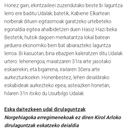
Honez gain, ekintzaileei zuzendutako beste bi laguntza
lerro ere baditu Udalak; batetik, Kabiene Elkartean
norberak dituen egitasmoak garatzeko urtebeteko
egonaldia egitea ahalbidetzen duen Hasiz Hazi beka.
Bestetik, hutsik dagoen merkataritza lokal batean
jarduera ekonomiko berri bat abiarazteko laguntza
lerroa. Bi kasuotan, bina ebazpen kaleratzen ditu Udalak
urtero: lehenengoa, maiatzaren 31ra arte jasotako
eskaerekin, eta bigarrena, irailaren 30era arte
aurkezturikoekin. Honenbestez, lehen deialdirako
eskabideak aurkezteko epea, asteazken honetan,
hilaren 31n itxiko du Usurbilgo Udalak.
Eska daitezkeen udal dirulaguntzak
Norgehiagoka erregimenekoak ez diren Kirol Arloko
dirulaguntzak eskatzeko deialdia