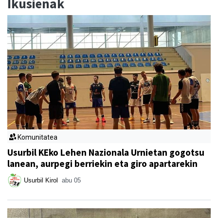
Ikusienak
Komunitatea
Usurbil KEko Lehen Nazionala Urnietan gogotsu
lanean, aurpegi berriekin eta giro apartarekin
Usurbil Kirol
abu 05