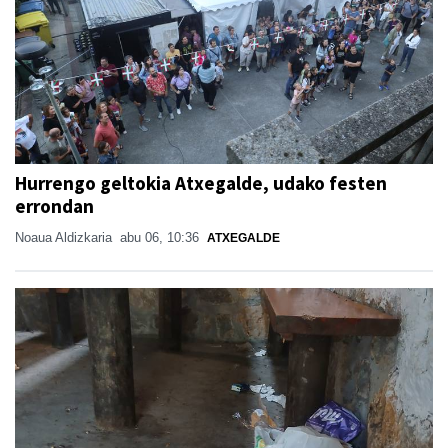
Hurrengo geltokia Atxegalde, udako festen
errondan
Noaua Aldizkaria
abu 06, 10:36
ATXEGALDE