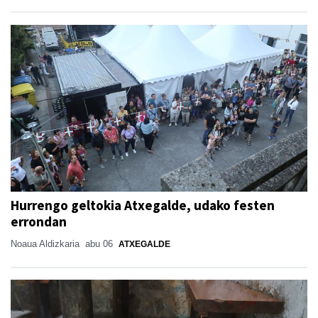
Hurrengo geltokia Atxegalde, udako festen
errondan
Noaua Aldizkaria
abu 06
ATXEGALDE