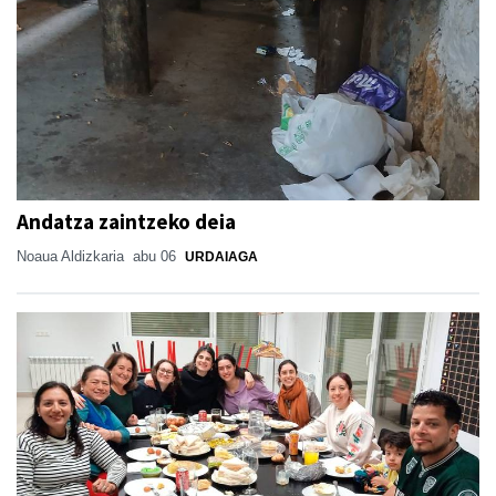
Andatza zaintzeko deia
Noaua Aldizkaria
abu 06
URDAIAGA