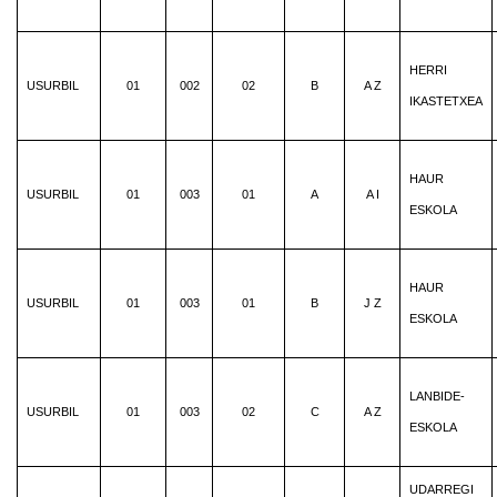
HERRI
USURBIL
01
002
02
B
A Z
IKASTETXEA
HAUR
USURBIL
01
003
01
A
A I
ESKOLA
HAUR
USURBIL
01
003
01
B
J Z
ESKOLA
LANBIDE-
USURBIL
01
003
02
C
A Z
ESKOLA
UDARREGI