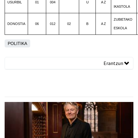
USURBIL
01
004
U
A Z
IKASTOLA
ZUBIETAKO
DONOSTIA
06
012
02
B
A Z
ESKOLA
POLITIKA
Erantzun