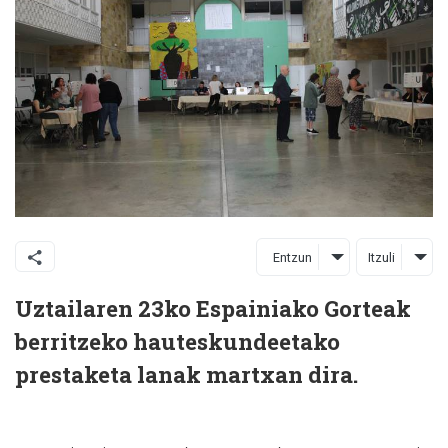
Entzun
Itzuli
Uztailaren 23ko Espainiako Gorteak
berritzeko hauteskundeetako
prestaketa lanak martxan dira.