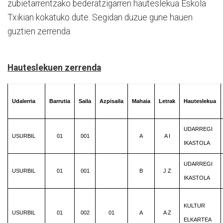
zubietarrentzako bederatzigarren hauteslekua Eskola
Txikian kokatuko dute. Segidan duzue gune hauen
guztien zerrenda.
Hauteslekuen zerrenda
Udalerria
Barrutia
Saila
Azpisaila
Mahaia
Letrak
Hauteslekua
UDARREGI
USURBIL
01
001
A
A I
IKASTOLA
UDARREGI
USURBIL
01
001
B
J Z
IKASTOLA
KULTUR
USURBIL
01
002
01
A
A Z
ELKARTEA