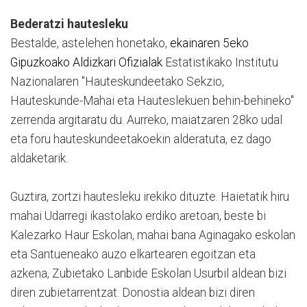
Bederatzi hautesleku
Bestalde, astelehen honetako,
ekainaren 5eko
Gipuzkoako Aldizkari Ofizialak
Estatistikako Institutu
Nazionalaren "Hauteskundeetako Sekzio,
Hauteskunde-Mahai eta Hauteslekuen behin-behineko"
zerrenda argitaratu du. Aurreko, maiatzaren 28ko udal
eta foru hauteskundeetakoekin alderatuta, ez dago
aldaketarik.
Guztira, zortzi hautesleku irekiko dituzte. Haietatik hiru
mahai Udarregi ikastolako erdiko aretoan, beste bi
Kalezarko Haur Eskolan, mahai bana Aginagako eskolan
eta Santueneako auzo elkartearen egoitzan eta
azkena, Zubietako Lanbide Eskolan Usurbil aldean bizi
diren zubietarrentzat. Donostia aldean bizi diren