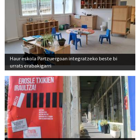
Haur eskola Partzuergoan integratzeko beste bi
urrats erabakigarri