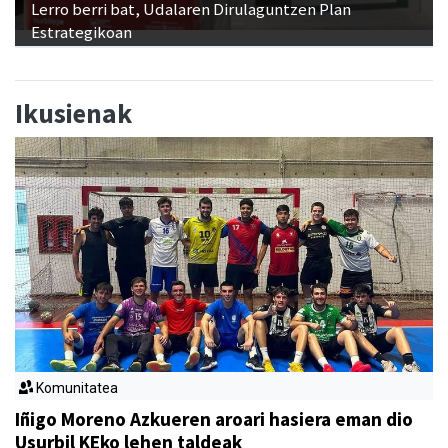
Lerro berri bat, Udalaren Dirulaguntzen Plan
Estrategikoan
Ikusienak
Komunitatea
Iñigo Moreno Azkueren aroari hasiera eman dio
Usurbil KEko lehen taldeak