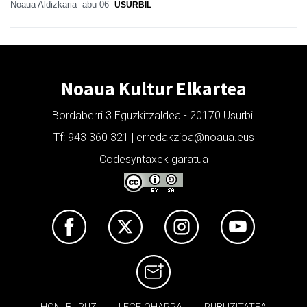
Noaua Aldizkaria
abu 06
USURBIL
Noaua Kultur Elkartea
Bordaberri 3 Eguzkitzaldea - 20170 Usurbil
Tf: 943 360 321 | erredakzioa@noaua.eus
Codesyntaxek garatua