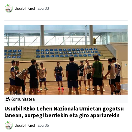
Usurbil Kirol
abu 03
Komunitatea
Usurbil KEko Lehen Nazionala Urnietan gogotsu
lanean, aurpegi berriekin eta giro apartarekin
Usurbil Kirol
abu 05