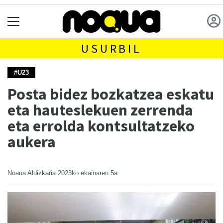
USURBIL
#U23
Posta bidez bozkatzea eskatu
eta hauteslekuen zerrenda
eta errolda kontsultatzeko
aukera
Noaua Aldizkaria
2023ko ekainaren 5a