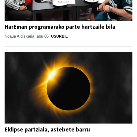
HarEman programarako parte hartzaile bila
Noaua Aldizkaria
abu 06
USURBIL
Eklipse partziala, astebete barru