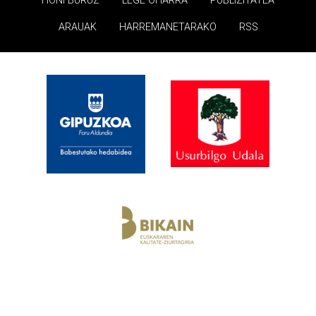
HONI BURUZ
LEGE OHARRA
PUBLIZITATEA
ARAUAK
HARREMANETARAKO
RSS