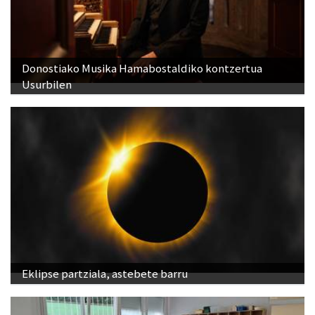
Donostiako Musika Hamabostaldiko kontzertua
Usurbilen
Eklipse partziala, astebete barru