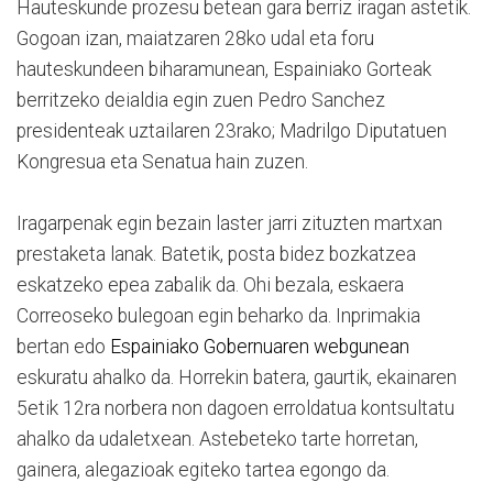
Hauteskunde prozesu betean gara berriz iragan astetik.
Gogoan izan, maiatzaren 28ko udal eta foru
hauteskundeen biharamunean, Espainiako Gorteak
berritzeko deialdia egin zuen Pedro Sanchez
presidenteak uztailaren 23rako; Madrilgo Diputatuen
Kongresua eta Senatua hain zuzen.
Iragarpenak egin bezain laster jarri zituzten martxan
prestaketa lanak. Batetik, posta bidez bozkatzea
eskatzeko epea zabalik da. Ohi bezala, eskaera
Correoseko bulegoan egin beharko da. Inprimakia
bertan edo
Espainiako Gobernuaren webgunean
eskuratu ahalko da. Horrekin batera, gaurtik, ekainaren
5etik 12ra norbera non dagoen erroldatua kontsultatu
ahalko da udaletxean. Astebeteko tarte horretan,
gainera, alegazioak egiteko tartea egongo da.