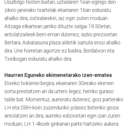
Usurbilgo festen baitan, uztailaren 1ean egingo den
zikiro-janerako txartelak ekainaren 16an eskuratu
ahalko dira, ostiralarekin, iaz egin zuten moduan.
Aitzaga elkartean jarriko dituzte salgai 19:30etan,
antolatzaileek berri eman dutenez, iazko prezioetan.
Bertara, Askatasuna plaza aldetik sartuta erosi ahalko
dira. Une horretan agortze ez badira, Bordatxon eta
Txiribogan eskuratu ahalko dira.
Haurren Eguneko ekimenetarako izen-ematea
Etxeko txikienei begira,
ekainaren 30erako
ekimen
sorta prestatzen ari da urtero legez, herriko guraso
talde bat. Momentuz, aurreratu dutenez, goiz parterako
LH eta DBH-koei zuzenduriko jolasez beteriko goiza
antolatzen ari dira; aurreko edizioetan egin izan zuten
moduan, LH 1-4koek ginkanan parte hartzeko aukera