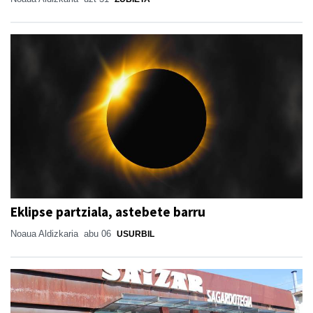
Eklipse partziala, astebete barru
Noaua Aldizkaria
abu 06
USURBIL