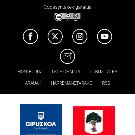
Codesyntaxek garatua
HONI BURUZ
LEGE OHARRA
PUBLIZITATEA
ARAUAK
HARREMANETARAKO
RSS