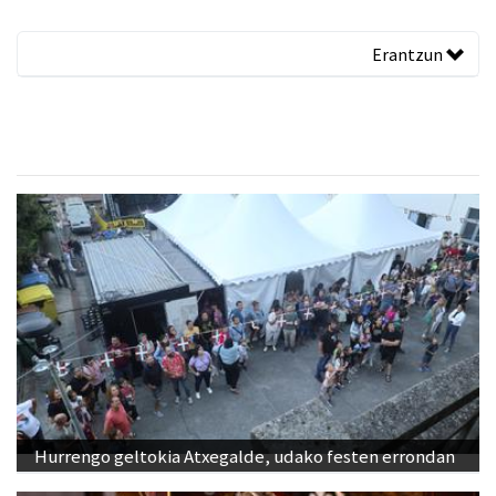
Erantzun
Hurrengo geltokia Atxegalde, udako festen errondan