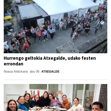
Hurrengo geltokia Atxegalde, udako festen
errondan
Noaua Aldizkaria
abu 06
ATXEGALDE