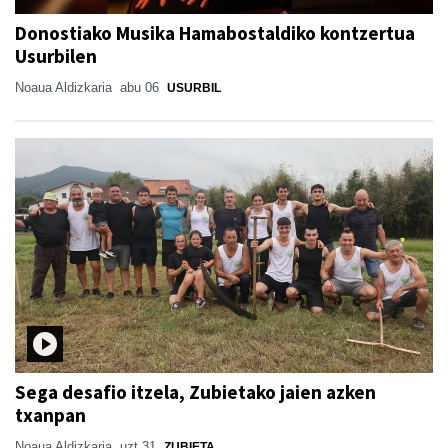
Donostiako Musika Hamabostaldiko kontzertua
Usurbilen
Noaua Aldizkaria
abu 06
USURBIL
Sega desafio itzela, Zubietako jaien azken
txanpan
Noaua Aldizkaria
uzt 31
ZUBIETA