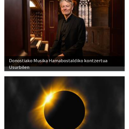
Donostiako Musika Hamabostaldiko kontzertua
Usurbilen