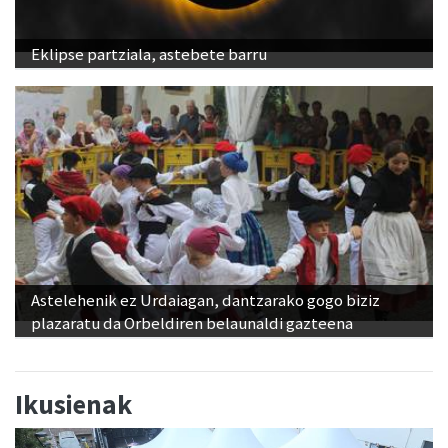
Eklipse partziala, astebete barru
Astelehenik ez Urdaiagan, dantzarako gogo biziz
plazaratu da Orbeldiren belaunaldi gazteena
Ikusienak