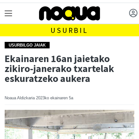
USURBIL
USURBILGO JAIAK
Ekainaren 16an jaietako
zikiro-janerako txartelak
eskuratzeko aukera
Noaua Aldizkaria
2023ko ekainaren 5a