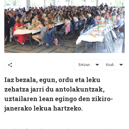
Entzun
Itzuli
Iaz bezala, egun, ordu eta leku
zehatza jarri du antolakuntzak,
uztailaren 1ean egingo den zikiro-
janerako lekua hartzeko.