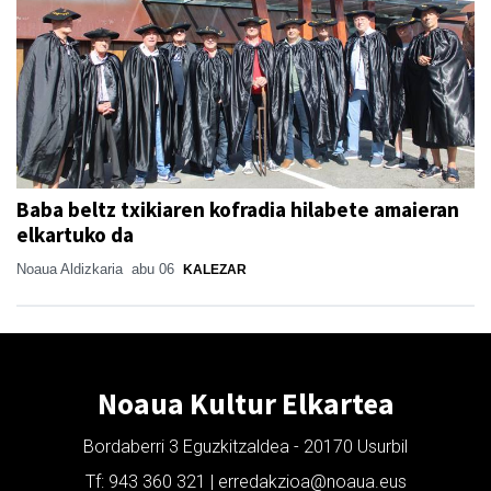
Baba beltz txikiaren kofradia hilabete amaieran
elkartuko da
Noaua Aldizkaria
abu 06
KALEZAR
Noaua Kultur Elkartea
Bordaberri 3 Eguzkitzaldea - 20170 Usurbil
Tf: 943 360 321 | erredakzioa@noaua.eus