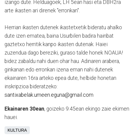
izango dute. Helduagoek, LH 5ean hasi eta DBH2ra
arte ikasten ari direnek "erronkan".
Herrian ikasten dutenek ikastetxetik bideratu ahalko
dute izen ematea, baina Usurbilen badira hainbat
gaztetxo herritik kanpo ikasten dutenak. Haiei
zuzendua dago bereziki, guraso talde honek NOAUA!
bidez zabaldu nahi duen ohar hau. Adinaren arabera,
ginkanan edo erronkan izena eman nahi dutenek
ekainaren 16ra arteko epea dute, helbide honetan
inskripzioa bideratzeko:
santixabelak.umeen.eguna@gmail.com
Ekainaren 30ean
, goizeko 9:45ean
ekingo zaie ekimen
hauei.
KULTURA