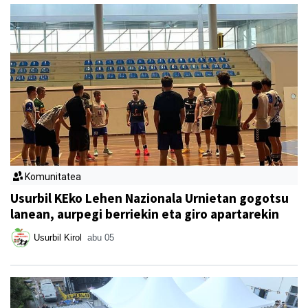
Komunitatea
Usurbil KEko Lehen Nazionala Urnietan gogotsu
lanean, aurpegi berriekin eta giro apartarekin
Usurbil Kirol
abu 05