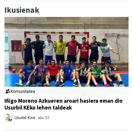
Ikusienak
Komunitatea
Iñigo Moreno Azkueren aroari hasiera eman dio
Usurbil KEko lehen taldeak
Usurbil Kirol
abu 03