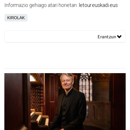
Informazio gehiago atari honetan:
letour.euskadi.eus
KIROLAK
Erantzun