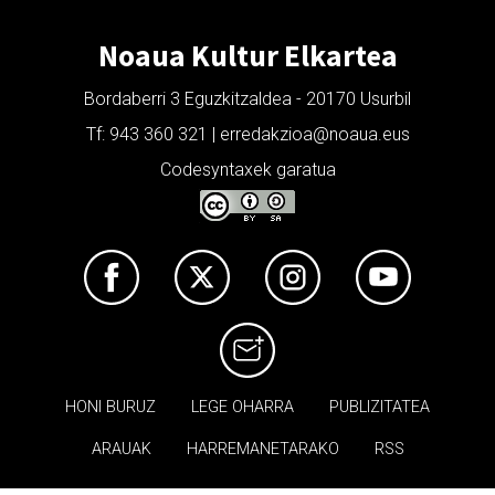
Noaua Kultur Elkartea
Bordaberri 3 Eguzkitzaldea - 20170 Usurbil
Tf: 943 360 321 | erredakzioa@noaua.eus
Codesyntaxek garatua
HONI BURUZ
LEGE OHARRA
PUBLIZITATEA
ARAUAK
HARREMANETARAKO
RSS