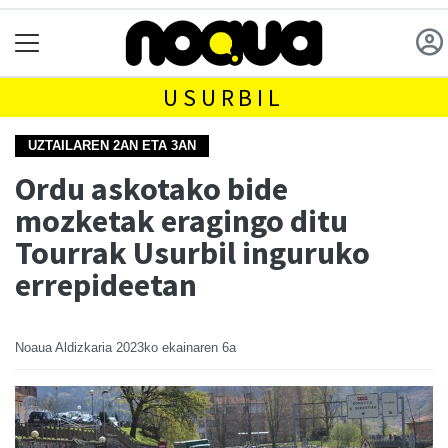
USURBIL
UZTAILAREN 2AN ETA 3AN
Ordu askotako bide
mozketak eragingo ditu
Tourrak Usurbil inguruko
errepideetan
Noaua Aldizkaria
2023ko ekainaren 6a