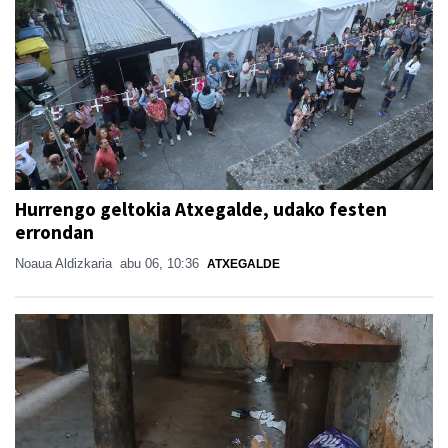
Hurrengo geltokia Atxegalde, udako festen
errondan
Noaua Aldizkaria
abu 06, 10:36
ATXEGALDE