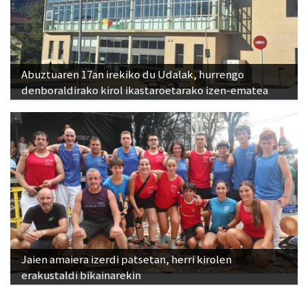
Abuztuaren 17an irekiko du Udalak, hurrengo
denboraldirako kirol ikastaroetarako izen-ematea
Jaien amaiera izerdi patsetan, herri kirolen
erakustaldi bikainarekin