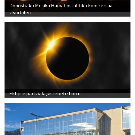
Donostiako Musika Hamabostaldiko kontzertua
Usurbilen
Eklipse partziala, astebete barru