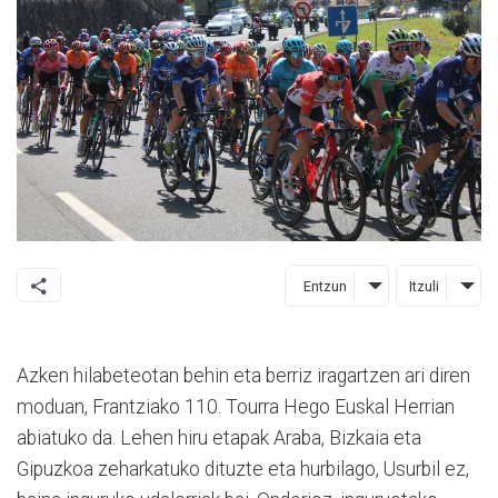
Entzun
Itzuli
Azken hilabeteotan behin eta berriz iragartzen ari diren
moduan, Frantziako 110. Tourra Hego Euskal Herrian
abiatuko da. Lehen hiru etapak Araba, Bizkaia eta
Gipuzkoa zeharkatuko dituzte eta hurbilago, Usurbil ez,