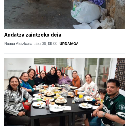
Andatza zaintzeko deia
Noaua Aldizkaria
abu 06, 09:00
URDAIAGA