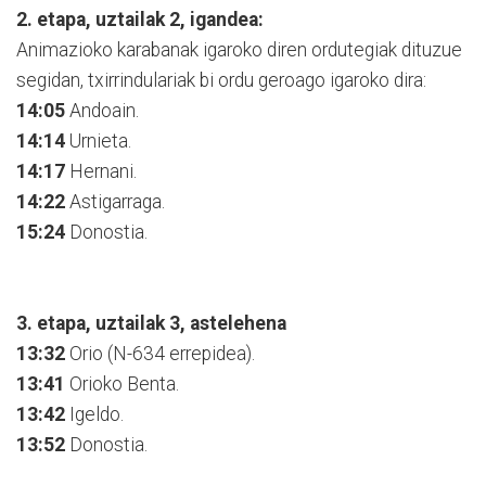
2. etapa, uztailak 2, igandea:
Animazioko karabanak igaroko diren ordutegiak dituzue
segidan, txirrindulariak bi ordu geroago igaroko dira:
14:05
Andoain.
14:14
Urnieta.
14:17
Hernani.
14:22
Astigarraga.
15:24
Donostia.
3. etapa, uztailak 3, astelehena
13:32
Orio (N-634 errepidea).
13:41
Orioko Benta.
13:42
Igeldo.
13:52
Donostia.