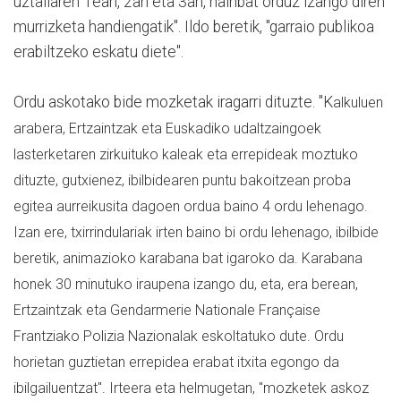
uztailaren 1ean, 2an eta 3an, hainbat orduz izango diren
murrizketa handiengatik". Ildo beretik, "garraio publikoa
erabiltzeko eskatu diete".
Ordu askotako bide mozketak iragarri dituzte. "K
alkuluen
arabera, Ertzaintzak eta Euskadiko udaltzaingoek
lasterketaren zirkuituko kaleak eta errepideak moztuko
dituzte, gutxienez, ibilbidearen puntu bakoitzean proba
egitea aurreikusita dagoen ordua baino 4 ordu lehenago.
Izan ere, txirrindulariak irten baino bi ordu lehenago, ibilbide
beretik, animazioko karabana bat igaroko da. Karabana
honek 30 minutuko iraupena izango du, eta, era berean,
Ertzaintzak eta Gendarmerie Nationale Française
Frantziako Polizia Nazionalak eskoltatuko dute. Ordu
horietan guztietan errepidea erabat itxita egongo da
ibilgailuentzat". Irteera eta helmugetan, "mozketek askoz