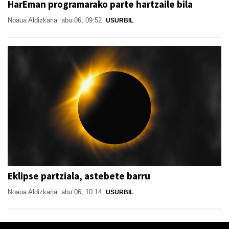
HarEman programarako parte hartzaile bila
Noaua Aldizkaria
abu 06, 09:52
USURBIL
Eklipse partziala, astebete barru
Noaua Aldizkaria
abu 06, 10:14
USURBIL