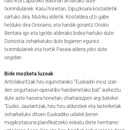
hasi eta Lapurdiko Baionan amaituko dute
txirrindulariek. Kasu honetan, Gipuzkoara kostaldetik
sartuko dira, Mutriku aldetik. Kostaldea utzi gabe
helduko dira Orioraino, eta handik gorantz Orioko
Bentara igo eta Igeldo alderako bidea hartuko dute.
Donostia zeharkatuko dute bigarren egunez
txirrindulariek eta hortik Pasaia aldera joko dute
segidan.
Bide mozketa luzeak
Antolakuntzak hiru egunotarako "Euskadin inoiz izan
den segurtasun-operatibo handienetako bat" aurkeztu
dute aste hasiera honetan, ohartarazpen argi batekin:
"Eusko Jaurlaritzak, hiru foru aldundiek eta lasterketak
zeharkatuko dituen Euskadiko udalek beren
mugikortasuna planifikatzeko eskatu diete herritarrei