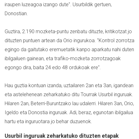
iraupen luzeagoa izango dute". Usurbildik gertuen,
Donostian.
Guztira, 2.190 mozketa-puntu zenbatu dituzte, kritikotzat jo
dituzten puntuen artean da Orio ingurukoa. "Kontrol zorrotza
egingo da gaitutako eremuetatik kanpo aparkatu nahi duten
ibilgailuen gainean, eta trafiko-mozketa zorrotzagoak
egongo dira, baita 24 edo 48 ordukoak ere".
Hau guztia kontuan izanda, uztailaren 2an eta 3an, igandean
eta astelehenean zeharkatuko ditu Tourrak Usurbil inguruak.
Hilaren 2an, Beterri-Buruntzako lau udalerri. Hilaren 3an, Orio,
Igeldo eta Donostia inguruak. Adi, beraz, egunotan ibilgailua
hartu eta inguruotara jo behar duzuenok.
Usurbil inguruak zeharkatuko dituzten etapak