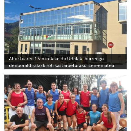
Abuztuaren 17an irekiko du Udalak, hurrengo
denboraldirako kirol ikastaroetarako izen-ematea