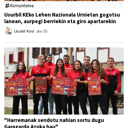
Komunitatea
Usurbil KEko Lehen Nazionala Urnietan gogotsu
lanean, aurpegi berriekin eta giro apartarekin
Usurbil Kirol
abu 05
"Harremanak sendotu nahian sortu dugu
Garagardo Azoka hau"