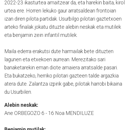
2022-23 ikasturtea amaitzear da, eta harekin baita, kirol
urtea ere. Horren lekuko gaur arratsaldean frontoian
izan diren pilota partidak. Usurbilgo pilotari gaztetxoen
arteko finalak jokatu dituzte alebin neskak eta mutilek
eta benjamin zein infantil mutilek.
Maila ederra erakutsi dute harmailak bete dituzten
lagunen eta etxekoen aurrean. Merezitako sari
banaketarekin eman diote amaiera arratsalde pasari.
Eta bukatzeko, herriko pilotari gazteen talde argazkia
atera dute. Zalantza izpirik gabe, pilotak harrobi bikaina
du Usurbilen.
Alebin neskak:
Ane ORBEGOZO 6 - 16 Noa MENDILUZE
Benjamin mutilak: