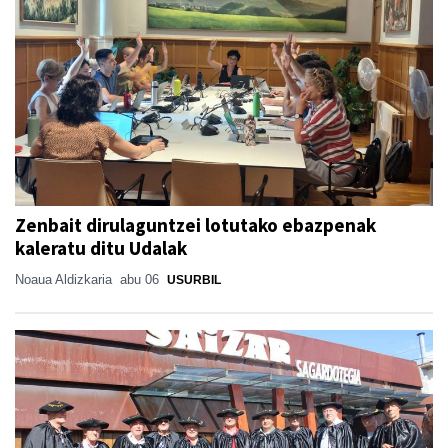
Zenbait dirulaguntzei lotutako ebazpenak
kaleratu ditu Udalak
Noaua Aldizkaria
abu 06
USURBIL