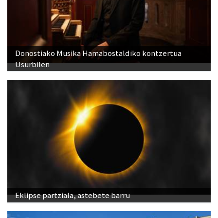
Donostiako Musika Hamabostaldiko kontzertua
Usurbilen
Eklipse partziala, astebete barru