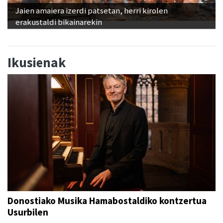
Jaien amaiera izerdi patsetan, herri kirolen
erakustaldi bikainarekin
Ikusienak
Donostiako Musika Hamabostaldiko kontzertua
Usurbilen