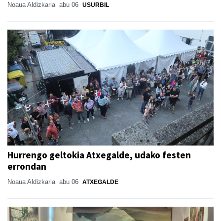
Noaua Aldizkaria
abu 06
USURBIL
Hurrengo geltokia Atxegalde, udako festen
errondan
Noaua Aldizkaria
abu 06
ATXEGALDE