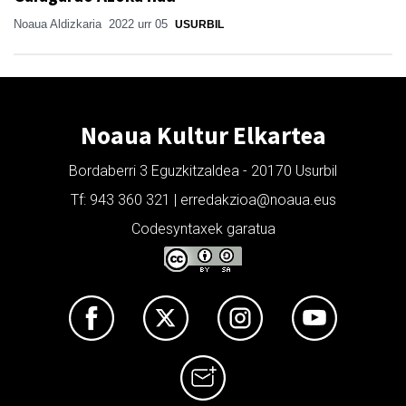
Noaua Aldizkaria
2022 urr 05
USURBIL
Noaua Kultur Elkartea
Bordaberri 3 Eguzkitzaldea - 20170 Usurbil
Tf: 943 360 321 | erredakzioa@noaua.eus
Codesyntaxek garatua