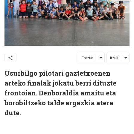
Entzun
Itzuli
Usurbilgo pilotari gaztetxoenen
arteko finalak jokatu berri dituzte
frontoian. Denboraldia amaitu eta
borobiltzeko talde argazkia atera
dute.