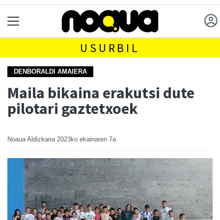
USURBIL
DENBORALDI AMAIERA
Maila bikaina erakutsi dute
pilotari gaztetxoek
Noaua Aldizkaria
2023ko ekainaren 7a