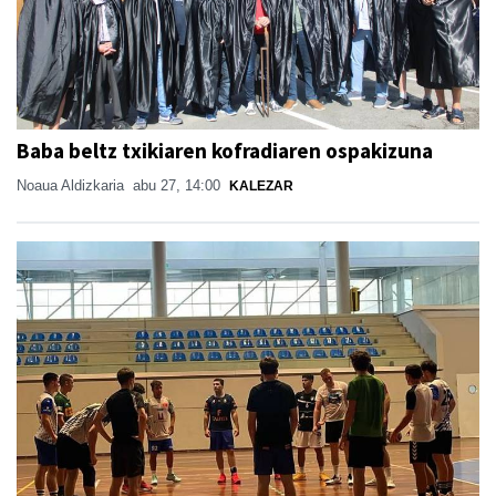
Baba beltz txikiaren kofradiaren ospakizuna
Noaua Aldizkaria
abu 27, 14:00
KALEZAR