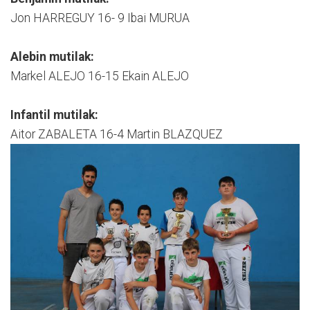
Jon HARREGUY 16- 9 Ibai MURUA
Alebin mutilak:
Markel ALEJO 16-15 Ekain ALEJO
Infantil mutilak:
Aitor ZABALETA 16-4 Martin BLAZQUEZ