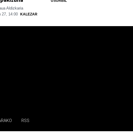
USURBIL
ua Aldizkaria
 27, 14:00
KALEZAR
ARAKO
RSS