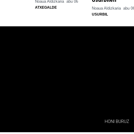
Noaua Aldizkaria
abu 06
ATXEGALDE
Noaua Aldizkaria
abu 0
USURBIL
HONI BURUZ