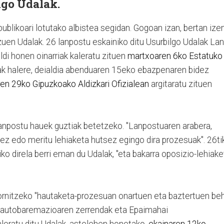
lgo Udalak.
ublikoari lotutako albistea segidan. Gogoan izan, bertan ize
zuen Udalak. 26 lanpostu eskainiko ditu Usurbilgo Udalak Lan
ldi honen oinarriak kaleratu zituen
martxoaren 6ko Estatuko
lak halere, deialdia abenduaren 15eko ebazpenaren bidez
n 29ko Gipuzkoako Aldizkari Ofizialean
argitaratu zituen
lanpostu hauek guztiak betetzeko. "Lanpostuaren arabera,
dez edo meritu lehiaketa hutsez egingo dira prozesuak". 26ti
ko direla berri eman du Udalak, "eta bakarra oposizio-lehiake
hornitzeko "hautaketa-prozesuan onartuen eta baztertuen be
o autobaremazioaren zerrendak eta Epaimahai
aleratu ditu Udalak, astelehen honetako,
ekainaren 12ko