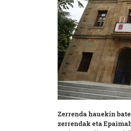
Zerrenda hauekin bate
zerrendak eta Epaimah