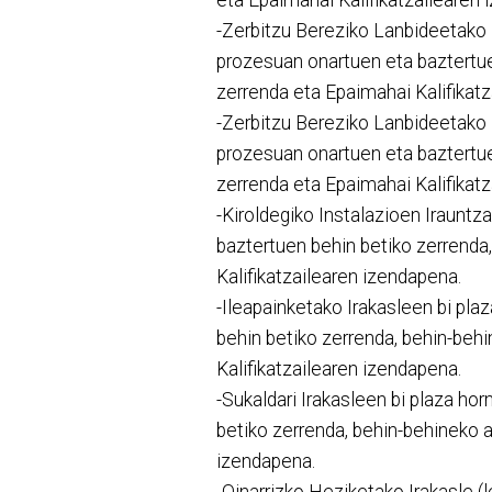
-Zerbitzu Bereziko Lanbideetako 
prozesuan onartuen eta baztertu
zerrenda eta Epaimahai Kalifikat
-Zerbitzu Bereziko Lanbideetako 
prozesuan onartuen eta baztertu
zerrenda eta Epaimahai Kalifikat
-Kiroldegiko Instalazioen Irauntz
baztertuen behin betiko zerrend
Kalifikatzailearen izendapena.
-Ileapainketako Irakasleen bi pl
behin betiko zerrenda, behin-be
Kalifikatzailearen izendapena.
-Sukaldari Irakasleen bi plaza h
betiko zerrenda, behin-behineko 
izendapena.
-Oinarrizko Heziketako Irakasle (