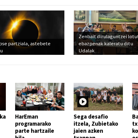
Zenbait dirulaguntzei lot
pse partziala, astebete
ebazpenak kaleratu ditu
ru
Udalak
ika
HarEman
Sega desafio
Ba
programarako
itzela, Zubietako
tx
parte hartzaile
jaien azken
ko
bila
txanpan
o