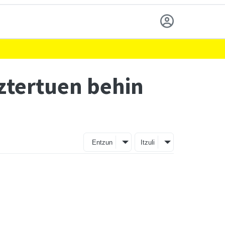
ztertuen behin
Entzun
Itzuli