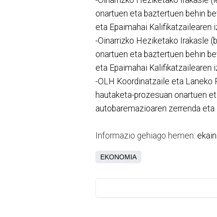
onartuen eta baztertuen behin b
eta Epaimahai Kalifikatzailearen
-Oinarrizko Heziketako Irakasle (
onartuen eta baztertuen behin b
eta Epaimahai Kalifikatzailearen 
-OLH Koordinatzaile eta Laneko P
hautaketa-prozesuan onartuen eta
autobaremazioaren zerrenda eta E
Informazio gehiago hemen:
ekain
EKONOMIA