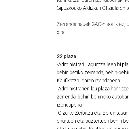
Gipuzkoako Aldizkari Ofizialaren 
Zerrenda hauek GAO-n soilik ez, Ud
dira.
22 plaza
-Administrari Laguntzaileen bi p
behin betiko zerrenda, behin-be
Kalifikatzailearen izendapena.
-
Administrarien lau plaza hornit
zerrenda, behin-behineko autobar
izendapena.
-
Gizarte Zerbitzu eta Berdintasun
onartuen eta baztertuen behin b
eta Epaimahai Kalifikatzailearen 