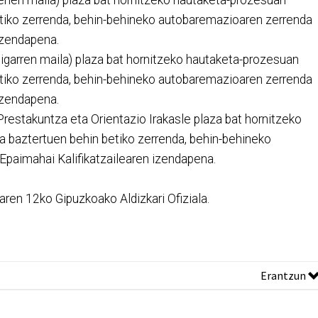
etiko zerrenda, behin-behineko autobaremazioaren zerrenda
 izendapena.
bigarren maila) plaza bat hornitzeko hautaketa-prozesuan
etiko zerrenda, behin-behineko autobaremazioaren zerrenda
izendapena.
restakuntza eta Orientazio Irakasle plaza bat hornitzeko
 baztertuen behin betiko zerrenda, behin-behineko
paimahai Kalifikatzailearen izendapena.
aren 12ko Gipuzkoako Aldizkari Ofiziala.
Erantzun