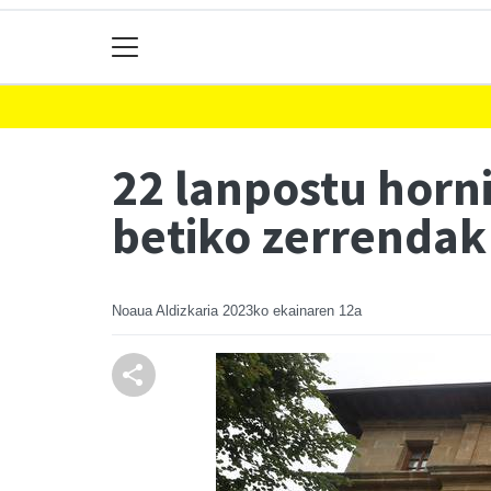
22 lanpostu horn
betiko zerrendak
Noaua Aldizkaria
2023ko ekainaren 12a