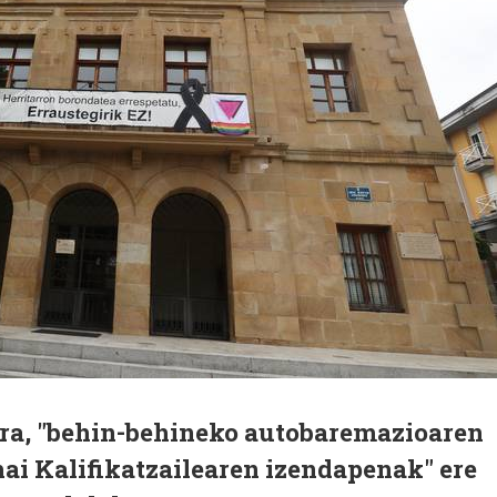
ra, "behin-behineko autobaremazioaren
ai Kalifikatzailearen izendapenak" ere