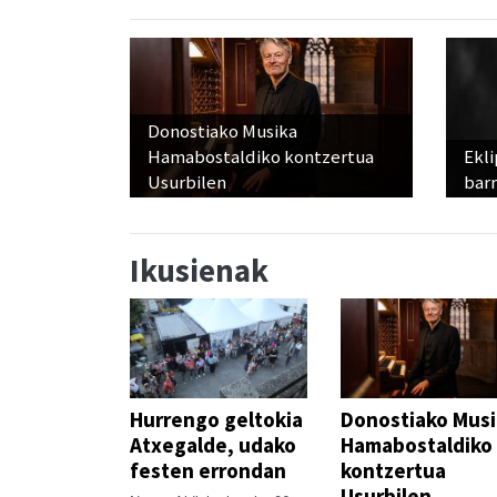
Donostiako Musika
Hamabostaldiko kontzertua
Ekli
Usurbilen
bar
Ikusienak
Hurrengo geltokia
Donostiako Mus
Atxegalde, udako
Hamabostaldiko
festen errondan
kontzertua
Usurbilen