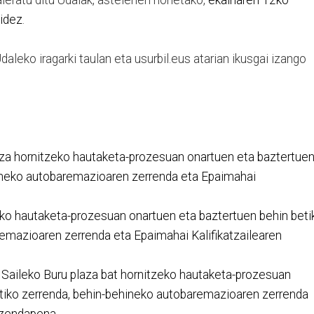
bidez
.
aleko iragarki taulan eta usurbil.eus atarian ikusgai izango
laza hornitzeko hautaketa-prozesuan onartuen eta baztertue
hineko autobaremazioaren zerrenda eta Epaimahai
zeko hautaketa-prozesuan onartuen eta baztertuen behin beti
emazioaren zerrenda eta Epaimahai Kalifikatzailearen
 Saileko Buru plaza bat hornitzeko hautaketa-prozesuan
etiko zerrenda, behin-behineko autobaremazioaren zerrenda
izendapena.