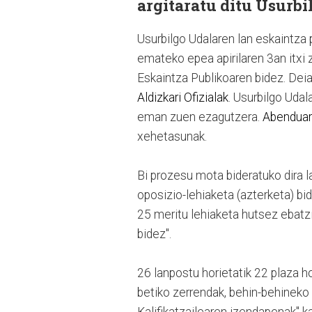
argitaratu ditu Usurbi
Usurbilgo Udalaren lan eskaintza p
emateko epea apirilaren 3an itxi 
Eskaintza Publikoaren bidez. Deia
Aldizkari Ofizialak
. Usurbilgo Uda
eman zuen ezagutzera.
Abenduare
xehetasunak.
Bi prozesu mota bideratuko dira 
oposizio-lehiaketa (azterketa) bi
25 meritu lehiaketa hutsez ebatzi
bidez".
26 lanpostu horietatik 22 plaza 
betiko zerrendak, behin-behinek
Kalifikatzailearen izendapenak" k