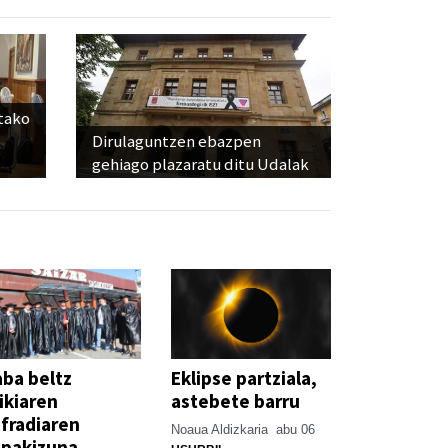
utako
Dirulaguntzen ebazpen
gehiago plazaratu ditu Udalak
ba beltz
Eklipse partziala,
ikiaren
astebete barru
fradiaren
Noaua Aldizkaria
abu 06
spakizuna