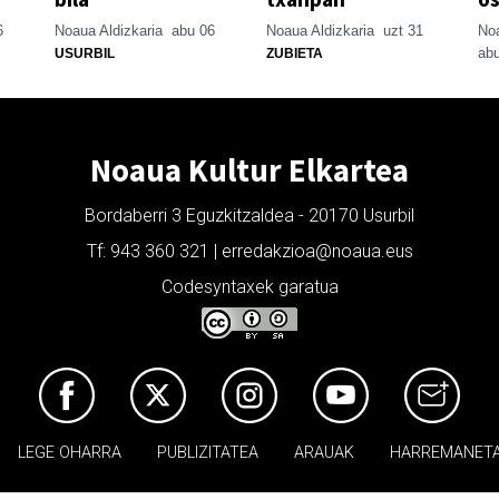
6
Noaua Aldizkaria
abu 06
Noaua Aldizkaria
uzt 31
Noa
abu
USURBIL
ZUBIETA
Noaua Kultur Elkartea
Bordaberri 3 Eguzkitzaldea - 20170 Usurbil
Tf: 943 360 321 | erredakzioa@noaua.eus
Codesyntaxek garatua
LEGE OHARRA
PUBLIZITATEA
ARAUAK
HARREMANET