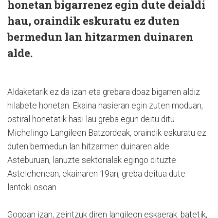
honetan bigarrenez egin dute deialdi
hau, oraindik eskuratu ez duten
bermedun lan hitzarmen duinaren
alde.
Aldaketarik ez da izan eta grebara doaz bigarren aldiz
hilabete honetan. Ekaina hasieran egin zuten moduan,
ostiral honetatik hasi lau greba egun deitu ditu
Michelingo Langileen Batzordeak, oraindik eskuratu ez
duten bermedun lan hitzarmen duinaren alde.
Asteburuan, lanuzte sektorialak egingo dituzte.
Astelehenean, ekainaren 19an, greba deitua dute
lantoki osoan.
Gogoan izan, zeintzuk diren langileon eskaerak:
batetik,