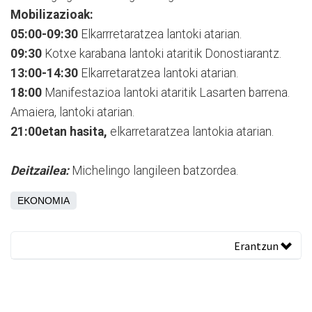
Mobilizazioak:
05:00-09:30
Elkarrretaratzea lantoki atarian.
09:30
Kotxe karabana lantoki ataritik Donostiarantz.
13:00-14:30
Elkarretaratzea lantoki atarian.
18:00
Manifestazioa lantoki ataritik Lasarten barrena.
Amaiera, lantoki atarian.
21:00etan hasita,
elkarretaratzea lantokia atarian.
Deitzailea:
Michelingo langileen batzordea.
EKONOMIA
Erantzun