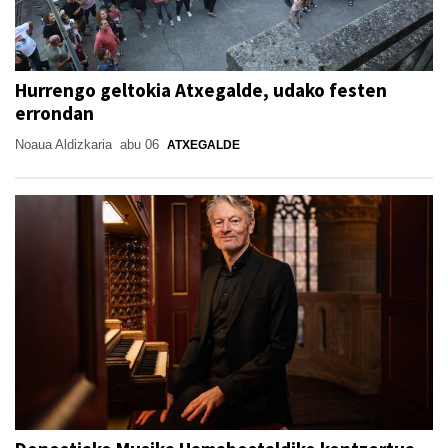
Hurrengo geltokia Atxegalde, udako festen
errondan
Noaua Aldizkaria
abu 06
ATXEGALDE