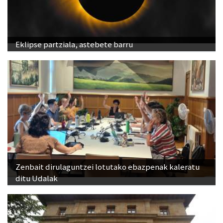
Eklipse partziala, astebete barru
Zenbait dirulaguntzei lotutako ebazpenak kaleratu
ditu Udalak