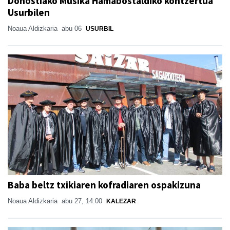
Donostiako Musika Hamabostaldiko kontzertua
Usurbilen
Noaua Aldizkaria
abu 06
USURBIL
Baba beltz txikiaren kofradiaren ospakizuna
Noaua Aldizkaria
abu 27, 14:00
KALEZAR