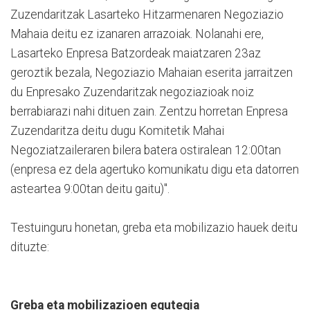
Zuzendaritzak Lasarteko Hitzarmenaren Negoziazio
Mahaia deitu ez izanaren arrazoiak. Nolanahi ere,
Lasarteko Enpresa Batzordeak maiatzaren 23az
geroztik bezala, Negoziazio Mahaian eserita jarraitzen
du Enpresako Zuzendaritzak negoziazioak noiz
berrabiarazi nahi dituen zain. Zentzu horretan Enpresa
Zuzendaritza deitu dugu Komitetik Mahai
Negoziatzaileraren bilera batera ostiralean 12:00tan
(enpresa ez dela agertuko komunikatu digu eta datorren
asteartea 9:00tan deitu gaitu)".
Testuinguru honetan, greba eta mobilizazio hauek deitu
dituzte:
Greba eta mobilizazioen egutegia