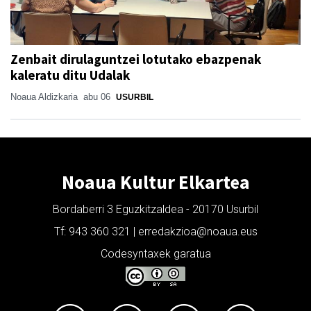
Zenbait dirulaguntzei lotutako ebazpenak
kaleratu ditu Udalak
Noaua Aldizkaria
abu 06
USURBIL
Noaua Kultur Elkartea
Bordaberri 3 Eguzkitzaldea - 20170 Usurbil
Tf: 943 360 321 | erredakzioa@noaua.eus
Codesyntaxek garatua