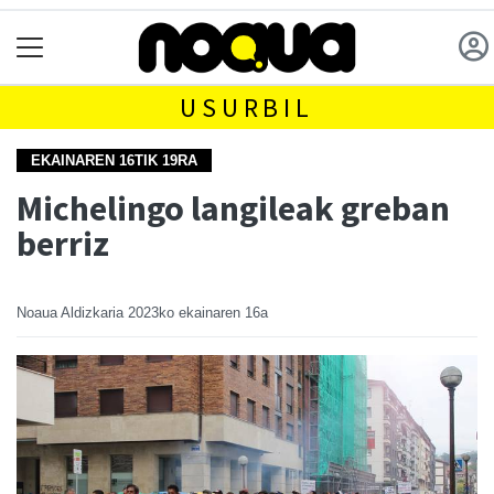
USURBIL
EKAINAREN 16TIK 19RA
Michelingo langileak greban
berriz
Noaua Aldizkaria
2023ko ekainaren 16a