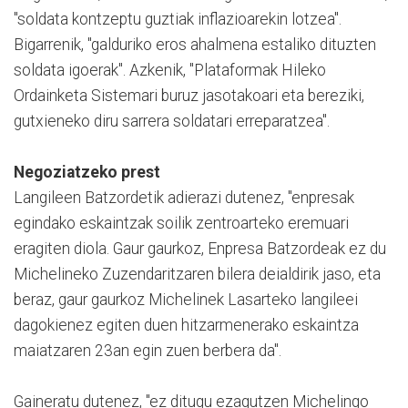
"soldata kontzeptu guztiak inflazioarekin lotzea".
Bigarrenik, "galduriko eros ahalmena estaliko dituzten
soldata igoerak". Azkenik, "Plataformak Hileko
Ordainketa Sistemari buruz jasotakoari eta bereziki,
gutxieneko diru sarrera soldatari erreparatzea".
Negoziatzeko prest
Langileen Batzordetik adierazi dutenez, "enpresak
egindako eskaintzak soilik zentroarteko eremuari
eragiten diola. Gaur gaurkoz, Enpresa Batzordeak ez du
Michelineko Zuzendaritzaren bilera deialdirik jaso, eta
beraz, gaur gaurkoz Michelinek Lasarteko langileei
dagokienez egiten duen hitzarmenerako eskaintza
maiatzaren 23an egin zuen berbera da".
Gaineratu dutenez, "ez ditugu ezagutzen Michelingo