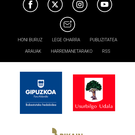
HONI BURUZ
LEGE OHARRA
PUBLIZITATEA
ARAUAK
HARREMANETARAKO
RSS