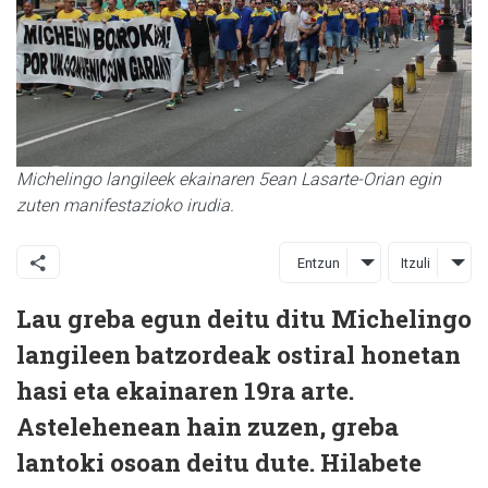
Michelingo langileek ekainaren 5ean Lasarte-Orian egin
zuten manifestazioko irudia.
Entzun
Itzuli
Lau greba egun deitu ditu Michelingo
langileen batzordeak ostiral honetan
hasi eta ekainaren 19ra arte.
Astelehenean hain zuzen, greba
lantoki osoan deitu dute. Hilabete