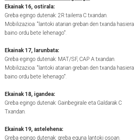
Ekainak 16, ostirala:
Greba egingo dutenak: 2R tailerra C txandan.
Mobilizazioa: "lantoki atarian greban den txanda hasiera
baino ordu bete lehenago".
Ekainak 17, larunbata:
Greba egingo dutenak: MAT/SF, CAP A txandan.
Mobilizazioa: "lantoki atarian greban den txanda hasiera
baino ordu bete lehenago".
Ekainak 18, igandea:
Greba egingo dutenak: Gainbegirale eta Galdarak C
Txandan.
Ekainak 19, astelehena:
Greba egingo dutenak: greba eguna lantoki osoan.