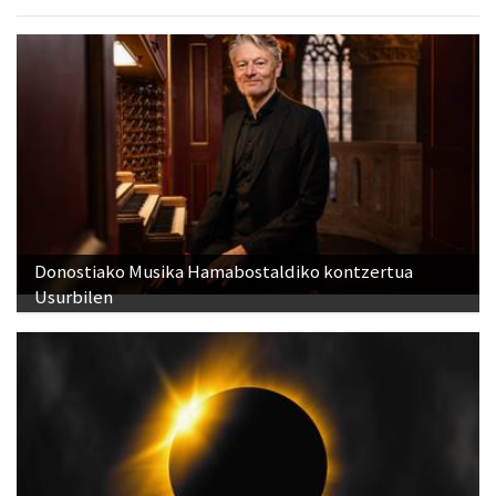
Donostiako Musika Hamabostaldiko kontzertua
Usurbilen