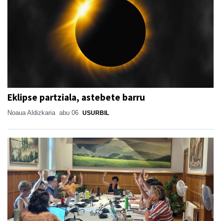
Eklipse partziala, astebete barru
Noaua Aldizkaria
abu 06
USURBIL