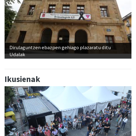
Dirulaguntzen ebazpen gehiago plazaratu ditu
Udalak
Ikusienak