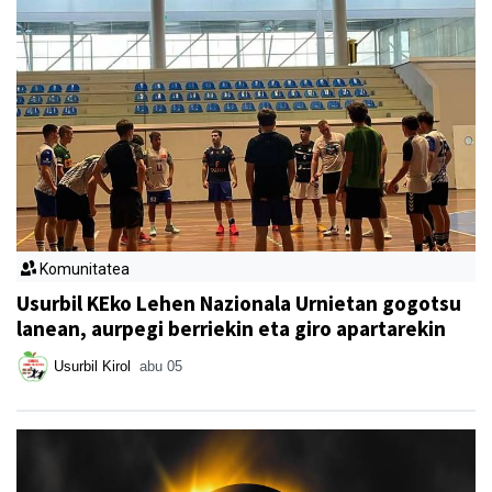
Komunitatea
Usurbil KEko Lehen Nazionala Urnietan gogotsu
lanean, aurpegi berriekin eta giro apartarekin
Usurbil Kirol
abu 05