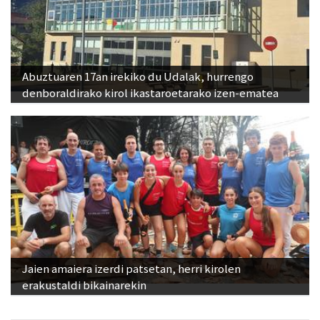
Abuztuaren 17an irekiko du Udalak, hurrengo
denboraldirako kirol ikastaroetarako izen-ematea
Jaien amaiera izerdi patsetan, herri kirolen
erakustaldi bikainarekin