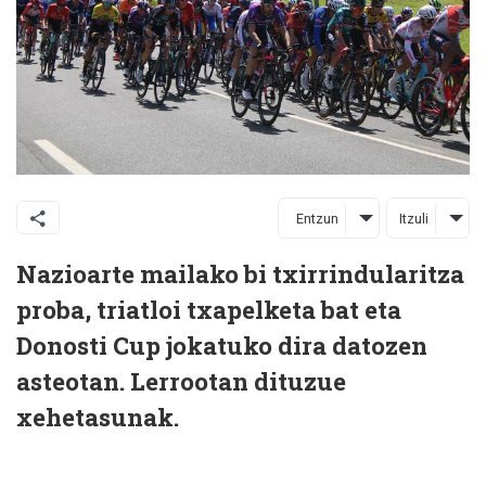
Entzun
Itzuli
Nazioarte mailako bi txirrindularitza
proba, triatloi txapelketa bat eta
Donosti Cup jokatuko dira datozen
asteotan. Lerrootan dituzue
xehetasunak.