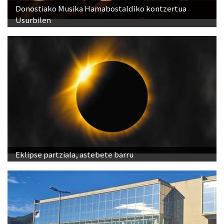
Donostiako Musika Hamabostaldiko kontzertua
Usurbilen
Eklipse partziala, astebete barru