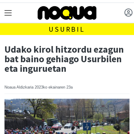
USURBIL
Udako kirol hitzordu ezagun
bat baino gehiago Usurbilen
eta inguruetan
Noaua Aldizkaria
2023ko ekainaren 23a