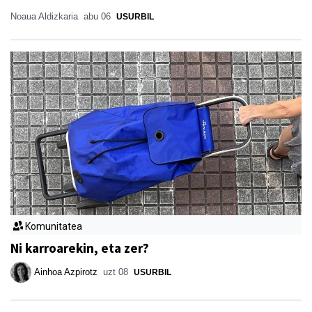
Noaua Aldizkaria
abu 06
USURBIL
Komunitatea
Ni karroarekin, eta zer?
Ainhoa Azpirotz
uzt 08
USURBIL