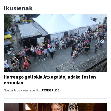
Ikusienak
Hurrengo geltokia Atxegalde, udako festen
errondan
Noaua Aldizkaria
abu 06
ATXEGALDE