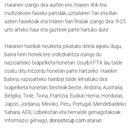
Haranen izango dira aurten ere; hilaren 4tik 6ra
multzokoen faseko partidak, uztailaren 7an eta 8an
azken fasekoak eta hilaren 9an finalak izango dira. 9-25
urte arteko haur eta gazteek parte hartuko dute.
Haranen hainbat neurketa jokatuko direla aipatu dugu,
baina herri honek ere ordezkaritza izango du
nazioarteko txapelketa honetan. Usurbil FT-k lau talde
osatu ditu hitzordu honetan parte hartzeko. Haiekin
batera, nazioarteko hainbat talde lehiatuko dira
txapelketa honetan; besteak beste, Andorra, Australia,
Belgika, Txile, Txina, Frantzia, Euskal Herria, Honduras,
Japon, Jordania, Mexiko, Peru, Portugal, Mendebaldeko
Sahara, AEB, Uzbekistan eta herrialde gehiagotakoak.
Informazio gehiago,
donosticup.com
atarian.