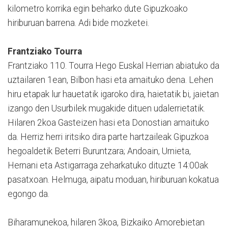
kilometro korrika egin beharko dute Gipuzkoako
hiriburuan barrena. Adi bide mozketei.
Frantziako Tourra
Frantziako 110. Tourra Hego Euskal Herrian abiatuko da
uztailaren 1ean, Bilbon hasi eta amaituko dena. Lehen
hiru etapak lur hauetatik igaroko dira, haietatik bi, jaietan
izango den Usurbilek mugakide dituen udalerrietatik.
Hilaren 2koa Gasteizen hasi eta Donostian amaituko
da. Herriz herri iritsiko dira parte hartzaileak Gipuzkoa
hegoaldetik Beterri Buruntzara; Andoain, Urnieta,
Hernani eta Astigarraga zeharkatuko dituzte 14:00ak
pasatxoan. Helmuga, aipatu moduan, hiriburuan kokatua
egongo da.
Biharamunekoa, hilaren 3koa, Bizkaiko Amorebietan