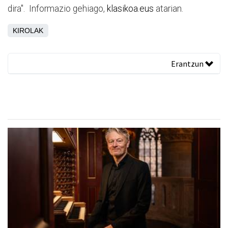
dira". Informazio gehiago,
klasikoa.eus
atarian.
KIROLAK
Erantzun