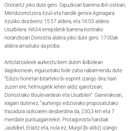
Oriorantz joko dute gero. Gipuzkoan barrena ibili ostean,
Mendizorrotzera itzuli eta handik gerora Aginagara
itzuliko dira berriz 15:57 aldera, eta 16:03 aldera
Usurbilera. N634 errepidetik barrena kontrako
noranzkoan Donostia aldera joko dute gero. 17:00ak
aldera amaituko da proba.
Antolatzaileek aurkeztu berri duten ibilbideari
dagokionean, inguruotako bide zatia nabarmendu dute.
"Edizio honetan bitarteko bi esprint izango dira; hain
zuzen ere, helmugatik lehen aldiz igarotzean,
Donostiako Boulevardean eta Usurbilen". Gainerakoan,
iragarri dutenez, "aurtengo ediziorako proposatutako
trazadura iazkoaren desberdina da, 230,3 km eta 7
mendate puntuagarrirekin. Protagonista handiak
Jaizkibel, Erlaitz eta, nola ez, Murgil (bi aldiz) izango