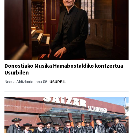
Donostiako Musika Hamabostaldiko kontzertua
Usurbilen
Noaua Aldizkaria
abu 06
USURBIL