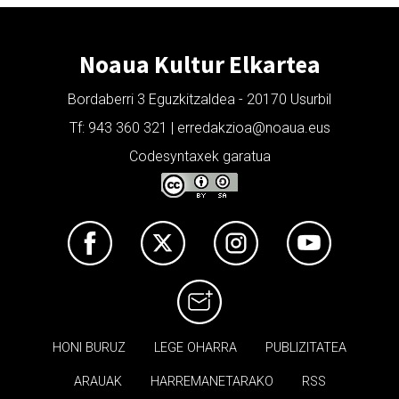
Noaua Kultur Elkartea
Bordaberri 3 Eguzkitzaldea - 20170 Usurbil
Tf: 943 360 321 | erredakzioa@noaua.eus
Codesyntaxek garatua
HONI BURUZ
LEGE OHARRA
PUBLIZITATEA
ARAUAK
HARREMANETARAKO
RSS