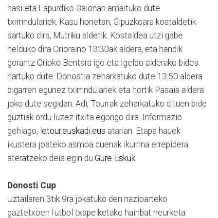
hasi eta Lapurdiko Baionan amaituko dute
txirrindulariek. Kasu honetan, Gipuzkoara kostaldetik
sartuko dira, Mutriku aldetik. Kostaldea utzi gabe
helduko dira Orioraino 13:30ak aldera, eta handik
gorantz Orioko Bentara igo eta Igeldo alderako bidea
hartuko dute. Donostia zeharkatuko dute 13:50 aldera
bigarren egunez txirrindulariek eta hortik Pasaia aldera
joko dute segidan. Adi, Tourrak zeharkatuko dituen bide
guztiak ordu luzez itxita egongo dira. Informazio
gehiago,
letour.euskadi.eus
atarian. Etapa hauek
ikustera joateko asmoa duenak ikurrina errepidera
ateratzeko deia egin du
Gure Eskuk
.
Donosti Cup
Uztailaren 3tik 9ra jokatuko den nazioarteko
gaztetxoen futbol txapelketako hainbat neurketa