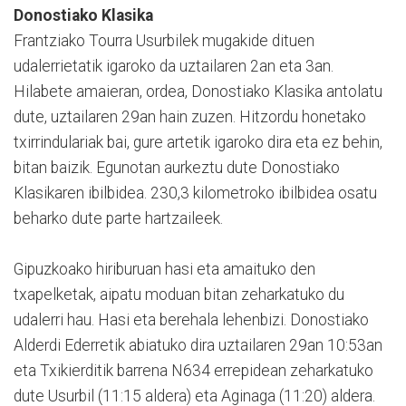
Donostiako Klasika
Frantziako Tourra Usurbilek mugakide dituen
udalerrietatik igaroko da uztailaren 2an eta 3an.
Hilabete amaieran, ordea, Donostiako Klasika antolatu
dute, uztailaren 29an hain zuzen. Hitzordu honetako
txirrindulariak bai, gure artetik igaroko dira eta ez behin,
bitan baizik. Egunotan aurkeztu dute Donostiako
Klasikaren ibilbidea. 230,3 kilometroko ibilbidea osatu
beharko dute parte hartzaileek.
Gipuzkoako hiriburuan hasi eta amaituko den
txapelketak, aipatu moduan bitan zeharkatuko du
udalerri hau. Hasi eta berehala lehenbizi. Donostiako
Alderdi Ederretik abiatuko dira uztailaren 29an 10:53an
eta Txikierditik barrena N634 errepidean zeharkatuko
dute Usurbil (11:15 aldera) eta Aginaga (11:20) aldera.