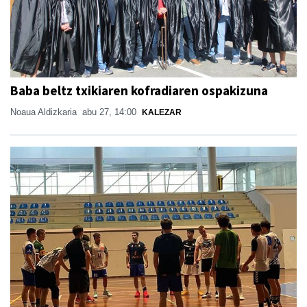
Baba beltz txikiaren kofradiaren ospakizuna
Noaua Aldizkaria
abu 27, 14:00
KALEZAR