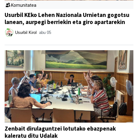
Komunitatea
Usurbil KEko Lehen Nazionala Urnietan gogotsu
lanean, aurpegi berriekin eta giro apartarekin
Usurbil Kirol
abu 05
Zenbait dirulaguntzei lotutako ebazpenak
kaleratu ditu Udalak