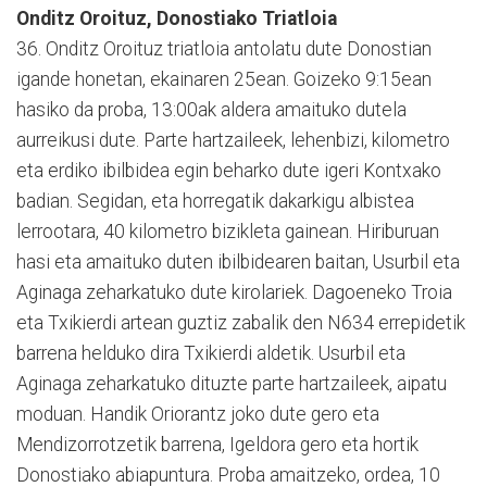
Onditz Oroituz, Donostiako Triatloia
36. Onditz Oroituz triatloia antolatu dute Donostian
igande honetan, ekainaren 25ean. Goizeko 9:15ean
hasiko da proba, 13:00ak aldera amaituko dutela
aurreikusi dute. Parte hartzaileek, lehenbizi, kilometro
eta erdiko ibilbidea egin beharko dute igeri Kontxako
badian. Segidan, eta horregatik dakarkigu albistea
lerrootara, 40 kilometro bizikleta gainean. Hiriburuan
hasi eta amaituko duten ibilbidearen baitan, Usurbil eta
Aginaga zeharkatuko dute kirolariek. Dagoeneko Troia
eta Txikierdi artean guztiz zabalik den N634 errepidetik
barrena helduko dira Txikierdi aldetik. Usurbil eta
Aginaga zeharkatuko dituzte parte hartzaileek, aipatu
moduan. Handik Oriorantz joko dute gero eta
Mendizorrotzetik barrena, Igeldora gero eta hortik
Donostiako abiapuntura. Proba amaitzeko, ordea, 10