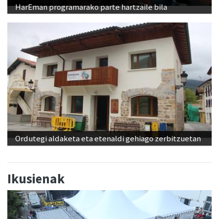
HarEman programarako parte hartzaile bila
Ordutegi aldaketa eta etenaldi gehiago zerbitzuetan
Ikusienak