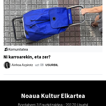
Komunitatea
Ni karroarekin, eta zer?
Ainhoa Azpirotz
uzt 08
USURBIL
Noaua Kultur Elkartea
Bordaberri 3 Eguzkitzaldea - 20170 Usurbil