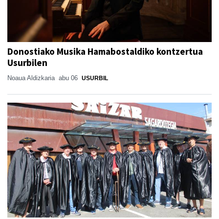
Donostiako Musika Hamabostaldiko kontzertua
Usurbilen
Noaua Aldizkaria
abu 06
USURBIL