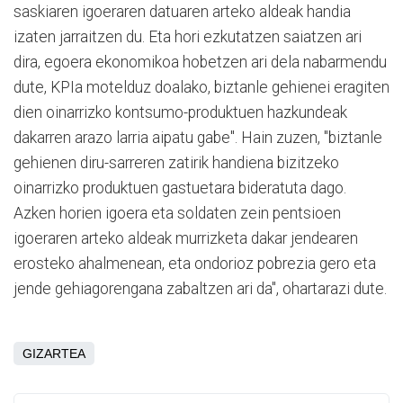
saskiaren igoeraren datuaren arteko aldeak handia
izaten jarraitzen du. Eta hori ezkutatzen saiatzen ari
dira, egoera ekonomikoa hobetzen ari dela nabarmendu
dute, KPIa motelduz doalako, biztanle gehienei eragiten
dien oinarrizko kontsumo-produktuen hazkundeak
dakarren arazo larria aipatu gabe". Hain zuzen, "biztanle
gehienen diru-sarreren zatirik handiena bizitzeko
oinarrizko produktuen gastuetara bideratuta dago.
Azken horien igoera eta soldaten zein pentsioen
igoeraren arteko aldeak murrizketa dakar jendearen
erosteko ahalmenean, eta ondorioz pobrezia gero eta
jende gehiagorengana zabaltzen ari da", ohartarazi dute.
GIZARTEA