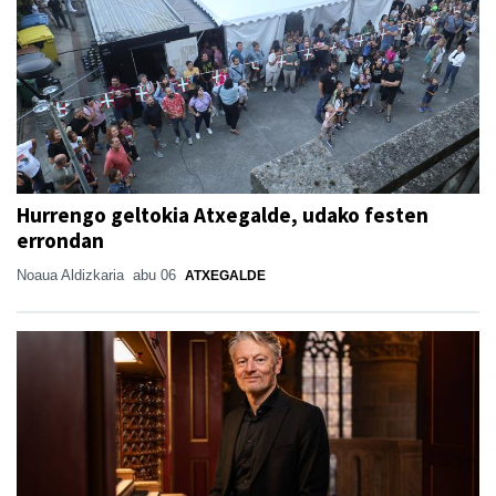
Hurrengo geltokia Atxegalde, udako festen
errondan
Noaua Aldizkaria
abu 06
ATXEGALDE