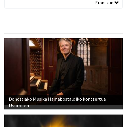
Erantzun
Donostiako Musika Hamabostaldiko kontzertua
Usurbilen