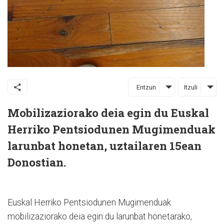
Entzun
Itzuli
Mobilizaziorako deia egin du Euskal
Herriko Pentsiodunen Mugimenduak
larunbat honetan, uztailaren 15ean
Donostian.
Euskal Herriko Pentsiodunen Mugimenduak
mobilizaziorako deia egin du larunbat honetarako,