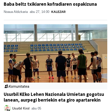
Baba beltz txikiaren kofradiaren ospakizuna
Noaua Aldizkaria
abu 27, 14:00
KALEZAR
Komunitatea
Usurbil KEko Lehen Nazionala Urnietan gogotsu
lanean, aurpegi berriekin eta giro apartarekin
Usurbil Kirol
abu 05