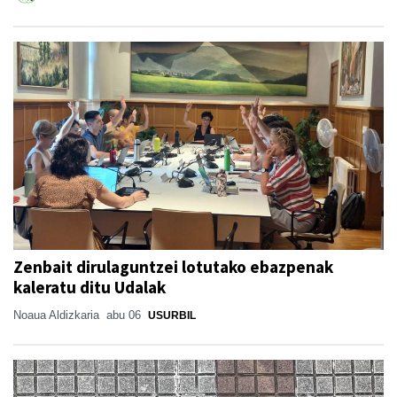
Zenbait dirulaguntzei lotutako ebazpenak
kaleratu ditu Udalak
Noaua Aldizkaria
abu 06
USURBIL