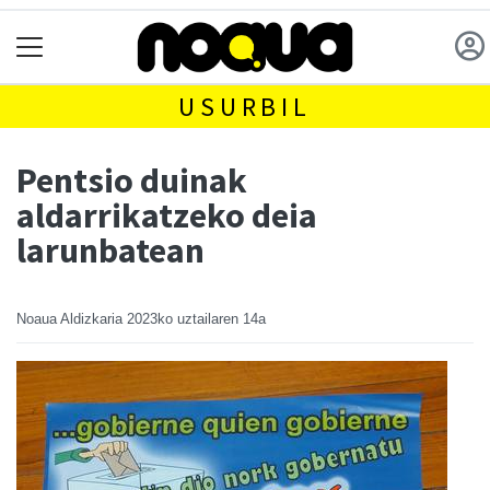
USURBIL
Pentsio duinak
aldarrikatzeko deia
larunbatean
Noaua Aldizkaria
2023ko uztailaren 14a