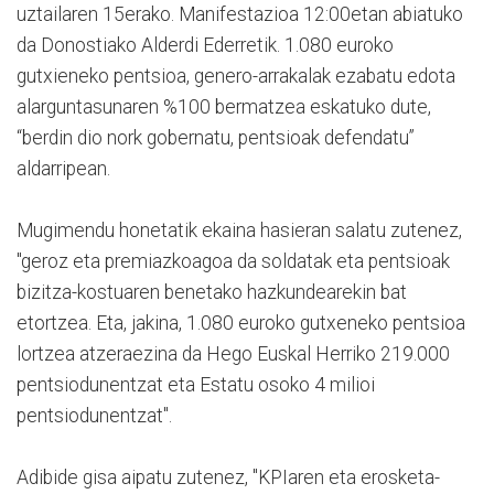
uztailaren 15erako. Manifestazioa 12:00etan abiatuko
da Donostiako Alderdi Ederretik. 1.080 euroko
gutxieneko pentsioa, genero-arrakalak ezabatu edota
alarguntasunaren %100 bermatzea eskatuko dute,
“berdin dio nork gobernatu, pentsioak defendatu”
aldarripean.
Mugimendu honetatik ekaina hasieran salatu zutenez,
"geroz eta premiazkoagoa da soldatak eta pentsioak
bizitza-kostuaren benetako hazkundearekin bat
etortzea. Eta, jakina, 1.080 euroko gutxeneko pentsioa
lortzea atzeraezina da Hego Euskal Herriko 219.000
pentsiodunentzat eta Estatu osoko 4 milioi
pentsiodunentzat".
Adibide gisa aipatu zutenez, "KPIaren eta erosketa-