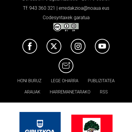
Tf: 943 360 321 | erredakzioa@noaua.eus
Codesyntaxek garatua
HONI BURUZ
LEGE OHARRA
PUBLIZITATEA
ARAUAK
HARREMANETARAKO
RSS