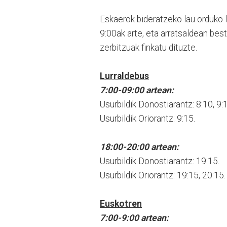
Eskaerok bideratzeko lau orduko l
9:00ak arte, eta arratsaldean bes
zerbitzuak finkatu dituzte.
Lurraldebus
7:00-09:00 artean:
Usurbildik Donostiarantz: 8:10, 9:
Usurbildik Oriorantz: 9:15.
18:00-20:00 artean:
Usurbildik Donostiarantz: 19:15.
Usurbildik Oriorantz: 19:15, 20:15.
Euskotren
7:00-9:00 artean: