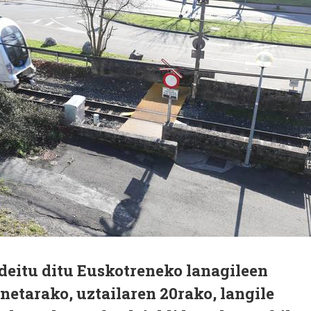
deitu ditu Euskotreneko lanagileen
etarako, uztailaren 20rako, langile