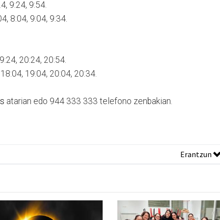
4, 9:24, 9:54.
04, 8:04, 9:04, 9:34.
9:24, 20:24, 20:54.
 18:04, 19:04, 20:04, 20:34.
us
atarian edo 944 333 333 telefono zenbakian.
Erantzun