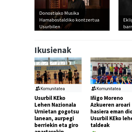
Donostiako Musika
Hamabostaldiko kontzertua
Ekli
Usurbilen
bar
Ikusienak
Komunitatea
Komunitatea
Usurbil KEko
Iñigo Moreno
Lehen Nazionala
Azkueren aroari
Urnietan gogotsu
hasiera eman di
lanean, aurpegi
Usurbil KEko leh
berriekin eta giro
taldeak
apartarekin