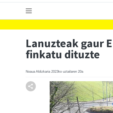
Lanuzteak gaur E
finkatu dituzte
Noaua Aldizkaria
2023ko uztailaren 20a