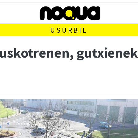
USURBIL
uskotrenen, gutxienek