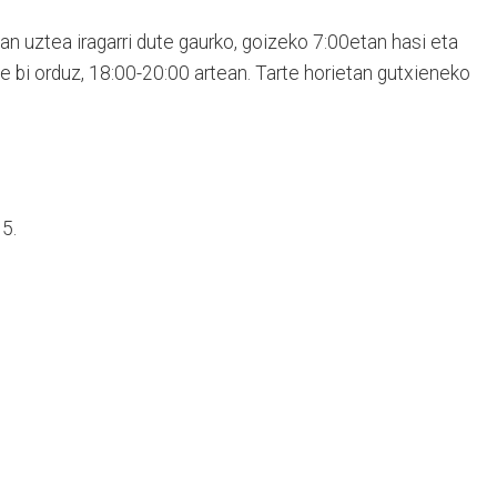
an uztea iragarri dute gaurko, goizeko 7:00etan hasi eta
te bi orduz, 18:00-20:00 artean. Tarte horietan gutxieneko
15.