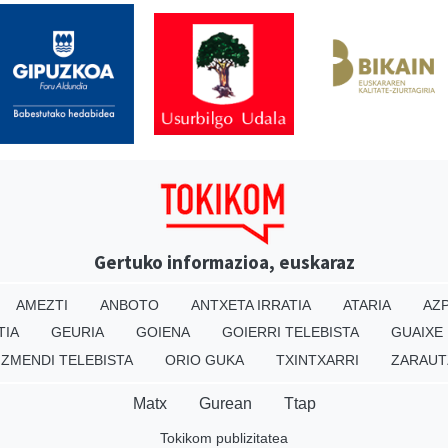
Gertuko informazioa, euskaraz
AMEZTI
ANBOTO
ANTXETA IRRATIA
ATARIA
AZP
TIA
GEURIA
GOIENA
GOIERRI TELEBISTA
GUAIXE
IZMENDI TELEBISTA
ORIO GUKA
TXINTXARRI
ZARAUT
Matx
Gurean
Ttap
Tokikom publizitatea