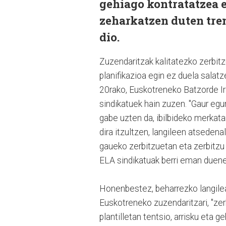
gehiago kontratatzea e
zeharkatzen duten tren
dio.
Zuzendaritzak kalitatezko zerbit
planifikazioa egin ez duela salatz
20rako, Euskotreneko Batzorde I
sindikatuek hain zuzen. "
Gaur egu
gabe uzten da, ibilbideko merkata
dira itzultzen, langileen atsedenal
gaueko zerbitzuetan eta zerbitzu 
ELA sindikatuak berri eman duene
Honenbestez, beharrezko langilea
Euskotreneko zuzendaritzari, "zer
plantilletan tentsio, arrisku eta 