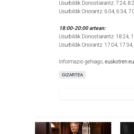
Usurbildik Donostiarantz: 7:24, 8:2
Usurbildik Oriorantz: 6:04, 6:34, 7:
18:00-20:00 artean:
Usurbildik Donostiarantz: 18:24, 1
Usurbildik Oriorantz: 17:04, 17:34,
Informazio gehiago,
euskotren.e
GIZARTEA