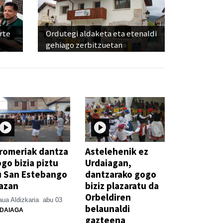
rte
Ordutegi aldaketa eta etenaldi
gehiago zerbitzuetan
romeriak dantza
Astelehenik ez
go bizia piztu
Urdaiagan,
u San Estebango
dantzarako gogo
azan
biziz plazaratu da
Orbeldiren
ua Aldizkaria
abu 03
belaunaldi
DAIAGA
gazteena