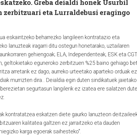
skatzeko. Greba deialdi honek Usurbil
 zerbitzuari eta Lurraldebusi eragingo
zua eskaintzeko beharrezko langileen kontratazio eta
eko lanuzteak iragarri ditu ostegun honetarako, uztailaren
raunkorraren gehiengoak; ELA, Independenteak, ESK eta CG
n, geltokietako eguneroko zerbitzuen %25 baino gehiago be
ritza arretarik ez dago, aurreko urteetako
aparteko
orduak ez
diak murrizten dira... Deialdia egin duten sindikatuek jaietako
berezietan segurtasun langilerik ez izatea ere
salatzen
dute
z.
k kontratatzea eskatzen diete gaurko lanuzteon deitzailee
bitzuaren kalitatea galtzen ez jarraitzeko eta dauden
gehiegizko karga egoerak saihesteko".