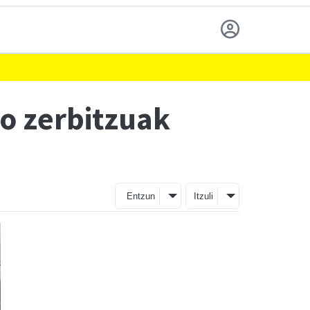
o zerbitzuak
Entzun
Itzuli