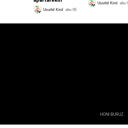
Usurbil Kirol
abu 
Usurbil Kirol
abu 05
HONI BURUZ