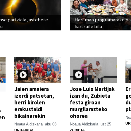
pse partziala, astebete
HarEman programarako pa
ru
hartzaile bila
Jaien amaiera
Jose Luis Martijak
Er
izerdi patsetan,
izan du, Zubieta
go
herri kirolen
festa giroan
d
erakustaldi
murgilarazteko
pl
o
bikainarekin
ohorea
en
Noa
UR
Noaua Aldizkaria
abu 03
Noaua Aldizkaria
uzt 25
URDAIAGA
ZUBIETA