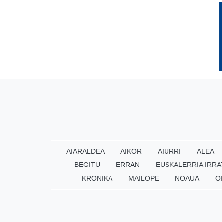
AIARALDEA
AIKOR
AIURRI
ALEA
BEGITU
ERRAN
EUSKALERRIA IRRA
KRONIKA
MAILOPE
NOAUA
O