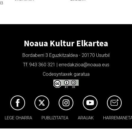
03
Noaua Kultur Elkartea
Bordaberri 3 Eguzkitzaldea - 20170 Usurbil
Tf: 943 360 321 | erredakzioa@noaua.eus
Codesyntaxek garatua
LEGE OHARRA
PUBLIZITATEA
ARAUAK
HARREMANET