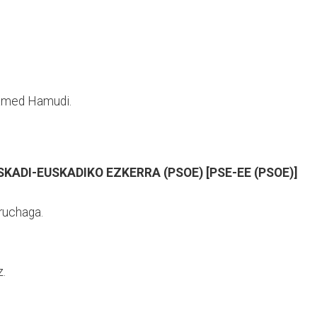
amed Hamudi.
SKADI-EUSKADIKO EZKERRA (PSOE) [PSE-EE (PSOE)]
rruchaga.
.