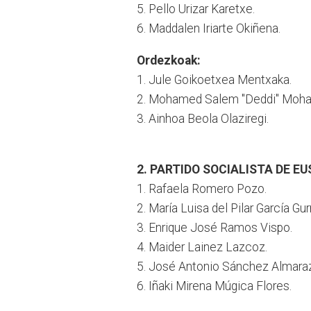
5. Pello Urizar Karetxe.
6. Maddalen Iriarte Okiñena.
Ordezkoak:
1. Jule Goikoetxea Mentxaka.
2. Mohamed Salem "Deddi" Moh
3. Ainhoa Beola Olaziregi.
2. PARTIDO SOCIALISTA DE EU
1. Rafaela Romero Pozo.
2. María Luisa del Pilar García Gu
3. Enrique José Ramos Vispo.
4. Maider Lainez Lazcoz.
5. José Antonio Sánchez Almaraz
6. Iñaki Mirena Múgica Flores.