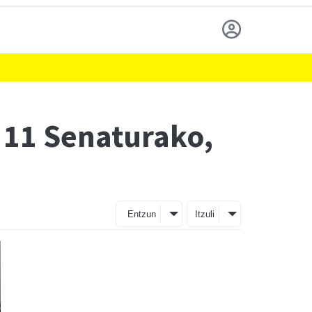
 11 Senaturako,
Entzun
Itzuli