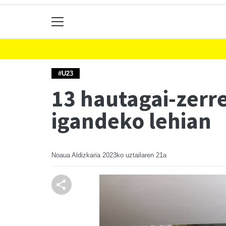
#U23
13 hautagai-zerr
igandeko lehian
Noaua Aldizkaria
2023ko uztailaren 21a