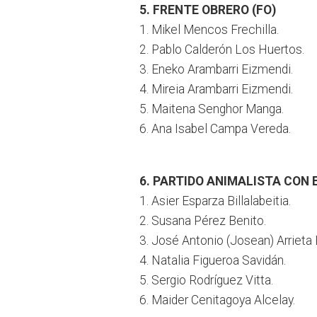
5. FRENTE OBRERO (FO)
1. Mikel Mencos Frechilla.
2. Pablo Calderón Los Huertos.
3. Eneko Arambarri Eizmendi.
4. Mireia Arambarri Eizmendi.
5. Maitena Senghor Manga.
6. Ana Isabel Campa Vereda.
6. PARTIDO ANIMALISTA CON 
1. Asier Esparza Billalabeitia.
2. Susana Pérez Benito.
3. José Antonio (Josean) Arrieta 
4. Natalia Figueroa Savidán.
5. Sergio Rodríguez Vitta.
6. Maider Cenitagoya Alcelay.