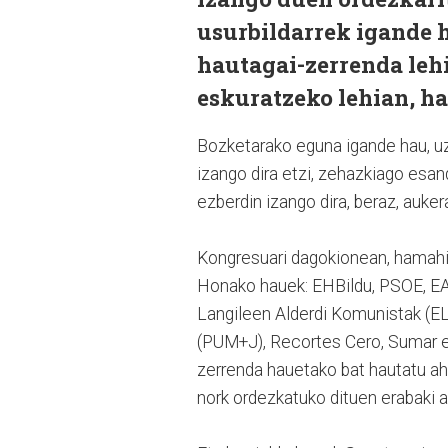
usurbildarrek igande 
hautagai-zerrenda leh
eskuratzeko lehian, h
Bozketarako eguna igande hau, uz
izango dira etzi, zehazkiago esa
ezberdin izango dira, beraz, auker
Kongresuari dagokionean, hamahiru
Honako hauek: EHBildu, PSOE, EA
Langileen Alderdi Komunistak (E
(PUM+J), Recortes Cero, Sumar e
zerrenda hauetako bat hautatu ah
nork ordezkatuko dituen erabaki a