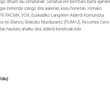
go dituen lau senatariak. Senatua ere berrituko baita igand
ai-zerrenda izango dira aukeran, kasu honetan. Honako
PP, PACMA, VOX, Euskadiko Langileen Alderdi Komunista
os en Blanco, Bidezko Mundurantz (PUM+J), Recortes Cero
tari hautatu ahalko dira, alderdi berekoak edo
ldu)