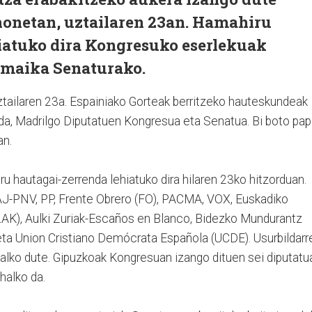
honetan, uztailaren 23an. Hamahiru
iatuko dira Kongresuko eserlekuak
amaika Senaturako.
tailaren 23a. Espainiako Gorteak berritzeko hauteskundeak
nda, Madrilgo Diputatuen Kongresua eta Senatua. Bi boto pap
an.
 hautagai-zerrenda lehiatuko dira hilaren 23ko hitzorduan.
J-PNV, PP, Frente Obrero (FO), PACMA, VOX, Euskadiko
LAK), Aulki Zuriak-Escaños en Blanco, Bidezko Mundurantz
ta Union Cristiano Demócrata Española (UCDE). Usurbildarr
alko dute. Gipuzkoak Kongresuan izango dituen sei diputatu
halko da.