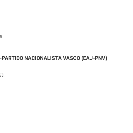
a.
A-PARTIDO NACIONALISTA VASCO (EAJ-PNV)
ti.