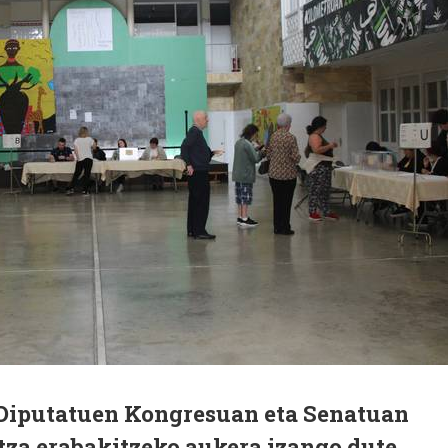
Diputatuen Kongresuan eta Senatuan
tza erabakitzeko aukera izango dute