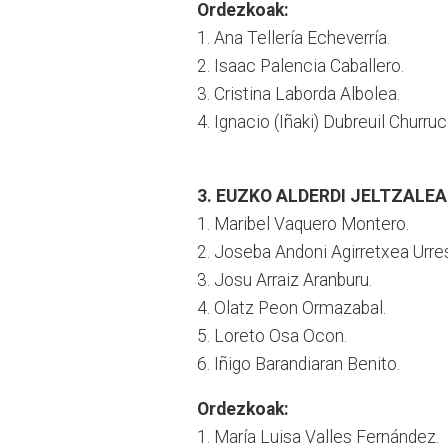
Ordezkoak:
1. Ana Tellería Echeverría.
2. Isaac Palencia Caballero.
3. Cristina Laborda Albolea.
4. Ignacio (Iñaki) Dubreuil Churruc
3. EUZKO ALDERDI JELTZALE
1. Maribel Vaquero Montero.
2. Joseba Andoni Agirretxea Urres
3. Josu Arraiz Aranburu.
4. Olatz Peon Ormazabal.
5. Loreto Osa Ocon.
6. Iñigo Barandiaran Benito.
Ordezkoak:
1. María Luisa Valles Fernández.