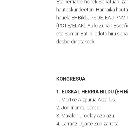
Eta herrialde honek Senatuan izan
hauteskundeetan. Hamaika hautag
hauek: EHBildu, PSOE, EAJ-PNV, 
(PCTE/ELAK), Aulki Zuriak-Escañ
eta Sumar. Bat, bi edota hiru sena
desberdinetakoak.
KONGRESUA
1. EUSKAL HERRIA BILDU (EH Bi
1. Mertxe Aizpurua Arzallus.
2. Jon Iñarritu Garcia.
3. Maialen Urcelay Azpiazu.
4. Larraitz Ugarte Zubizarreta.