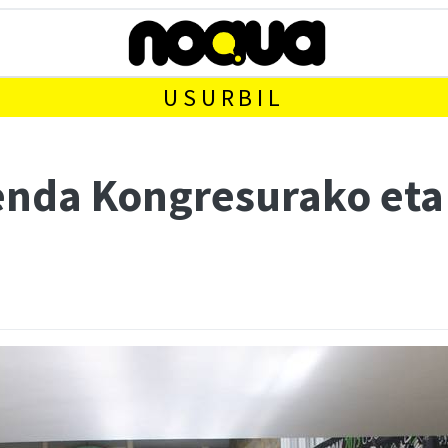
USURBIL
enda Kongresurako eta