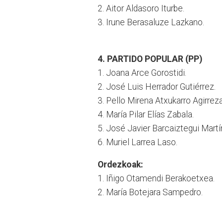
2. Aitor Aldasoro Iturbe.
3. Irune Berasaluze Lazkano.
4. PARTIDO POPULAR (PP)
1. Joana Arce Gorostidi.
2. José Luis Herrador Gutiérrez.
3. Pello Mirena Atxukarro Agirrez
4. María Pilar Elías Zabala.
5. José Javier Barcaiztegui Martí
6. Muriel Larrea Laso.
Ordezkoak:
1. Iñigo Otamendi Berakoetxea.
2. María Botejara Sampedro.