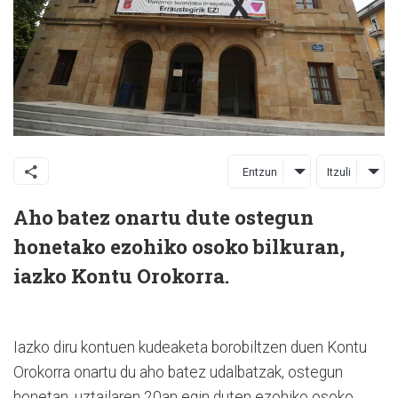
Entzun
Itzuli
Aho batez onartu dute ostegun
honetako ezohiko osoko bilkuran,
iazko Kontu Orokorra.
Iazko diru kontuen kudeaketa borobiltzen duen Kontu
Orokorra onartu du aho batez udalbatzak, ostegun
honetan, uztailaren 20an egin duten ezohiko osoko