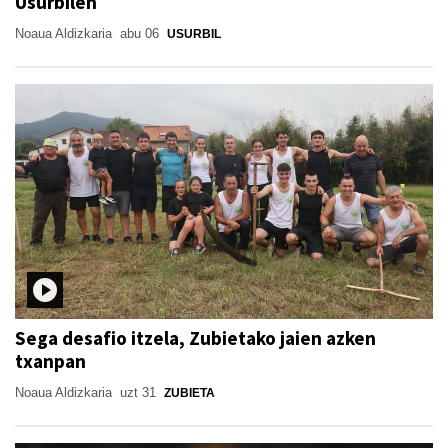
Usurbilen
Noaua Aldizkaria
abu 06
USURBIL
Sega desafio itzela, Zubietako jaien azken
txanpan
Noaua Aldizkaria
uzt 31
ZUBIETA