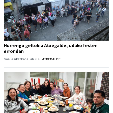
Hurrengo geltokia Atxegalde, udako festen
errondan
Noaua Aldizkaria
abu 06
ATXEGALDE