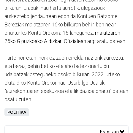
bilkuran. Erabaki hau hartu aurretik, alegazioak
aurkezteko jendaurrean egon da Kontuen Batzorde
Bereziak maiatzaren 16ko bilkuran behin-behinean
onarturiko Kontu Orokorra 15 lanegunez,
maiatzaren
26ko Gipuzkoako Aldizkari Ofizialea
n argitaratu ostean.
Tarte horretan inork ez zuen erreklamaziorik aurkeztu,
eta beraz, behin betiko eta aho batez onartu du
udalbatzak osteguneko osoko bilkuran. 2022. urteko
ekitaldiko Kontu Orokor hau, Usurbilgo Udalak
"aurrekontuaren exekuzioa eta likidazioa onartu" ostean
osatu zuten.
POLITIKA
Erantzun