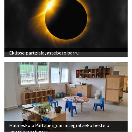
Eklipse partziala, astebete barru
Haur eskola Partzuergoan integratzeko beste bi