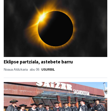
Eklipse partziala, astebete barru
Noaua Aldizkaria
abu 06
USURBIL