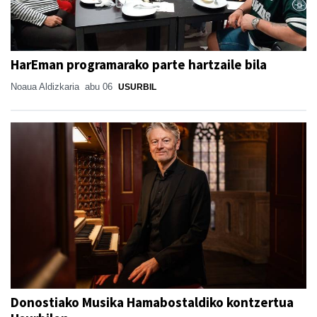
HarEman programarako parte hartzaile bila
Noaua Aldizkaria
abu 06
USURBIL
Donostiako Musika Hamabostaldiko kontzertua