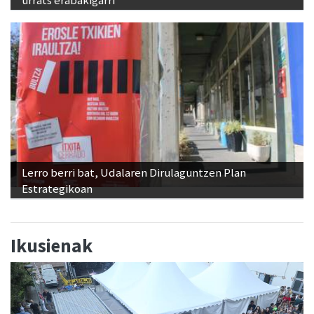
urrats erabakigarri
Lerro berri bat, Udalaren Dirulaguntzen Plan
Estrategikoan
Ikusienak