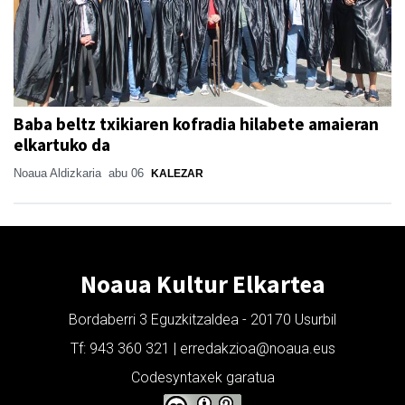
Baba beltz txikiaren kofradia hilabete amaieran
elkartuko da
Noaua Aldizkaria
abu 06
KALEZAR
Noaua Kultur Elkartea
Bordaberri 3 Eguzkitzaldea - 20170 Usurbil
Tf: 943 360 321 | erredakzioa@noaua.eus
Codesyntaxek garatua