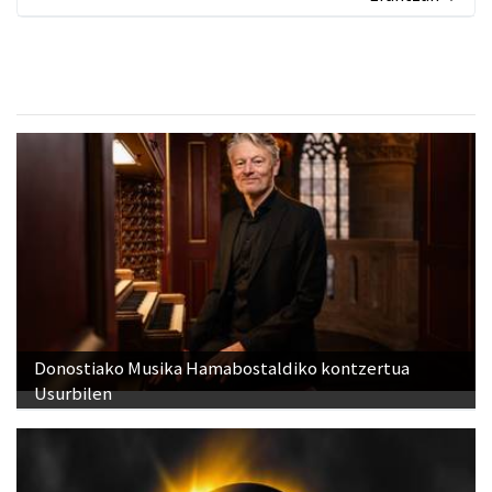
Donostiako Musika Hamabostaldiko kontzertua
Usurbilen