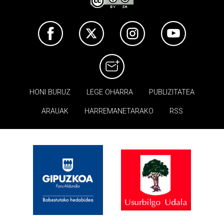
HONI BURUZ
LEGE OHARRA
PUBLIZITATEA
ARAUAK
HARREMANETARAKO
RSS