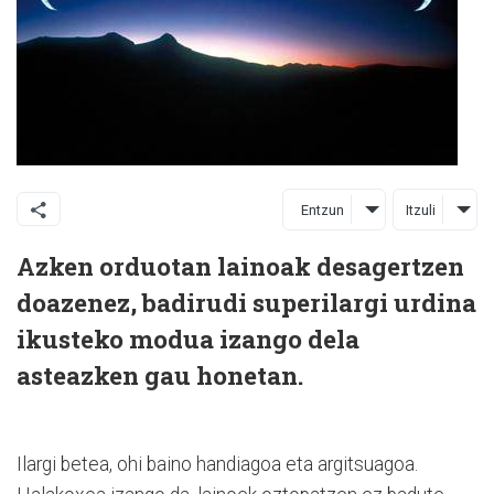
Entzun
Itzuli
Azken orduotan lainoak desagertzen
doazenez, badirudi superilargi urdina
ikusteko modua izango dela
asteazken gau honetan.
Ilargi betea, ohi baino handiagoa eta argitsuagoa.