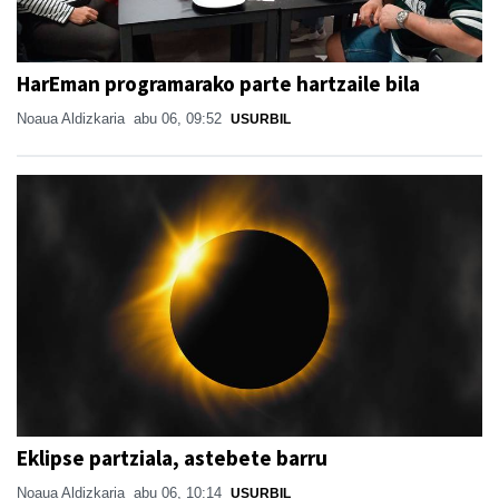
HarEman programarako parte hartzaile bila
Noaua Aldizkaria
abu 06, 09:52
USURBIL
Eklipse partziala, astebete barru
Noaua Aldizkaria
abu 06, 10:14
USURBIL