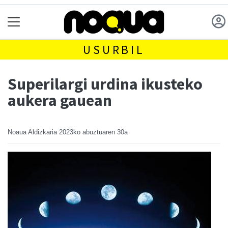
USURBIL
Superilargi urdina ikusteko
aukera gauean
Noaua Aldizkaria
2023ko abuztuaren 30a