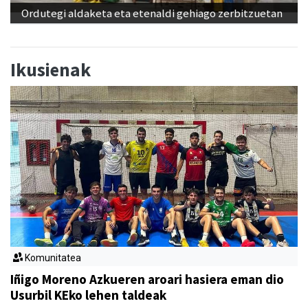
Ordutegi aldaketa eta etenaldi gehiago zerbitzuetan
Ikusienak
Komunitatea
Iñigo Moreno Azkueren aroari hasiera eman dio
Usurbil KEko lehen taldeak