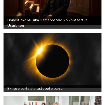
Donostiako Musika Hamabostaldiko kontzertua
Usurbilen
Eklipse partziala, astebete barru