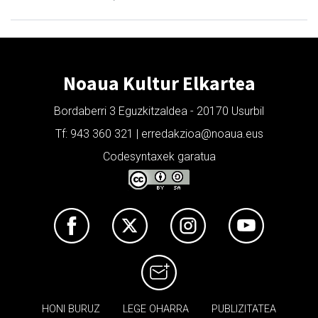
Noaua Kultur Elkartea
Bordaberri 3 Eguzkitzaldea - 20170 Usurbil
Tf: 943 360 321 | erredakzioa@noaua.eus
Codesyntaxek garatua
HONI BURUZ
LEGE OHARRA
PUBLIZITATEA