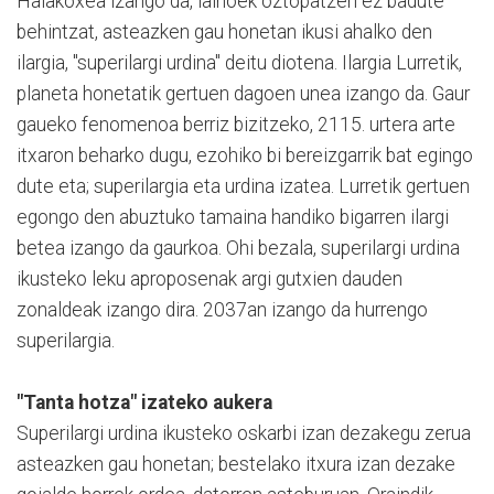
Halakoxea izango da, lainoek oztopatzen ez badute
behintzat, asteazken gau honetan ikusi ahalko den
ilargia, "superilargi urdina" deitu diotena. Ilargia Lurretik,
planeta honetatik gertuen dagoen unea izango da. Gaur
gaueko fenomenoa berriz bizitzeko, 2115. urtera arte
itxaron beharko dugu, ezohiko bi bereizgarrik bat egingo
dute eta; superilargia eta urdina izatea. Lurretik gertuen
egongo den abuztuko tamaina handiko bigarren ilargi
betea izango da gaurkoa. Ohi bezala, superilargi urdina
ikusteko leku aproposenak argi gutxien dauden
zonaldeak izango dira. 2037an izango da hurrengo
superilargia.
"Tanta hotza" izateko aukera
Superilargi urdina ikusteko oskarbi izan dezakegu zerua
asteazken gau honetan; bestelako itxura izan dezake