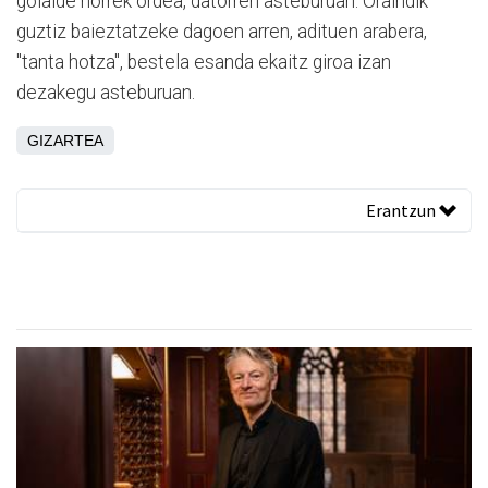
goialde horrek ordea, datorren asteburuan. Oraindik
guztiz baieztatzeke dagoen arren, adituen arabera,
"tanta hotza", bestela esanda ekaitz giroa izan
dezakegu asteburuan.
GIZARTEA
Erantzun