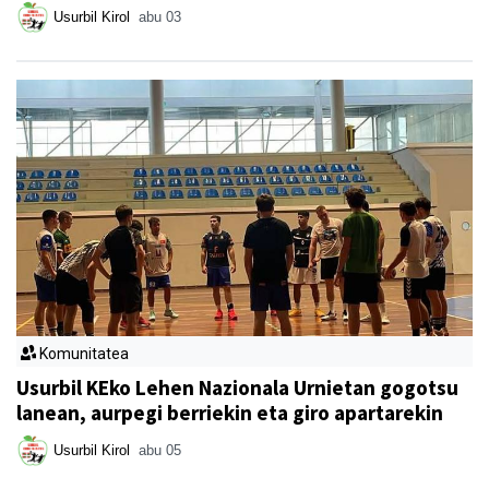
Usurbil Kirol
abu 03
Komunitatea
Usurbil KEko Lehen Nazionala Urnietan gogotsu
lanean, aurpegi berriekin eta giro apartarekin
Usurbil Kirol
abu 05