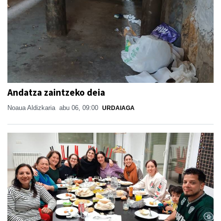
Andatza zaintzeko deia
Noaua Aldizkaria
abu 06, 09:00
URDAIAGA