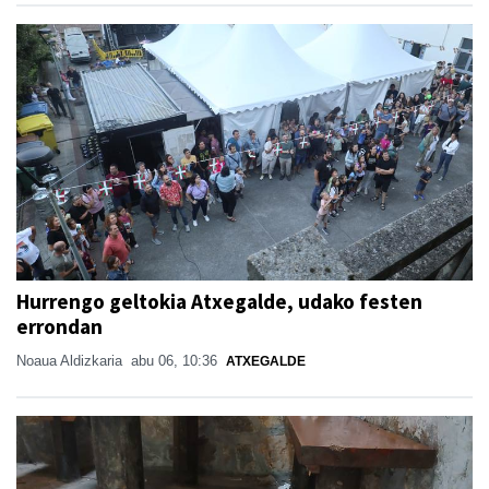
Hurrengo geltokia Atxegalde, udako festen
errondan
Noaua Aldizkaria
abu 06, 10:36
ATXEGALDE