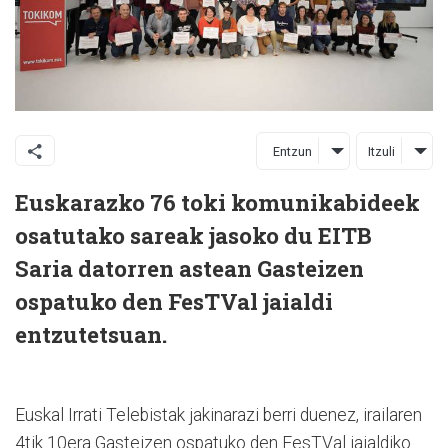
Entzun
Itzuli
Euskarazko 76 toki komunikabideek
osatutako sareak jasoko du EITB
Saria datorren astean Gasteizen
ospatuko den FesTVal jaialdi
entzutetsuan.
Euskal Irrati Telebistak jakinarazi berri duenez, irailaren
4tik 10era Gasteizen ospatuko den FesTVal jaialdiko