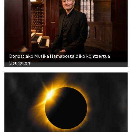
Donostiako Musika Hamabostaldiko kontzertua
Usurbilen