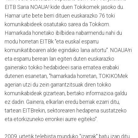
EITB Saria NOAUA! kide duen Tokikomek jasoko du.
Hamar urte bete berri dituen euskarazko 76 toki
komunikabideek osatutako sarea da Tokikom.
Hamarkada honetako ibilbidea nabarmendu nahi du
modu horretan EITBk "eta euskal esparru
komunikatiboaren alde egindako lana aitortu". NOAUA!ri
eta esparru berean lan egiten duten euskarazko
gainerako tokiko hedabideei saria ematea erabaki
dutenen esanetan, "hamarkada horretan, TOKIKOMek
agerian utzi du zein garrantzitsuak diren tokiko
komunikabideak gizartean, bertako informazioa galdu
ez dadin. Gainera, elkarlan eredu berriak ezarri ditu,
tartean EITBrekin, sektorearen hedapena sustatzeko
eta etorkizuneko erronkei aurre egiteko".
2009. urtetik telebista munduko "izarrak" batu izan ditu