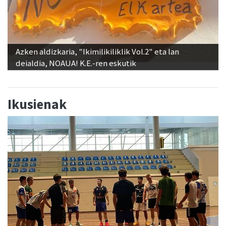
Azken aldizkaria, "Ikimilikiliklik Vol.2" eta lan
deialdia, NOAUA! K.E.-ren eskutik
Ikusienak