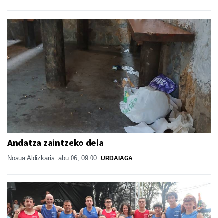
Andatza zaintzeko deia
Noaua Aldizkaria
abu 06, 09:00
URDAIAGA