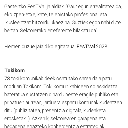
Gasteizko FesTVal jaialdiak. "Gaur egun errealitatea da,
ekoizpen-etxe, kate, telebistako profesional eta
ikusleentzat hitzordu ukaezina. Guztiek egon nahi dute
bertan. Sektorerako erreferente bilakatu da".
Hemen duzue jaialdiko egitaraua:
FesTVal 2023
Tokikom
78 toki komunikabideek osatutako sarea da aipatu
moduan Tokikom. Toki komunikabideen solaskidetza
bateratua sustatzen dihardu beste eragile publiko eta
pribatuen aurrean; jarduera esparru komunak kudeatzen
ditu (publizitatea, presentzia digitala, kudeaketa,
erosketak...). Azkenik, sektorearen garapena eta
hedapena errazteko konbergentzia estrategiak