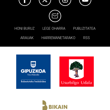
HONI BURUZ
LEGE OHARRA
PUBLIZITATEA
ARAUAK
HARREMANETARAKO
RSS