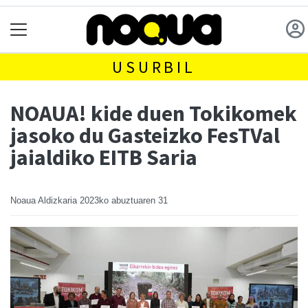
USURBIL
NOAUA! kide duen Tokikomek
jasoko du Gasteizko FesTVal
jaialdiko EITB Saria
Noaua Aldizkaria
2023ko abuztuaren 31