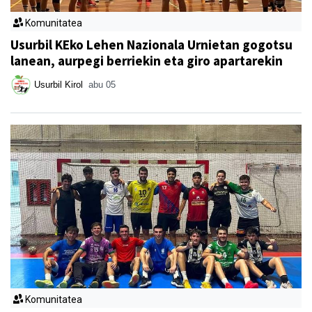
Komunitatea
Usurbil KEko Lehen Nazionala Urnietan gogotsu
lanean, aurpegi berriekin eta giro apartarekin
Usurbil Kirol
abu 05
Komunitatea