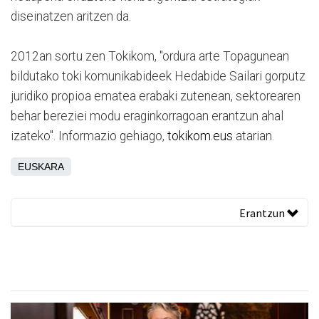
diseinatzen aritzen da.
2012an sortu zen Tokikom, "ordura arte Topagunean
bildutako toki komunikabideek Hedabide Sailari gorputz
juridiko propioa ematea erabaki zutenean, sektorearen
behar bereziei modu eraginkorragoan erantzun ahal
izateko". Informazio gehiago,
tokikom.eus
atarian.
EUSKARA
Erantzun