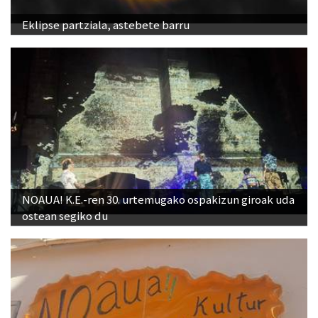
Eklipse partziala, astebete barru
NOAUA! K.E.-ren 30. urtemugako ospakizun giroak uda
ostean segiko du