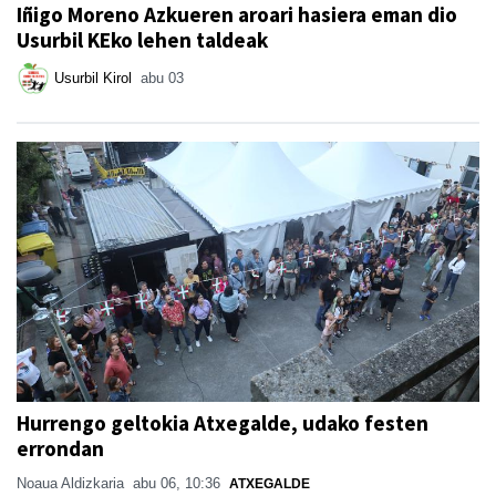
Iñigo Moreno Azkueren aroari hasiera eman dio
Usurbil KEko lehen taldeak
Usurbil Kirol
abu 03
Hurrengo geltokia Atxegalde, udako festen
errondan
Noaua Aldizkaria
abu 06, 10:36
ATXEGALDE