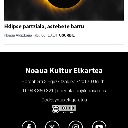
Eklipse partziala, astebete barru
Noaua Aldizkaria
abu 06, 10:14
USURBIL
Noaua Kultur Elkartea
Bordaberri 3 Eguzkitzaldea - 20170 Usurbil
Tf: 943 360 321 | erredakzioa@noaua.eus
Codesyntaxek garatua