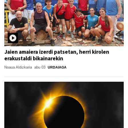
Jaien amaiera izerdi patsetan, herri kirolen
erakustaldi bikainarekin
Noaua Aldizkaria
abu 03
URDAIAGA