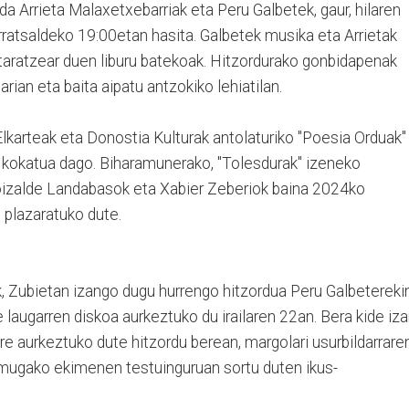
a Arrieta Malaxetxebarriak eta Peru Galbetek, gaur, hilaren
rratsaldeko 19:00etan hasita. Galbetek musika eta Arrietak
rgitaratzear duen liburu batekoak. Hitzordurako gonbidapenak
arian eta baita aipatu antzokiko lehiatilan.
lkarteak eta Donostia Kulturak antolaturiko "Poesia Orduak"
n kokatua dago. Biharamunerako, "Tolesdurak" izeneko
oizalde Landabasok eta Xabier Zeberiok baina 2024ko
plazaratuko dute.
 Zubietan izango dugu hurrengo hitzordua Peru Galbeterekin
e laugarren diskoa aurkeztuko du irailaren 22an. Bera kide iz
 aurkeztuko dute hitzordu berean, margolari usurbildarrare
emugako ekimenen testuinguruan sortu duten ikus-