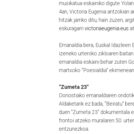
musikatua eskainiko digute Yoland
4an, Victoria Eugenia antzokian a
hitzak jarriko ditu, hain zuzen, a
eskuragarri
victoriaeugenia.eus
at
Emanaldia bera, Euskal Idazleen E
izeneko urteroko zikloaren baita
emanaldia eskaini behar zuten G
martxoko "Poesialdia" ekimenean 
"Zumeta 23"
Donostiako emanaldiaren ondotik,
Aldaketarik ez bada, "Beiratu" ber
duen "Zumeta 23" dokumentala ere
frontoi atzeko muralaren 50. urt
entzunezkoa.