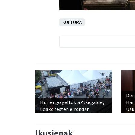
KULTURA
Don
Hurrengo geltokia Atxegalde,
Ham
udako festen errondan
Usu
Ikusienak