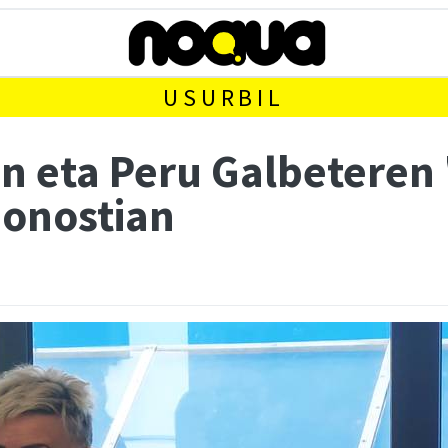
USURBIL
en eta Peru Galbeteren
Donostian