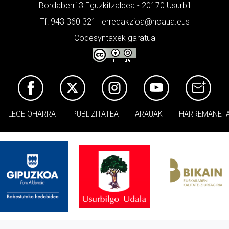
Bordaberri 3 Eguzkitzaldea - 20170 Usurbil
Tf: 943 360 321 | erredakzioa@noaua.eus
Codesyntaxek garatua
LEGE OHARRA
PUBLIZITATEA
ARAUAK
HARREMANET