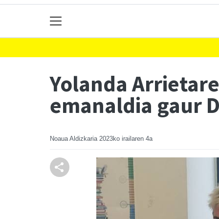
Yolanda Arrietar
emanaldia gaur 
Noaua Aldizkaria
2023ko irailaren 4a