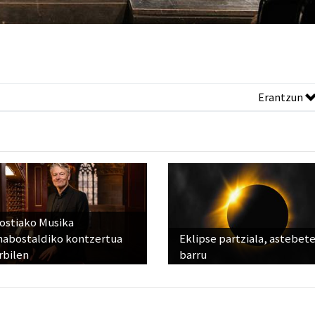
Erantzun
ostiako Musika
abostaldiko kontzertua
Eklipse partziala, astebet
rbilen
barru