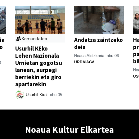
ia
Andatza zaintzeko
H
Komunitatea
o
deia
p
Usurbil KEko
pa
Lehen Nazionala
Noaua Aldizkaria
abu 06
bi
Urnietan gogotsu
URDAIAGA
6
lanean, aurpegi
Noa
berriekin eta giro
US
apartarekin
Usurbil Kirol
abu 05
Noaua Kultur Elkartea