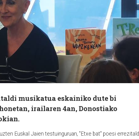
zitaldi musikatua eskainiko dute bi
honetan, irailaren 4an, Donostiako
okian.
ten Euskal Jaien testuinguruan, "Etxe bat" poesi errezitald