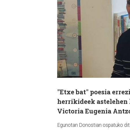
"Etxe bat" poesia erre
herrikideek astelehen 
Victoria Eugenia Antz
Egunotan Donostian ospatuko dituz