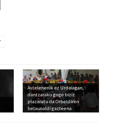
Astelehenik ez Urdaiagan,
dantzarako gogo biziz
e
plazaratu da Orbeldiren
belaunaldi gazteena