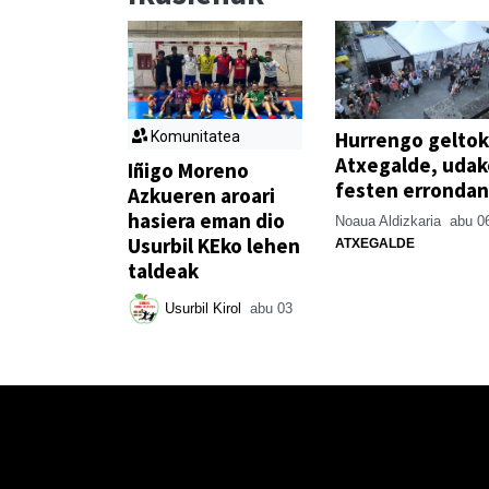
Hurrengo geltok
Komunitatea
Atxegalde, udak
Iñigo Moreno
festen errondan
Azkueren aroari
hasiera eman dio
Noaua Aldizkaria
abu 0
Usurbil KEko lehen
ATXEGALDE
taldeak
Usurbil Kirol
abu 03