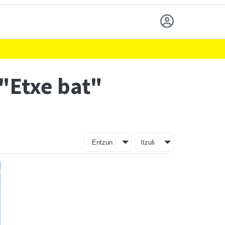
 "Etxe bat"
Entzun
Itzuli