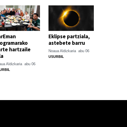
arEman
Eklipse partziala,
rogramarako
astebete barru
rte hartzaile
Noaua Aldizkaria
abu 06
la
USURBIL
ua Aldizkaria
abu 06
URBIL