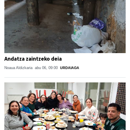
Andatza zaintzeko deia
Noaua Aldizkaria
abu 06, 09:00
URDAIAGA