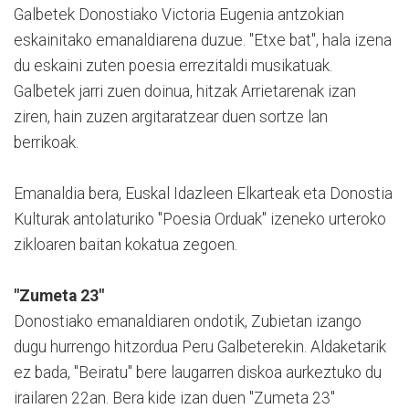
Galbetek Donostiako Victoria Eugenia antzokian
eskainitako emanaldiarena duzue. "Etxe bat", hala izena
du eskaini zuten poesia errezitaldi musikatuak.
Galbetek jarri zuen doinua, hitzak Arrietarenak izan
ziren, hain zuzen argitaratzear duen sortze lan
berrikoak.
Emanaldia bera, Euskal Idazleen Elkarteak eta Donostia
Kulturak antolaturiko "Poesia Orduak" izeneko urteroko
zikloaren baitan kokatua zegoen.
"Zumeta 23"
Donostiako emanaldiaren ondotik, Zubietan izango
dugu hurrengo hitzordua Peru Galbeterekin. Aldaketarik
ez bada, "Beiratu" bere laugarren diskoa aurkeztuko du
irailaren 22an. Bera kide izan duen "Zumeta 23"