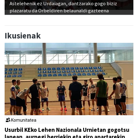
Astelehenik ez Urdaiagan, dantzarako gogo biziz
plazaratu da Orbeldiren belaunaldi gazteena
Ikusienak
Komunitatea
Usurbil KEko Lehen Nazionala Urnietan gogotsu
lanean, aurpegi berriekin eta giro apartarekin