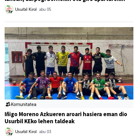
Usurbil Kirol
abu 05
Komunitatea
Iñigo Moreno Azkueren aroari hasiera eman dio
Usurbil KEko lehen taldeak
Usurbil Kirol
abu 03