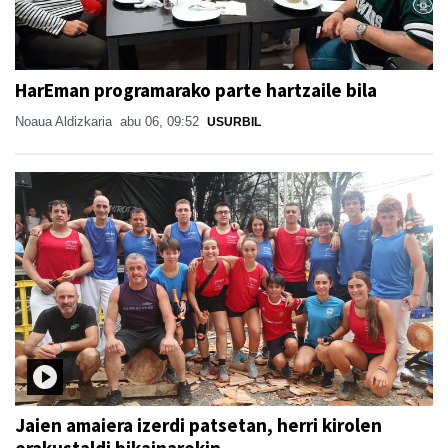
HarEman programarako parte hartzaile bila
Noaua Aldizkaria
abu 06, 09:52
USURBIL
Jaien amaiera izerdi patsetan, herri kirolen