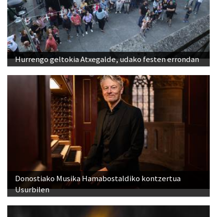
Hurrengo geltokia Atxegalde, udako festen errondan
Donostiako Musika Hamabostaldiko kontzertua
Usurbilen