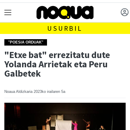
USURBIL
"POESIA ORDUAK"
"Etxe bat" errezitatu dute
Yolanda Arrietak eta Peru
Galbetek
Noaua Aldizkaria
2023ko irailaren 5a