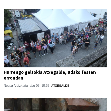
Hurrengo geltokia Atxegalde, udako festen
errondan
Noaua Aldizkaria
abu 06, 10:36
ATXEGALDE