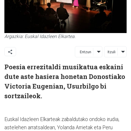
Argazkia: Euskal Idazleen Elkartea.
Entzun
Itzuli
Poesia errezitaldi musikatua eskaini
dute aste hasiera honetan Donostiako
Victoria Eugenian, Usurbilgo bi
sortzaileok.
Euskal Idazleen Elkarteak zabaldutako ondoko irudia,
astelehen arratsaldean, Yolanda Arrietak eta Peru