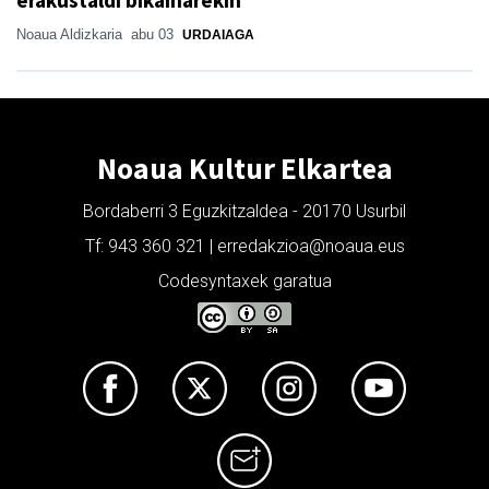
erakustaldi bikainarekin
Noaua Aldizkaria
abu 03
URDAIAGA
Noaua Kultur Elkartea
Bordaberri 3 Eguzkitzaldea - 20170 Usurbil
Tf: 943 360 321 | erredakzioa@noaua.eus
Codesyntaxek garatua