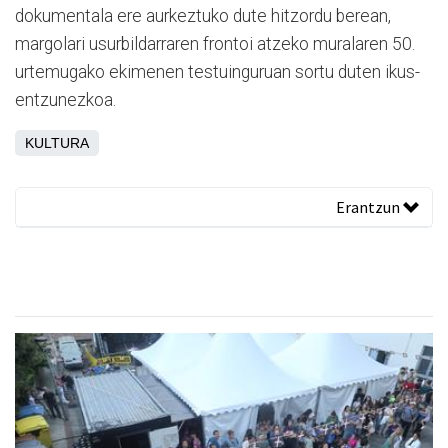
dokumentala ere aurkeztuko dute hitzordu berean,
margolari usurbildarraren frontoi atzeko muralaren 50.
urtemugako ekimenen testuinguruan sortu duten ikus-
entzunezkoa.
KULTURA
Erantzun