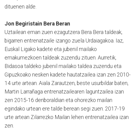
dituenen alde.
Jon Begiristain Bera Beran
Uztailean eman zuen ezagutzera Bera Bera taldeak,
bigarren entrenatzaile izango zuela Urdaiagakoa. Iaz,
Euskal Ligako kadete eta jubenil mailako
emakumezkoen taldeak zuzendu zituen. Aurretik,
Bidasoa taldeko jubenil mailako taldea zuzendu eta
Gipuzkoako nesken kadete hautatzailea izan zen 2010-
14 urte artean. Aiala Zarautzen, beste usurbildar baten,
Martin Larrañaga entrenatzailearen laguntzailea izan
zen 2015-16 denboraldian eta ohorezko mailan
egindako urtean ere talde berean segi zuen. 2017-19
urte artean Zilarrezko Mailan lehen entrenatzailea izan
zen.