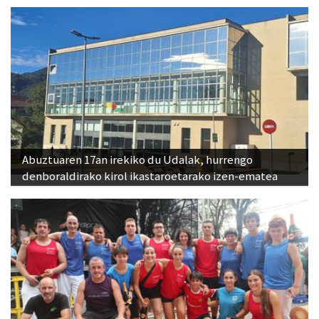
Abuztuaren 17an irekiko du Udalak, hurrengo
denboraldirako kirol ikastaroetarako izen-ematea