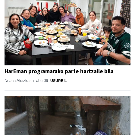
HarEman programarako parte hartzaile bila
Noaua Aldizkaria
abu 06
USURBIL