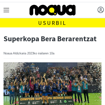
USURBIL
Superkopa Bera Berarentzat
Noaua Aldizkaria
2023ko irailaren 10a