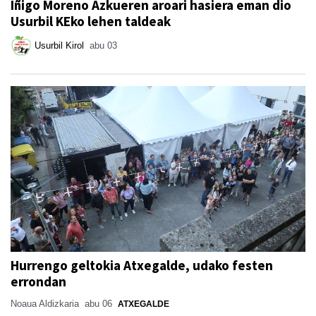
Iñigo Moreno Azkueren aroari hasiera eman dio
Usurbil KEko lehen taldeak
Usurbil Kirol
abu 03
Hurrengo geltokia Atxegalde, udako festen
errondan
Noaua Aldizkaria
abu 06
ATXEGALDE