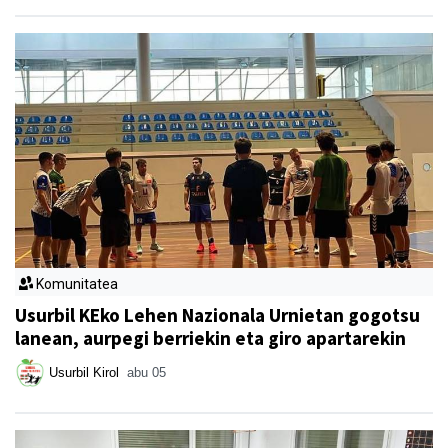
Komunitatea
Usurbil KEko Lehen Nazionala Urnietan gogotsu
lanean, aurpegi berriekin eta giro apartarekin
Usurbil Kirol
abu 05