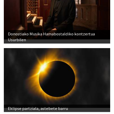
Donostiako Musika Hamabostaldiko kontzertua
Usurbilen
Eklipse partziala, astebete barru