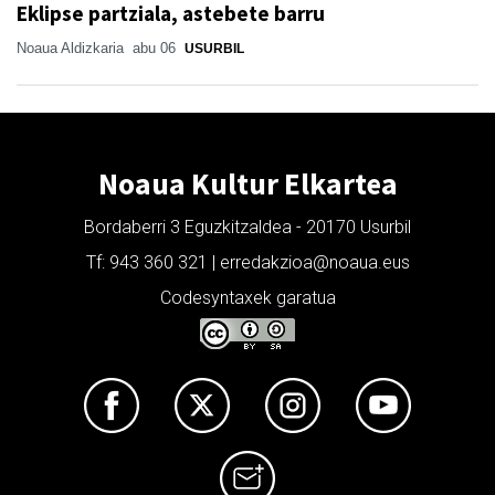
Eklipse partziala, astebete barru
Noaua Aldizkaria
abu 06
USURBIL
Noaua Kultur Elkartea
Bordaberri 3 Eguzkitzaldea - 20170 Usurbil
Tf: 943 360 321 | erredakzioa@noaua.eus
Codesyntaxek garatua