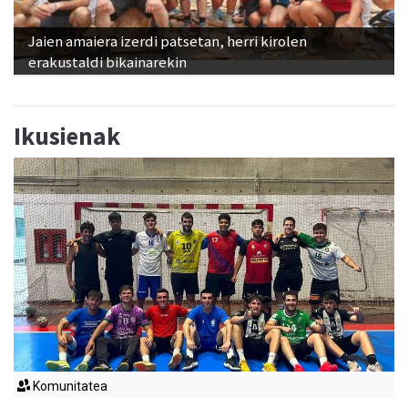
Jaien amaiera izerdi patsetan, herri kirolen
erakustaldi bikainarekin
Ikusienak
Komunitatea