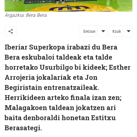
Argazkia: Bera Bera.
Entzun
Itzuli
Iberiar Superkopa irabazi du Bera
Bera eskubaloi taldeak eta talde
horretako Usurbilgo bi kideek; Esther
Arrojeria jokalariak eta Jon
Begiristain entrenatzaileak.
Herrikideen arteko finala izan zen;
Malagakoen taldean jokatzen ari
baita denboraldi honetan Estitxu
Berasategi.