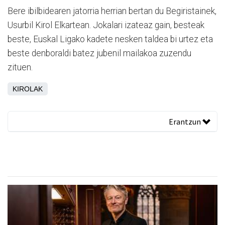
Bere ibilbidearen jatorria herrian bertan du Begiristainek,
Usurbil Kirol Elkartean. Jokalari izateaz gain, besteak
beste, Euskal Ligako kadete nesken taldea bi urtez eta
beste denboraldi batez jubenil mailakoa zuzendu
zituen.
KIROLAK
Erantzun