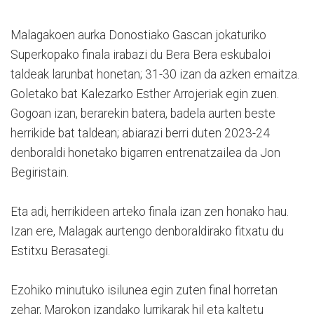
Malagakoen aurka Donostiako Gascan jokaturiko
Superkopako finala irabazi du Bera Bera eskubaloi
taldeak larunbat honetan; 31-30 izan da azken emaitza.
Goletako bat Kalezarko Esther Arrojeriak egin zuen.
Gogoan izan, berarekin batera, badela aurten beste
herrikide bat taldean; abiarazi berri duten 2023-24
denboraldi honetako bigarren entrenatzailea da Jon
Begiristain.
Eta adi, herrikideen arteko finala izan zen honako hau.
Izan ere, Malagak aurtengo denboraldirako fitxatu du
Estitxu Berasategi.
Ezohiko minutuko isilunea egin zuten final horretan
zehar, Marokon izandako lurrikarak hil eta kaltetu