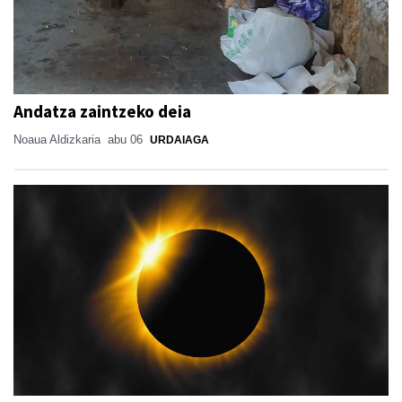
Andatza zaintzeko deia
Noaua Aldizkaria
abu 06
URDAIAGA